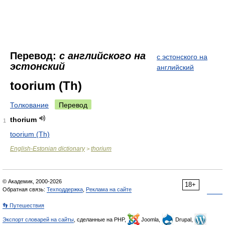
Перевод:
с английского на
с эстонского на
эстонский
английский
toorium (Th)
Толкование
Перевод
thorium
1
toorium (Th)
English-Estonian dictionary
thorium
>
© Академик, 2000-2026
18+
Обратная связь:
Техподдержка
,
Реклама на сайте
👣 Путешествия
Экспорт словарей на сайты
, сделанные на PHP,
Joomla,
Drupal,