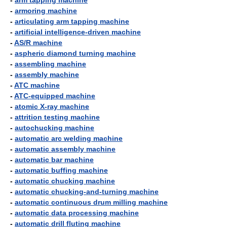
-
arm tapping machine
-
armoring machine
-
articulating arm tapping machine
-
artificial intelligence-driven machine
-
AS/R machine
-
aspheric diamond turning machine
-
assembling machine
-
assembly machine
-
ATC machine
-
ATC-equipped machine
-
atomic X-ray machine
-
attrition testing machine
-
autochucking machine
-
automatic arc welding machine
-
automatic assembly machine
-
automatic bar machine
-
automatic buffing machine
-
automatic chucking machine
-
automatic chucking-and-turning machine
-
automatic continuous drum milling machine
-
automatic data processing machine
-
automatic drill fluting machine