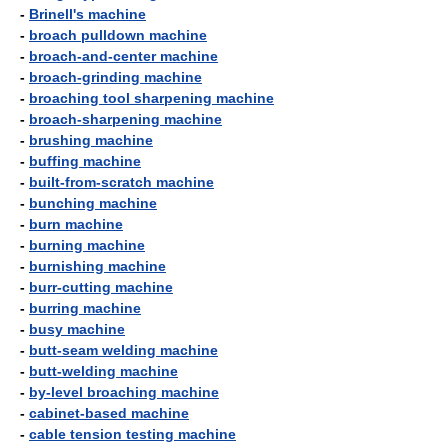
-
Brinell's machine
-
broach pulldown machine
-
broach-and-center machine
-
broach-grinding machine
-
broaching tool sharpening machine
-
broach-sharpening machine
-
brushing machine
-
buffing machine
-
built-from-scratch machine
-
bunching machine
-
burn machine
-
burning machine
-
burnishing machine
-
burr-cutting machine
-
burring machine
-
busy machine
-
butt-seam welding machine
-
butt-welding machine
-
by-level broaching machine
-
cabinet-based machine
-
cable tension testing machine