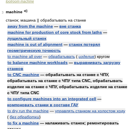
toolroom machine
machine
3
станок; машина || обрабатывать на станке
away from the machine
—
вне станка
machine for production of core stock from laths
—
лущильный станок
machine is out of alignment
—
станок потерял
геометрическую точность
to machine all over
—
обрабатывать
(
изделие
)
кругом
to balance machine workloads
—
выравнивать загрузку
станков
to CNC machine
— обрабатывать на станке с ЧПУ,
обрабатывать на станке с ЧПУ типа CNC, обрабатывать
изделие на станке с ЧПУ, обрабатывать изделие на станке
с ЧПУ типа CNC
to configure machines into an integrated cell
—
компоновать станки в составе ГАУ
to dry run the machine
—
управлять станком на холостом ходу
(
без обработки
)
to fix a machine
— налаживать станок; ремонтировать