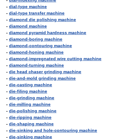
-
dial-indexing machine
-
dial-type machine
-
dial-type transfer machine
-
diamond die polishing machine
-
diamond machine
-
diamond pyramid hardness machine
-
diamond-boring machine
-
diamond-contouring machine
-
diamond-honing machine
-
diamond-impregnated wire cutting machine
-
diamond-turning machine
-
die head chaser grinding machine
-
die-and-mold grinding machine
-
die-casting machine
-
die-filing machine
-
die-grinding machine
-
die-milling machine
-
die-polishing machine
-
die-ripping machine
-
die-shaping machine
-
die-sinking and hole-contouring machine
-
die-sinking machine