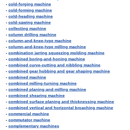
-
cold-forging machine
-
cold-forming machine
-
cold-heading machine
-
cold-sawing machine
-
collecting machine
-
column drilling machine
-
column-and-knee-type machine
-
column-and-knee-type milling machine
-
combination jarring squeezing molding machine
-
combined boring-and-honing machine
-
combined curve-cutting and nibbling machine
-
combined gear hobbing and gear shaping machine
-
combined machine
-
combined milling-turning machine
-
combined planing-and-milling machine
-
combined shearing machine
-
combined surface planing and thicknessing machine
-
combined vertical and horizontal broaching machine
-
commercial machine
-
commutator machine
-
complementary machines