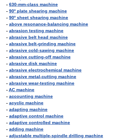
-
630-mm-class machine
-
90º plate shearing machine
-
90º sheet shearing machine
-
above resonance-balancing machine
-
abrasion testing machine
-
abrasive belt head machine
-
abrasive belt-grinding machine
-
abrasive cold-sawing machine
-
abrasive cutting-off machine
-
abrasive disk machine
-
abrasive electrochemical machine
-
abrasive metal-cutting machine
-
abrasive wear-testing machine
-
AC machine
-
accounting machine
-
acyclic machine
-
adapting machine
-
adaptive control machine
-
adaptive controlled machine
-
adding machine
-
adjustable multiple-spindle drilling machine