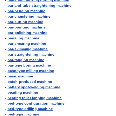
-
bar-and-chucking turning machine
-
bar-and-tube straightening machine
-
bar-bending machine
-
bar-chamfering machine
-
bar-cutting machine
-
bar-pointing machine
-
bar-polishing machine
-
barreling machine
-
bar-shearing machine
-
bar-skimming machine
-
bar-straightening machine
-
bar-tagging machine
-
bar-type boring machine
-
base-type milling machine
-
basic machine
-
batch-produced machine
-
battery spot-welding machine
-
beading machine
-
bearing roller lapping machine
-
bed-type configuration machine
-
bed-type drilling machine
-
bed-type machine