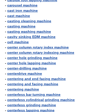
-
carbide tool lapping machine
-
carousel machine
-
cast iron machine
-
cast machine
-
casting cleaning machine
-
casting machine
-
casting washing machine
-
cavity sinking EDM machine
-
cell machine
-
center column rotary index machine
-
center column rotary indexing machine
-
center hole grinding machine
-
center hole lapping machine
-
center-drilling machine
-
centerdrive machine
-
centering and end facing machine
-
centering and facing machine
-
centering machine
-
centerless bar turning machine
-
centerless cylindrical grinding machine
-
centerless grinding machine
-
centerless lapping machine