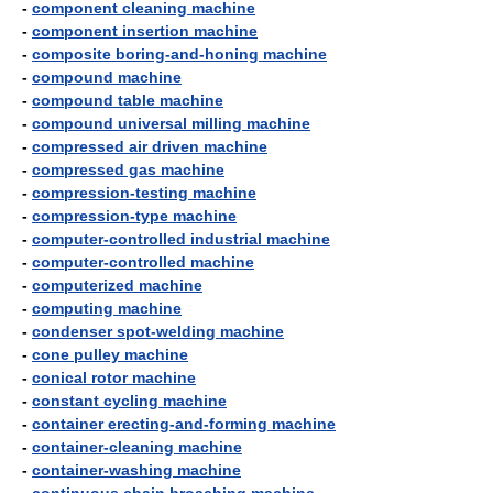
-
component cleaning machine
-
component insertion machine
-
composite boring-and-honing machine
-
compound machine
-
compound table machine
-
compound universal milling machine
-
compressed air driven machine
-
compressed gas machine
-
compression-testing machine
-
compression-type machine
-
computer-controlled industrial machine
-
computer-controlled machine
-
computerized machine
-
computing machine
-
condenser spot-welding machine
-
cone pulley machine
-
conical rotor machine
-
constant cycling machine
-
container erecting-and-forming machine
-
container-cleaning machine
-
container-washing machine