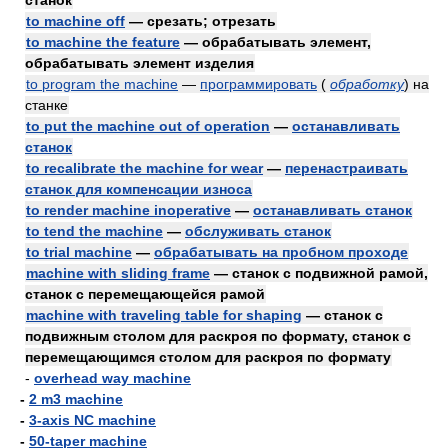
станок
to machine off
— срезать; отрезать
to machine the feature
— обрабатывать элемент,
обрабатывать элемент изделия
to program the machine
—
программировать
(
обработку
)
на
станке
to put the machine out of operation
—
останавливать
станок
to recalibrate the machine for wear
—
перенастраивать
станок для компенсации износа
to render machine inoperative
—
останавливать станок
to tend the machine
—
обслуживать станок
to trial machine
—
обрабатывать на пробном проходе
machine with sliding frame
— станок с подвижной рамой,
станок с перемещающейся рамой
machine with traveling table for shaping
— станок с
подвижным столом для раскроя по формату, станок с
перемещающимся столом для раскроя по формату
-
overhead way machine
-
2 m3 machine
-
3-axis NC machine
-
50-taper machine