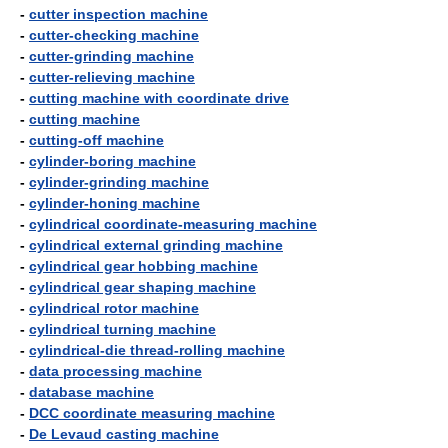
-
cutter inspection machine
-
cutter-checking machine
-
cutter-grinding machine
-
cutter-relieving machine
-
cutting machine with coordinate drive
-
cutting machine
-
cutting-off machine
-
cylinder-boring machine
-
cylinder-grinding machine
-
cylinder-honing machine
-
cylindrical coordinate-measuring machine
-
cylindrical external grinding machine
-
cylindrical gear hobbing machine
-
cylindrical gear shaping machine
-
cylindrical rotor machine
-
cylindrical turning machine
-
cylindrical-die thread-rolling machine
-
data processing machine
-
database machine
-
DCC coordinate measuring machine
-
De Levaud casting machine