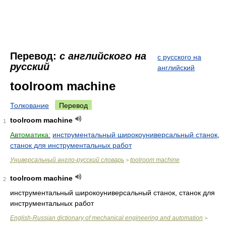
Перевод:
с английского на
с русского на
русский
английский
toolroom machine
Толкование
Перевод
toolroom machine
1
Автоматика:
инструментальный широкоуниверсальный станок
,
станок для инструментальных работ
Универсальный англо-русский словарь
toolroom machine
>
toolroom machine
2
инструментальный широкоуниверсальный станок, станок для
инструментальных работ
English-Russian dictionary of mechanical engineering and automation
>