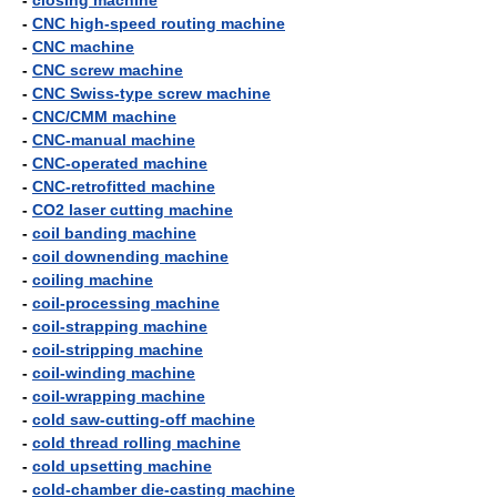
-
closing machine
-
CNC high-speed routing machine
-
CNC machine
-
CNC screw machine
-
CNC Swiss-type screw machine
-
CNC/CMM machine
-
CNC-manual machine
-
CNC-operated machine
-
CNC-retrofitted machine
-
CO2 laser cutting machine
-
coil banding machine
-
coil downending machine
-
coiling machine
-
coil-processing machine
-
coil-strapping machine
-
coil-stripping machine
-
coil-winding machine
-
coil-wrapping machine
-
cold saw-cutting-off machine
-
cold thread rolling machine
-
cold upsetting machine
-
cold-chamber die-casting machine