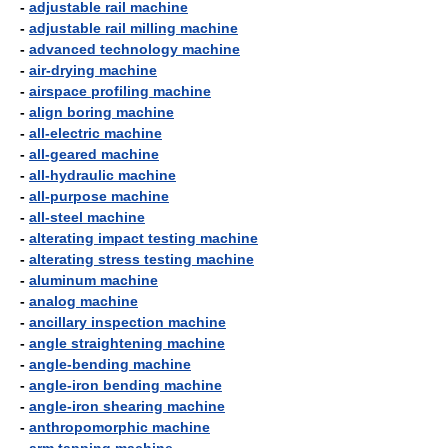
-
adjustable rail machine
-
adjustable rail milling machine
-
advanced technology machine
-
air-drying machine
-
airspace profiling machine
-
align boring machine
-
all-electric machine
-
all-geared machine
-
all-hydraulic machine
-
all-purpose machine
-
all-steel machine
-
alterating impact testing machine
-
alterating stress testing machine
-
aluminum machine
-
analog machine
-
ancillary inspection machine
-
angle straightening machine
-
angle-bending machine
-
angle-iron bending machine
-
angle-iron shearing machine
-
anthropomorphic machine