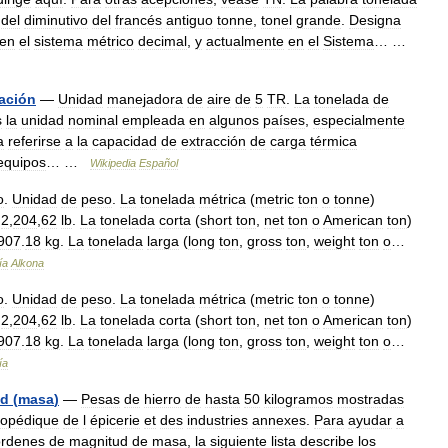
del
diminutivo
del
francés
antiguo
tonne
,
tonel
grande
.
Designa
en
el
sistema
métrico
decimal
,
y
actualmente
en
el
Sistema
… …
ración
—
Unidad
manejadora
de
aire
de
5
TR
.
La
tonelada
de
s
la
unidad
nominal
empleada
en
algunos
países
,
especialmente
a
referirse
a
la
capacidad
de
extracción
de
carga
térmica
equipos
… …
Wikipedia
Español
o
.
Unidad
de
peso
.
La
tonelada
métrica
(
metric
ton
o
tonne
)
2
,
204
,
62
lb
.
La
tonelada
corta
(
short
ton
,
net
ton
o
American
ton
)
907
.
18
kg
.
La
tonelada
larga
(
long
ton
,
gross
ton
,
weight
ton
o
…
ía
Alkona
o
.
Unidad
de
peso
.
La
tonelada
métrica
(
metric
ton
o
tonne
)
2
,
204
,
62
lb
.
La
tonelada
corta
(
short
ton
,
net
ton
o
American
ton
)
907
.
18
kg
.
La
tonelada
larga
(
long
ton
,
gross
ton
,
weight
ton
o
…
ía
ud
(
masa
)
—
Pesas
de
hierro
de
hasta
50
kilogramos
mostradas
lopédique
de
l
épicerie
et
des
industries
annexes
.
Para
ayudar
a
órdenes
de
magnitud
de
masa
,
la
siguiente
lista
describe
los