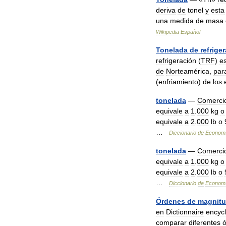
deriva
de
tonel
y
esta
una
medida
de
masa
Wikipedia
Español
Tonelada
de
refrige
refrigeración
(
TRF
)
e
de
Norteamérica
,
par
(
enfriamiento
)
de
los
tonelada
—
Comerci
equivale
a
1
.
000
kg
o
equivale
a
2
.
000
lb
o
…
Diccionario
de
Econom
tonelada
—
Comerci
equivale
a
1
.
000
kg
o
equivale
a
2
.
000
lb
o
…
Diccionario
de
Econom
Órdenes
de
magnit
en
Dictionnaire
encyc
comparar
diferentes