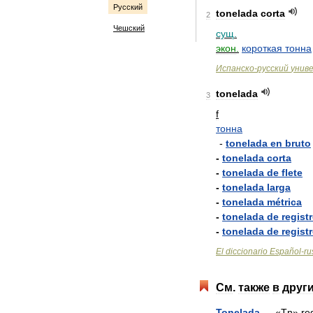
Русский
tonelada
corta
2
Чешский
сущ
.
экон
.
короткая
тонна
Испанско
-
русский
унив
tonelada
3
f
тонна
-
tonelada
en
bruto
-
tonelada
corta
-
tonelada
de
flete
-
tonelada
larga
-
tonelada
métrica
-
tonelada
de
regist
-
tonelada
de
regist
El
diccionario
Español
-
ru
См
.
также
в
друг
Tonelada
— «
Tn
»
re