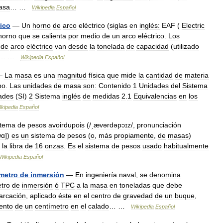
asa
… …
Wikipedia
Español
rico
—
Un
horno
de
arco
eléctrico
(
siglas
en
inglés:
EAF
(
Electric
horno
que
se
calienta
por
medio
de
un
arco
eléctrico
.
Los
de
arco
eléctrico
van
desde
la
tonelada
de
capacidad
(
utilizado
… …
Wikipedia
Español
—
La
masa
es
una
magnitud
física
que
mide
la
cantidad
de
materia
po
.
Las
unidades
de
masa
son:
Contenido
1
Unidades
del
Sistema
ades
(
SI
)
2
Sistema
inglés
de
medidas
2
.
1
Equivalencias
en
los
ikipedia
Español
stema
de
pesos
avoirdupois
(/
ˌævərdəpɔɪz
/,
pronunciación
wɑ
])
es
un
sistema
de
pesos
(
o
,
más
propiamente
,
de
masas
)
la
libra
de
16
onzas
.
Es
el
sistema
de
pesos
usado
habitualmente
Wikipedia
Español
metro
de
inmersión
—
En
ingeniería
naval
,
se
denomina
tro
de
inmersión
ó
TPC
a
la
masa
en
toneladas
que
debe
rcación
,
aplicado
éste
en
el
centro
de
gravedad
de
un
buque
,
ento
de
un
centímetro
en
el
calado
… …
Wikipedia
Español