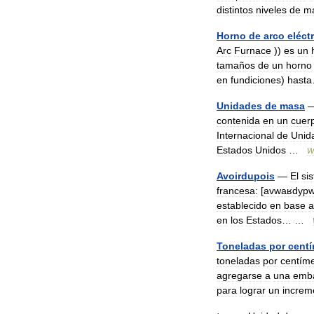
distintos
niveles
de
m
Horno
de
arco
eléct
Arc
Furnace
))
es
un
tamaños
de
un
horno
en
fundiciones
)
hasta
Unidades
de
masa
contenida
en
un
cuer
Internacional
de
Unid
Estados
Unidos
…
W
Avoirdupois
—
El
si
francesa:
[
avwaʁdyp
establecido
en
base
a
en
los
Estados
… …
Toneladas
por
centí
toneladas
por
centíme
agregarse
a
una
emba
para
lograr
un
increm