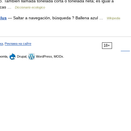
o
.
También
llamada
tonelada
corta
o
tonelada
neta
;
es
igual
a
icas
…
Diccionario
ecologico
lus
—
Saltar
a
navegación
,
búsqueda
?
Ballena
azul
…
Wikipedia
ка
,
Реклама на сайте
18+
omla,
Drupal,
WordPress, MODx.