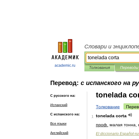
Словари и энциклоп
academic.ru
Толкования
Переводы
Перевод:
с испанского на р
tonelada co
С русского на:
Испанский
Толкование
Перев
С испанского на:
tonelada
corta
1
Все языки
проф
.
малая
тонна
,
Английский
El
diccionario
Español
-
ru