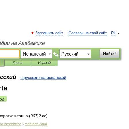
Запомнить сайт
Словарь на свой сайт
RU
едии на Академике
Найти!
Книги
Игры ⚽
усский
с русского на испанский
rta
од
короткая
тонна
(
907
,
2
кг
)
so
económico
tonelada
corta
>