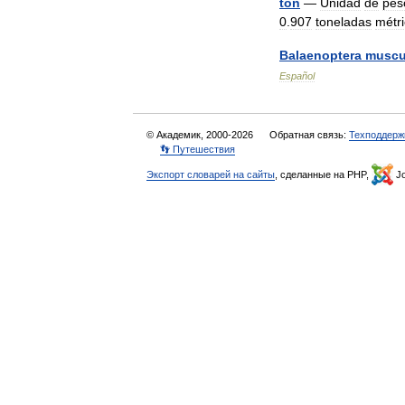
ton
—
Unidad
de
pes
0
.
907
toneladas
métr
Balaenoptera
muscu
Español
© Академик, 2000-2026
Обратная связь:
Техподдерж
👣 Путешествия
Экспорт словарей на сайты
, сделанные на PHP,
Jo