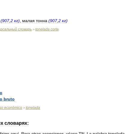
(
907
,
2
кг
)
,
малая
тонна
(
907
,
2
кг
)
ерсальный
словарь
tonelada
corta
>
ro
ro
bruto
so
económico
tonelada
>
их
словарях:
dirige
aquí
.
Para
otras
acepciones
,
véase
TN
.
La
palabra
tonelada