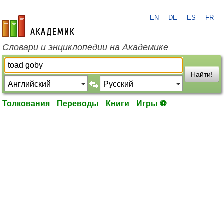
EN
DE
ES
FR
academic.ru
Словари и энциклопедии на Академике
Найти!
Толкования
Переводы
Книги
Игры ⚽