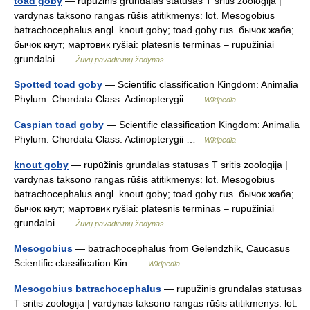
toad goby
— rupūžinis grundalas statusas T sritis zoologija |
vardynas taksono rangas rūšis atitikmenys: lot. Mesogobius
batrachocephalus angl. knout goby; toad goby rus. бычок жаба;
бычок кнут; мартовик ryšiai: platesnis terminas – rupūžiniai
grundalai …
Žuvų pavadinimų žodynas
Spotted toad goby
— Scientific classification Kingdom: Animalia
Phylum: Chordata Class: Actinopterygii …
Wikipedia
Caspian toad goby
— Scientific classification Kingdom: Animalia
Phylum: Chordata Class: Actinopterygii …
Wikipedia
knout goby
— rupūžinis grundalas statusas T sritis zoologija |
vardynas taksono rangas rūšis atitikmenys: lot. Mesogobius
batrachocephalus angl. knout goby; toad goby rus. бычок жаба;
бычок кнут; мартовик ryšiai: platesnis terminas – rupūžiniai
grundalai …
Žuvų pavadinimų žodynas
Mesogobius
— batrachocephalus from Gelendzhik, Caucasus
Scientific classification Kin …
Wikipedia
Mesogobius batrachocephalus
— rupūžinis grundalas statusas
T sritis zoologija | vardynas taksono rangas rūšis atitikmenys: lot.