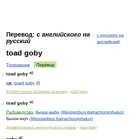
Перевод:
с английского на
с русского на
русский
английский
toad goby
Толкование
Перевод
toad goby
1
см.
goad goby
2)
English-russian biological dictionary
toad goby
>
toad goby
2
Рыбоводство:
бычок-жаба
(Mesogobius batrachocephalus)
,
бычок-кнут
(Mesogobius batrachocephalus)
Универсальный англо-русский словарь
toad goby
>
goby