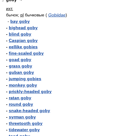
3
ихт.
бычок;
pl
бычковые
(
Gobiidae
)
-
bay goby
-
bighead goby
-
blind goby
-
Caspian goby
-
eellike gobies
-
fine-scaled goby
-
goad goby
-
grass goby
-
guban goby
-
jumping gobies
-
monkey goby
-
prickly-headed goby
-
ratan goby
-
round goby
-
snake-headed goby
-
syrman goby
-
threetooth goby
-
tidewater goby