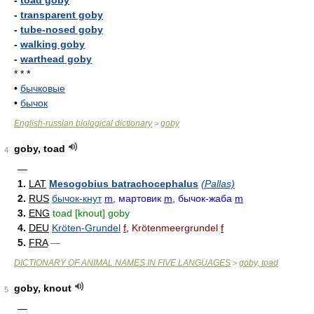
-
toad goby
-
transparent goby
-
tube-nosed goby
-
walking goby
-
warthead goby
* * *
•
бычковые
•
бычок
English-russian biological dictionary
goby
>
goby, toad
4
—
1.
LAT
Mesogobius batrachocephalus
(Pallas)
2.
RUS
бычок-кнут
m
, мартовик
m
, бычок-жаба
m
3.
ENG
toad [knout] goby
4.
DEU
Kröten-Grundel
f
, Krötenmeergrundel
f
5.
FRA
—
DICTIONARY OF ANIMAL NAMES IN FIVE LANGUAGES
goby, toad
>
goby, knout
5
—