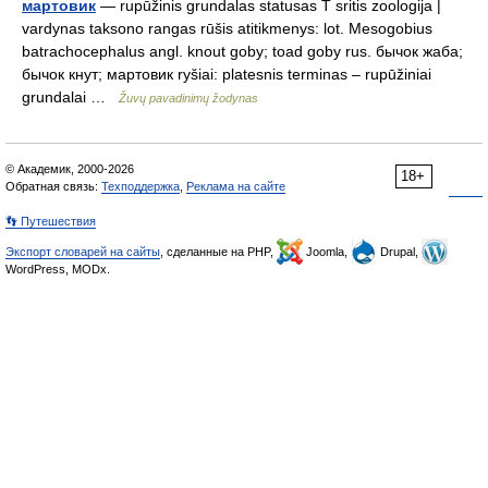
мартовик
— rupūžinis grundalas statusas T sritis zoologija |
vardynas taksono rangas rūšis atitikmenys: lot. Mesogobius
batrachocephalus angl. knout goby; toad goby rus. бычок жаба;
бычок кнут; мартовик ryšiai: platesnis terminas – rupūžiniai
grundalai …
Žuvų pavadinimų žodynas
© Академик, 2000-2026
18+
Обратная связь:
Техподдержка
,
Реклама на сайте
👣 Путешествия
Экспорт словарей на сайты
, сделанные на PHP,
Joomla,
Drupal,
WordPress, MODx.