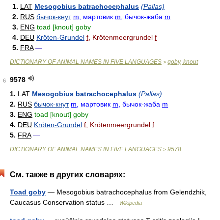
1.
LAT
Mesogobius batrachocephalus
(Pallas)
2.
RUS
бычок-кнут
m
, мартовик
m
, бычок-жаба
m
3.
ENG
toad [knout] goby
4.
DEU
Kröten-Grundel
f
, Krötenmeergrundel
f
5.
FRA
—
DICTIONARY OF ANIMAL NAMES IN FIVE LANGUAGES
goby, knout
>
9578
6
1.
LAT
Mesogobius batrachocephalus
(Pallas)
2.
RUS
бычок-кнут
m
, мартовик
m
, бычок-жаба
m
3.
ENG
toad [knout] goby
4.
DEU
Kröten-Grundel
f
, Krötenmeergrundel
f
5.
FRA
—
DICTIONARY OF ANIMAL NAMES IN FIVE LANGUAGES
9578
>
См. также в других словарях:
Toad goby
— Mesogobius batrachocephalus from Gelendzhik,
Caucasus Conservation status …
Wikipedia