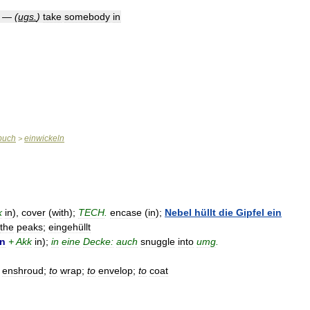
—
(
ugs
.
)
take
somebody
in
buch
einwickeln
>
k
in
),
cover
(
with
);
TECH
.
encase
(
in
);
Nebel
hüllt
die
Gipfel
ein
the
peaks
;
eingehüllt
in
+
Akk
in
);
in
eine
Decke:
auch
snuggle
into
umg
.
enshroud
;
to
wrap
;
to
envelop
;
to
coat