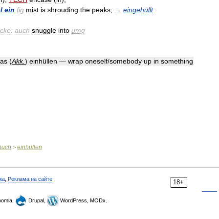
l
ein
fig
mist
is
shrouding
the
peaks
;
→
eingehüllt
cke:
auch
snuggle
into
umg
was
(
Akk
.
)
einhüllen
—
wrap
oneself
/
somebody
up
in
something
buch
einhüllen
>
ка
,
Реклама на сайте
18+
omla,
Drupal,
WordPress, MODx.