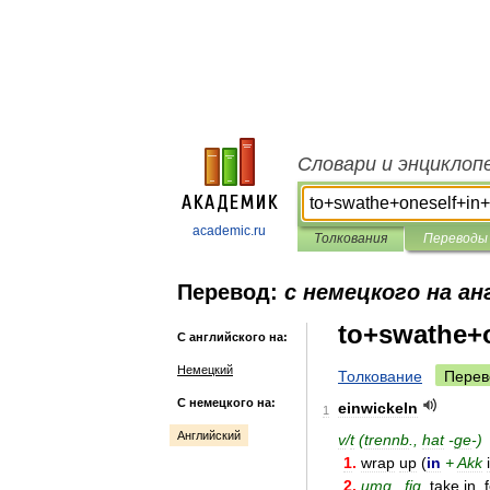
Словари и энциклоп
academic.ru
Толкования
Переводы
Перевод:
с немецкого на ан
to+swathe+o
С английского на:
Немецкий
Толкование
Перев
С немецкого на:
einwickeln
1
Английский
v
/
t
(
trennb
.,
hat
-
ge
-)
1
.
wrap
up
(
in
+
Akk
2
.
umg
.,
fig
.
take
in
,