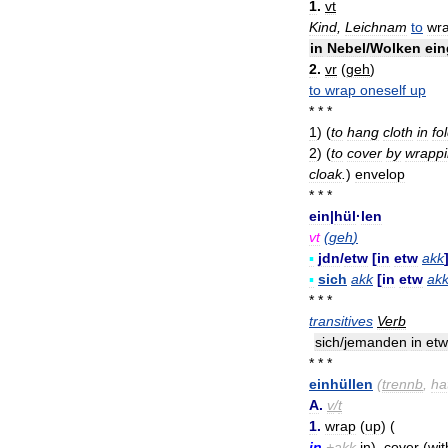
1
.
vt
Kind
,
Leichnam
to
wr
in
Nebel
/
Wolken
ein
2
.
vr
(
geh
)
to
wrap
oneself
up
* * *
1
)
(
to
hang
cloth
in
fo
2
)
(
to
cover
by
wrapp
cloak
.
)
envelop
* * *
ein
|
hül
·
len
vt
(
geh
)
▪
jdn
/
etw
[
in
etw
akk
▪
sich
akk
[
in
etw
ak
* * *
transitives
Verb
sich
/
jemanden
in
et
* * *
einhüllen
(
trennb
,
ha
A
.
v
/
t
1
.
wrap
(
up
) (
in
+
akk
in
),
cover
(
wit