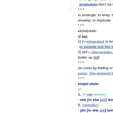
einwickeln
don
’
t
be
* * *
to
entangle
;
to
wrap
;
envelop
;
to
implicate
* * *
ein
|
wi
|
ckeln
vt
sep
1
)
(=
einpacken
)
to
w
er
wickelte
sich
fest
i
2
)
(
inf
=
übervorteilen
butter
up
(
inf
)
* * *
(
to
cover
by
folding
or
paper
;
She
wrapped
* * *
ein
|
wi
·
ckeln
vt
1
.
(
in
etw
wickeln
)
▪
etw
[
in
etw
akk
] \
ei
2
.
(
einhüllen
)
▪
jdn
[
in
etw
akk
] \
ei