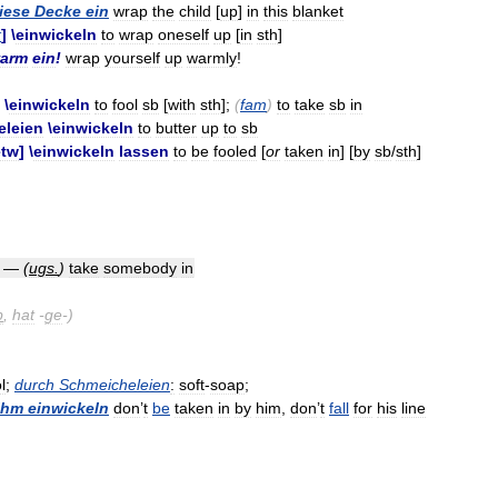
iese
Decke
ein
wrap
the
child
[
up
]
in
this
blanket
k
] \
einwickeln
to
wrap
oneself
up
[
in
sth
]
arm
ein
!
wrap
yourself
up
warmly
!
 \
einwickeln
to
fool
sb
[
with
sth
];
(
fam
)
to
take
sb
in
eleien
\
einwickeln
to
butter
up
to
sb
etw
] \
einwickeln
lassen
to
be
fooled
[
or
taken
in
] [
by
sb
/
sth
]
—
(
ugs
.
)
take
somebody
in
b
,
hat
-
ge
-)
l
;
durch
Schmeicheleien
:
soft
-
soap
;
ihm
einwickeln
don
’
t
be
taken
in
by
him
,
don
’
t
fall
for
his
line