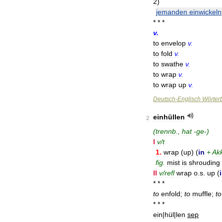
2
)
jemanden
einwickeln
* * *
v
.
to
envelop
v
.
to
fold
v
.
to
swathe
v
.
to
wrap
v
.
to
wrap
up
v
.
Deutsch
-
Englisch
Wörter
einhüllen
2
(
trennb
.,
hat
-
ge
-)
I
v
/
t
1
.
wrap
(
up
) (
in
+
Ak
fig
.
mist
is
shrouding
II
v
/
refl
wrap
o
.
s
.
up
(
* * *
to
enfold
;
to
muffle
;
to
* * *
ein
|
hül
|
len
sep