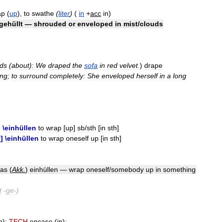
ap
(
up
),
to
swathe
(
liter
)
(
in
+
acc
in
)
gehüllt
—
shrouded
or
enveloped
in
mist
/
clouds
lds
(
about
)
:
We
draped
the
sofa
in
red
velvet
.
)
drape
ing
;
to
surround
completely:
She
enveloped
herself
in
a
long
] \
einhüllen
to
wrap
[
up
]
sb
/
sth
[
in
sth
]
k
] \
einhüllen
to
wrap
oneself
up
[
in
sth
]
was
(
Akk
.
)
einhüllen
—
wrap
oneself
/
somebody
up
in
something
t
-
ge
-)
h
);
TECH
encase
(
in
);