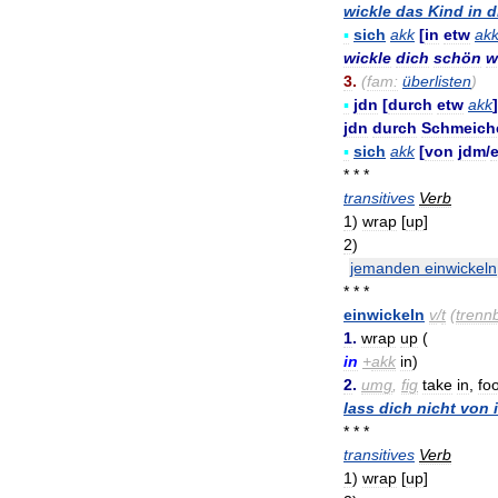
wickle
das
Kind
in
d
▪
sich
akk
[
in
etw
ak
wickle
dich
schön
w
3
.
(
fam:
überlisten
)
▪
jdn
[
durch
etw
akk
]
jdn
durch
Schmeich
▪
sich
akk
[
von
jdm
/
* * *
transitives
Verb
1
)
wrap
[
up
]
2
)
jemanden
einwickeln
* * *
einwickeln
v
/
t
(
trenn
1
.
wrap
up
(
in
+
akk
in
)
2
.
umg
,
fig
take
in
,
foo
lass
dich
nicht
von
* * *
transitives
Verb
1
)
wrap
[
up
]