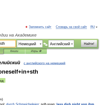
Запомнить сайт
Словарь на свой сайт
RU
едии на Академике
Найти!
Книги
Игры ⚽
глийский
с английского на немецкий
neself+in+sth
од
in
)
fool
;
durch
Schmeicheleien
:
soft
-
soap
;
lass
dich
nicht
von
ihm