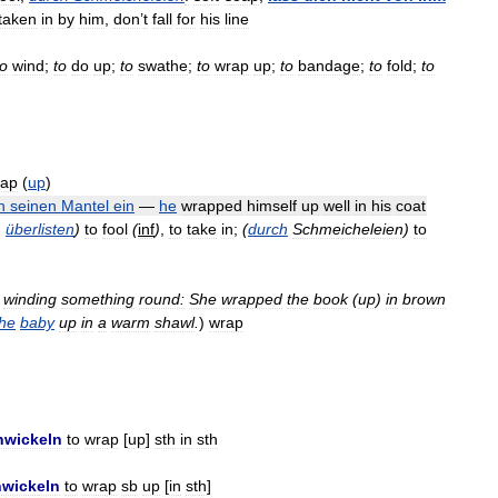
taken
in
by
him
,
don
’
t
fall
for
his
line
to
wind
;
to
do
up
;
to
swathe
;
to
wrap
up
;
to
bandage
;
to
fold
;
to
rap
(
up
)
n
seinen
Mantel
ein
—
he
wrapped
himself
up
well
in
his
coat
,
überlisten
)
to
fool
(
inf
)
,
to
take
in
;
(
durch
Schmeicheleien
)
to
winding
something
round:
She
wrapped
the
book
(
up
)
in
brown
the
baby
up
in
a
warm
shawl
.
)
wrap
nwickeln
to
wrap
[
up
]
sth
in
sth
nwickeln
to
wrap
sb
up
[
in
sth
]