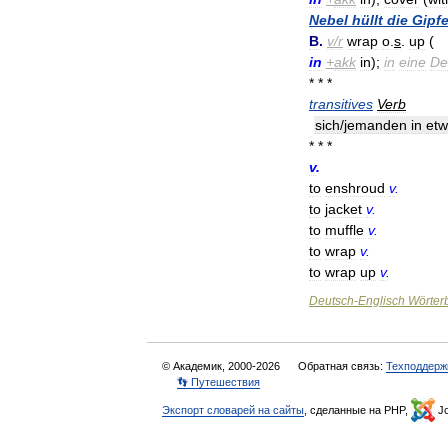
Nebel
hüllt
die
Gipfe
B
.
v
/
r
wrap
o
.
s
.
up
(
in
+
akk
in
);
in
eine
De
* * *
transitives
Verb
sich
/
jemanden
in
et
* * *
v
.
to
enshroud
v
.
to
jacket
v
.
to
muffle
v
.
to
wrap
v
.
to
wrap
up
v
.
Deutsch
-
Englisch
Wörter
© Академик, 2000-2026
Обратная связь:
Техподдерж
👣 Путешествия
Экспорт словарей на сайты
, сделанные на PHP,
Jo