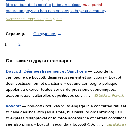
être au ban de la société
to be an outcast
ou
a pariah
mettre un pays au ban des nations
to boycott a country
Dictionnaire Français-Anglais
ban
>
Страницы
Следующая
→
1
2
См. также в других словарях:
Boycott, Désinvestissement et Sanctions
— Logo de la
campagne de boycott, désinvestissement et sanctions « Boycott,
désinvestissement et sanctions » est une campagne politique
appelant à exercer toutes sortes de pressions économiques,
académiques, culturelles et politiques sur… …
Wikipédia en Français
boycott
— boy·cott / bȯi ˌkät/ vt: to engage in a concerted refusal
to have dealings with (as a store, business, or organization) usu.
to express disapproval or to force acceptance of certain conditions
see also primary boycott, secondary boycott ◇ A… …
Law dictionary