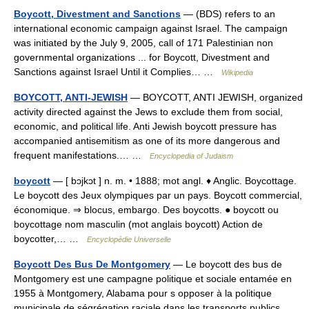
Boycott, Divestment and Sanctions
— (BDS) refers to an
international economic campaign against Israel. The campaign
was initiated by the July 9, 2005, call of 171 Palestinian non
governmental organizations ... for Boycott, Divestment and
Sanctions against Israel Until it Complies… …
Wikipedia
BOYCOTT, ANTI-JEWISH
— BOYCOTT, ANTI JEWISH, organized
activity directed against the Jews to exclude them from social,
economic, and political life. Anti Jewish boycott pressure has
accompanied antisemitism as one of its more dangerous and
frequent manifestations.… …
Encyclopedia of Judaism
boycott
— [ bɔjkɔt ] n. m. • 1888; mot angl. ♦ Anglic. Boycottage.
Le boycott des Jeux olympiques par un pays. Boycott commercial,
économique. ⇒ blocus, embargo. Des boycotts. ● boycott ou
boycottage nom masculin (mot anglais boycott) Action de
boycotter,… …
Encyclopédie Universelle
Boycott Des Bus De Montgomery
— Le boycott des bus de
Montgomery est une campagne politique et sociale entamée en
1955 à Montgomery, Alabama pour s opposer à la politique
municipale de ségrégation raciale dans les transports publics.