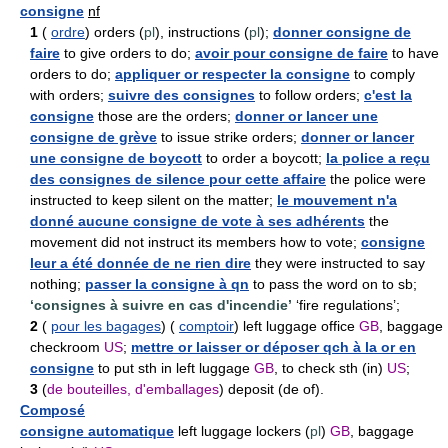
consigne
nf
1
(
ordre
) orders (
pl
), instructions (
pl
);
donner consigne de
faire
to give orders to do;
avoir pour consigne de faire
to have
orders to do;
appliquer or respecter la consigne
to comply
with orders;
suivre des consignes
to follow orders;
c'est la
consigne
those are the orders;
donner or lancer une
consigne de grève
to issue strike orders;
donner or lancer
une consigne de boycott
to order a boycott;
la police a reçu
des consignes de silence pour cette affaire
the police were
instructed to keep silent on the matter;
le mouvement n'a
donné aucune consigne de vote à ses adhérents
the
movement did not instruct its members how to vote;
consigne
leur a été donnée de ne rien dire
they were instructed to say
nothing;
passer la consigne à qn
to pass the word on to sb;
‘consignes à suivre en cas d'incendie’
‘fire regulations’;
2
(
pour les bagages
) (
comptoir
) left luggage office
GB
, baggage
checkroom
US
;
mettre or laisser or déposer qch à la or en
consigne
to put sth in left luggage
GB
, to check sth (in)
US
;
3
(
de bouteilles, d'emballages
) deposit (de of).
Composé
consigne automatique
left luggage lockers (
pl
)
GB
, baggage