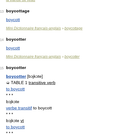
la viande de veau
boycottage
13
boycott
Mini Dictionnaire français-anglais
boycottage
>
boycotter
14
boycott
Mini Dictionnaire français-anglais
boycotter
>
boycotter
15
boycotter
[bɔjkɔte]
➭ TABLE 1
transitive verb
to boycott
* * *
bɔjkɔte
verbe transitif
to boycott
* * *
bɔjkɔte
vt
to boycott
* * *