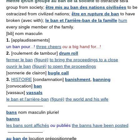
mettre qn/un groupe au ban de la société
to ostracize sb/a
group from society;
être mis au ban des nations civilisées
to be
ostracized from civilized nations;
être en rupture de ban
to have
broken (avec with);
le ban et l'arrière-ban de la famille
hum
every single member of the family.
[bɑ̃] nom masculin
1.
[applaudissements]
un ban pour...!
three cheers
ou
a big hand for...!
2.
[roulement de tambour]
drum roll
fermer le ban
(figuré)
to bring the proceedings to a close
ouvrir le ban
(figuré)
to open the proceedings
[sonnerie de clairon]
bugle call
3.
HISTOIRE
[condamnation]
banishment
,
banning
[convocation]
ban
[vassaux]
vassals
le ban et l'arrière-ban
(figuré)
the world and his wife
————————
bans
nom masculin pluriel
banns
les bans sont affichés
ou
publiés
the banns have been posted
————————
au ban de
locution prépositionnelle