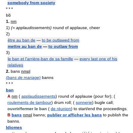
somebody from society
* * *
bɑ̃
1.
nm
1)
(= applaudissements)
round of applause, cheer
2)
être au ban de
—
to be outlawed from
mettre au ban de
—
to outlaw from
3)
le ban et l'arrière-ban de sa famille
—
every last one of his
relatives
2.
bans
nmpl
(bans de mariage)
banns
* * *
ban
A
nm
(
applaudissements
) round of applause (pour for); (
roulements de tambour
) drum roll; (
sonnerie
) bugle call;
ouvrir/fermer le ban
(
de réunion
) to start/end the proceedings.
B
bans
nmpl
banns;
publier or afficher les bans
to publish the
banns.
Idiomes