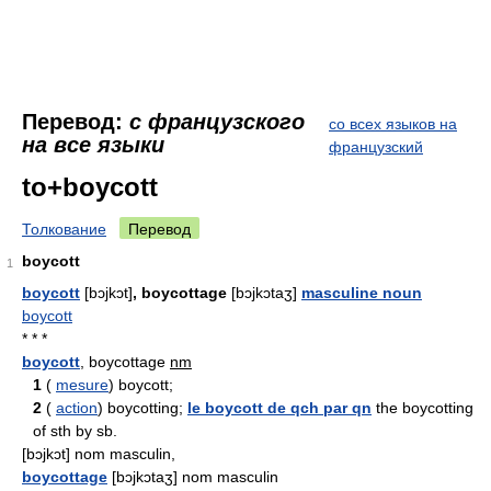
Перевод:
с французского
со всех языков на
на все языки
французский
to+boycott
Толкование
Перевод
boycott
1
boycott
[bɔjkɔt]
, boycottage
[bɔjkɔtaʒ]
masculine noun
boycott
* * *
boycott
, boycottage
nm
1
(
mesure
) boycott;
2
(
action
) boycotting;
le boycott de qch par qn
the boycotting
of sth by sb.
[bɔjkɔt] nom masculin,
boycottage
[bɔjkɔtaʒ] nom masculin