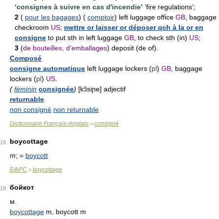
‘consignes à suivre en cas d'incendie’
‘fire regulations’;
2
(
pour les bagages
) (
comptoir
) left luggage office
GB
, baggage
checkroom
US
;
mettre or laisser or déposer qch à la or en
consigne
to put sth in left luggage
GB
, to check sth (in)
US
;
3
(
de bouteilles, d'emballages
) deposit (de of).
Composé
consigne automatique
left luggage lockers (
pl
)
GB
, baggage
lockers (
pl
)
US
.
(
féminin
consignée
)
[kɔ̃siɲe] adjectif
returnable
non consigné
non returnable
Dictionnaire Français-Anglais
consigné
>
boycottage
18
m
; =
boycott
БФРС
boycottage
>
бойкот
19
м.
boycottage
m, boycott
m