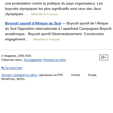
une protestation contre la politique du pays organisateur. Les
boycotts olympiques les plus significatifs sont ceux des Jeux
olympiques …
Wikipédia en Français
Boycott sportif d'Afrique du Sud
— Boycott sportif de l Afrique
du Sud Opposition internationale à l apartheid Campagnes Boycott
académique · Boycott sportif Désinvestissement ·Constructive
engagement …
Wikipédia en Français
© Академик, 2000-2026
18+
Обратная связь:
Техподдержка
,
Реклама на сайте
👣 Путешествия
Экспорт словарей на сайты
, сделанные на PHP,
Joomla,
Drupal,
WordPress, MODx.