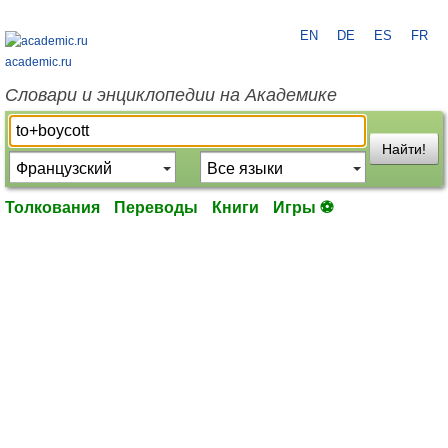
EN
DE
ES
FR
academic.ru
Словари и энциклопедии на Академике
Найти!
Толкования
Переводы
Книги
Игры ⚽