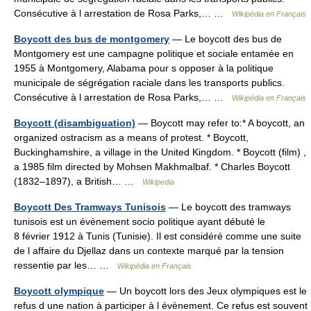
Consécutive à l arrestation de Rosa Parks,… …
Wikipédia en Français
Boycott des bus de montgomery
— Le boycott des bus de
Montgomery est une campagne politique et sociale entamée en
1955 à Montgomery, Alabama pour s opposer à la politique
municipale de ségrégation raciale dans les transports publics.
Consécutive à l arrestation de Rosa Parks,… …
Wikipédia en Français
Boycott (disambiguation)
— Boycott may refer to:* A boycott, an
organized ostracism as a means of protest. * Boycott,
Buckinghamshire, a village in the United Kingdom. * Boycott (film) ,
a 1985 film directed by Mohsen Makhmalbaf. * Charles Boycott
(1832–1897), a British… …
Wikipedia
Boycott Des Tramways Tunisois
— Le boycott des tramways
tunisois est un évènement socio politique ayant débuté le
8 février 1912 à Tunis (Tunisie). Il est considéré comme une suite
de l affaire du Djellaz dans un contexte marqué par la tension
ressentie par les… …
Wikipédia en Français
Boycott olympique
— Un boycott lors des Jeux olympiques est le
refus d une nation à participer à l évènement. Ce refus est souvent