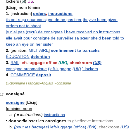
lockers (
pl
)
US
.
[kɔ̃siɲ] nom féminin
1.
[instruction]
orders
,
instructions
ils ont reçu pour consigne de ne pas tirer
they've been given
orders not to shoot
je n'ai pas (reçu) de consignes
I have received no instructions
elle avait pour consigne de surveiller sa sœur
she'd been told to
keep an eye on her sister
2.
[punition,
MILITAIRE
]
confinement to barracks
ÉDUCATION
detention
3.
RAIL
left-luggage office
(UK),
checkroom
(US)
consigne automatique
(left-luggage
(UK)
) lockers
4.
COMMERCE
deposit
Dictionnaire Français-Anglais
consigne
>
consigné
17
consigne
[kɔ̃siɲ]
feminine noun
a.
( = instructions)
instructions
•
donner/laisser les consignes
to give/leave instructions
b.
(pour les bagages)
left-luggage (office)
(Brit)
, checkroom
(US)