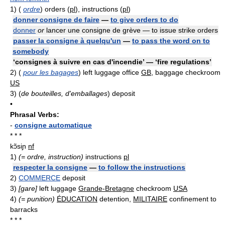
1)
(
ordre
) orders (
pl
), instructions (
pl
)
donner consigne de faire
—
to give orders to do
donner
or
lancer une consigne de grève — to issue strike orders
passer la consigne à quelqu'un
—
to pass the word on to
somebody
‘consignes à suivre en cas d'incendie’ — ‘fire regulations’
2)
(
pour les bagages
) left luggage office
GB
, baggage checkroom
US
3)
(
de bouteilles, d'emballages
) deposit
•
Phrasal Verbs:
-
consigne automatique
* * *
kɔ̃siɲ
nf
1)
(= ordre, instruction)
instructions
pl
respecter la consigne
—
to follow the instructions
2)
COMMERCE
deposit
3)
[gare]
left luggage
Grande-Bretagne
checkroom
USA
4)
(= punition)
ÉDUCATION
detention,
MILITAIRE
confinement to
barracks
* * *