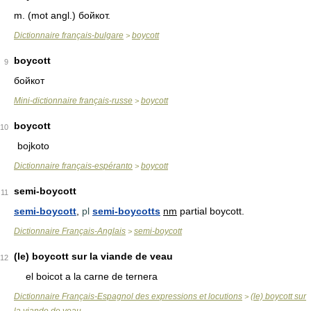
m. (mot angl.) бойкот.
Dictionnaire français-bulgare
boycott
>
boycott
9
бойкот
Mini-dictionnaire français-russe
boycott
>
boycott
10
bojkoto
Dictionnaire français-espéranto
boycott
>
semi-boycott
11
semi-boycott
,
pl
semi-boycotts
nm
partial boycott.
Dictionnaire Français-Anglais
semi-boycott
>
(le) boycott sur la viande de veau
12
el boicot a la carne de ternera
Dictionnaire Français-Espagnol des expressions et locutions
(le) boycott sur
>