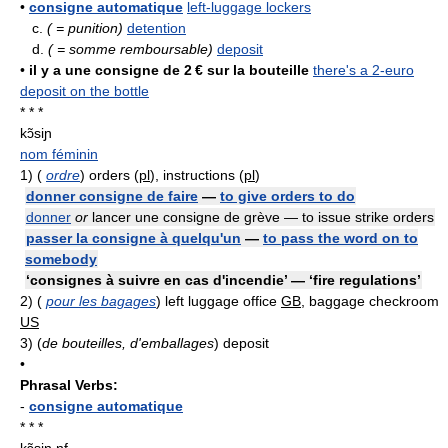
•
consigne automatique
left-luggage lockers
c.
( = punition)
detention
d.
( = somme remboursable)
deposit
•
il y a une consigne de 2 € sur la bouteille
there's a 2-euro
deposit on the bottle
* * *
kɔ̃siɲ
nom féminin
1)
(
ordre
) orders (
pl
), instructions (
pl
)
donner consigne de faire
—
to give orders to do
donner
or
lancer une consigne de grève — to issue strike orders
passer la consigne à quelqu'un
—
to pass the word on to
somebody
‘consignes à suivre en cas d'incendie’ — ‘fire regulations’
2)
(
pour les bagages
) left luggage office
GB
, baggage checkroom
US
3)
(
de bouteilles, d'emballages
) deposit
•
Phrasal Verbs:
-
consigne automatique
* * *