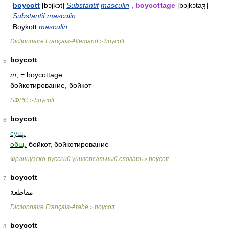
boycott
[bɔjkɔt]
Substantif
masculin
, boycottage
[bɔjkɔtaʒ]
Substantif
masculin
Boykott
masculin
Dictionnaire Français-Allemand
boycott
>
boycott
5
m
; = boycottage
бойкотирование, бойкот
БФРС
boycott
>
boycott
6
сущ.
общ.
бойкот, бойкотирование
Французско-русский универсальный словарь
boycott
>
boycott
7
مقاطعة
Dictionnaire Français-Arabe
boycott
>
boycott
8