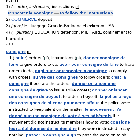
kɔ̃siɲ
nf
1)
(= ordre, instruction)
instructions
pl
respecter la consigne
—
to follow the instructions
2)
COMMERCE
deposit
3)
[gare]
left luggage
Grande-Bretagne
checkroom
USA
4)
(= punition)
ÉDUCATION
detention,
MILITAIRE
confinement to
barracks
* * *
consigne
nf
1
(
ordre
) orders (
pl
), instructions (
pl
);
donner consigne de
faire
to give orders to do;
avoir pour consigne de faire
to have
orders to do;
appliquer or respecter la consigne
to comply
with orders;
suivre des consignes
to follow orders;
c'est la
consigne
those are the orders;
donner or lancer une
consigne de grève
to issue strike orders;
donner or lancer
une consigne de boycott
to order a boycott;
la police a reçu
des consignes de silence pour cette affaire
the police were
instructed to keep silent on the matter;
le mouvement n'a
donné aucune consigne de vote à ses adhérents
the
movement did not instruct its members how to vote;
consigne
leur a été donnée de ne rien dire
they were instructed to say
nothing;
passer la consigne à qn
to pass the word on to sb;