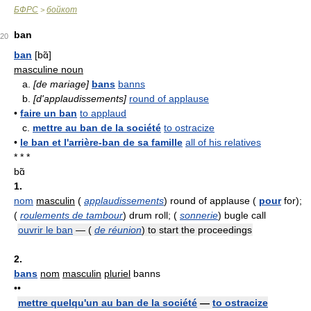
БФРС
бойкот
>
ban
20
ban
[bɑ̃]
masculine noun
a.
[de mariage]
bans
banns
b.
[d'applaudissements]
round of applause
•
faire un ban
to applaud
c.
mettre au ban de la société
to ostracize
•
le ban et l'arrière-ban de sa famille
all of his relatives
* * *
bɑ̃
1.
nom
masculin
(
applaudissements
) round of applause (
pour
for);
(
roulements de tambour
) drum roll; (
sonnerie
) bugle call
ouvrir le ban
— (
de réunion
) to start the proceedings
2.
bans
nom
masculin
pluriel
banns
••
mettre quelqu'un au ban de la société
—
to ostracize