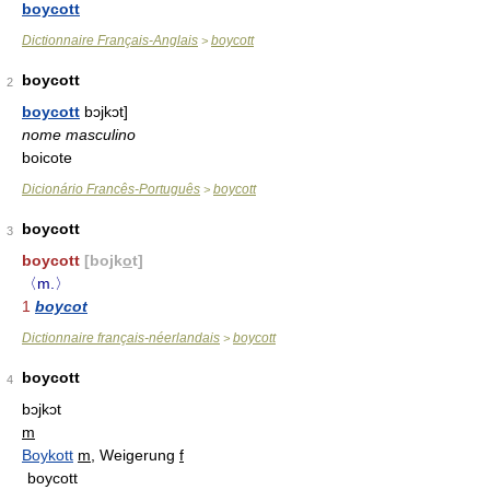
boycott
Dictionnaire Français-Anglais
boycott
>
boycott
2
boycott
bɔjkɔt]
nome masculino
boicote
Dicionário Francês-Português
boycott
>
boycott
3
boycott
[bojk
o
t]
〈m.〉
1
boycot
Dictionnaire français-néerlandais
boycott
>
boycott
4
bɔjkɔt
m
Boykott
m
, Weigerung
f
boycott