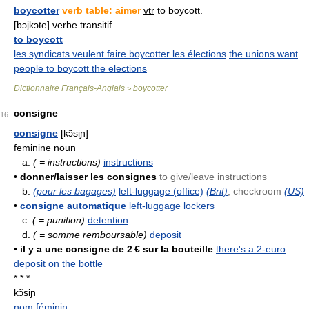
boycotter
verb table: aimer
vtr
to boycott.
[bɔjkɔte] verbe transitif
to boycott
les syndicats veulent faire boycotter les élections
the unions want
people to boycott the elections
Dictionnaire Français-Anglais
boycotter
>
consigne
16
consigne
[kɔ̃siɲ]
feminine noun
a.
( = instructions)
instructions
•
donner/laisser les consignes
to give/leave instructions
b.
(pour les bagages)
left-luggage (office)
(Brit)
, checkroom
(US)
•
consigne automatique
left-luggage lockers
c.
( = punition)
detention
d.
( = somme remboursable)
deposit
•
il y a une consigne de 2 € sur la bouteille
there's a 2-euro
deposit on the bottle
* * *
kɔ̃siɲ
nom féminin