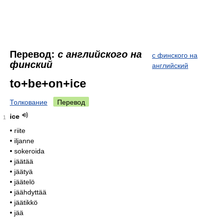
Перевод:
с английского на
с финского на
финский
английский
to+be+on+ice
Толкование
Перевод
ice
1
• riite
• iljanne
• sokeroida
• jäätää
• jäätyä
• jäätelö
• jäähdyttää
• jäätikkö
• jää