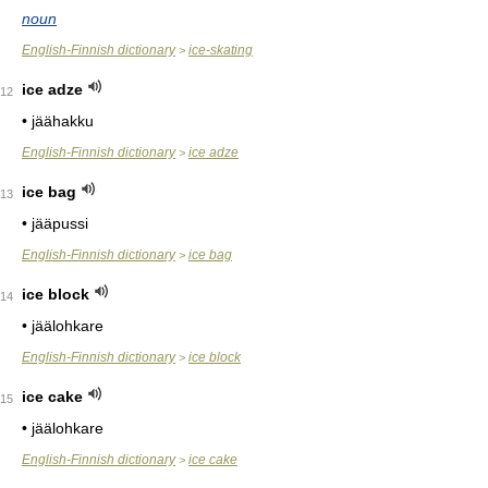
noun
English-Finnish dictionary
ice-skating
>
ice adze
12
• jäähakku
English-Finnish dictionary
ice adze
>
ice bag
13
• jääpussi
English-Finnish dictionary
ice bag
>
ice block
14
• jäälohkare
English-Finnish dictionary
ice block
>
ice cake
15
• jäälohkare
English-Finnish dictionary
ice cake
>