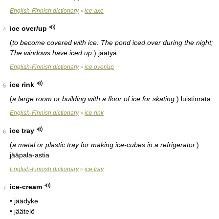
English-Finnish dictionary
ice axe
>
ice over/up
4
(
to become covered with ice: The pond iced over during the night;
The windows have iced up.
)
jäätyä
English-Finnish dictionary
ice over/up
>
ice rink
5
(
a large room or building with a floor of ice for skating.
)
luistinrata
English-Finnish dictionary
ice rink
>
ice tray
6
(
a metal or plastic tray for making ice-cubes in a refrigerator.
)
jääpala-astia
English-Finnish dictionary
ice tray
>
ice-cream
7
• jäädyke
• jäätelö