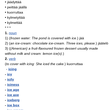
• jäädyttää
• peittää jäällä
• kuorruttaa
• kylmetyttää
• kylmettää
* * *
1.
noun
1)
(
frozen water: The pond is covered with ice.
)
jää
2)
(
an ice-cream: chocolate ice-cream. Three ices, please.
)
jäätelö
3)
(
(American) a fruit-flavoured frozen dessert usually made
without milk and cream: lemon ice(s).
)
2.
verb
(
to cover with icing: She iced the cake.
)
kuorruttaa
-
icing
-
icy
-
icily
-
iciness
-
ice age
-
ice axe
-
iceberg
-
ice box