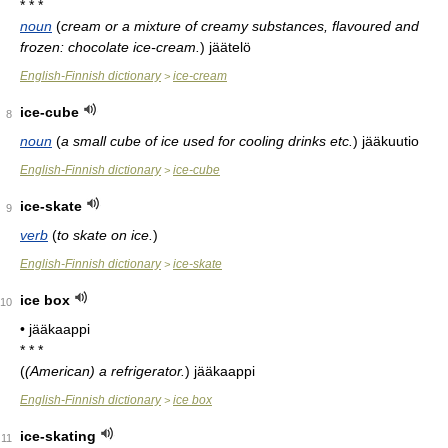
* * *
noun
(
cream or a mixture of creamy substances, flavoured and
frozen: chocolate ice-cream.
)
jäätelö
English-Finnish dictionary
ice-cream
>
ice-cube
8
noun
(
a small cube of ice used for cooling drinks etc.
)
jääkuutio
English-Finnish dictionary
ice-cube
>
ice-skate
9
verb
(
to skate on ice.
)
English-Finnish dictionary
ice-skate
>
ice box
10
• jääkaappi
* * *
(
(American) a refrigerator.
)
jääkaappi
English-Finnish dictionary
ice box
>
ice-skating
11