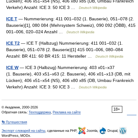
Lücken); 406 x51–x54 (NS), 406 x80 x85 (DB, Umbau Frankreich
Verkehr) Anzahl: ICE 3: 50 ICE 3 …
Deutsch Wikipedia
ICE T
— Nummerierung: 411 001–032 (1. Bauserie), 051–078 (2.
Bauserie)[1], 080 084 (Mehrsystem Schweiz), 090 092 (ÖBB), 415
001–006, 020–024 Anzahl …
Deutsch Wikipedia
ICE T2
— ICE T (Halbzug) Nummerierung: 411 001–032 (1.
Bauserie), 051–078 (2. Bauserie)[1] 415 001–006, 080–084
Anzahl: BR 411: 60 BR 415: 11 Hersteller …
Deutsch Wikipedia
ICE W
— ICE 3 (Halbzug) Nummerierung: 403 x01–x37
(1. Bauserie), 403 x51–x63 (2. Bauserie), 406 x01–x13 (DB, mit
Lücken); 406 x51–x54 (NS), 406 x80 x85 (DB, Umbau Frankreich
Verkehr) Anzahl: ICE 3: 50 ICE 3 …
Deutsch Wikipedia
© Академик, 2000-2026
18+
Обратная связь:
Техподдержка
,
Реклама на сайте
👣 Путешествия
Экспорт словарей на сайты
, сделанные на PHP,
Joomla,
Drupal,
WordPress, MODx.