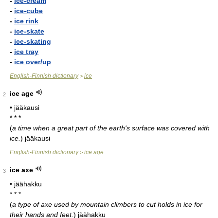
-
ice-cream
-
ice-cube
-
ice rink
-
ice-skate
-
ice-skating
-
ice tray
-
ice over/up
English-Finnish dictionary
ice
>
ice age
2
• jääkausi
* * *
(
a time when a great part of the earth's surface was covered with
ice.
)
jääkausi
English-Finnish dictionary
ice age
>
ice axe
3
• jäähakku
* * *
(
a type of axe used by mountain climbers to cut holds in ice for
their hands and feet.
)
jäähakku