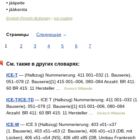
• jääpeite
• jääkarsta
English-Finnish dictionary
ice coating
>
Страницы
Следующая
→
1
2
3
4
5
6
7
См. также в других словарях:
ICE-T
— (Halbzug) Nummerierung: 411 001–032 (1. Bauserie),
051–078 (2. Bauserie)[1] 415 001–006, 080–084 Anzahl: BR 411:
60 BR 415: 11 Hersteller …
Deutsch Wikipedia
ICE-T/ICE-TD
— ICE T (Halbzug) Nummerierung: 411 001–032 (1.
Bauserie), 051–078 (2. Bauserie)[1] 415 001–006, 080–084
Anzahl: BR 411: 60 BR 415: 11 Hersteller …
Deutsch Wikipedia
ICE-W
— ICE 3 (Halbzug) Nummerierung: 403 x01–x37
(1. Bauserie), 403 x51–x63 (2. Bauserie), 406 x01–x13 (DB, mit
Lücken); 406 x51–x54 (NS), 406 x80 x85 (DB, Umbau Frankreich