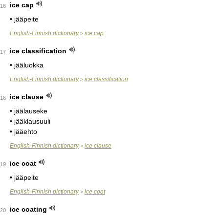
ice cap
16
• jääpeite
English-Finnish dictionary
ice cap
>
ice classification
17
• jääluokka
English-Finnish dictionary
ice classification
>
ice clause
18
• jäälauseke
• jääklausuuli
• jääehto
English-Finnish dictionary
ice clause
>
ice coat
19
• jääpeite
English-Finnish dictionary
ice coat
>
ice coating
20