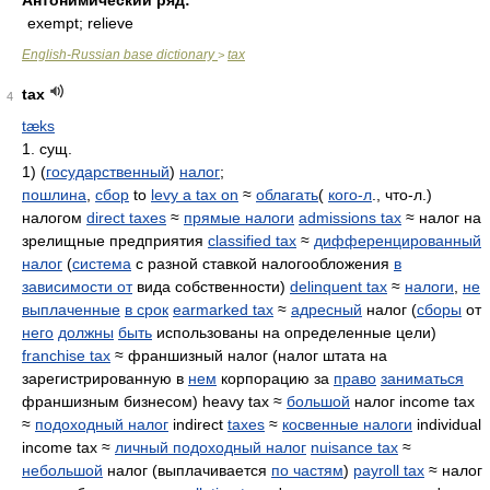
Антонимический ряд:
exempt; relieve
English-Russian base dictionary
tax
>
tax
4
tæks
1. сущ.
1) (
государственный
)
налог
;
пошлина
,
сбор
to
levy a tax on
≈
облагать
(
кого-л
., что-л.)
налогом
direct taxes
≈
прямые налоги
admissions tax
≈ налог на
зрелищные предприятия
classified tax
≈
дифференцированный
налог
(
система
с разной ставкой налогообложения
в
зависимости от
вида собственности)
delinquent tax
≈
налоги
,
не
выплаченные
в срок
earmarked tax
≈
адресный
налог (
сборы
от
него
должны
быть
использованы на определенные цели)
franchise tax
≈ франшизный налог (налог штата на
зарегистрированную в
нем
корпорацию за
право
заниматься
франшизным бизнесом) heavy tax ≈
большой
налог income tax
≈
подоходный налог
indirect
taxes
≈
косвенные налоги
individual
income tax ≈
личный подоходный налог
nuisance tax
≈
небольшой
налог (выплачивается
по частям
)
payroll tax
≈ налог