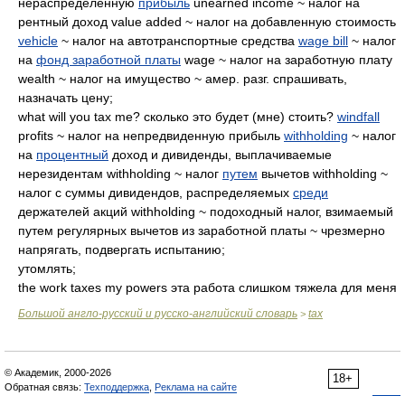
нераспределенную
прибыль
unearned income ~ налог на
рентный доход value added ~ налог на добавленную стоимость
vehicle
~ налог на автотранспортные средства
wage bill
~ налог
на
фонд заработной платы
wage ~ налог на заработную плату
wealth ~ налог на имущество ~ амер. разг. спрашивать,
назначать цену;
what will you tax me? сколько это будет (мне) стоить?
windfall
profits ~ налог на непредвиденную прибыль
withholding
~ налог
на
процентный
доход и дивиденды, выплачиваемые
нерезидентам withholding ~ налог
путем
вычетов withholding ~
налог с суммы дивидендов, распределяемых
среди
держателей акций withholding ~ подоходный налог, взимаемый
путем регулярных вычетов из заработной платы ~ чрезмерно
напрягать, подвергать испытанию;
утомлять;
the work taxes my powers эта работа слишком тяжела для меня
Большой англо-русский и русско-английский словарь
tax
>
© Академик, 2000-2026
18+
Обратная связь:
Техподдержка
,
Реклама на сайте