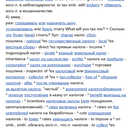
кого-л. в неблагодарности. to tax smb. with
trickery
≈
обвинить
кого-л. в мошенничестве.
4) амер.;
разг.
спрашивать
или
назначать цену
;
устанавливать
или
брать
плату What will you tax me? ≈ Сколько
это
будет
(
мне
) стоить? Syn:
charge
налог,
сбор
;
пошлина -
national
*es
государственные налоги
-
local
*es
местные сборы
- direct *es прямые налоги - income *
подоходный налог -
single
*
единый
земельный налог
-
inheritance *
налог на наследство
-
profits
* налоги на
прибыли
-
corporation
*
налог на корпорацию
-
purchase
* торговая
пошлина - inspector of *es
налоговый
или
финансовый
инспектор
-
collector
of *es =
tax-collector
-
free of
*
сборщик
налогов
-
after
*
после удержания
налога;
за вычетом налога
, "чистый" - *
assessment
налогообложение
-
*
revenue
поступление
в казну от налогов - *
benefit
выигрыш на
налогах
- * incentives
налоговые льготы
(
для
поощрения,
капиталовложений) - *
rates
величина
налога - * rates on
the
unemployed
налоги на безработных - * сuts
сокращение
налогов - to
lower
* rates
уменьшить
налоги - to impose a * on
smb., smth. облагать кого-л., что-л. налогом - to
collect
*es