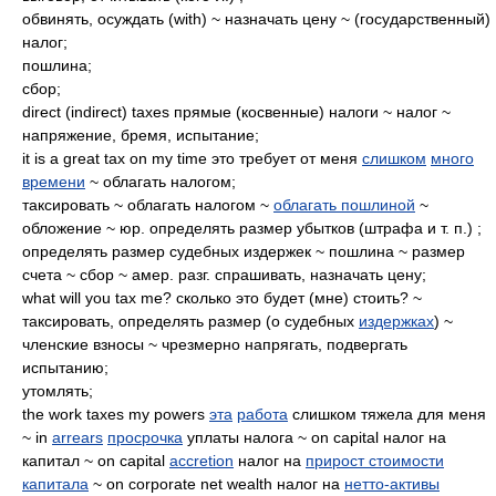
обвинять, осуждать (with) ~ назначать цену ~ (государственный)
налог;
пошлина;
сбор;
direct (indirect) taxes прямые (косвенные) налоги ~ налог ~
напряжение, бремя, испытание;
it is a great tax on my time это требует от меня
слишком
много
времени
~ облагать налогом;
таксировать ~ облагать налогом ~
облагать пошлиной
~
обложение ~ юр. определять размер убытков (штрафа и т. п.) ;
определять размер судебных издержек ~ пошлина ~ размер
счета ~ сбор ~ амер. разг. спрашивать, назначать цену;
what will you tax me? сколько это будет (мне) стоить? ~
таксировать, определять размер (о судебных
издержках
) ~
членские взносы ~ чрезмерно напрягать, подвергать
испытанию;
утомлять;
the work taxes my powers
эта
работа
слишком тяжела для меня
~ in
arrears
просрочка
уплаты налога ~ on capital налог на
капитал ~ on capital
accretion
налог на
прирост стоимости
капитала
~ on corporate net wealth налог на
нетто-активы