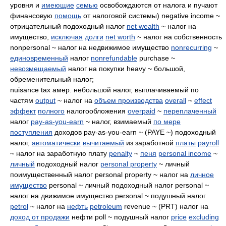
уровня и
имеющие
семью
освобождаются от налога и пучают
финансовую
помощь
от налоговой системы) negative income ~
отрицательный подоходный налог
net wealth
~ налог на
имущество,
исключая
долги
net worth
~ налог на собственность
nonpersonal ~ налог на недвижимое имущество
nonrecurring
~
единовременный
налог
nonrefundable
purchase ~
невозмещаемый
налог на покупки heavy ~ большой,
обременительный налог;
nuisance tax амер. небольшой налог, выплачиваемый по
частям
output
~ налог на
объем производства
overall
~
effect
эффект
полного
налогообложения
overpaid
~
переплаченный
налог
pay-as-you-earn
~ налог, взимаемый
по мере
поступления
доходов pay-as-you-earn ~ (PAYE ~) подоходный
налог,
автоматически
вычитаемый
из заработной
платы
payroll
~ налог на заработную плату
penalty
~
пеня
personal income
~
личный
подоходный налог
personal property
~ личный
поимущественный налог personal property ~ налог на
личное
имущество
personal ~ личный подоходный налог personal ~
налог на движимое имущество personal ~ подушный налог
petrol
~ налог на
нефть
petroleum
revenue ~ (PRT) налог на
доход от продажи
нефти poll ~ подушный налог
price
excluding