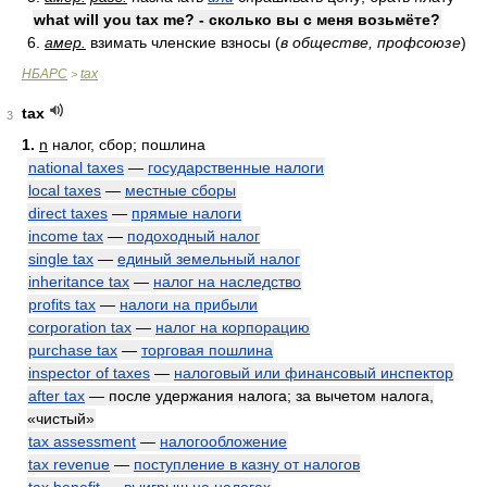
what will you tax me? - сколько вы с меня возьмёте?
6.
амер.
взимать членские взносы (
в обществе, профсоюзе
)
НБАРС
tax
>
tax
3
1.
n
налог, сбор; пошлина
national taxes
—
государственные налоги
local taxes
—
местные сборы
direct taxes
—
прямые налоги
income tax
—
подоходный налог
single tax
—
единый земельный налог
inheritance tax
—
налог на наследство
profits tax
—
налоги на прибыли
corporation tax
—
налог на корпорацию
purchase tax
—
торговая пошлина
inspector of taxes
—
налоговый или финансовый инспектор
after tax
— после удержания налога; за вычетом налога,
«чистый»
tax assessment
—
налогообложение
tax revenue
—
поступление в казну от налогов