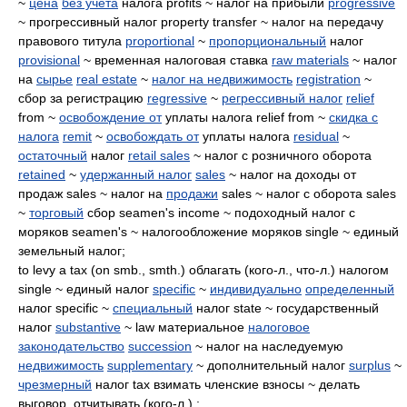
~
цена
без учета
налога profits ~ налог на прибыли
progressive
~ прогрессивный налог property transfer ~ налог на передачу
правового титула
proportional
~
пропорциональный
налог
provisional
~ временная налоговая ставка
raw materials
~ налог
на
сырье
real estate
~
налог на недвижимость
registration
~
сбор за регистрацию
regressive
~
регрессивный налог
relief
from ~
освобождение от
уплаты налога relief from ~
скидка с
налога
remit
~
освобождать от
уплаты налога
residual
~
остаточный
налог
retail sales
~ налог с розничного оборота
retained
~
удержанный налог
sales
~ налог на доходы от
продаж sales ~ налог на
продажи
sales ~ налог с оборота sales
~
торговый
сбор seamen's income ~ подоходный налог с
моряков seamen's ~ налогообложение моряков single ~ единый
земельный налог;
to levy a tax (on smb., smth.) облагать (кого-л., что-л.) налогом
single ~ единый налог
specific
~
индивидуально
определенный
налог specific ~
специальный
налог state ~ государственный
налог
substantive
~ law материальное
налоговое
законодательство
succession
~ налог на наследуемую
недвижимость
supplementary
~ дополнительный налог
surplus
~
чрезмерный
налог tax взимать членские взносы ~ делать
выговор, отчитывать (кого-л.) ;