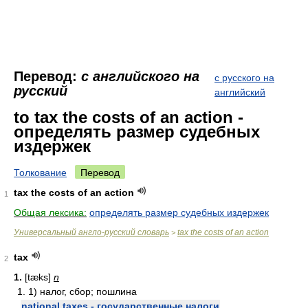
Перевод:
с английского на
с русского на
русский
английский
to tax the costs of an action -
определять размер судебных
издержек
Толкование
Перевод
tax the costs of an action
1
Общая лексика:
определять размер судебных издержек
Универсальный англо-русский словарь
tax the costs of an action
>
tax
2
1.
[tæks]
n
1. 1) налог, сбор; пошлина
national taxes - государственные налоги