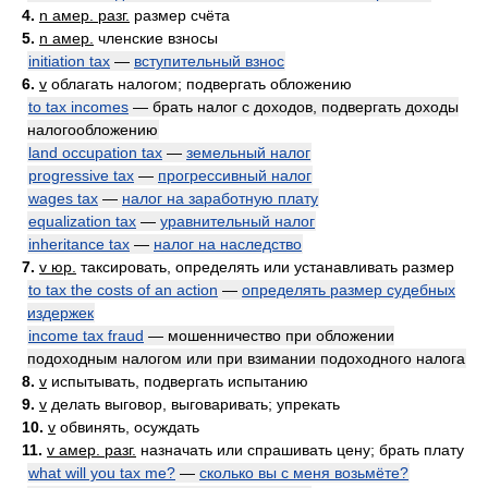
4.
n амер. разг.
размер счёта
5.
n амер.
членские взносы
initiation tax
—
вступительный взнос
6.
v
облагать налогом; подвергать обложению
to tax incomes
— брать налог с доходов, подвергать доходы
налогообложению
land occupation tax
—
земельный налог
progressive tax
—
прогрессивный налог
wages tax
—
налог на заработную плату
equalization tax
—
уравнительный налог
inheritance tax
—
налог на наследство
7.
v юр.
таксировать, определять или устанавливать размер
to tax the costs of an action
—
определять размер судебных
издержек
income tax fraud
— мошенничество при обложении
подоходным налогом или при взимании подоходного налога
8.
v
испытывать, подвергать испытанию
9.
v
делать выговор, выговаривать; упрекать
10.
v
обвинять, осуждать
11.
v амер. разг.
назначать или спрашивать цену; брать плату
what will you tax me?
—
сколько вы с меня возьмёте?