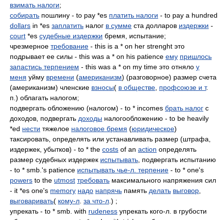
взимать налоги
;
собирать
пошлину - to pay *es
платить налоги
- to pay a hundred
dollars
in *es
заплатить
налог
в сумме
ста долларов
издержки
-
court
*es
судебные издержки
бремя, испытание;
чрезмерное
требование
- this is a * on her strenght это
подрывает ее силы - this was a * on his patience
ему
пришлось
запастись терпением
- this was a * on my time это отняло
у
меня
уйму
времени
(
американизм
) (разговорное) размер счета
(американизм) членские
взносы
(
в обществе
,
профсоюзе и т
.
п.) облагать налогом;
подвергать обложению (налогом) - to * incomes
брать налог
с
доходов, подвергать
доходы
налогообложению - to be heavily
*ed
нести
тяжелое
налоговое бремя
(
юридическое
)
таксировать, определять или устанавливать размер (штрафа,
издержек, убытков) - to * the
costs
of an
action
определять
размер судебных издержек
испытывать
, подвергать испытанию
- to * smb.'s patience
испытывать чье-л. терпение
- to * one's
powers
to the
utmost
требовать
максимального напряжения сил
- it *es one's
memory
надо
напрячь
память
делать
выговор
,
выговаривать
(
кому-л
.
за что-л
.) ;
упрекать - to * smb. with
rudeness
упрекать кого-л. в грубости