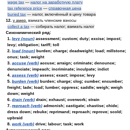
wage tax
—
налог на заработную плату
tax reference price
—
справочная цена
buried tax
— налог, включённый в цену товара
12.
v амер.
взимать членские взносы
collect a tax
— собирать налог; взимать налог
Синонимический ряд:
1.
levy (noun)
assessment; custom; duty; excise; impost;
levy; obligation; tariff; toll
2.
load (noun)
burden; charge; deadweight; load; millstone;
onus; task; weight
3.
accuse (verb)
accuse; arraign; criminate; denounce;
denunciate; impeach; incriminate; inculpate; indict
4.
assess (verb)
assess; exact; impose; levy
5.
burden (verb)
burden; charge; clog; cumber; encumber;
freight; lade; load; lumber; oppress; saddle; weigh; weigh
down; weight
6.
drain (verb)
drain; exhaust; overwork; strain
7.
reproach (verb)
admonish; castigate; chastise; chide;
dress down; rebuke; reprimand; reproach; reprove; scold;
upbraid
8.
work (verb)
drive; labour; task; work