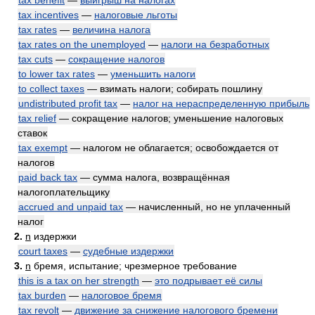
tax benefit
—
выигрыш на налогах
tax incentives
—
налоговые льготы
tax rates
—
величина налога
tax rates on the unemployed
—
налоги на безработных
tax cuts
—
сокращение налогов
to lower tax rates
—
уменьшить налоги
to collect taxes
— взимать налоги; собирать пошлину
undistributed profit tax
—
налог на нераспределенную прибыль
tax relief
— сокращение налогов; уменьшение налоговых
ставок
tax exempt
— налогом не облагается; освобождается от
налогов
paid back tax
— сумма налога, возвращённая
налогоплательщику
accrued and unpaid tax
— начисленный, но не уплаченный
налог
2.
n
издержки
court taxes
—
судебные издержки
3.
n
бремя, испытание; чрезмерное требование
this is a tax on her strength
—
это подрывает её силы
tax burden
—
налоговое бремя
tax revolt
—
движение за снижение налогового бремени