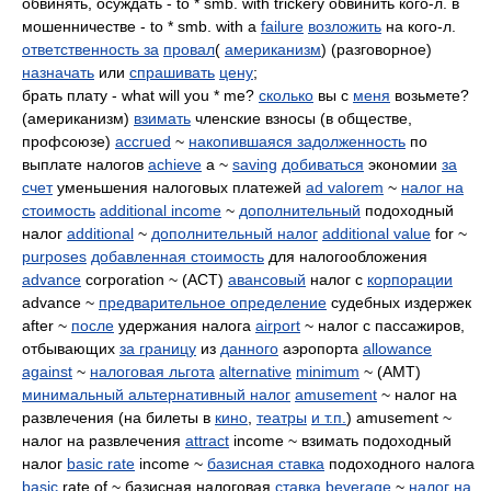
обвинять, осуждать - to * smb. with trickery обвинить кого-л. в
мошенничестве - to * smb. with a
failure
возложить
на кого-л.
ответственность за
провал
(
американизм
) (разговорное)
назначать
или
спрашивать
цену
;
брать плату - what will you * me?
сколько
вы с
меня
возьмете?
(американизм)
взимать
членские взносы (в обществе,
профсоюзе)
accrued
~
накопившаяся задолженность
по
выплате налогов
achieve
a ~
saving
добиваться
экономии
за
счет
уменьшения налоговых платежей
ad valorem
~
налог на
стоимость
additional income
~
дополнительный
подоходный
налог
additional
~
дополнительный налог
additional value
for ~
purposes
добавленная стоимость
для налогообложения
advance
corporation ~ (ACT)
авансовый
налог с
корпорации
advance ~
предварительное определение
судебных издержек
after ~
после
удержания налога
airport
~ налог с пассажиров,
отбывающих
за границу
из
данного
аэропорта
allowance
against
~
налоговая льгота
alternative
minimum
~ (AMT)
минимальный альтернативный налог
amusement
~ налог на
развлечения (на билеты в
кино
,
театры
и т.п.
) amusement ~
налог на развлечения
attract
income ~ взимать подоходный
налог
basic rate
income ~
базисная ставка
подоходного налога
basic
rate of ~ базисная налоговая
ставка
beverage
~
налог на