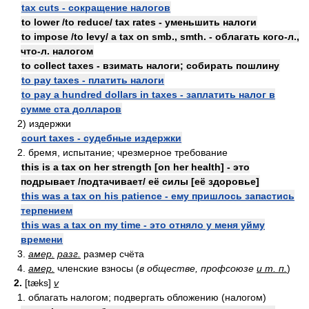
tax cuts - сокращение налогов
to lower /to reduce/ tax rates - уменьшить налоги
to impose /to levy/ a tax on smb., smth. - облагать кого-л.,
что-л. налогом
to collect taxes - взимать налоги; собирать пошлину
to pay taxes - платить налоги
to pay a hundred dollars in taxes - заплатить налог в
сумме ста долларов
2) издержки
court taxes - судебные издержки
2. бремя, испытание; чрезмерное требование
this is a tax on her strength [on her health] - это
подрывает /подтачивает/ её силы [её здоровье]
this was a tax on his patience - ему пришлось запастись
терпением
this was a tax on my time - это отняло у меня уйму
времени
3.
амер.
разг.
размер счёта
4.
амер.
членские взносы (
в обществе, профсоюзе
и т. п.
)
2.
[tæks]
v
1. облагать налогом; подвергать обложению (налогом)