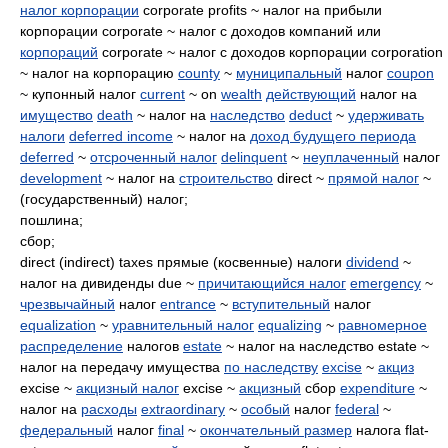
налог корпорации
corporate profits ~ налог на прибыли
корпорации corporate ~ налог с доходов компаний или
корпораций
corporate ~ налог с доходов корпорации corporation
~ налог на корпорацию
county
~
муниципальный
налог
coupon
~ купонный налог
current
~ on
wealth
действующий
налог на
имущество
death
~ налог на
наследство
deduct
~
удерживать
налоги
deferred income
~ налог на
доход будущего периода
deferred
~
отсроченный налог
delinquent
~
неуплаченный
налог
development
~ налог на
строительство
direct ~
прямой налог
~
(государственный) налог;
пошлина;
сбор;
direct (indirect) taxes прямые (косвенные) налоги
dividend
~
налог на дивиденды due ~
причитающийся налог
emergency
~
чрезвычайный
налог
entrance
~
вступительный
налог
equalization
~
уравнительный налог
equalizing
~
равномерное
распределение
налогов
estate
~ налог на наследство estate ~
налог на передачу имущества
по наследству
excise
~
акциз
excise ~
акцизный налог
excise ~
акцизный
сбор
expenditure
~
налог на
расходы
extraordinary
~
особый
налог
federal
~
федеральный
налог
final
~
окончательный размер
налога flat-