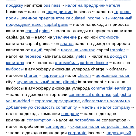
продажу
напитков
business
~
налог на предпринимателя
business ~ налог на
предприятие
business ~ налог на
торгово-
промышленное предприятие
calculated income
~
вычисленный
подоходный налог
capital gains
~ налог на доход от прироста
капитала
capital
gains
~ налог на доходы от прироста капитала
capital gains ~ налог на
увеличение
рыночной
стоимости
капитала capital gains ~ on
shares
налог на доход от прироста
капитала от
акций
capital ~
налог на капитал
capital
transfer
~
налог на
перевод
капитала capital
yields
~ налог на
доход от
капитала
car ~ налог на
автомобиль
carbon dioxide
~ налог на
выбросы
в атмосферу диоксида углерода charge ~ облагать
налогом
charter
~
чартерный
налог
church
~
церковный налог
city ~
муниципальный налог
climate
improvement ~ налог на
выбросы в атмосферу диоксида углерода
commercial
earnings
~ налог на доходы от торговли
commercial enterprise
subject to
value-added
~
торговое предприятие
,
облагаемое налогом на
добавленную
стоимость
community
~
местный налог
company
~
налог на доходы компании
company
~ налог с доходов
компании
consumption
~ налог на
потребление
consumption ~
налог потребления
contingent
~
скрытый налог
corporate income
~ налог с доходов корпорации
corporate
income ~
подоходный