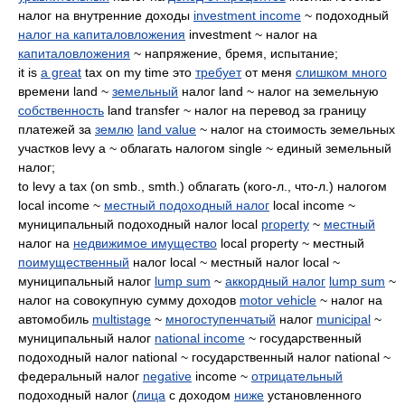
налог на внутренние доходы
investment income
~ подоходный
налог на капиталовложения
investment ~ налог на
капиталовложения
~ напряжение, бремя, испытание;
it is
a great
tax on my time это
требует
от меня
слишком много
времени land ~
земельный
налог land ~ налог на земельную
собственность
land transfer ~ налог на перевод за границу
платежей за
землю
land value
~ налог на стоимость земельных
участков levy a ~ облагать налогом single ~ единый земельный
налог;
to levy a tax (on smb., smth.) облагать (кого-л., что-л.) налогом
local income ~
местный подоходный налог
local income ~
муниципальный подоходный налог local
property
~
местный
налог на
недвижимое имущество
local property ~ местный
поимущественный
налог local ~ местный налог local ~
муниципальный налог
lump sum
~
аккордный налог
lump sum
~
налог на совокупную сумму доходов
motor vehicle
~ налог на
автомобиль
multistage
~
многоступенчатый
налог
municipal
~
муниципальный налог
national income
~ государственный
подоходный налог national ~ государственный налог national ~
федеральный налог
negative
income ~
отрицательный
подоходный налог (
лица
с доходом
ниже
установленного