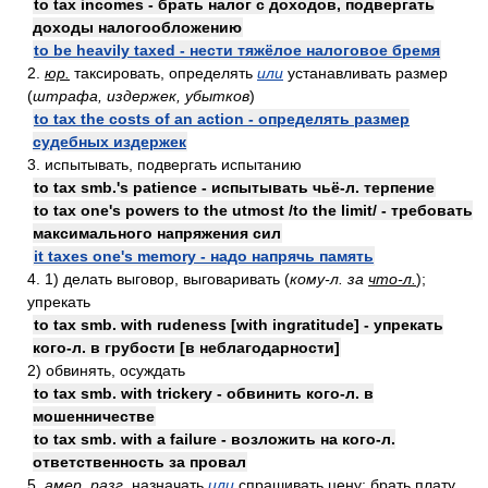
to tax incomes - брать налог с доходов, подвергать
доходы налогообложению
to be heavily taxed - нести тяжёлое налоговое бремя
2.
юр.
таксировать, определять
или
устанавливать размер
(
штрафа, издержек, убытков
)
to tax the costs of an action - определять размер
судебных издержек
3. испытывать, подвергать испытанию
to tax smb.'s patience - испытывать чьё-л. терпение
to tax one's powers to the utmost /to the limit/ - требовать
максимального напряжения сил
it taxes one's memory - надо напрячь память
4. 1) делать выговор, выговаривать (
кому-л. за
что-л.
);
упрекать
to tax smb. with rudeness [with ingratitude] - упрекать
кого-л. в грубости [в неблагодарности]
2) обвинять, осуждать
to tax smb. with trickery - обвинить кого-л. в
мошенничестве
to tax smb. with a failure - возложить на кого-л.
ответственность за провал
5.
амер.
разг.
назначать
или
спрашивать цену; брать плату