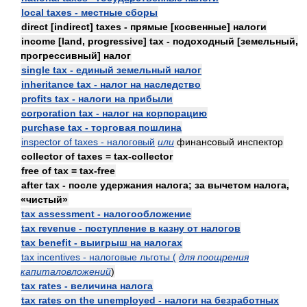
local taxes - местные сборы
direct [indirect] taxes - прямые [косвенные] налоги
income [land, progressive] tax - подоходный [земельный,
прогрессивный] налог
single tax - единый земельный налог
inheritance tax - налог на наследство
profits tax - налоги на прибыли
corporation tax - налог на корпорацию
purchase tax - торговая пошлина
inspector of taxes - налоговый
или
финансовый инспектор
collector of taxes = tax-collector
free of tax = tax-free
after tax - после удержания налога; за вычетом налога,
«чистый»
tax assessment - налогообложение
tax revenue - поступление в казну от налогов
tax benefit - выигрыш на налогах
tax incentives - налоговые льготы (
для поощрения
капиталовложений
)
tax rates - величина налога
tax rates on the unemployed - налоги на безработных