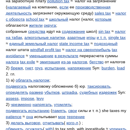
на заработную плату
pollution tax
≈ 'налог на загрязнение'
(
налагаемый
на компанию,
если
ее
производственная
деятельность
загрязняет окружающую среду)
sales tax
≈
налог
с оборота
school tax
≈
школьный
налог (налог,
которым
облагаются
жители
округа
;
собранные
средства
идут на
содержание
школ)
sin tax
≈
налог
на табак
,
алкогольные напитки
,
азартные
игры
и т. п.
single tax
≈
единый земельный налог
state income tax
≈
подоходный
налог штата
windfall profit tax
≈
налог на сверхприбыль
tax
avoidance
≈
уменьшение
в результате
перерасчета суммы
налога
tax exile
≈
эмиграция
из-за
налогов
,
бегство
от налогов
2)
бремя
,
гнет
,
груз
,
испытание
,
напряжение
Syn:
burden
,
load
2. гл.
1) а)
облагать налогом
;
подвергать
налоговому обложению б) юр.
таксировать
,
определять
размер
убытков
,
штрафа
,
судебных
издержек
Syn:
assess
,
impose
,
levy
2)
чрезмерно
напрягать
,
утомлять
;
подвергать испытанию
(
память
,
свои
силы и т. п.) she taxes my
patience
≈
она
испытывает
мое
терпение
3)
делать выговор
,
отчитывать
(
кого-л
.) ;
обвинять
,
осуждать
(
with
) to tax smb. with ingratitude ≈
упрекать