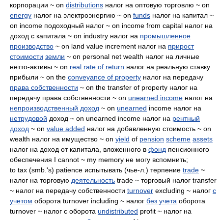
корпорации ~ on
distributions
налог на оптовую торговлю ~ on
energy
налог на электроэнергию ~ on
funds
налог на капитал ~
on income подоходный налог ~ on income from capital налог на
доход с капитала ~ on industry налог на
промышленное
производство
~ on land value increment налог на
прирост
стоимости
земли
~ on personal net wealth налог на личные
нетто-активы ~ on
real rate of return
налог на реальную ставку
прибыли ~ on the
conveyance of property
налог на передачу
права собственности
~ on the transfer of property налог на
передачу права собственности ~ on
unearned income
налог на
непроизводственный доход
~ on
unearned
income налог на
нетрудовой
доход ~ on unearned income налог на
рентный
доход
~ on
value added
налог на добавленную стоимость ~ on
wealth налог на имущество ~ on
yield
of
pension
scheme
assets
налог на доход от капитала, вложенного в
фонд
пенсионного
обеспечения I cannot ~ my memory не могу вспомнить;
to tax (smb.'s) patience испытывать (чье-л.) терпение
trade
~
налог на торговую
деятельность
trade ~ торговый налог transfer
~ налог на передачу собственности
turnover
excluding ~ налог
с
учетом
оборота turnover including ~ налог
без учета
оборота
turnover ~ налог с оборота
undistributed
profit ~ налог на