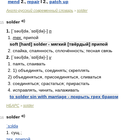
mend
2.,
repair
I 2.,
patch up
Англо-русский современный словарь
solder
>
solder
15
1.
[ʹsəʋl|də,ʹsɒl{də}-]
n
1.
тех.
припой
soft [hard] solder - мягкий [твёрдый] припой
2. спайка, спаянность, сплочённость; тесная связь
2.
[ʹsəʋl|də,ʹsɒl{də}-]
v
1. паять, спаивать
2. 1) объединять, соединять; скреплять
2) объединяться, присоединяться, сливаться
3. соединяться; срастаться; прирастать
4. исправлять, чинить, налаживать
to solder sin with marriage - покрыть грех браком
НБАРС
solder
>
solder
16
ˈsɔldə
1. сущ.;
тех.
припой