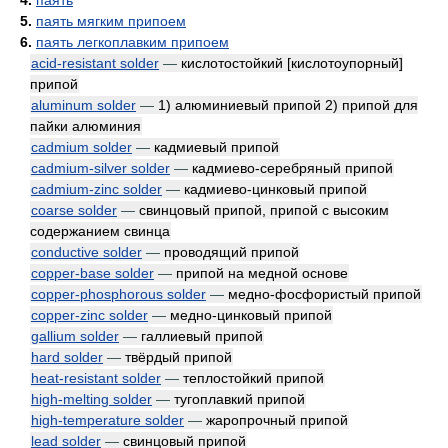
4.
паять
5.
паять мягким припоем
6.
паять легкоплавким припоем
acid-resistant solder
—
кислотостойкий [кислотоупорный]
припой
aluminum solder
—
1) алюминиевый припой 2) припой для
пайки алюминия
cadmium solder
—
кадмиевый припой
cadmium-silver solder
—
кадмиево-серебряный припой
cadmium-zinc solder
—
кадмиево-цинковый припой
coarse solder
—
свинцовый припой, припой с высоким
содержанием свинца
conductive solder
—
проводящий припой
copper-base solder
—
припой на медной основе
copper-phosphorous solder
—
медно-фосфористый припой
copper-zinc solder
—
медно-цинковый припой
gallium solder
—
галлиевый припой
hard solder
—
твёрдый припой
heat-resistant solder
—
теплостойкий припой
high-melting solder
—
тугоплавкий припой
high-temperature solder
—
жаропрочный припой
lead solder
—
свинцовый припой