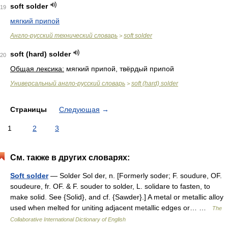
soft solder
19
мягкий припой
Англо-русский технический словарь
soft solder
>
soft (hard) solder
20
Общая лексика:
мягкий припой, твёрдый припой
Универсальный англо-русский словарь
soft (hard) solder
>
Страницы
Следующая
→
1
2
3
См. также в других словарях:
Soft solder
— Solder Sol der, n. [Formerly soder; F. soudure, OF.
soudeure, fr. OF. & F. souder to solder, L. solidare to fasten, to
make solid. See {Solid}, and cf. {Sawder}.] A metal or metallic alloy
used when melted for uniting adjacent metallic edges or… …
The
Collaborative International Dictionary of English