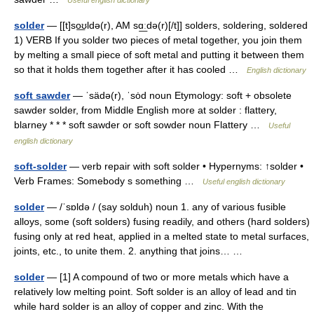
Useful english dictionary
solder
— [[t]so͟ʊldə(r), AM sɑ͟ːdə(r)[/t]] solders, soldering, soldered
1) VERB If you solder two pieces of metal together, you join them
by melting a small piece of soft metal and putting it between them
so that it holds them together after it has cooled …
English dictionary
soft sawder
— ˈsädə(r), ˈsȯd noun Etymology: soft + obsolete
sawder solder, from Middle English more at solder : flattery,
blarney * * * soft sawder or soft sowder noun Flattery …
Useful
english dictionary
soft-solder
— verb repair with soft solder • Hypernyms: ↑solder •
Verb Frames: Somebody s something …
Useful english dictionary
solder
— /ˈsɒldə / (say solduh) noun 1. any of various fusible
alloys, some (soft solders) fusing readily, and others (hard solders)
fusing only at red heat, applied in a melted state to metal surfaces,
joints, etc., to unite them. 2. anything that joins… …
solder
— [1] A compound of two or more metals which have a
relatively low melting point. Soft solder is an alloy of lead and tin
while hard solder is an alloy of copper and zinc. With the