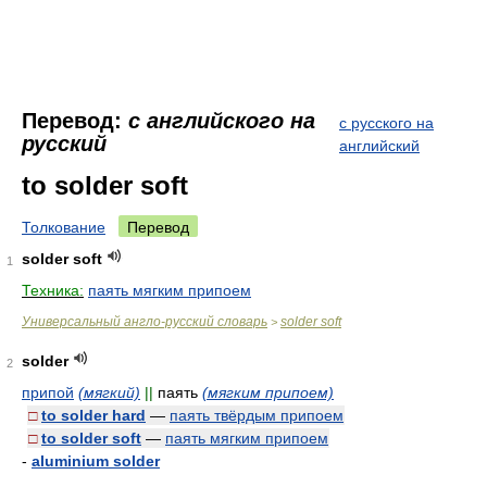
Перевод:
с английского на
с русского на
русский
английский
to solder soft
Толкование
Перевод
solder soft
1
Техника:
паять мягким припоем
Универсальный англо-русский словарь
solder soft
>
solder
2
припой
(мягкий)
||
паять
(мягким припоем)
□
to solder hard
—
паять твёрдым припоем
□
to solder soft
—
паять мягким припоем
-
aluminium solder