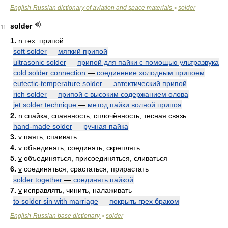
English-Russian dictionary of aviation and space materials
solder
>
solder
11
1.
n тех.
припой
soft solder
—
мягкий припой
ultrasonic solder
—
припой для пайки с помощью ультразвука
cold solder connection
—
соединение холодным припоем
eutectic-temperature solder
—
эвтектический припой
rich solder
—
припой с высоким содержанием олова
jet solder technique
—
метод пайки волной припоя
2.
n
спайка, спаянность, сплочённость; тесная связь
hand-made solder
—
ручная пайка
3.
v
паять, спаивать
4.
v
объединять, соединять; скреплять
5.
v
объединяться, присоединяться, сливаться
6.
v
соединяться; срастаться; прирастать
solder together
—
соединять пайкой
7.
v
исправлять, чинить, налаживать
to solder sin with marriage
—
покрыть грех браком
English-Russian base dictionary
solder
>