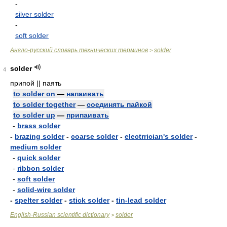
-
silver solder
-
soft solder
Англо-русский словарь технических терминов
solder
>
solder
4
припой || паять
to solder on
—
напаивать
to solder together
—
соединять пайкой
to solder up
—
припаивать
-
brass solder
-
brazing solder
-
coarse solder
-
electrrician's solder
-
medium solder
-
quick solder
-
ribbon solder
-
soft solder
-
solid-wire solder
-
spelter solder
-
stick solder
-
tin-lead solder
English-Russian scientific dictionary
solder
>