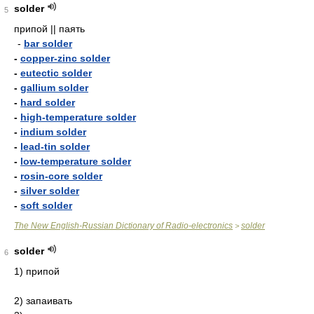
solder
5
припой || паять
-
bar solder
-
copper-zinc solder
-
eutectic solder
-
gallium solder
-
hard solder
-
high-temperature solder
-
indium solder
-
lead-tin solder
-
low-temperature solder
-
rosin-core solder
-
silver solder
-
soft solder
The New English-Russian Dictionary of Radio-electronics
solder
>
solder
6
1) припой
2) запаивать