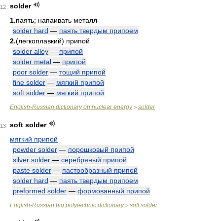
solder
12
1.
паять; напаивать металл
solder hard
—
паять твердым припоем
2.
(легкоплавкий) припой
solder alloy
—
припой
solder metal
—
припой
poor solder
—
тощий припой
fine solder
—
мягкий припой
soft solder
—
мягкий припой
English-Russian dictionary on nuclear energy
solder
>
soft solder
13
мягкий припой
powder solder
—
порошковый припой
silver solder
—
серебряный припой
paste solder
—
пастообразный припой
solder hard
—
паять твердым припоем
preformed solder
—
формованный припой
English-Russian big polytechnic dictionary
soft solder
>