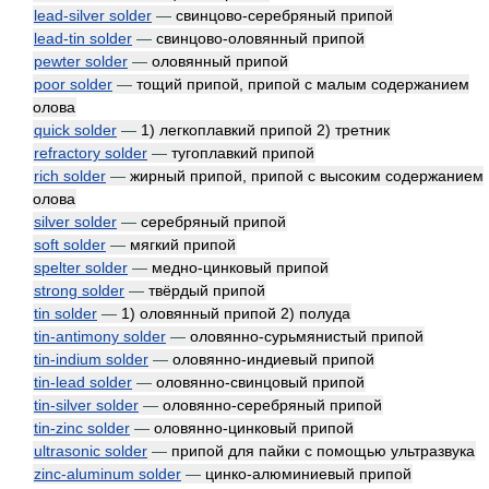
lead-silver solder
—
свинцово-серебряный припой
lead-tin solder
—
свинцово-оловянный припой
pewter solder
—
оловянный припой
poor solder
—
тощий припой, припой с малым содержанием
олова
quick solder
—
1) легкоплавкий припой 2) третник
refractory solder
—
тугоплавкий припой
rich solder
—
жирный припой, припой с высоким содержанием
олова
silver solder
—
серебряный припой
soft solder
—
мягкий припой
spelter solder
—
медно-цинковый припой
strong solder
—
твёрдый припой
tin solder
—
1) оловянный припой 2) полуда
tin-antimony solder
—
оловянно-сурьмянистый припой
tin-indium solder
—
оловянно-индиевый припой
tin-lead solder
—
оловянно-свинцовый припой
tin-silver solder
—
оловянно-серебряный припой
tin-zinc solder
—
оловянно-цинковый припой
ultrasonic solder
—
припой для пайки с помощью ультразвука
zinc-aluminum solder
—
цинко-алюминиевый припой