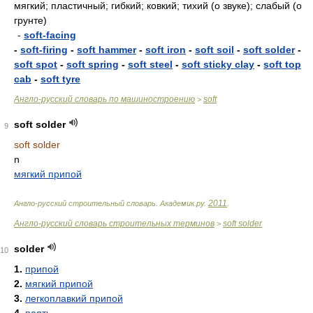
мягкий; пластичный; гибкий; ковкий; тихий (о звуке); слабый (о
грунте)
-
soft-facing
-
soft-firing
-
soft hammer
-
soft iron
-
soft soil
-
soft solder
-
soft spot
-
soft spring
-
soft steel
-
soft sticky clay
-
soft top
cab
-
soft tyre
Англо-русский словарь по машиностроению
soft
>
soft solder
9
soft solder
n
мягкий припой
2011
Англо-русский строительный словарь
.
Академик.ру
.
.
Англо-русский словарь строительных терминов
soft solder
>
solder
10
1.
припой
2.
мягкий припой
3.
легкоплавкий припой