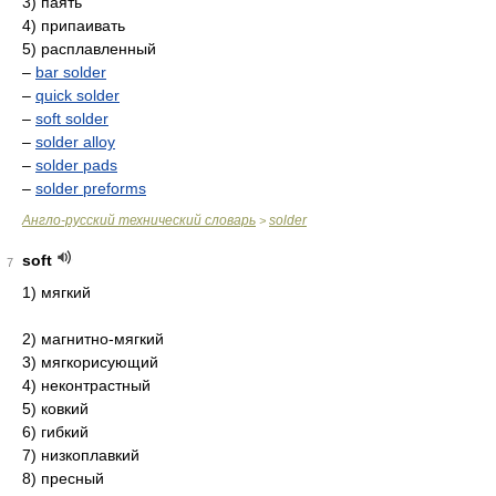
3) паять
4) припаивать
5) расплавленный
–
bar solder
–
quick solder
–
soft solder
–
solder alloy
–
solder pads
–
solder preforms
Англо-русский технический словарь
solder
>
soft
7
1) мягкий
2) магнитно-мягкий
3) мягкорисующий
4) неконтрастный
5) ковкий
6) гибкий
7) низкоплавкий
8) пресный