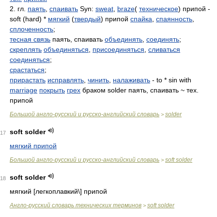
2. гл.
паять
,
спаивать
Syn:
sweat
,
braze
(
техническое
) припой -
soft (hard) *
мягкий
(
твердый
) припой
спайка
,
спаянность
,
сплоченность
;
тесная связь
паять, спаивать
объединять
,
соединять
;
скреплять
объединяться
,
присоединяться
,
сливаться
соединяться
;
срастаться
;
прирастать
исправлять
,
чинить
,
налаживать
- to * sin with
marriage
покрыть
грех
браком solder паять, спаивать ~ тех.
припой
Большой англо-русский и русско-английский словарь
solder
>
soft solder
17
мягкий припой
Большой англо-русский и русско-английский словарь
soft solder
>
soft solder
18
мягкий [легкоплавкий\] припой
Англо-русский словарь технических терминов
soft solder
>