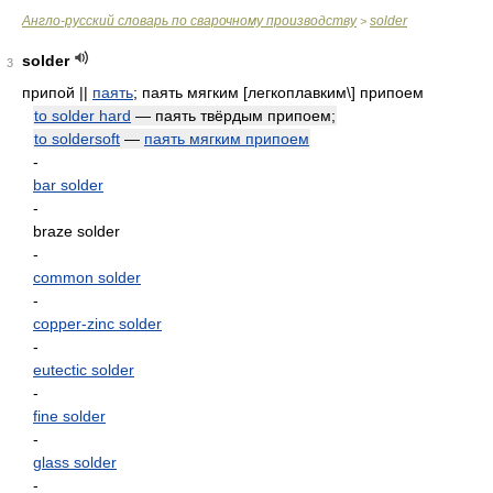
Англо-русский словарь по сварочному производству
solder
>
solder
3
припой ||
паять
; паять мягким [легкоплавким\] припоем
to solder hard
— паять твёрдым припоем;
to soldersoft
—
паять мягким припоем
-
bar solder
-
braze solder
-
common solder
-
copper-zinc solder
-
eutectic solder
-
fine solder
-
glass solder
-