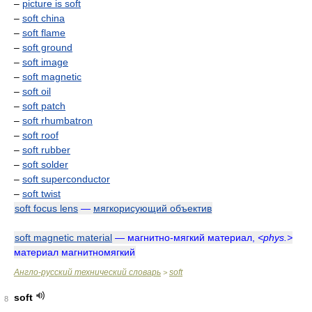
–
picture is soft
–
soft china
–
soft flame
–
soft ground
–
soft image
–
soft magnetic
–
soft oil
–
soft patch
–
soft rhumbatron
–
soft roof
–
soft rubber
–
soft solder
–
soft superconductor
–
soft twist
soft focus lens
—
мягкорисующий объектив
soft magnetic material
— магнитно-мягкий материал,
<phys.>
материал магнитномягкий
Англо-русский технический словарь
soft
>
soft
8