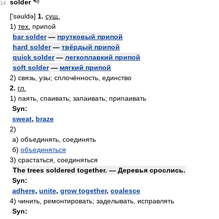
solder
14
['səuldə]
1.
сущ.
1)
тех.
припой
bar solder
—
прутковый припой
hard solder
—
твёрдый припой
quick solder
—
легкоплавкий припой
soft solder
—
мягкий припой
2)
связь, узы; сплочённость, единство
2.
гл.
1)
паять, спаивать; запаивать; припаивать
Syn:
sweat
,
braze
2)
а)
объединять, соединять
б)
объединяться
3)
срастаться, соединяться
The trees soldered together. — Деревья срослись.
Syn:
adhere
,
unite
,
grow together
,
coalesce
4)
чинить, ремонтировать; заделывать, исправлять
Syn: