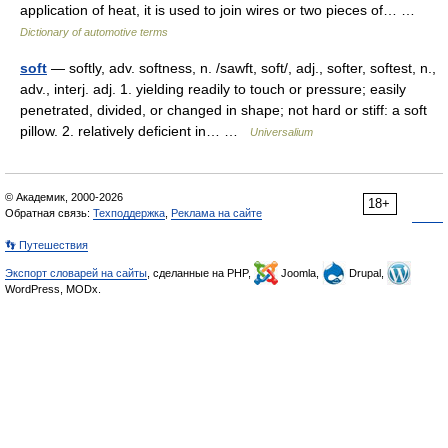
application of heat, it is used to join wires or two pieces of… …
Dictionary of automotive terms
soft
— softly, adv. softness, n. /sawft, soft/, adj., softer, softest, n.,
adv., interj. adj. 1. yielding readily to touch or pressure; easily
penetrated, divided, or changed in shape; not hard or stiff: a soft
pillow. 2. relatively deficient in… …
Universalium
© Академик, 2000-2026
18+
Обратная связь:
Техподдержка
,
Реклама на сайте
👣 Путешествия
Экспорт словарей на сайты
, сделанные на PHP,
Joomla,
Drupal,
WordPress, MODx.