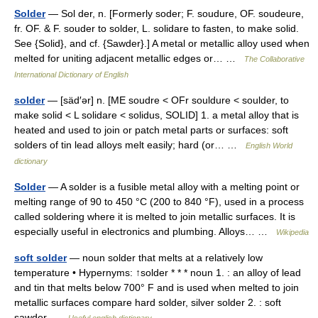
Solder
— Sol der, n. [Formerly soder; F. soudure, OF. soudeure,
fr. OF. & F. souder to solder, L. solidare to fasten, to make solid.
See {Solid}, and cf. {Sawder}.] A metal or metallic alloy used when
melted for uniting adjacent metallic edges or… …
The Collaborative
International Dictionary of English
solder
— [säd′ər] n. [ME soudre < OFr souldure < soulder, to
make solid < L solidare < solidus, SOLID] 1. a metal alloy that is
heated and used to join or patch metal parts or surfaces: soft
solders of tin lead alloys melt easily; hard (or… …
English World
dictionary
Solder
— A solder is a fusible metal alloy with a melting point or
melting range of 90 to 450 °C (200 to 840 °F), used in a process
called soldering where it is melted to join metallic surfaces. It is
especially useful in electronics and plumbing. Alloys… …
Wikipedia
soft solder
— noun solder that melts at a relatively low
temperature • Hypernyms: ↑solder * * * noun 1. : an alloy of lead
and tin that melts below 700° F and is used when melted to join
metallic surfaces compare hard solder, silver solder 2. : soft
sawder …