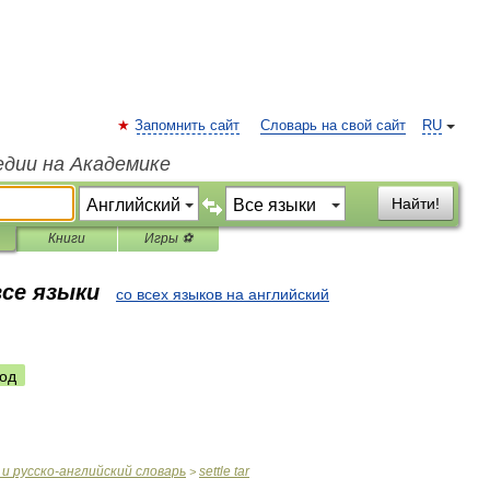
Запомнить сайт
Словарь на свой сайт
RU
едии на Академике
Найти!
Книги
Игры ⚽
все языки
со всех языков на английский
од
и
русско
-
английский
словарь
settle
tar
>