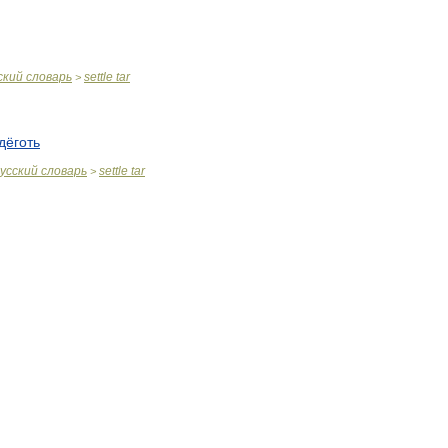
ский
словарь
settle
tar
>
дёготь
усский
словарь
settle
tar
>