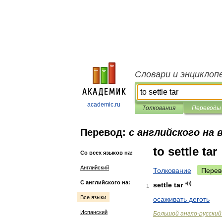
Словари и энциклоп
academic.ru
Толкования
Переводы
Перевод:
с английского на 
to settle tar
Со всех языков на:
Английский
Толкование
Перев
С английского на:
settle
tar
1
Все языки
осаживать
деготь
Испанский
Большой
англо
-
русский