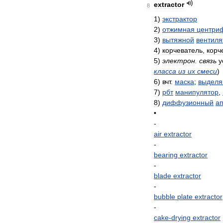
extractor
8
1
)
экстрактор
2
)
отжимная
центри
3
)
вытяжной
вентиля
4
)
корчеватель
,
корч
5
)
электрон
.
связь
у
класса
из
их
смеси
)
6
)
вчт
.
маска
;
выдел
7
)
рбт
манипулятор
,
8
)
диффузионный
ап
•
-
air
extractor
-
bearing
extractor
-
blade
extractor
-
bubble
plate
extractor
-
cake
-
drying
extractor