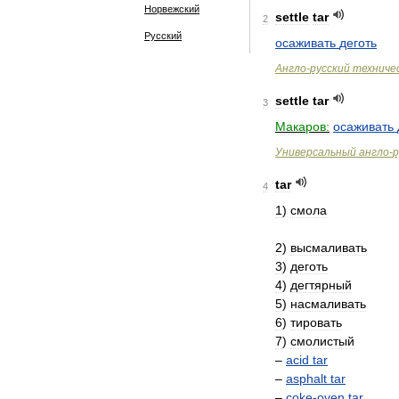
Норвежский
settle
tar
2
Русский
осаживать
деготь
Англо
-
русский
техниче
settle
tar
3
Макаров:
осаживать
Универсальный
англо
-
р
tar
4
1
)
смола
2
)
высмаливать
3
)
деготь
4
)
дегтярный
5
)
насмаливать
6
)
тировать
7
)
смолистый
–
acid
tar
–
asphalt
tar
–
coke
-
oven
tar