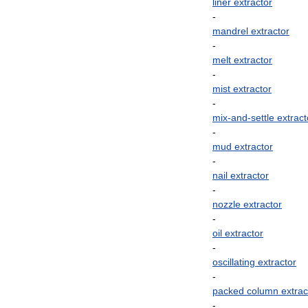
liner
extractor
-
mandrel
extractor
-
melt
extractor
-
mist
extractor
-
mix
-
and
-
settle
extract
-
mud
extractor
-
nail
extractor
-
nozzle
extractor
-
oil
extractor
-
oscillating
extractor
-
packed
column
extrac
-