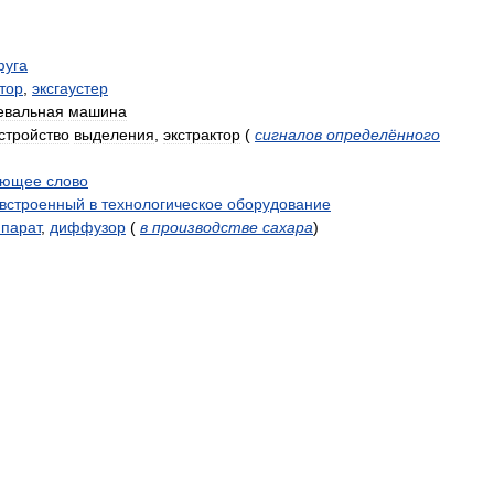
фуга
тор
,
эксгаустер
евальная
машина
стройство
выделения
,
экстрактор
(
сигналов
определённого
яющее
слово
встроенный
в
технологическое
оборудование
парат
,
диффузор
(
в
производстве
сахара
)