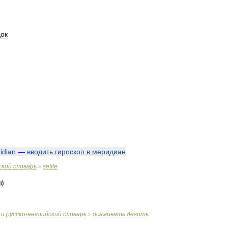
ок
idian
—
вводить
гироскоп
в
меридиан
ский
словарь
settle
>
и
русско
-
английский
словарь
осаживать
деготь
>