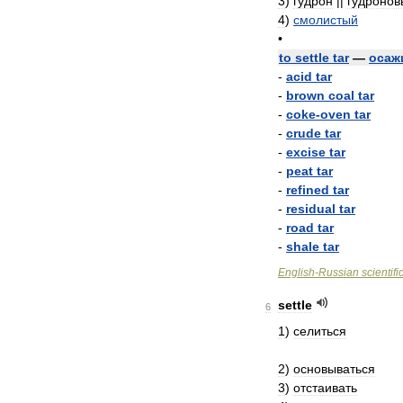
3
)
гудрон
||
гудронов
4
)
смолистый
•
to
settle
tar
—
осаж
-
acid
tar
-
brown
coal
tar
-
coke
-
oven
tar
-
crude
tar
-
excise
tar
-
peat
tar
-
refined
tar
-
residual
tar
-
road
tar
-
shale
tar
English
-
Russian
scientifi
settle
6
1
)
селиться
2
)
основываться
3
)
отстаивать