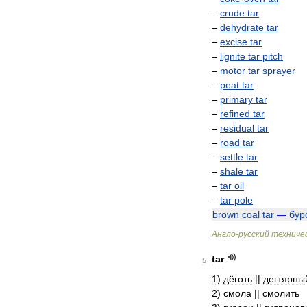
–
crude
tar
–
dehydrate
tar
–
excise
tar
–
lignite
tar
pitch
–
motor
tar
sprayer
–
peat
tar
–
primary
tar
–
refined
tar
–
residual
tar
–
road
tar
–
settle
tar
–
shale
tar
–
tar
oil
–
tar
pole
brown
coal
tar
—
бур
Англо
-
русский
техниче
tar
5
1
)
дёготь
||
дегтярны
2
)
смола
||
смолить