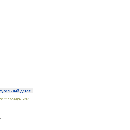
оугольный
деготь
ский
словарь
tar
>
й