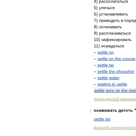
4
)
располагаться
5
)
улечься
6
)
устанавливать
7
)
приводить
в
поряд
8
)
оплачивать
9
)
расплачиваться
10
)
зафиксировать
11
)
осаждаться
–
settle
on
–
settle
on
the
course
–
settle
tar
–
settle
the
phosphor
–
settle
water
–
waiting
to
settle
settle
gyro
on
the
mer
Англо
-
русский
техниче
осаживать
деготь
7
settle
tar
Большой
англо
-
русский