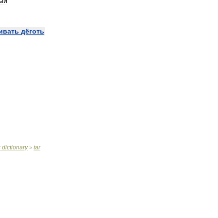
ый
ивать
дёготь
c
dictionary
tar
>