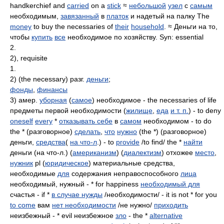
handkerchief and
carried
on a
stick
≈
небольшой
узел
с
самым
необходимым,
завязанный
в
платок
и надетый на палку The
money
to buy the necessaries of
their
household
. ≈ Деньги на то,
чтобы
купить
все
необходимое по хозяйству. Syn: essential
2.
2), requisite
1.
2) (the necessary) разг.
деньги
;
фонды
,
финансы
3) амер.
уборная
(
самое
) необходимое - the necessaries of life
предметы первой необходимости (
жилище
,
еда
и т. п.
) - to deny
oneself
every
*
отказывать себе
в
самом
необходимом - to do
the * (разговорное)
сделать
,
что
нужно
(the *) (разговорное)
деньги,
средства
(
на что-л
.) - to
provide
/to find/ the *
найти
деньги (на что-л.) (
американизм
) (
диалектизм
) отхожее
место
,
нужник
pl (
юридическое
) материальные средства,
необходимые
для
содержания неправоспособного
лица
необходимый, нужный - * for happiness
необходимый для
счастья - if *
в случае нужды
/необходимости/ - it is not * for you
to come
вам
нет необходимости
/не нужно/
приходить
неизбежный - * evil неизбежное
зло
- the *
alternative