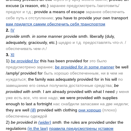
excuse
(a reason, etc.)
заранее предусмотреть /заготовить/
предлог и т.д.;
provide a means of escape
заранее обеспечить
себе путь к отступлению;
you have to provide your own transport
вам придется самим обеспечить себя транспортом
2.
IV
provide smth. in some manner
provide smth. liberally
(duly,
adequately, graciously, etc.)
щедро и т.д. предоставлять что-л. /
обеспечивать чем-л./
3.
XI
1)
be provided for
this has been provided for
это было
предусмотрено заранее;
be provided for in some manner
be well
/amply/ provided for
быть хорошо обеспеченным, ни в чем не
нуждаться;
the family was adequately provided for in his will
по
завещанию его семья получила достаточные средства;
be
provided with smth.
I am already provided with what I need
у меня
уже есть все, что мне надо;
we were provided with supplies
enough to last a fortnight
нас снабдили запасами на две недели;
they are well
(ill)
provided with clothing
они хорошо
(плохо)
обеспечены одеждой
2)
be provided in
(wider)
smth.
the rules are provided under the
regulations
(in the law)
правила предусмотрены уставом