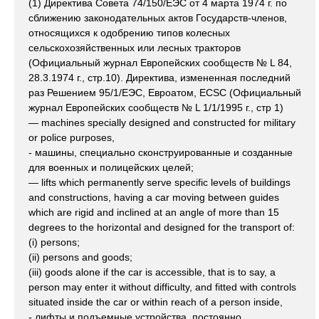
(1) Директива Совета 74/150/ЕЭС от 4 марта 1974 г. по
сближению законодательных актов Государств-членов,
относящихся к одобрению типов колесных
сельскохозяйственных или лесных тракторов
(Официальный журнал Европейских сообществ № L 84,
28.3.1974 г., стр.10). Директива, измененная последний
раз Решением 95/1/ЕЭС, Евроатом, ECSC (Официальный
журнал Европейских сообществ № L 1/1/1995 г., стр 1)
— machines specially designed and constructed for military
or police purposes,
- машины, специально сконструированные и созданные
для военных и полицейских целей;
— lifts which permanently serve specific levels of buildings
and constructions, having a car moving between guides
which are rigid and inclined at an angle of more than 15
degrees to the horizontal and designed for the transport of:
(i) persons;
(ii) persons and goods;
(iii) goods alone if the car is accessible, that is to say, a
person may enter it without difficulty, and fitted with controls
situated inside the car or within reach of a person inside,
- лифты и подъемные устройства, постоянно