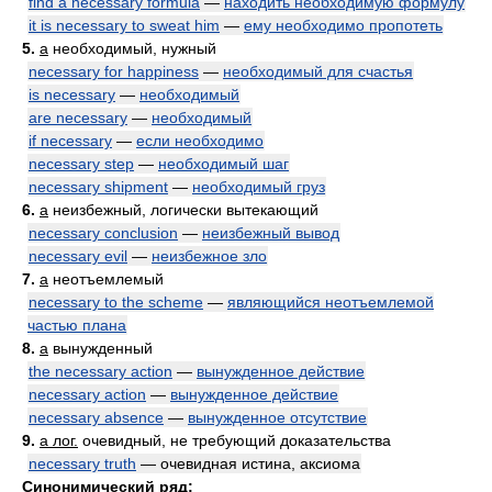
find a necessary formula
—
находить необходимую формулу
it is necessary to sweat him
—
ему необходимо пропотеть
5.
a
необходимый, нужный
necessary for happiness
—
необходимый для счастья
is necessary
—
необходимый
are necessary
—
необходимый
if necessary
—
если необходимо
necessary step
—
необходимый шаг
necessary shipment
—
необходимый груз
6.
a
неизбежный, логически вытекающий
necessary conclusion
—
неизбежный вывод
necessary evil
—
неизбежное зло
7.
a
неотъемлемый
necessary to the scheme
—
являющийся неотъемлемой
частью плана
8.
a
вынужденный
the necessary action
—
вынужденное действие
necessary action
—
вынужденное действие
necessary absence
—
вынужденное отсутствие
9.
a лог.
очевидный, не требующий доказательства
necessary truth
— очевидная истина, аксиома
Синонимический ряд: