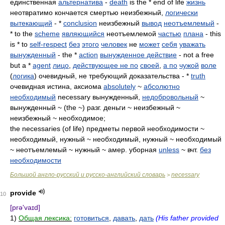
единственная
альтернатива
-
death
is the * end of life
жизнь
неотвратимо кончается смертью неизбежный,
логически
вытекающий
- *
conclusion
неизбежный
вывод
неотъемлемый
-
* to the
scheme
являющийся
неотъемлемой
частью
плана
- this
is * to
self-respect
без
этого
человек
не
может
себя
уважать
вынужденный
- the *
action
вынужденное действие
- not a free
but a *
agent
лицо
,
действующее не по
своей
,
а по
чужой
воле
(
логика
) очевидный, не требующий доказательства - *
truth
очевидная истина, аксиома
absolutely
~
абсолютно
необходимый
necessary вынужденный,
недобровольный
~
вынужденный ~ (the ~) разг. деньги ~ неизбежный ~
неизбежный ~ необходимое;
the necessaries (of life) предметы первой необходимости ~
необходимый, нужный ~ необходимый, нужный ~ необходимый
~ неотъемлемый ~ нужный ~ амер. уборная
unless
~ вчт.
без
необходимости
Большой англо-русский и русско-английский словарь
necessary
>
provide
10
[prə'vaɪd]
1)
Общая лексика:
готовиться
,
давать
,
дать
(His father provided