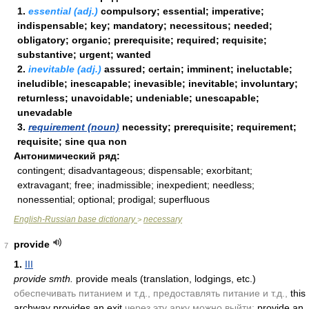
1.
essential (adj.)
compulsory; essential; imperative;
indispensable; key; mandatory; necessitous; needed;
obligatory; organic; prerequisite; required; requisite;
substantive; urgent; wanted
2.
inevitable (adj.)
assured; certain; imminent; ineluctable;
ineludible; inescapable; inevasible; inevitable; involuntary;
returnless; unavoidable; undeniable; unescapable;
unevadable
3.
requirement (noun)
necessity; prerequisite; requirement;
requisite; sine qua non
Антонимический ряд:
contingent; disadvantageous; dispensable; exorbitant;
extravagant; free; inadmissible; inexpedient; needless;
nonessential; optional; prodigal; superfluous
English-Russian base dictionary
necessary
>
provide
7
1.
III
provide smth.
provide meals
(translation, lodgings, etc.)
обеспечивать питанием и т.д., предоставлять питание и т.д.,
this
archway provides an exit
через эту арку можно выйти;
provide an