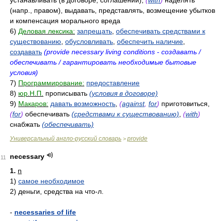
устанавливать (в договоре, соглашении),
(
with
)
наделять
(напр., правом), выдавать, представлять, возмещение убытков
и компенсация морального вреда
6)
Деловая лексика:
запрещать
,
обеспечивать средствами к
существованию
,
обусловливать
,
обеспечить наличие
,
создавать
(provide necessary living conditions - создавать /
обеспечивать / гарантировать необходимые бытовые
условия)
7)
Программирование:
предоставление
8)
юр.Н.П.
прописывать
(условия в договоре)
9)
Макаров:
давать возможность
,
(
against
,
for
)
приготовиться,
(
for
)
обеспечивать
(средствами к существованию)
,
(
with
)
снабжать
(обеспечивать)
Универсальный англо-русский словарь
provide
>
necessary
11
1.
n
1)
самое необходимое
2)
деньги, средства на что-л.
-
necessaries of life