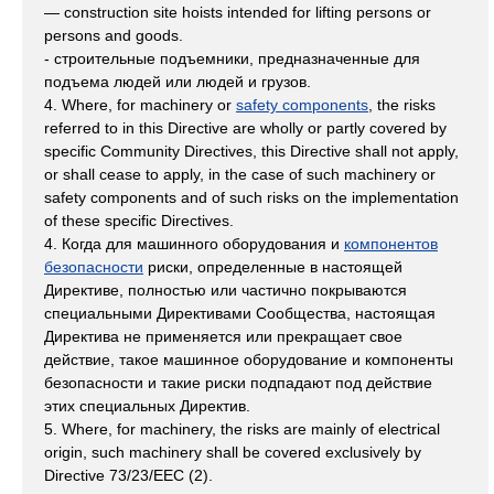
— construction site hoists intended for lifting persons or
persons and goods.
- строительные подъемники, предназначенные для
подъема людей или людей и грузов.
4. Where, for machinery or
safety components
, the risks
referred to in this Directive are wholly or partly covered by
specific Community Directives, this Directive shall not apply,
or shall cease to apply, in the case of such machinery or
safety components and of such risks on the implementation
of these specific Directives.
4. Когда для машинного оборудования и
компонентов
безопасности
риски, определенные в настоящей
Директиве, полностью или частично покрываются
специальными Директивами Сообщества, настоящая
Директива не применяется или прекращает свое
действие, такое машинное оборудование и компоненты
безопасности и такие риски подпадают под действие
этих специальных Директив.
5. Where, for machinery, the risks are mainly of electrical
origin, such machinery shall be covered exclusively by
Directive 73/23/EEC (2).