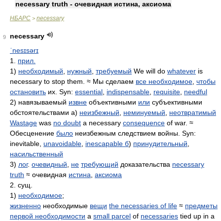
necessary truth - очевидная истина, аксиома
НБАРС
necessary
>
necessary
9
ˈnesɪsərɪ
1.
прил.
1)
необходимый
,
нужный
,
требуемый
We will do
whatever
is
necessary to stop them. ≈ Мы сделаем
все необходимое
,
чтобы
остановить
их. Syn:
essential
,
indispensable
,
requisite
,
needful
2) навязываемый
извне
объективными
или
субъективными
обстоятельствами а)
неизбежный
,
неминуемый
,
неотвратимый
Wastage
was
no doubt
a necessary
consequence
of war. ≈
Обесценение
было
неизбежным следствием войны. Syn:
inevitable,
unavoidable
,
inescapable б
)
принудительный
,
насильственный
3)
лог
.
очевидный
,
не
требующий
доказательства
necessary
truth
≈ очевидная
истина
,
аксиома
2. сущ.
1)
необходимое
;
жизненно
необходимые
вещи
the necessaries of life
≈
предметы
первой необходимости
a
small parcel
of
necessaries
tied up in a