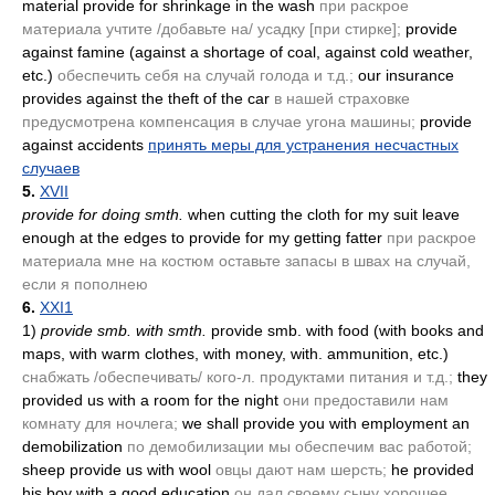
material provide for shrinkage in the wash
при раскрое
материала учтите /добавьте на/ усадку [при стирке];
provide
against famine
(against a shortage of coal, against cold weather,
etc.)
обеспечить себя на случай голода и т.д.;
our insurance
provides against the theft of the car
в нашей страховке
предусмотрена компенсация в случае угона машины;
provide
against accidents
принять меры для устранения несчастных
случаев
5.
XVII
provide for doing smth.
when cutting the cloth for my suit leave
enough at the edges to provide for my getting fatter
при раскрое
материала мне на костюм оставьте запасы в швах на случай,
если я пополнею
6.
XXI1
1)
provide smb. with smth.
provide smb. with food
(with books and
maps, with warm clothes, with money, with. ammunition, etc.)
снабжать /обеспечивать/ кого-л. продуктами питания и т.д.;
they
provided us with a room for the night
они предоставили нам
комнату для ночлега;
we shall provide you with employment an
demobilization
по демобилизации мы обеспечим вас работой;
sheep provide us with wool
овцы дают нам шерсть;
he provided
his boy with a good education
он дал своему сыну хорошее