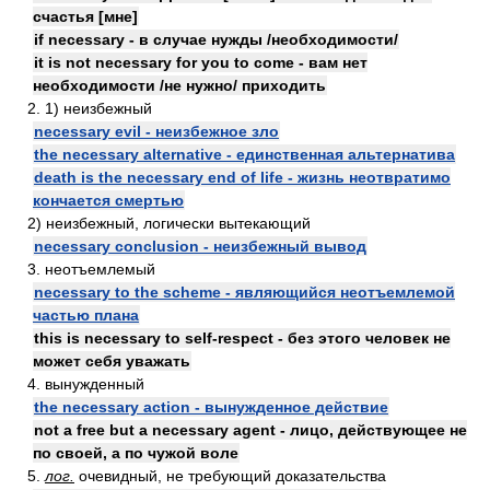
счастья [мне]
if necessary - в случае нужды /необходимости/
it is not necessary for you to come - вам нет
необходимости /не нужно/ приходить
2. 1) неизбежный
necessary evil - неизбежное зло
the necessary alternative - единственная альтернатива
death is the necessary end of life - жизнь неотвратимо
кончается смертью
2) неизбежный, логически вытекающий
necessary conclusion - неизбежный вывод
3. неотъемлемый
necessary to the scheme - являющийся неотъемлемой
частью плана
this is necessary to self-respect - без этого человек не
может себя уважать
4. вынужденный
the necessary action - вынужденное действие
not a free but a necessary agent - лицо, действующее не
по своей, а по чужой воле
5.
лог.
очевидный, не требующий доказательства