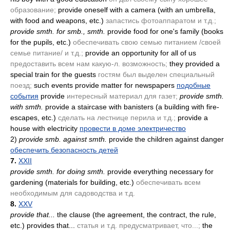
образование;
provide oneself with a camera
(with an umbrella,
with food and weapons, etc.)
запастись фотоаппаратом и т.д.;
provide smth. for smb., smth.
provide food for one's family
(books
for the pupils, etc.)
обеспечивать свою семью питанием /своей
семье питание/ и т.д.;
provide an opportunity for all of us
предоставить всем нам какую-л. возможность;
they provided a
special train for the guests
гостям был выделен специальный
поезд;
such events provide matter for newspapers
подобные
события
provide
интересный материал для газет;
provide smth.
with smth.
provide a staircase with banisters
(a building with fire-
escapes, etc.)
сделать на лестнице перила и т.д.;
provide a
house with electricity
провести в доме электричество
2)
provide smb. against smth.
provide the children against danger
обеспечить безопасность детей
7.
XXII
provide smth. for doing smth.
provide everything necessary for
gardening
(materials for building, etc.)
обеспечивать всем
необходимым для садоводства и т.д.
8.
XXV
provide that...
the clause
(the agreement, the contract, the rule,
etc.)
provides that...
статья и т.д. предусматривает, что...;
the