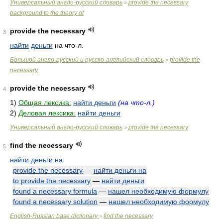
Универсальный англо-русский словарь
provide the necessary
>
background to the theory of
provide the necessary
3
найти
деньги
на что-л.
Большой англо-русский и русско-английский словарь
provide the
>
necessary
provide the necessary
4
1)
Общая лексика:
найти деньги
(на что-л.)
2)
Деловая лексика:
найти деньги
Универсальный англо-русский словарь
provide the necessary
>
find the necessary
5
найти деньги на
provide the necessary
—
найти деньги на
to provide the necessary
—
найти деньги
found a necessary formula
—
нашел необходимую формулу
found a necessary solution
—
нашел необходимую формулу
English-Russian base dictionary
find the necessary
>