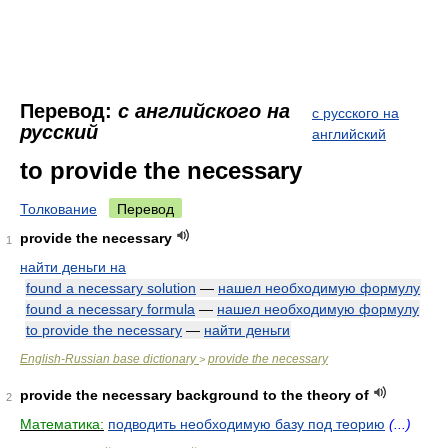
Перевод:
с английского на
с русского на
русский
английский
to provide the necessary
Толкование
Перевод
provide the necessary
1
найти деньги на
found a necessary solution
—
нашел необходимую формулу
found a necessary formula
—
нашел необходимую формулу
to provide the necessary
—
найти деньги
English-Russian base dictionary
provide the necessary
>
provide the necessary background to the theory of
2
Математика:
подводить необходимую базу под теорию
(...)