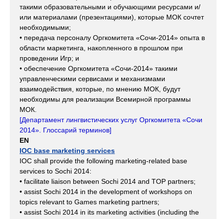
такими образовательными и обучающими ресурсами и/
или материалами (презентациями), которые МОК сочтет
необходимыми;
• передача персоналу Оргкомитета «Сочи-2014» опыта в
области маркетинга, накопленного в прошлом при
проведении Игр; и
• обеспечение Оргкомитета «Сочи-2014» такими
управленческими сервисами и механизмами
взаимодействия, которые, по мнению МОК, будут
необходимы для реализации Всемирной программы
МОК.
[
Департамент лингвистических услуг Оргкомитета «Сочи
2014». Глоссарий терминов
]
EN
IOC base marketing services
IOC shall provide the following marketing-related base
services to Sochi 2014:
• facilitate liaison between Sochi 2014 and TOP partners;
• assist Sochi 2014 in the development of workshops on
topics relevant to Games marketing partners;
• assist Sochi 2014 in its marketing activities (including the