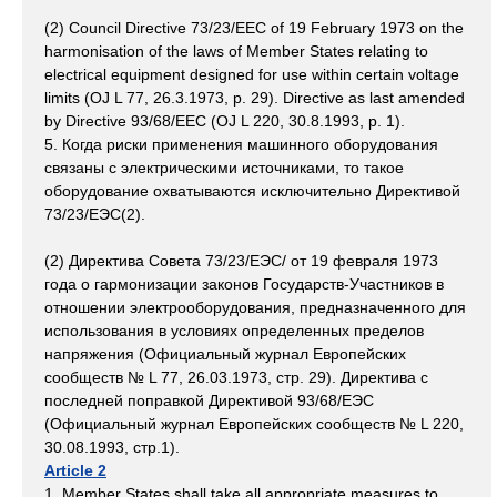
(2) Council Directive 73/23/EEC of 19 February 1973 on the
harmonisation of the laws of Member States relating to
electrical equipment designed for use within certain voltage
limits (OJ L 77, 26.3.1973, p. 29). Directive as last amended
by Directive 93/68/EEC (OJ L 220, 30.8.1993, p. 1).
5. Когда риски применения машинного оборудования
связаны с электрическими источниками, то такое
оборудование охватываются исключительно Директивой
73/23/ЕЭС(2).
(2) Директива Совета 73/23/ЕЭС/ от 19 февраля 1973
года о гармонизации законов Государств-Участников в
отношении электрооборудования, предназначенного для
использования в условиях определенных пределов
напряжения (Официальный журнал Европейских
сообществ № L 77, 26.03.1973, стр. 29). Директива с
последней поправкой Директивой 93/68/ЕЭС
(Официальный журнал Европейских сообществ № L 220,
30.08.1993, стр.1).
Article 2
1. Member States shall take all appropriate measures to