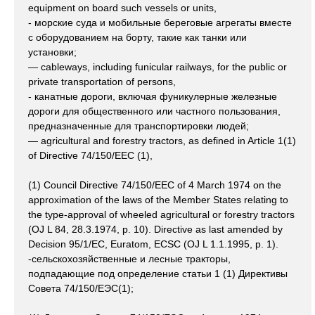
equipment on board such vessels or units,
- морские суда и мобильные береговые агрегаты вместе
с оборудованием на борту, такие как танки или
установки;
— cableways, including funicular railways, for the public or
private transportation of persons,
- канатные дороги, включая фуникулерные железные
дороги для общественного или частного пользования,
предназначенные для транспортировки людей;
— agricultural and forestry tractors, as defined in Article 1(1)
of Directive 74/150/EEC (1),
(1) Council Directive 74/150/EEC of 4 March 1974 on the
approximation of the laws of the Member States relating to
the type-approval of wheeled agricultural or forestry tractors
(OJ L 84, 28.3.1974, p. 10). Directive as last amended by
Decision 95/1/EC, Euratom, ECSC (OJ L 1.1.1995, p. 1).
-сельскохозяйственные и лесные тракторы,
подпадающие под определение статьи 1 (1) Директивы
Совета 74/150/ЕЭС(1);