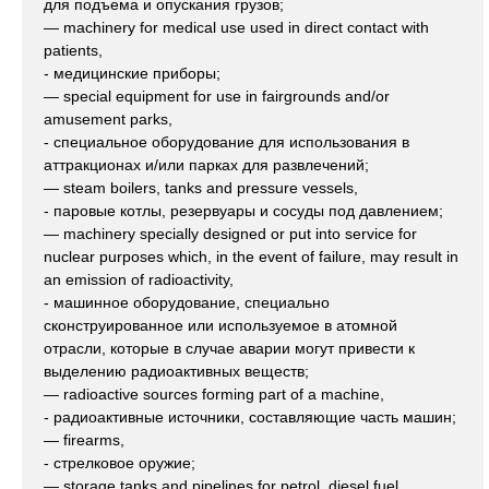
для подъема и опускания грузов;
— machinery for medical use used in direct contact with
patients,
- медицинские приборы;
— special equipment for use in fairgrounds and/or
amusement parks,
- специальное оборудование для использования в
аттракционах и/или парках для развлечений;
— steam boilers, tanks and pressure vessels,
- паровые котлы, резервуары и сосуды под давлением;
— machinery specially designed or put into service for
nuclear purposes which, in the event of failure, may result in
an emission of radioactivity,
- машинное оборудование, специально
сконструированное или используемое в атомной
отрасли, которые в случае аварии могут привести к
выделению радиоактивных веществ;
— radioactive sources forming part of a machine,
- радиоактивные источники, составляющие часть машин;
— firearms,
- стрелковое оружие;
— storage tanks and pipelines for petrol, diesel fuel,