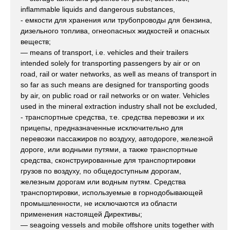
inflammable liquids and dangerous substances,
- емкости для хранения или трубопроводы для бензина,
дизельного топлива, огнеопасных жидкостей и опасных
веществ;
— means of transport, i.e. vehicles and their trailers
intended solely for transporting passengers by air or on
road, rail or water networks, as well as means of transport in
so far as such means are designed for transporting goods
by air, on public road or rail networks or on water. Vehicles
used in the mineral extraction industry shall not be excluded,
- транспортные средства, т.е. средства перевозки и их
прицепы, предназначенные исключительно для
перевозки пассажиров по воздуху, автодороге, железной
дороге, или водными путями, а также транспортные
средства, сконструированные для транспортировки
грузов по воздуху, по общедоступным дорогам,
железным дорогам или водным путям. Средства
транспортировки, используемые в горнодобывающей
промышленности, не исключаются из области
применения настоящей Директивы;
— seagoing vessels and mobile offshore units together with