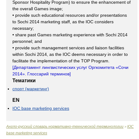
Sponsor Hospitality Program) to ensure the enhancement of
the overall Games image;
• provide such educational resources and/or presentations
to Sochi 2014 marketing staff, as the IOC considers
necessary;
• share past Games marketing experience with Sochi 2014
personnel; and
• provide such management services and liaison facilities
within Sochi 2014, as the IOC deems necessary in order to
facilitate the implementation of the TOP Program.
[
Департамент лингвистических услуг Оргкомитета «Сочи
2014». Глоссарий терминов
]
Тематики
спорт (маркетинг)
EN
IOC base marketing services
Англо-русский словарь нормативно-технической терминологии
IOC
>
base marketing services