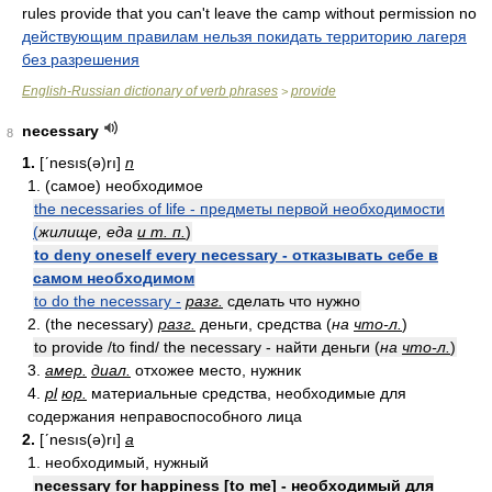
rules provide that you can't leave the camp without permission no
действующим правилам нельзя покидать территорию лагеря
без разрешения
English-Russian dictionary of verb phrases
provide
>
necessary
8
1.
[ʹnesıs(ə)rı]
n
1. (самое) необходимое
the necessaries of life - предметы первой необходимости
(
жилище, еда
и т. п.
)
to deny oneself every necessary - отказывать себе в
самом необходимом
to do the necessary -
разг.
сделать что нужно
2. (the necessary)
разг.
деньги, средства (
на
что-л.
)
to provide /to find/ the necessary - найти деньги (
на
что-л.
)
3.
амер.
диал.
отхожее место, нужник
4.
pl
юр.
материальные средства, необходимые для
содержания неправоспособного лица
2.
[ʹnesıs(ə)rı]
a
1. необходимый, нужный
necessary for happiness [to me] - необходимый для