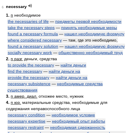
necessary
6
1.
n
необходимое
the necessaries of life
—
предметы первой необходимости
take the necessary steps
—
принять необходимые меры
found a necessary formula
—
нашел необходимую формулу
where considered necessary
— там, где это необходимо,
found a necessary solution
—
нашел необходимую формулу
socially necessary work
—
общественно необходимый труд
2.
n разг.
деньги, средства
to provide the necessary
—
найти деньги
find the necessary
—
найти деньги на
provide the necessary
—
найти деньги на
necessary subsistence
—
необходимые средства
существования
3.
n амер. диал.
отхожее место, нужник
4.
n юр.
материальные средства, необходимые для
содержания неправоспособного лица
necessary condition
—
необходимое условие
necessary expertise
—
необходимый опыт работы
necessary restraint
—
необходимая сдержанность