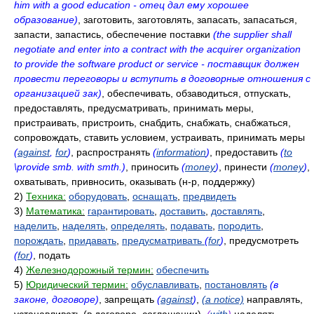
him with a good education - отец дал ему хорошее
образование)
, заготовить, заготовлять, запасать, запасаться,
запасти, запастись, обеспечение поставки
(the supplier shall
negotiate and enter into a contract with the acquirer organization
to provide the software product or service - поставщик должен
провести переговоры и вступить в договорные отношения с
организацией зак)
, обеспечивать, обзаводиться, отпускать,
предоставлять, предусматривать, принимать меры,
пристраивать, пристроить, снабдить, снабжать, снабжаться,
сопровождать, ставить условием, устраивать, принимать меры
(
against
,
for
)
, распространять
(
information
)
, предоставить
(
to
\provide smb. with smth.)
, приносить
(
money
)
, принести
(
money
)
,
охватывать, привносить, оказывать (н-р, поддержку)
2)
Техника:
оборудовать
,
оснащать
,
предвидеть
3)
Математика:
гарантировать
,
доставить
,
доставлять
,
наделить
,
наделять
,
определять
,
подавать
,
породить
,
порождать
,
придавать
,
предусматривать
(
for
)
, предусмотреть
(
for
)
, подать
4)
Железнодорожный термин:
обеспечить
5)
Юридический термин:
обуславливать
,
постановлять
(в
законе, договоре)
, запрещать
(
against
)
,
(a notice)
направлять,