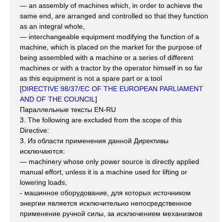
— an assembly of machines which, in order to achieve the
same end, are arranged and controlled so that they function
as an integral whole,
— interchangeable equipment modifying the function of a
machine, which is placed on the market for the purpose of
being assembled with a machine or a series of different
machines or with a tractor by the operator himself in so far
as this equipment is not a spare part or a tool
[
DIRECTIVE 98/37/EC OF THE EUROPEAN PARLIAMENT
AND OF THE COUNCIL
]
Параллельные тексты EN-RU
3. The following are excluded from the scope of this
Directive:
3. Из области применения данной Директивы
исключаются:
— machinery whose only power source is directly applied
manual effort, unless it is a machine used for lifting or
lowering loads,
- машинное оборудование, для которых источником
энергии является исключительно непосредственное
применение ручной силы, за исключением механизмов