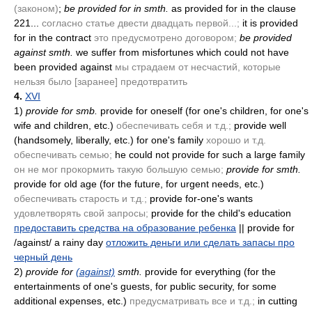
(законом)
;
be provided for in smth.
as provided for in the clause
221...
согласно статье двести двадцать первой...;
it is provided
for in the contract
это предусмотрено договором;
be provided
against smth.
we suffer from misfortunes which could not have
been provided against
мы страдаем от несчастий, которые
нельзя было [заранее] предотвратить
4.
XVI
1)
provide for smb.
provide for oneself
(for one's children, for one's
wife and children, etc.)
обеспечивать себя и т.д.;
provide well
(handsomely, liberally, etc.)
for one's family
хорошо и т.д.
обеспечивать семью;
he could not provide for such a large family
он не мог прокормить такую большую семью;
provide for smth.
provide for old age
(for the future, for urgent needs, etc.)
обеспечивать старость и т.д.;
provide for-one's wants
удовлетворять свой запросы;
provide for the child's education
предоставить средства на образование ребенка
|| provide for
/against/ a rainy day
отложить деньги или сделать запасы про
черный день
2)
provide for
(against)
smth.
provide for everything
(for the
entertainments of one's guests, for public security, for some
additional expenses, etc.)
предусматривать все и т.д.;
in cutting