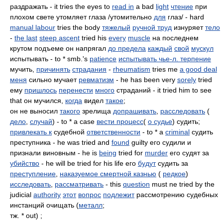
раздражать - it tries the eyes to
read in
a bad
light
чтение
при
плохом свете утомляет глаза /утомительно
для
глаз/ - hard
manual labour
tries the body
тяжелый
ручной труд
изнуряет
тело
-
the last
steep ascent
tried his
every
muscle
на последнем
крутом подъеме он напрягал
до предела
каждый
свой
мускул
испытывать - to * smb.'s
patience
испытывать чье-л. терпение
мучить,
причинять
страдания
-
rheumatism
tries me
a good deal
меня
сильно мучает
ревматизм
- he has been very
sorely
tried
ему
пришлось
перенести
много
страданий - it tried him to see
that он мучился,
когда
видел
такое
;
он не выносил
такого
зрелища
допрашивать
,
расследовать
(
дело
,
случай
) - to * a case
вести процесс
(
о судье
) судить;
привлекать к
судебной
ответственности
- to * a
criminal
судить
преступника - he was tried and
found
guilty его судили и
признали виновным - he is
being
tried for
murder
его судят за
убийство
- he will be tried for his life его
будут
судить за
преступление
,
наказуемое смертной казнью
(
редкое
)
исследовать
,
рассматривать
- this
question
must ne tried by the
judicial
authority
этот
вопрос
подлежит
рассмотрению судебных
инстанций очищать (
металл
;
тж. * out) ;