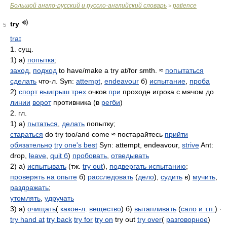
Большой англо-русский и русско-английский словарь
patience
>
try
5
traɪ
1. сущ.
1) а)
попытка
;
заход
,
подход
to have/make a try at/for smth. ≈
попытаться
сделать
что-л. Syn:
attempt
,
endeavour
б)
испытание
,
проба
2)
спорт
выигрыш
трех
очков
при
проходе игрока с мячом до
линии
ворот
противника (в
регби
)
2. гл.
1) а)
пытаться
,
делать
попытку;
стараться
do try too/and come ≈ постарайтесь
прийти
обязательно
try one's best
Syn: attempt, endeavour,
strive
Ant:
drop,
leave
,
quit б
)
пробовать
,
отведывать
2) а)
испытывать
(тж.
try out
),
подвергать испытанию
;
проверять на опыте
б)
расследовать
(
дело
),
судить
в)
мучить
,
раздражать
;
утомлять
,
удручать
3) а)
очищать
(
какое-л
.
вещество
) б)
вытапливать
(
сало
и т.п.
) ∙
try hand at
try back
try for
try on
try out
try over
(
разговорное
)