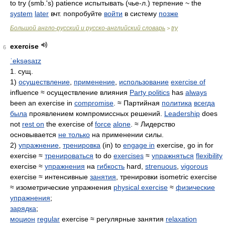
to try (smb.'s) patience испытывать (чье-л.) терпение ~ the
system
later
вчт. попробуйте
войти
в систему
позже
Большой англо-русский и русско-английский словарь
try
>
exercise
6
ˈeksəsaɪz
1. сущ.
1)
осуществление
,
применение
,
использование
exercise of
influence ≈ осуществление влияния
Party politics
has
always
been an exercise in
compromise
. ≈ Партийная
политика
всегда
была
проявлением компромиссных решений.
Leadership
does
not
rest on
the exercise of
force
alone
. ≈ Лидерство
основывается
не только
на применении силы.
2)
упражнение
,
тренировка
(in) to
engage in
exercise, go in for
exercise ≈
тренироваться
to do
exercises
≈
упражняться
flexibility
exercise ≈
упражнения
на
гибкость
hard,
strenuous
,
vigorous
exercise ≈ интенсивные
занятия
, тренировки isometric exercise
≈ изометрические упражнения
physical exercise
≈
физические
упражнения
;
зарядка
;
моцион
regular
exercise ≈ регулярные занятия
relaxation