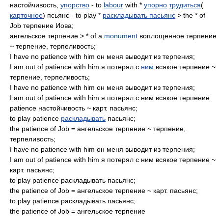
настойчивость,
упорство
- to
labour
with *
упорно
трудиться
(
карточное
) псьянс - to play *
раскладывать пасьянс
> the * of
Job терпение Иова;
ангельское терпение > * of a
monument
воплощенное терпение
~ терпение, терпеливость;
I have no patience with him он меня выводит из терпения;
I am out of patience with him я потерял с
ним
всякое терпение ~
терпение, терпеливость;
I have no patience with him он меня выводит из терпения;
I am out of patience with him я потерял с ним всякое терпение
patience настойчивость ~ карт. пасьянс;
to play patience
раскладывать
пасьянс;
the patience of Job = ангельское терпение ~ терпение,
терпеливость;
I have no patience with him он меня выводит из терпения;
I am out of patience with him я потерял с ним всякое терпение ~
карт. пасьянс;
to play patience раскладывать пасьянс;
the patience of Job = ангельское терпение ~ карт. пасьянс;
to play patience раскладывать пасьянс;
the patience of Job = ангельское терпение