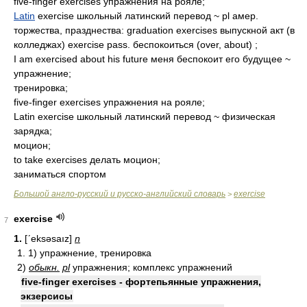
five-finger exercises упражнения на рояле;
Latin
exercise школьный латинский перевод ~ pl амер.
торжества, празднества: graduation exercises выпускной акт (в
колледжах) exercise pass. беспокоиться (over, about) ;
I am exercised about his future меня беспокоит его будущее ~
упражнение;
тренировка;
five-finger exercises упражнения на рояле;
Latin exercise школьный латинский перевод ~ физическая
зарядка;
моцион;
to take exercises делать моцион;
заниматься спортом
Большой англо-русский и русско-английский словарь
exercise
>
exercise
7
1.
[ʹeksəsaız]
n
1. 1) упражнение, тренировка
2)
обыкн.
pl
упражнения; комплекс упражнений
five-finger exercises - фортепьянные упражнения,
экзерсисы