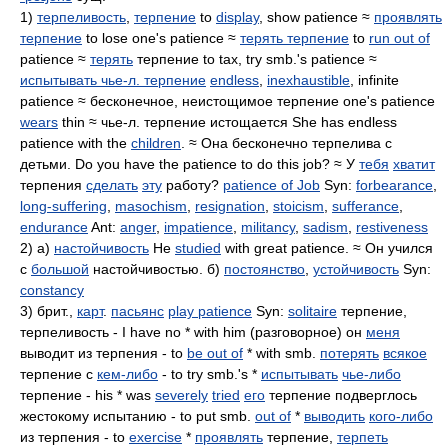
1)
терпеливость
,
терпение
to
display
, show patience ≈
проявлять
терпение
to lose one's patience ≈
терять терпение
to
run out of
patience ≈
терять
терпение to tax, try smb.'s patience ≈
испытывать чье-л. терпение
endless
,
inexhaustible
, infinite
patience ≈ бесконечное, неистощимое терпение one's patience
wears
thin ≈ чье-л. терпение истощается She has endless
patience with the
children
. ≈ Она бесконечно терпелива с
детьми. Do you have the patience to do this job? ≈ У
тебя
хватит
терпения
сделать
эту
работу?
patience of Job
Syn:
forbearance
,
long-suffering
,
masochism
,
resignation
,
stoicism
,
sufferance
,
endurance
Ant:
anger
,
impatience
,
militancy
,
sadism
,
restiveness
2) а)
настойчивость
He
studied
with great patience. ≈ Он учился
с
большой
настойчивостью. б)
постоянство
,
устойчивость
Syn:
constancy
3) брит.,
карт
.
пасьянс
play patience
Syn:
solitaire
терпение,
терпеливость - I have no * with him (разговорное) он
меня
выводит из терпения - to
be out of
* with smb.
потерять
всякое
терпение с
кем-либо
- to try smb.'s *
испытывать
чье-либо
терпение - his * was
severely
tried
его
терпение подверглось
жестокому испытанию - to put smb.
out of
*
выводить
кого-либо
из терпения - to
exercise
*
проявлять
терпение,
терпеть