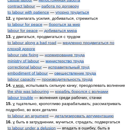
casual labour
—
непостоянная работа
contract labour
—
работа по договору
to labour with patience
—
упорно трудиться
12.
v
прилагать усилия, добиваться, стремиться
to labour for peace
—
бороться за мир
labour for peace
—
добиваться мира
13.
v
двигаться, продвигаться с трудом
to labour along a bad road
—
медленно продвигаться по
плохой дороге
labour rate fixing
—
нормирование труда
ministry of labour
—
министерство труда
correctional labour
—
исправительный труд
embodiment of labour
—
овеществление труда
labour capacity
—
производительность труда
14.
v мор.
испытывать сильную качку; преодолевать волнение
the ship was labouring
—
корабль боролся с волнами
labour trouble
— волнения среди рабочих, стачки
15.
v
тщательно, кропотливо разрабатывать; рассматривать
подробно, во всех деталях
to labour an argument
—
детализировать аргументацию
16.
v
быть в затруднении, мучиться, страдать; подвергаться
to labour under a delusion
— впадать в ошибку, быть в