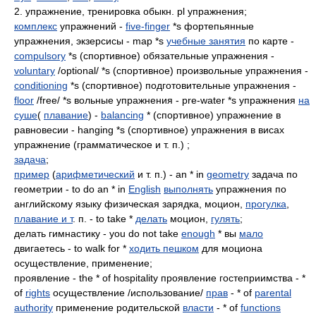
2. упражнение, тренировка обыкн. pl упражнения;
комплекс
упражнений -
five-finger
*s фортепьянные
упражнения, экзерсисы - map *s
учебные занятия
по карте -
compulsory
*s (спортивное) обязательные упражнения -
voluntary
/optional/ *s (спортивное) произвольные упражнения -
conditioning
*s (спортивное) подготовительные упражнения -
floor
/free/ *s вольные упражнения - pre-water *s упражнения
на
суше
(
плавание
) -
balancing
* (спортивное) упражнение в
равновесии - hanging *s (спортивное) упражнения в висах
упражнение (грамматическое и т. п.) ;
задача
;
пример
(
арифметический
и т. п.) - an * in
geometry
задача по
геометрии - to do an * in
English
выполнять
упражнения по
английскому языку физическая зарядка, моцион,
прогулка
,
плавание и т
. п. - to take *
делать
моцион,
гулять
;
делать гимнастику - you do not take
enough
* вы
мало
двигаетесь - to walk for *
ходить пешком
для моциона
осуществление, применение;
проявление - the * of hospitality проявление гостеприимства - *
of
rights
осуществление /использование/
прав
- * of
parental
authority
применение родительской
власти
- * of
functions