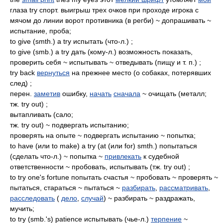
глаза try спорт. выигрыш трех очков при проходе игрока с
мячом до линии ворот противника (в регби) ~ допрашивать ~
испытание, проба;
to give (smth.) a try испытать (что-л.) ;
to give (smb.) a try дать (кому-л.) возможность показать,
проверить себя ~ испытывать ~ отведывать (пищу и т. п.) ;
try back
вернуться
на прежнее место (о собаках, потерявших
след) ;
перен.
заметив
ошибку,
начать
сначала
~ очищать (металл;
тж. try out) ;
вытапливать (сало;
тж. try out) ~ подвергать испытанию;
проверять на опыте ~ подвергать испытанию ~ попытка;
to have (или to make) a try (at (или for) smth.) попытаться
(сделать что-л.) ~ попытка ~
привлекать
к судебной
ответственности ~ пробовать, испытывать (тж. try out) ;
to try one's fortune попытать счастья ~ пробовать ~ проверять ~
пытаться, стараться ~ пытаться ~
разбирать
,
рассматривать
,
расследовать
(
дело
,
случай
) ~ разбирать ~ раздражать,
мучить;
to try (smb.'s) patience испытывать (чье-л.)
терпение
~