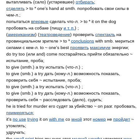
вытапливать (сало) (устаревшее)
отбирать
;
отделять
> to * one's hand at smth. попробовать свои силы в
чем-л.;
попытаться
впервые
сделать что-л. > to * it on the dog
пробовать на собаке (пищу
и т. п.
) ;
(
американизм
) (
театроведение
) проверить
спектакль
на
провинциальном зрителе > to *
conclusions
with smb. мериться
силами с кем-л. to ~ one's best
проявить
максимум
энергии;
do try too (или and) come постарайтесь прийти обязательно ~
испытание, проба;
to give (smth.) a try испытать (что-л.) ;
to give (smb.) a try дать (кому-л.) возможность показать,
проверить себя ~ испытание, проба;
to give (smth.) a try испытать (что-л.) ;
to give (smb.) a try дать (кому-л.) возможность показать,
проверить себя ~ расследовать (дело), судить;
he is tried for murder его судят за убийство ~ on разг. пробовать,
примеряться
;
it's
no use
trying
it on
with me
со
мной
этот
номер
не
пройдет
~
утомлять;
удручать;
the
small print
tries my eyes этот
мелкий шрифт
утомляет
мои