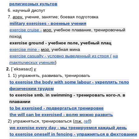
религиозных культов
6. научный диспут
7.
воен.
учение, занятие; боевая подготовка
military exercises - военные учения
exercise cruise -
мор.
учебное плавание, тренировочный
поход
exercise ground - учебное поле, учебный плац
exercise mine -
мор.
учебная мина
exercise casualty - условно выведенный из строя (
на
тактических учениях
)
2.
[ʹeksəsaız]
v
1. 1) упражнять, развивать, тренировать
to exercise the body with some labour - укреплять тело
физическим трудом
to exercise smb. in swimming - тренировать кого-л. в
плавании
to be exercised - подвергаться тренировке
the will can be exercised - волю можно развить
2) упражняться, тренироваться (
тж.
refl
)
we exercise every day - мы тренируемся каждый день
to exercise oneself in fencing - упражняться в фехтовании