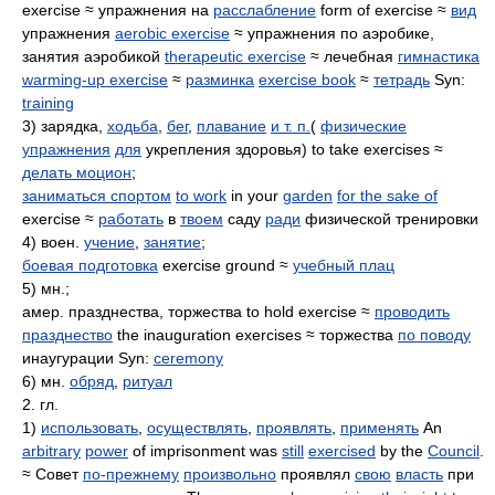
exercise ≈ упражнения на
расслабление
form of exercise ≈
вид
упражнения
aerobic exercise
≈ упражнения по аэробике,
занятия аэробикой
therapeutic exercise
≈ лечебная
гимнастика
warming-up exercise
≈
разминка
exercise book
≈
тетрадь
Syn:
training
3) зарядка,
ходьба
,
бег
,
плавание
и т. п.
(
физические
упражнения
для
укрепления здоровья) to take exercises ≈
делать моцион
;
заниматься спортом
to work
in your
garden
for the sake of
exercise ≈
работать
в
твоем
саду
ради
физической тренировки
4) воен.
учение
,
занятие
;
боевая подготовка
exercise ground ≈
учебный плац
5) мн.;
амер. празднества, торжества to hold exercise ≈
проводить
празднество
the inauguration exercises ≈ торжества
по поводу
инаугурации Syn:
ceremony
6) мн.
обряд
,
ритуал
2. гл.
1)
использовать
,
осуществлять
,
проявлять
,
применять
An
arbitrary
power
of imprisonment was
still
exercised
by the
Council
.
≈ Совет
по-прежнему
произвольно
проявлял
свою
власть
при