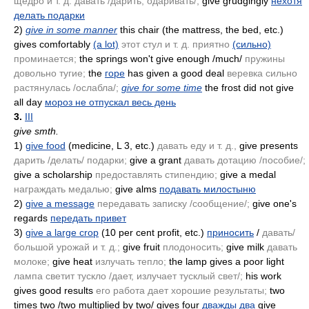
щедро и т. д. давать /дарить, одаривать/;
give grudgingly
нехотя
делать подарки
2)
give in some manner
this chair
(the mattress, the bed, etc.)
gives comfortably
(a lot)
этот стул и т. д. приятно
(сильно)
проминается;
the springs won't give enough /much/
пружины
довольно тугие;
the
горе
has given a good deal
веревка сильно
растянулась /ослабла/;
give for some time
the frost did not give
all day
мороз не отпускал весь день
3.
III
give smth.
1)
give food
(medicine, L 3, etc.)
давать еду и т. д.,
give presents
дарить /делать/ подарки;
give a grant
давать дотацию /пособие/;
give a scholarship
предоставлять стипендию;
give a medal
награждать медалью;
give alms
подавать милостыню
2)
give a message
передавать записку /сообщение/;
give one's
regards
передать привет
3)
give a large crop
(10 per cent profit, etc.)
приносить
/
давать/
большой урожай и т. д.;
give fruit
плодоносить;
give milk
давать
молоке;
give heat
излучать тепло;
the lamp gives a poor light
лампа светит тускло /дает, излучает тусклый свет/;
his work
gives good results
его работа дает хорошие результаты;
two
times two /two multiplied by two/ gives four
дважды два
give