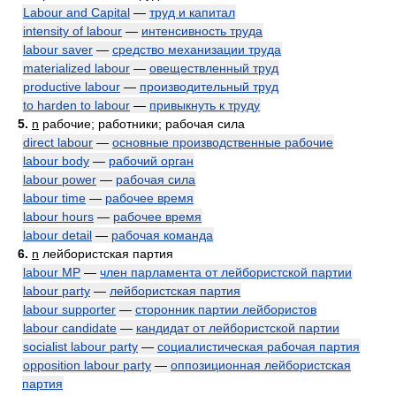
Labour and Capital
—
труд и капитал
intensity of labour
—
интенсивность труда
labour saver
—
средство механизации труда
materialized labour
—
овеществленный труд
productive labour
—
производительный труд
to harden to labour
—
привыкнуть к труду
5.
n
рабочие; работники; рабочая сила
direct labour
—
основные производственные рабочие
labour body
—
рабочий орган
labour power
—
рабочая сила
labour time
—
рабочее время
labour hours
—
рабочее время
labour detail
—
рабочая команда
6.
n
лейбористская партия
labour MP
—
член парламента от лейбористской партии
labour party
—
лейбористская партия
labour supporter
—
сторонник партии лейбористов
labour candidate
—
кандидат от лейбористской партии
socialist labour party
—
социалистическая рабочая партия
opposition labour party
—
оппозиционная лейбористская
партия