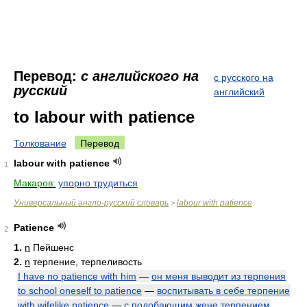
Перевод:
с английского на
с русского на
русский
английский
to labour with patience
Толкование
Перевод
labour with patience
1
Макаров:
упорно трудиться
Универсальный англо-русский словарь
labour with patience
>
Patience
2
1.
n
Пейшенс
2.
n
терпение, терпеливость
I have no patience with him
—
он меня выводит из терпения
to school oneself to patience
—
воспитывать в себе терпение
with wifelike patience
—
с подобающим жене терпением