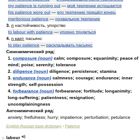
my patience is running out
—
моё терпение истощается
his patience wore out
—
его терпению пришёл конец
meritorious patience
—
похвальное терпение
3.
n
настойчивость, упорство
to labour with patience
—
упорно трудиться
4.
n карт.
пасьянс
to play patience
—
раскладывать пасьянс
Синонимический ряд:
1.
composure (noun)
calm; composure; equanimity; peace of
mind; poise; serenity; tolerance
2.
diligence (noun)
diligence; persistence; stamina
3.
endurance (noun)
calmness; courage; endurance; inner
strength; self-possession
4.
forbearance (noun)
forbearance; fortitude; longanimity;
long-suffering; patientness; resignation;
uncomplainingness
Антонимический ряд:
anxiety; fretfulness; hurry; impatience; perturbation; petulance
English-Russian base dictionary
Patience
>
labour
3