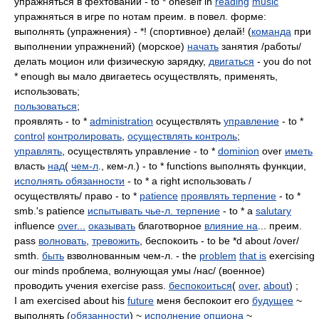
упражняться в фехтовании - to * oneself in
reading
music
упражняться в игре по нотам преим. в повел. форме:
выполнять (упражнения) - *! (спортивное) делай! (
команда
при
выполнении упражнений) (морское)
начать
занятия /работы/
делать моцион или физическую зарядку,
двигаться
- you do not
* enough вы мало двигаетесь осуществлять, применять,
использовать;
пользоваться
;
проявлять - to *
administration
осуществлять
управление
- to *
control
контролировать
,
осуществлять контроль
;
управлять
, осуществлять управление - to *
dominion
over
иметь
власть
над
(
чем-л
., кем-л.) - to * functions выполнять функции,
исполнять обязанности
- to * a right использовать /
осуществлять/ право - to *
patience
проявлять терпение
- to *
smb.'s patience
испытывать чье-л. терпение
- to * a
salutary
influence
over...
оказывать
благотворное
влияние на
... преим.
pass
волновать
,
тревожить
, беспокоить - to be *d about /over/
smth.
быть
взволнованным чем-л. - the
problem
that is
exercising
our minds проблема, волнующая умы /нас/ (военное)
проводить учения exercise pass.
беспокоиться
(
over
,
about
) ;
I am exercised about his
future
меня беспокоит его
будущее
~
выполнять (
обязанности
) ~
исполнение опциона
~