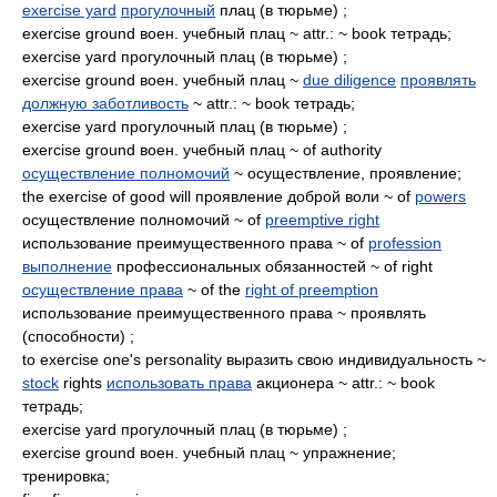
exercise yard
прогулочный
плац (в тюрьме) ;
exercise ground воен. учебный плац ~ attr.: ~ book тетрадь;
exercise yard прогулочный плац (в тюрьме) ;
exercise ground воен. учебный плац ~
due diligence
проявлять
должную заботливость
~ attr.: ~ book тетрадь;
exercise yard прогулочный плац (в тюрьме) ;
exercise ground воен. учебный плац ~ of authority
осуществление полномочий
~ осуществление, проявление;
the exercise of good will проявление доброй воли ~ of
powers
осуществление полномочий ~ of
preemptive right
использование преимущественного права ~ of
profession
выполнение
профессиональных обязанностей ~ of right
осуществление права
~ of the
right of preemption
использование преимущественного права ~ проявлять
(способности) ;
to exercise one's personality выразить свою индивидуальность ~
stock
rights
использовать права
акционера ~ attr.: ~ book
тетрадь;
exercise yard прогулочный плац (в тюрьме) ;
exercise ground воен. учебный плац ~ упражнение;
тренировка;