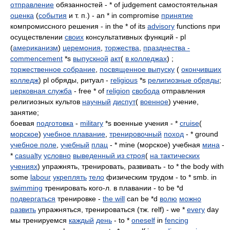
отправление
обязанностей - * of judgement самостоятельная
оценка
(
события
и т. п.) - an * in compromise
принятие
компромиссного решения - in the * of its
advisory
functions при
осуществлении
своих
консультативных функций - pl
(
американизм
)
церемония
,
торжества
,
празднества -
commencement
*s
выпускной
акт
(
в колледжах
) ;
торжественное собрание
,
посвященное выпуску
(
окончивших
колледж
) pl обряды, ритуал -
religious
*s
религиозные обряды
;
церковная служба
- free * of
religion
свобода
отправления
религиозных культов
научный
диспут
(
военное
) учение,
занятие;
боевая
подготовка
-
military
*s военные учения - *
cruise
(
морское
)
учебное плавание
,
тренировочный
поход
- * ground
учебное поле
,
учебный
плац
- * mine (морское) учебная
мина
-
*
casualty
условно
выведенный из строя
(
на тактических
учениях
) упражнять, тренировать, развивать - to * the body with
some
labour
укреплять
тело
физическим трудом - to * smb. in
swimming
тренировать кого-л. в плавании - to be *d
подвергаться
тренировке -
the will
can be *d
волю
можно
развить
упражняться, тренироваться (тж. relf) - we *
every
day
мы тренируемся
каждый
день
- to *
oneself
in
fencing