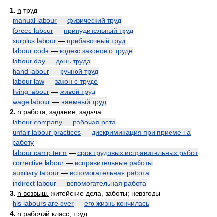
1.
n
труд
manual labour
—
физический труд
forced labour
—
принудительный труд
surplus labour
—
прибавочный труд
labour code
—
кодекс законов о труде
labour day
—
день труда
hand labour
—
ручной труд
labour law
—
закон о труде
living labour
—
живой труд
wage labour
—
наемный труд
2.
n
работа, задание; задача
labour company
—
рабочая рота
unfair labour practices
—
дискриминация при приеме на
работу
labour camp term
—
срок трудовых исправительных работ
corrective labour
—
исправительные работы
auxiliary labour
—
вспомогательная работа
indirect labour
—
вспомогательная работа
3.
n возвыш.
житейские дела, заботы; невзгоды
his labours are over
—
его жизнь кончилась
4.
n
рабочий класс; труд