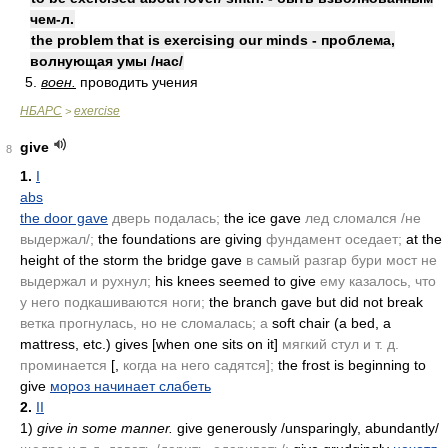
чем-л.
the problem that is exercising our minds - проблема,
волнующая умы /нас/
5.
воен.
проводить учения
НБАРС
exercise
>
give
8
1.
I
abs
the door gave
дверь подалась;
the ice gave
лед сломался /не
выдержал/;
the foundations are giving
фундамент оседает;
at the
height of the storm the bridge gave
в самый разгар бури мост не
выдержал и рухнул;
his knees seemed to give
ему казалось, что
у него подкашиваются ноги;
the branch gave but did not break
ветка прогнулась, но не сломалась; а
soft chair
(a bed, a
mattress, etc.)
gives [when one sits on it]
мягкий стул и т. д.
проминается
[,
когда на него садятся];
the frost is beginning to
give
мороз начинает слабеть
2.
II
1)
give in some manner.
give generously /unsparingly, abundantly/