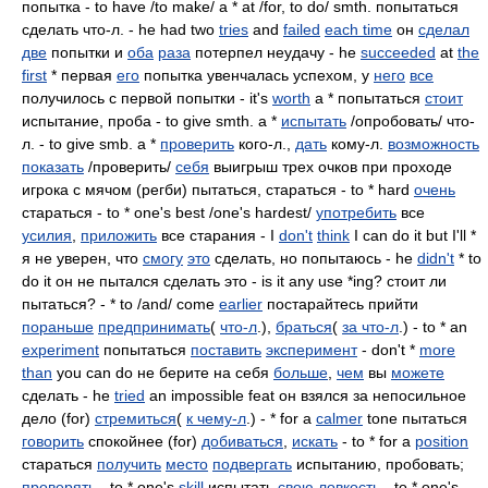
попытка - to have /to make/ a * at /for, to do/ smth. попытаться
сделать что-л. - he had two
tries
and
failed
each time
он
сделал
две
попытки и
оба
раза
потерпел неудачу - he
succeeded
at
the
first
* первая
его
попытка увенчалась успехом, у
него
все
получилось с первой попытки - it's
worth
a * попытаться
стоит
испытание, проба - to give smth. a *
испытать
/опробовать/ что-
л. - to give smb. a *
проверить
кого-л.,
дать
кому-л.
возможность
показать
/проверить/
себя
выигрыш трех очков при проходе
игрока с мячом (регби) пытаться, стараться - to * hard
очень
стараться - to * one's best /one's hardest/
употребить
все
усилия
,
приложить
все старания - I
don't
think
I can do it but I'll *
я не уверен, что
смогу
это
сделать, но попытаюсь - he
didn't
* to
do it он не пытался сделать это - is it any use *ing? стоит ли
пытаться? - * to /and/ come
earlier
постарайтесь прийти
пораньше
предпринимать
(
что-л
.),
браться
(
за что-л
.) - to * an
experiment
попытаться
поставить
эксперимент
- don't *
more
than
you can do не берите на себя
больше
,
чем
вы
можете
сделать - he
tried
an impossible feat он взялся за непосильное
дело (for)
стремиться
(
к чему-л
.) - * for a
calmer
tone пытаться
говорить
спокойнее (for)
добиваться
,
искать
- to * for a
position
стараться
получить
место
подвергать
испытанию, пробовать;
проверять
- to * one's
skill
испытать
свою
ловкость
- to * one's