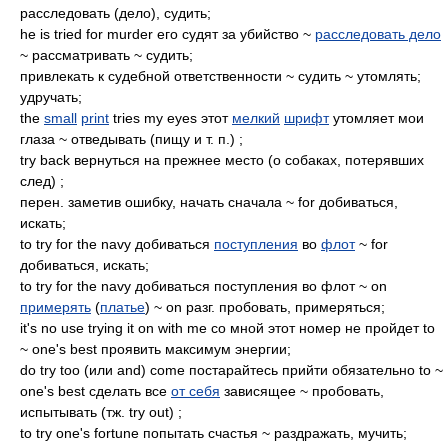
расследовать (дело), судить;
he is tried for murder его судят за убийство ~
расследовать дело
~ рассматривать ~ судить;
привлекать к судебной ответственности ~ судить ~ утомлять;
удручать;
the
small
print
tries my eyes этот
мелкий
шрифт
утомляет мои
глаза ~ отведывать (пищу и т. п.) ;
try back вернуться на прежнее место (о собаках, потерявших
след) ;
перен. заметив ошибку, начать сначала ~ for добиваться,
искать;
to try for the navy добиваться
поступления
во
флот
~ for
добиваться, искать;
to try for the navy добиваться поступления во флот ~ on
примерять
(
платье
) ~ on разг. пробовать, примеряться;
it's no use trying it on with me со мной этот номер не пройдет to
~ one's best проявить максимум энергии;
do try too (или and) come постарайтесь прийти обязательно to ~
one's best сделать все
от себя
зависящее ~ пробовать,
испытывать (тж. try out) ;
to try one's fortune попытать счастья ~ раздражать, мучить;