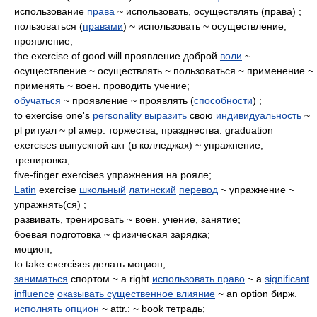
использование
права
~ использовать, осуществлять (права) ;
пользоваться (
правами
) ~ использовать ~ осуществление,
проявление;
the exercise of good will проявление доброй
воли
~
осуществление ~ осуществлять ~ пользоваться ~ применение ~
применять ~ воен. проводить учение;
обучаться
~ проявление ~ проявлять (
способности
) ;
to exercise one's
personality
выразить
свою
индивидуальность
~
pl ритуал ~ pl амер. торжества, празднества: graduation
exercises выпускной акт (в колледжах) ~ упражнение;
тренировка;
five-finger exercises упражнения на рояле;
Latin
exercise
школьный
латинский
перевод
~ упражнение ~
упражнять(ся) ;
развивать, тренировать ~ воен. учение, занятие;
боевая подготовка ~ физическая зарядка;
моцион;
to take exercises делать моцион;
заниматься
спортом ~ a right
использовать право
~ a
significant
influence
оказывать существенное влияние
~ an option бирж.
исполнять
опцион
~ attr.: ~ book тетрадь;