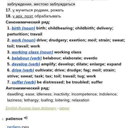
заблуждении, жестоко заблуждаться
17.
v
мучиться родами, рожать
18.
v арх. поэт.
обрабатывать
Синонимический ряд:
1.
birth (noun)
birth; childbearing; childbirth; delivery;
parturition; travail
2.
work (noun)
drive; drudgery; exertion; moil; strain; sweat;
toil; travail; work
3.
working class (noun)
working class
4.
belabour (verb)
belabour; elaborate; overdo
5.
develop (verb)
amplify; develop; dilate; enlarge; expand
6.
drive (verb)
cultivate; drive; drudge; fag; moil; strain;
strive; sweat; task; tax; toil; travail; tug; work
7.
suffer (verb)
be distressed; be troubled; suffer
Антонимический ряд:
dawdling; ease; idleness; inactivity; incompetence; indolence;
laziness; lethargy; loafing; loitering; relaxation
English-Russian base dictionary
labour
>
patience
4
ˈpeɪʃəns
сущ.