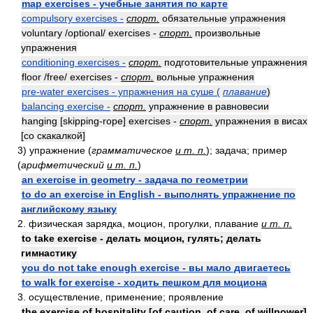
map exercises - учебные занятия по карте
compulsory exercises -
спорт.
обязательные упражнения
voluntary /optional/ exercises -
спорт.
произвольные
упражнения
conditioning exercises -
спорт.
подготовительные упражнения
floor /free/ exercises -
спорт.
вольные упражнения
pre-water exercises - упражнения на суше (
плавание
)
balancing exercise -
спорт.
упражнение в равновесии
hanging [skipping-rope] exercises -
спорт.
упражнения в висах
[со скакалкой]
3) упражнение (
грамматическое
и т. п.
); задача; пример
(
арифметический
и т. п.
)
an exercise in geometry - задача по геометрии
to do an exercise in English - выполнять упражнение по
английскому языку
2. физическая зарядка, моцион, прогулки, плавание
и т. п.
to take exercise - делать моцион, гулять; делать
гимнастику
you do not take enough exercise - вы мало двигаетесь
to walk for exercise - ходить пешком для моциона
3. осуществление, применение; проявление
the exercise of hospitality [of caution, of care, of willpower]