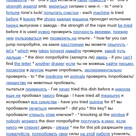
strength
against
smb.
мериться
силами с кем-л. - to * one's
fortune
/one's luck/
попытать счастья
- each
machine
is tried
before
it
leaves
the
shops
каждая
машина
проходит испытание
перед
выпуском с завода - the strength of the rope must
be tried
before it is used
нужно
проверить
прочность
веревки
,
прежде
чем
пользоваться
ею
проверять на
опыте - * how far you can
jump попробуйте, на какое
расстояние
вы можете
прыгнуть
-
let's
*
which
way
takes
longest
давайте
проверим,
какой
путь
дальше
- * the door попробуйте (заперта ли)
дверь
- if you
can't
find
the letter
*
another
drawer
если
ты не можешь
найти
письмо
,
посмотри
в
другом
ящике опробовать,
экспериментально
проверять - to * the
medicine
on
animals
проверять /опробовать/
лекарство
на животных пробовать;
пытаться
применять
- I've
never
tried this dish before я
никогда
еще не
пробовал
такого
блюда - I have tried all
measures
я
испробовал
все средства
- have you tried
quinine
for it? вы
пробовали
лечиться
хинином? - did you * this key? вы
пробовали
открыть
этим
ключом? - * knocking at the
window
if
nobody
answers
the door попробуйте
постучать
в окно
,
если
никто
не
откроет
дверь -
please
* me for this job разрешите
мне
,
пожалуйста
,
попробовать
свои
силы
на этой
работе
утомлять;