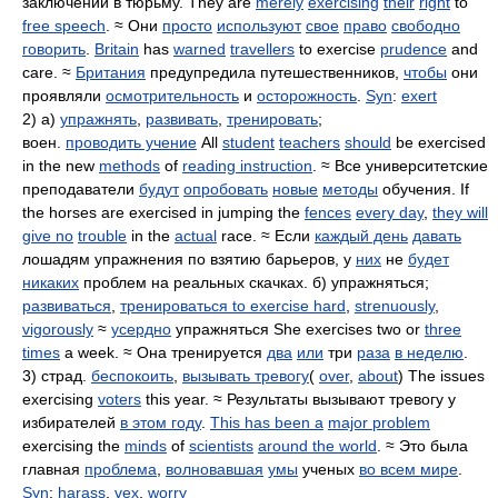
заключении в тюрьму. They are
merely
exercising
their
right
to
free speech
. ≈ Они
просто
используют
свое
право
свободно
говорить
.
Britain
has
warned
travellers
to exercise
prudence
and
care. ≈
Британия
предупредила путешественников,
чтобы
они
проявляли
осмотрительность
и
осторожность
.
Syn
:
exert
2) а)
упражнять
,
развивать
,
тренировать
;
воен.
проводить учение
All
student
teachers
should
be exercised
in the new
methods
of
reading instruction
. ≈ Все университетские
преподаватели
будут
опробовать
новые
методы
обучения. If
the horses are exercised in jumping the
fences
every day
,
they will
give no
trouble
in the
actual
race. ≈ Если
каждый день
давать
лошадям упражнения по взятию барьеров, у
них
не
будет
никаких
проблем на реальных скачках. б) упражняться;
развиваться
,
тренироваться to exercise hard
,
strenuously
,
vigorously
≈
усердно
упражняться She exercises two or
three
times
a week. ≈ Она тренируется
два
или
три
раза
в неделю
.
3) страд.
беспокоить
,
вызывать тревогу
(
over
,
about
) The issues
exercising
voters
this year. ≈ Результаты вызывают тревогу у
избирателей
в этом году
.
This has been a
major problem
exercising the
minds
of
scientists
around the world
. ≈ Это была
главная
проблема
,
волновавшая
умы
ученых
во всем мире
.
Syn
:
harass
,
vex
,
worry