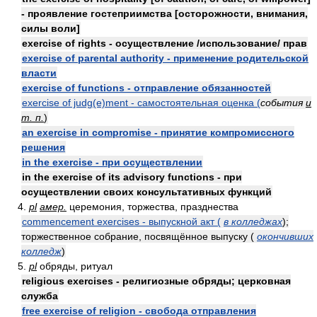
- проявление гостеприимства [осторожности, внимания,
силы воли]
exercise of rights - осуществление /использование/ прав
exercise of parental authority - применение родительской
власти
exercise of functions - отправление обязанностей
exercise of judg(e)ment - самостоятельная оценка (
события
и
т. п.
)
an exercise in compromise - принятие компромиссного
решения
in the exercise - при осуществлении
in the exercise of its advisory functions - при
осуществлении своих консультативных функций
4.
pl
амер.
церемония, торжества, празднества
commencement exercises - выпускной акт (
в колледжах
);
торжественное собрание, посвящённое выпуску (
окончивших
колледж
)
5.
pl
обряды, ритуал
religious exercises - религиозные обряды; церковная
служба
free exercise of religion - свобода отправления