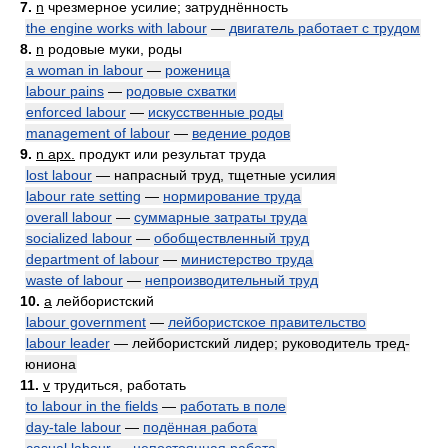
7.
n
чрезмерное усилие; затруднённость
the engine works with labour
—
двигатель работает с трудом
8.
n
родовые муки, роды
a woman in labour
—
роженица
labour pains
—
родовые схватки
enforced labour
—
искусственные роды
management of labour
—
ведение родов
9.
n арх.
продукт или результат труда
lost labour
— напрасный труд, тщетные усилия
labour rate setting
—
нормирование труда
overall labour
—
суммарные затраты труда
socialized labour
—
обобществленный труд
department of labour
—
министерство труда
waste of labour
—
непроизводительный труд
10.
a
лейбористский
labour government
—
лейбористское правительство
labour leader
— лейбористский лидер; руководитель тред-
юниона
11.
v
трудиться, работать
to labour in the fields
—
работать в поле
day-tale labour
—
подённая работа