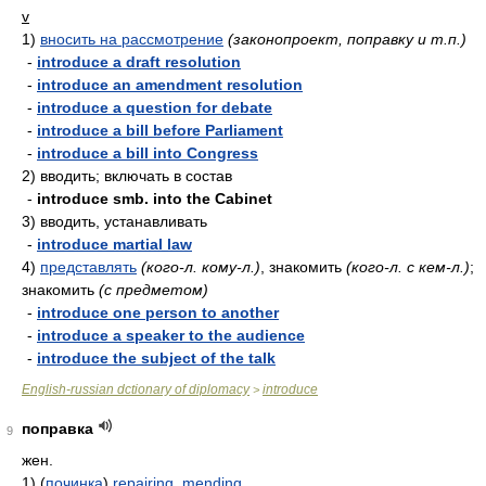
v
1)
вносить на рассмотрение
(законопроект, поправку и т.п.)
-
introduce a draft resolution
-
introduce an amendment resolution
-
introduce a question for debate
-
introduce a bill before Parliament
-
introduce a bill into Congress
2)
вводить; включать в состав
-
introduce smb. into the Cabinet
3)
вводить, устанавливать
-
introduce martial law
4)
представлять
(кого-л. кому-л.)
, знакомить
(кого-л. с кем-л.)
;
знакомить
(с предметом)
-
introduce one person to another
-
introduce a speaker to the audience
-
introduce the subject of the talk
English-russian dctionary of diplomacy
introduce
>
поправка
9
жен.
1) (
починка
)
repairing
,
mending