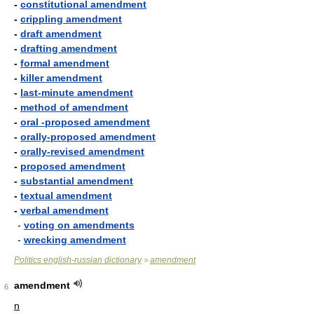
-
constitutional amendment
-
crippling amendment
-
draft amendment
-
drafting amendment
-
formal amendment
-
killer amendment
-
last-minute amendment
-
method of amendment
-
oral -proposed amendment
-
orally-proposed amendment
-
orally-revised amendment
-
proposed amendment
-
substantial amendment
-
textual amendment
-
verbal amendment
-
voting on amendments
-
wrecking amendment
Politics english-russian dictionary
amendment
>
amendment
6
n