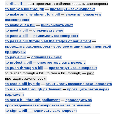
to kill a bill
—
разг.
провалить / забаллотировать законопроект
to lobby a bill through
—
протащить законопроект
to make an amendment to a bill
—
вносить поправку в
законопроект
to make out a bill
—
выписывать счет
to meet a bill
—
оплачивать счет
to pass a bill
—
принимать законопроект
to pass a bill through all the stages of parliament
—
проводить законопроект через все стадии парламентской
процедуры
to pay a bill
—
оплачивать счет
to protest a bill
—
опротестовывать вексель
to push through a bill
—
протолкнуть законопроект
to railroad through a bill / to ram a bill (through) —
разг.
протащить законопроект
to read a bill by title
—
зачитывать название законопроекта
to rush a bill through parliament
—
протащить закон через
парламент
to see a bill through parliament
—
проследить за
прохождением законопроекта через парламент
to sign a bill
—
подписать законопроект