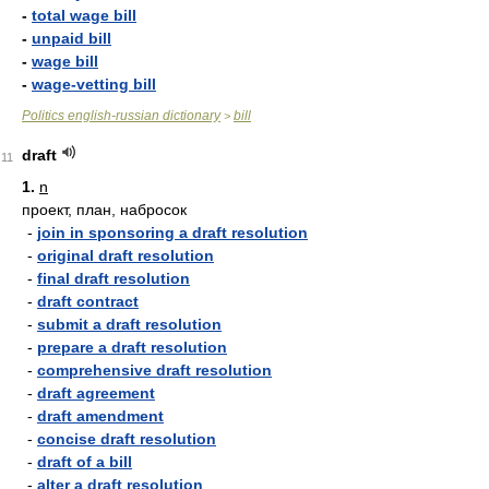
-
total wage bill
-
unpaid bill
-
wage bill
-
wage-vetting bill
Politics english-russian dictionary
bill
>
draft
11
1.
n
проект, план, набросок
-
join in sponsoring a draft resolution
-
original draft resolution
-
final draft resolution
-
draft contract
-
submit a draft resolution
-
prepare a draft resolution
-
comprehensive draft resolution
-
draft agreement
-
draft amendment
-
concise draft resolution
-
draft of a bill
-
alter a draft resolution