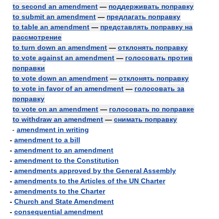
to second an amendment
—
поддерживать поправку
to submit an amendment
—
предлагать поправку
to table an amendment
—
представлять поправку на
рассмотрение
to turn down an amendment
—
отклонять поправку
to vote against an amendment
—
голосовать против
поправки
to vote down an amendment
—
отклонять поправку
to vote in favor of an amendment
—
голосовать за
поправку
to vote on an amendment
—
голосовать по поправке
to withdraw an amendment
—
снимать поправку
-
amendment in writing
-
amendment to a bill
-
amendment to an amendment
-
amendment to the Constitution
-
amendments approved by the General Assembly
-
amendments to the Articles of the UN Charter
-
amendments to the Charter
-
Church and State Amendment
-
consequential amendment