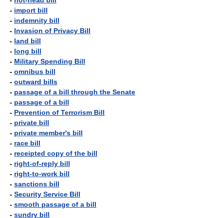
-
hot-head bill
-
import bill
-
indemnity bill
-
Invasion of Privacy Bill
-
land bill
-
long bill
-
Military Spending Bill
-
omnibus bill
-
outward bills
-
passage of a bill through the Senate
-
passage of a bill
-
Prevention of Terrorism Bill
-
private bill
-
private member's bill
-
race bill
-
receipted copy of the bill
-
right-of-reply bill
-
right-to-work bill
-
sanctions bill
-
Security Service Bill
-
smooth passage of a bill
-
sundry bill