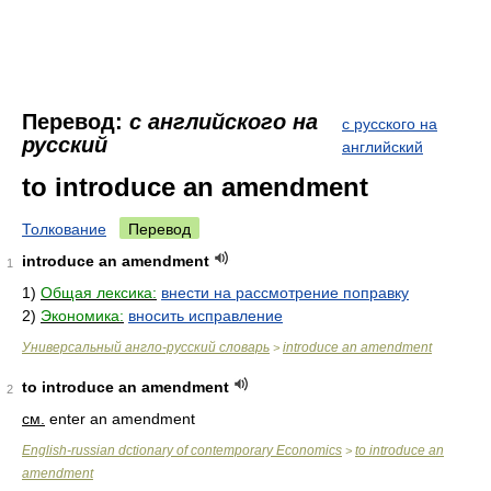
Перевод:
с английского на
с русского на
русский
английский
to introduce an amendment
Толкование
Перевод
introduce an amendment
1
1)
Общая лексика:
внести на рассмотрение поправку
2)
Экономика:
вносить исправление
Универсальный англо-русский словарь
introduce an amendment
>
to introduce an amendment
2
см.
enter an amendment
English-russian dctionary of contemporary Economics
to introduce an
>
amendment