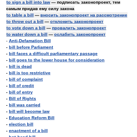
to sign a bill into law
— подписать законопроект, тем
самым придав ему силу закона
to table a bill
—
вносить законопроект на рассмотрение
to throw out a bill
—
отклонить законопроект
to vote down a bill
—
провалить законопроект
to water down a bill
—
ослабить законопроект
-
Anti-Defamation Bill
-
bill before Parliament
-
bill faces a difficult parliamentary passage
-
bill goes to the lower house for consideration
-
bill is dead
-
bill is too restrictive
-
bill of complaint
-
bill of credit
-
bill of entry
-
Bill of Rights
-
bill was carried
-
bill will become law
-
Education Reform Bill
-
election bill
-
enactment of a bill