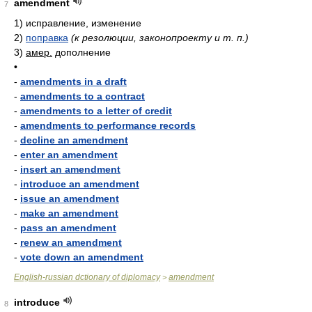
amendment
7
1)
исправление, изменение
2)
поправка
(к резолюции, законопроекту и т. п.)
3)
амер.
дополнение
•
-
amendments in a draft
-
amendments to a contract
-
amendments to a letter of credit
-
amendments to performance records
-
decline an amendment
-
enter an amendment
-
insert an amendment
-
introduce an amendment
-
issue an amendment
-
make an amendment
-
pass an amendment
-
renew an amendment
-
vote down an amendment
English-russian dctionary of diplomacy
amendment
>
introduce
8