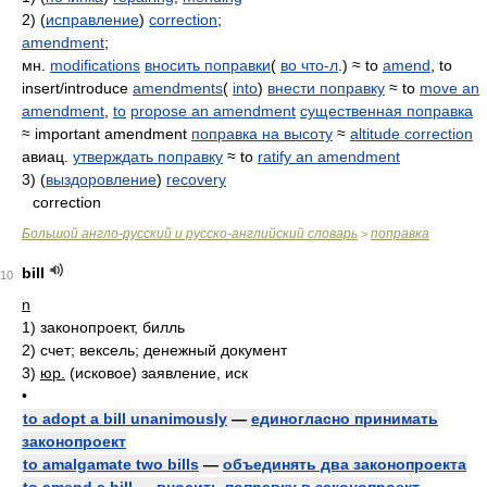
2) (
исправление
)
correction
;
amendment
;
мн.
modifications
вносить поправки
(
во что-л
.) ≈ to
amend
, to
insert/introduce
amendments
(
into
)
внести поправку
≈ to
move an
amendment
,
to
propose an amendment
существенная поправка
≈ important amendment
поправка на высоту
≈
altitude correction
авиац.
утверждать поправку
≈ to
ratify an amendment
3) (
выздоровление
)
recovery
correction
Большой англо-русский и русско-английский словарь
поправка
>
bill
10
n
1)
законопроект, билль
2)
счет; вексель; денежный документ
3)
юр.
(исковое) заявление, иск
•
to adopt a bill unanimously
—
единогласно принимать
законопроект
to amalgamate two bills
—
объединять два законопроекта