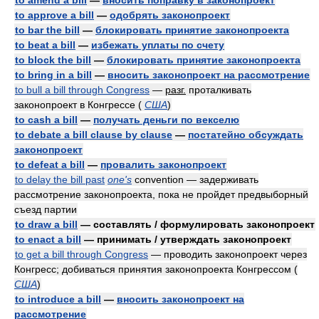
to amend a bill
—
вносить поправку в законопроект
to approve a bill
—
одобрять законопроект
to bar the bill
—
блокировать принятие законопроекта
to beat a bill
—
избежать уплаты по счету
to block the bill
—
блокировать принятие законопроекта
to bring in a bill
—
вносить законопроект на рассмотрение
to bull a bill through Congress
—
разг.
проталкивать
законопроект в Конгрессе
(
США
)
to cash a bill
—
получать деньги по векселю
to debate a bill clause by clause
—
постатейно обсуждать
законопроект
to defeat a bill
—
провалить законопроект
to delay the bill past
one's
convention — задерживать
рассмотрение законопроекта, пока не пройдет предвыборный
съезд партии
to draw a bill
— составлять / формулировать законопроект
to enact a bill
— принимать / утверждать законопроект
to get a bill through Congress
— проводить законопроект через
Конгресс; добиваться принятия законопроекта Конгрессом
(
США
)
to introduce a bill
—
вносить законопроект на
рассмотрение