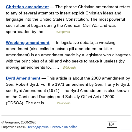
Christian amendment
— The phrase Christian amendment refers
to any of several attempts to insert explicit Christian ideas and
language into the United States Constitution. The most powerful
such attempt began during the American Civil War and was
spearheaded by the… …
Wikipedia
Wrecking amendment
— In legislative debate, a wrecking
amendment (also called a poison pill amendment or killer
amendment) is an amendment made by a legislator who disagrees
with the principles of a bill and who seeks to make it useless (by
moving amendments to… …
Wikipedia
Byrd Amendment
— This article is about the 2000 amendment by
Sen. Robert Byrd. For the 1971 amendment by Sen. Harry F. Byrd,
see Byrd Amendment (1971). The Byrd Amendment is also known
as the Continued Dumping and Subsidy Offset Act of 2000
(CDSOA). The act is… …
Wikipedia
© Академик, 2000-2026
18+
Обратная связь:
Техподдержка
,
Реклама на сайте