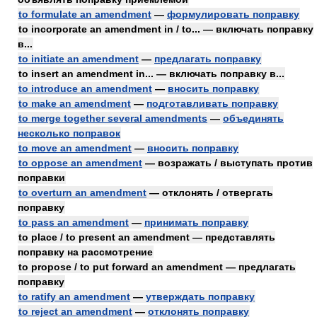
to formulate an amendment
—
формулировать поправку
to incorporate an amendment in / to... — включать поправку
в...
to initiate an amendment
—
предлагать поправку
to insert an amendment in... — включать поправку в...
to introduce an amendment
—
вносить поправку
to make an amendment
—
подготавливать поправку
to merge together several amendments
—
объединять
несколько поправок
to move an amendment
—
вносить поправку
to oppose an amendment
— возражать / выступать против
поправки
to overturn an amendment
— отклонять / отвергать
поправку
to pass an amendment
—
принимать поправку
to place / to present an amendment — представлять
поправку на рассмотрение
to propose / to put forward an amendment — предлагать
поправку
to ratify an amendment
—
утверждать поправку
to reject an amendment
—
отклонять поправку