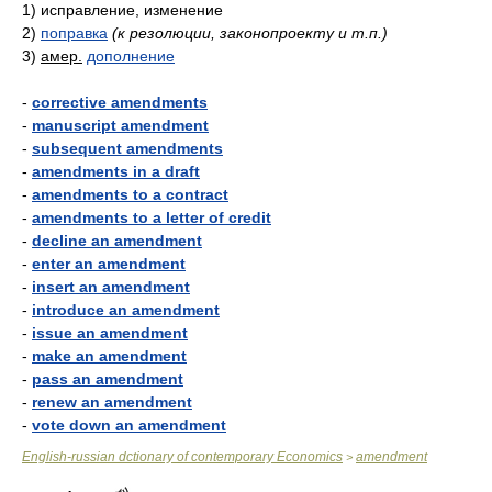
1)
исправление, изменение
2)
поправка
(к резолюции, законопроекту и т.п.)
3)
амер.
дополнение
-
corrective amendments
-
manuscript amendment
-
subsequent amendments
-
amendments in a draft
-
amendments to a contract
-
amendments to a letter of credit
-
decline an amendment
-
enter an amendment
-
insert an amendment
-
introduce an amendment
-
issue an amendment
-
make an amendment
-
pass an amendment
-
renew an amendment
-
vote down an amendment
English-russian dctionary of contemporary Economics
amendment
>