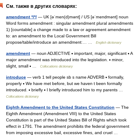
См. также в других словарях:
amendment */*/
— UK [əˈmen(d)mənt] / US [əˈmendmənt] noun
Word forms amendment : singular amendment plural amendments
1) [countable] a change made to a law or agreement amendment
to: an amendment to the Local Government Bill
propose/table/introduce an amendment:… …
English dictionary
amendment
— noun ADJECTIVE ▪ important, major, significant ▪ A
major amendment was introduced into the legislation. ▪ minor,
slight, small ▪ …
Collocations dictionary
introduce
— verb 1 tell people sb s name ADVERB ▪ formally,
properly ▪ We have met before, but we haven t been formally
introduced. ▪ briefly ▪ I briefly introduced him to my parents …
Collocations dictionary
Eighth Amendment to the United States Constitution
— The
Eighth Amendment (Amendment VIII) to the United States
Constitution is part of the United States Bill of Rights which took
effect in 1791. The amendment prohibits the federal government
from imposing excessive bail, excessive fines, and cruel …