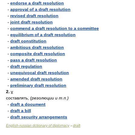
-
endorse a draft resolution
-
approval of a draft resolution
-
revised draft resolution
-
joint draft resolution
-
commend a draft resolution to a committee
-
equilibrium of a draft resolution
-
draft constitution
-
ambitious draft resolution
-
composite draft resolution
-
pass a draft resolution
-
draft regulation
-
unequivocal draft resolution
-
amended draft resolution
-
preliminary draft resolution
2.
v
составлять,
(резолюции и т.п.)
-
draft a document
-
draft a bill
-
draft security arrangements
English-russian dctionary of diplomacy
draft
>