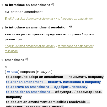
to introduce an amendment
3
см.
enter an amendment
English-russian dctionary of diplomacy
to introduce an amendment
>
to introduce an amendment resolution
4
внести на рассмотрение / представить поправку / проект
резолюции
English-russian dctionary of diplomacy
to introduce an amendment
>
resolution
amendment
5
n
(
to smth
)
поправка
(
к чему-л.
)
to accept / to adopt an amendment — принимать поправку
to alter an amendment
—
вносить изменение в поправку
to approve an amendment
—
одобрять поправку
to consider an amendment
— обсуждать / рассматривать
поправку
to declare an amendment admissible / receivable —
объявлять поправку приемлемой