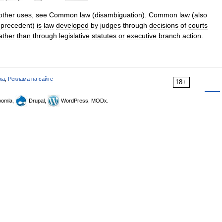
other
uses
,
see
Common
law
(
disambiguation
).
Common
law
(
also
precedent
)
is
law
developed
by
judges
through
decisions
of
courts
ather
than
through
legislative
statutes
or
executive
branch
action
.
ка
,
Реклама на сайте
18+
omla,
Drupal,
WordPress, MODx.