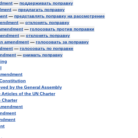
dment
—
поддерживать
поправку
dment
—
предлагать
поправку
ent
—
представлять
поправку
на
рассмотрение
endment
—
отклонять
поправку
amendment
—
голосовать
против
поправки
endment
—
отклонять
поправку
an
amendment
—
голосовать
за
поправку
dment
—
голосовать
по
поправке
ndment
—
снимать
поправку
ting
l
amendment
Constitution
oved
by
the
General
Assembly
e
Articles
of
the
UN
Charter
e
Charter
Amendment
ndment
ndment
nt