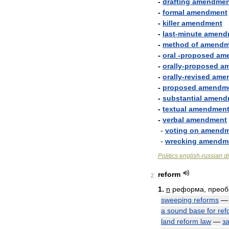
-
drafting
amendmen
-
formal
amendment
-
killer
amendment
-
last
-
minute
amend
-
method
of
amendm
-
oral
-
proposed
am
-
orally
-
proposed
a
-
orally
-
revised
ame
-
proposed
amendm
-
substantial
amend
-
textual
amendmen
-
verbal
amendment
-
voting
on
amendm
-
wrecking
amendm
Politics
english
-
russian
d
reform
2
1
.
n
реформа
,
преоб
sweeping
reforms
a
sound
base
for
ref
land
reform
law
—
з