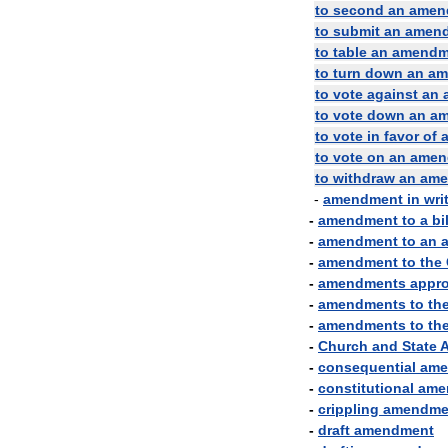
to
second
an
amen
to
submit
an
amen
to
table
an
amendm
to
turn
down
an
am
to
vote
against
an
to
vote
down
an
am
to
vote
in
favor
of
to
vote
on
an
amen
to
withdraw
an
ame
-
amendment
in
wri
-
amendment
to
a
bil
-
amendment
to
an
-
amendment
to
the
-
amendments
appr
-
amendments
to
th
-
amendments
to
th
-
Church
and
State
-
consequential
ame
-
constitutional
ame
-
crippling
amendme
-
draft
amendment