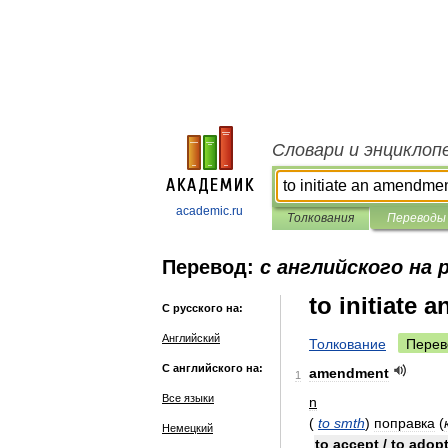
Словари и энциклоп
academic.ru
Толкования
Переводы
Перевод:
с английского на 
to initiate
С русского на:
Английский
Толкование
Перев
С английского на:
amendment
1
Все языки
n
(
to
smth
)
поправка
(
Немецкий
to
accept
/
to
adop