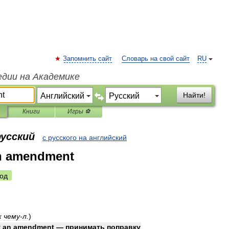
Запомнить сайт
Словарь на свой сайт
RU
едии на Академике
Найти!
Книги
Игры ⚽
русский
с русского на английский
 an amendment
од
к
чему
-
л
.
)
t
an
amendment
—
принимать
поправку