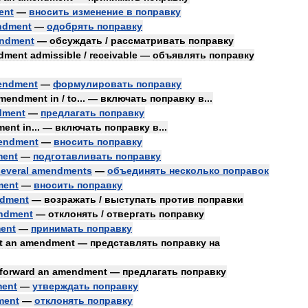
ent
—
вносить
изменение
в
поправку
ndment
—
одобрять
поправку
ndment
—
обсуждать
/
рассматривать
поправку
dment
admissible
/
receivable
—
объявлять
поправку
endment
—
формулировать
поправку
mendment
in
/
to
... —
включать
поправку
в
...
dment
—
предлагать
поправку
ment
in
... —
включать
поправку
в
...
endment
—
вносить
поправку
ent
—
подготавливать
поправку
everal
amendments
—
объединять
несколько
поправок
ment
—
вносить
поправку
dment
—
возражать
/
выступать
против
поправки
ndment
—
отклонять
/
отвергать
поправку
ent
—
принимать
поправку
t
an
amendment
—
представлять
поправку
на
forward
an
amendment
—
предлагать
поправку
ent
—
утверждать
поправку
ment
—
отклонять
поправку