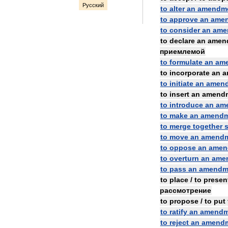
Русский
to
alter
an
amendm
to
approve
an
ame
to
consider
an
ame
to
declare
an
amen
приемлемой
to
formulate
an
am
to
incorporate
an
a
to
initiate
an
amen
to
insert
an
amend
to
introduce
an
am
to
make
an
amendm
to
merge
together
s
to
move
an
amend
to
oppose
an
amen
to
overturn
an
ame
to
pass
an
amendm
to
place
/
to
presen
рассмотрение
to
propose
/
to
put
to
ratify
an
amendm
to
reject
an
amend