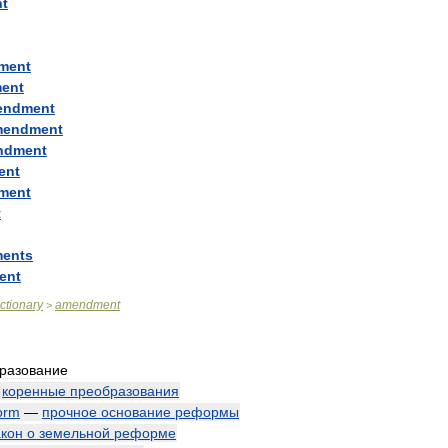
t
ment
ent
endment
mendment
ndment
ent
ment
t
ents
ent
ictionary
amendment
>
разование
—
коренные
преобразования
orm
—
прочное
основание
реформы
акон
о
земельной
реформе