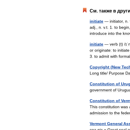
См
.
также
в
друг
initiate
—
initiator
,
n
.
adj
.,
n
.
v
.
t
.
1
.
to
begin
introduce
into
the
kno
initiate
—
verb
(
t
) /
ɪˈn
or
originate:
to
initiate
3
.
to
admit
with
forma
Copyright
(
New
Tec
Long
title
/
Purpose
Da
Constitution
of
Uru
government
of
Urugu
Constitution
of
Ver
This
constitution
was
admission
to
the
fede
Vermont
General
As
coa
pic
=
Great
seal
o