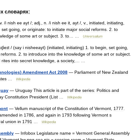
их
словарях:
v
. /
i
nish
ee
ayt
/;
adj
.,
n
. /
i
nish
ee
it
,
ayt
/,
v
.,
initiated
,
initiating
,
,
set
going
,
or
originate:
to
initiate
major
social
reforms
.
2
.
to
wledge
of
some
art
or
subject
.
3
.
to
… …
Universalium
ɪʃieɪt
/ (
say
i
nisheeayt
) (
initiated
,
initiating
)
1
.
to
begin
,
set
going
,
reforms
.
2
.
to
introduce
into
the
knowledge
of
some
art
or
subject
.
l
rites
into
secret
knowledge
,
a
society
,… …
hnologies
)
Amendment
Act
2008
—
Parliament
of
New
Zealand
tes
…
Wikipedia
guay
—
Uruguay
This
article
is
part
of
the
series:
Politics
and
ay
Constitution
President
(
List
…
Wikipedia
mont
—
Vellum
manuscript
of
the
Constitution
of
Vermont
,
1777
.
amended
in
1786
,
and
again
in
1793
following
Vermont
s
ral
union
in
1791
…
Wikipedia
sembly
—
Infobox
Legislature
name
=
Vermont
General
Assembly
f
Vermont
bw
.
png
coa
pic
=
session
room
=
Vermont
State