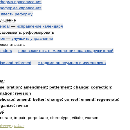
еформа
правописания
реформа
управления
—
ввести
реформу
учшение
endar
—
исправление
календаря
разовывать
;
реформировать
ion
—
улучшить
управление
евоспитывать
fenders
—
перевоспитывать
малолетних
правонарушителей
ise
and
reformed
—
с
годами
он
поумнел
и
изменился
к
яд:
melioration
;
amendment
;
betterment
;
change
;
correction
;
mation
;
revision
liorate
;
amend
;
better
;
change
;
correct
;
emend
;
regenerate
;
rganize
;
revise
д:
riorate
;
impair
;
perpetuate
;
stereotype
;
vitiate
;
worsen
tionary
reform
>