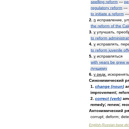
spelling
reform
—
р
regulatory
reform
—
to
initiate
a
reform
2
.
n
исправление
,
ул
the
reform
of
the
Cal
3
.
v
улучшать
,
преоб
to
reform
administrat
4
.
v
исправлять
,
пер
to
reform
juvenile
of
5
.
v
исправляться
with
years
be
grew
w
лучшему
6
.
v
редк
.
искоренять
Синонимический
р
1
.
change
(
noun
)
a
improvement
;
refor
2
.
correct
(
verb
)
ame
remedy
;
renew
;
reo
Антонимический
ря
corrupt
;
deform
;
dete
English
-
Russian
base
dic