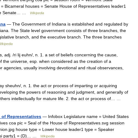
=
Bicameral
houses
=
Senate
House
of
Representatives
leader1
e
Senate
… …
Wikipedia
ana
—
The
Government
of
Indiana
is
established
and
regulated
by
diana
.
The
State
level
government
consists
of
three
branches
,
the
gislative
branch
,
and
the
executive
branch
.
The
three
branches
Wikipedia
ss
,
adj
. /
ri
lij
euhn
/,
n
.
1
.
a
set
of
beliefs
concerning
the
cause
,
f
the
universe
,
esp
.
when
considered
as
the
creation
of
a
or
agencies
,
usually
involving
devotional
and
ritual
observances
,
ay
sheuhn
/,
n
.
1
.
the
act
or
process
of
imparting
or
acquiring
eveloping
the
powers
of
reasoning
and
judgment
,
and
generally
of
thers
intellectually
for
mature
life
.
2
.
the
act
or
process
of
… …
e
of
Representatives
—
Infobox
Legislature
name
=
United
States
ives
coa
pic
=
Seal
of
the
House
of
Representatives
.
svg
session
nion
.
jpg
house
type
=
Lower
house
leader1
type
=
Speaker
si
party1
= (
D
)… …
Wikipedia