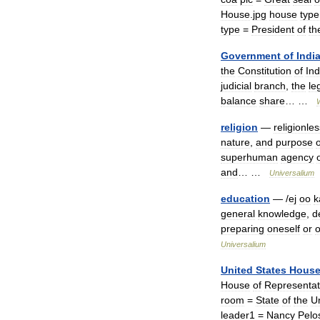
House
.
jpg
house
type
type
=
President
of
th
Government
of
Indi
the
Constitution
of
In
judicial
branch
,
the
le
balance
share
… …
religion
—
religionle
nature
,
and
purpose
o
superhuman
agency
and
… …
Universalium
education
— /
ej
oo
k
general
knowledge
,
d
preparing
oneself
or
o
Universalium
United
States
Hous
House
of
Representat
room
=
State
of
the
U
leader1
=
Nancy
Pelo