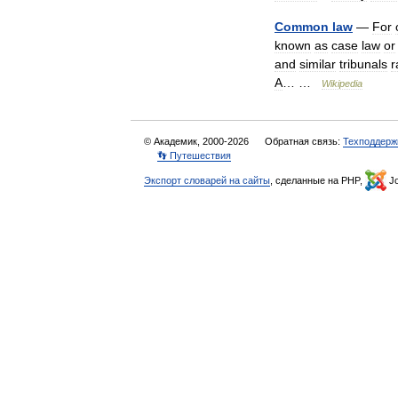
Common
law
—
For
known
as
case
law
or
and
similar
tribunals
r
A
… …
Wikipedia
© Академик, 2000-2026
Обратная связь:
Техподдерж
👣 Путешествия
Экспорт словарей на сайты
, сделанные на PHP,
Jo