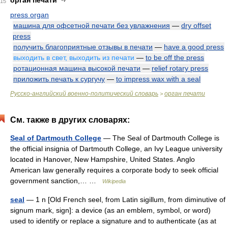
орган печати
15
press organ
машина для офсетной печати без увлажнения
—
dry offset
press
получить благоприятные отзывы в печати
—
have a good press
выходить в свет, выходить из печати
—
to be off the press
ротационная машина высокой печати
—
relief rotary press
приложить печать к сургучу
—
to impress wax with a seal
Русско-английский военно-политический словарь
орган печати
>
См. также в других словарях:
Seal of Dartmouth College
— The Seal of Dartmouth College is
the official insignia of Dartmouth College, an Ivy League university
located in Hanover, New Hampshire, United States. Anglo
American law generally requires a corporate body to seek official
government sanction,… …
Wikipedia
seal
— 1 n [Old French seel, from Latin sigillum, from diminutive of
signum mark, sign]: a device (as an emblem, symbol, or word)
used to identify or replace a signature and to authenticate (as at