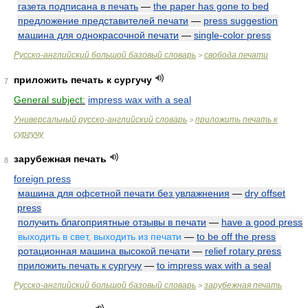
газета подписана в печать
—
the paper has gone to bed
предложение представителей печати
—
press suggestion
машина для однокрасочной печати
—
single-color press
Русско-английский большой базовый словарь
свобода печати
>
приложить печать к сургучу
7
General subject:
impress wax with a seal
Универсальный русско-английский словарь
приложить печать к
>
сургучу
зарубежная печать
8
foreign press
машина для офсетной печати без увлажнения
—
dry offset
press
получить благоприятные отзывы в печати
—
have a good press
выходить в свет, выходить из печати
—
to be off the press
ротационная машина высокой печати
—
relief rotary press
приложить печать к сургучу
—
to impress wax with a seal
Русско-английский большой базовый словарь
зарубежная печать
>