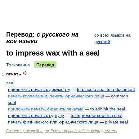
Перевод:
с русского на
со всех языков на
все языки
русский
to impress wax with a seal
Толкование
Перевод
печать
1
seal
приложить печать к документу
—
to place a seal to a document
печать корпорации, печать юридического лица
—
common
seal
приложить печать, скрепить печатью
—
to adhibit the seal
приложить печать к сургучу
—
to impress wax with a seal
печать физического или юридического лица
—
private seal
Бизнес, юриспруденция. Русско-английский словарь
печать
>