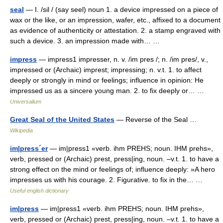
seal
— I. /sil / (say seel) noun 1. a device impressed on a piece of
wax or the like, or an impression, wafer, etc., affixed to a document
as evidence of authenticity or attestation. 2. a stamp engraved with
such a device. 3. an impression made with… …
impress
— impress1 impresser, n. v. /im pres /; n. /im pres/, v.,
impressed or (Archaic) imprest; impressing; n. v.t. 1. to affect
deeply or strongly in mind or feelings; influence in opinion: He
impressed us as a sincere young man. 2. to fix deeply or… …
Universalium
Great Seal of the United States
— Reverse of the Seal …
Wikipedia
im|press´er
— im|press1 «verb. ihm PREHS; noun. IHM prehs»,
verb, pressed or (Archaic) prest, press|ing, noun. –v.t. 1. to have a
strong effect on the mind or feelings of; influence deeply: »A hero
impresses us with his courage. 2. Figurative. to fix in the… …
Useful english dictionary
im|press
— im|press1 «verb. ihm PREHS; noun. IHM prehs»,
verb, pressed or (Archaic) prest, press|ing, noun. –v.t. 1. to have a