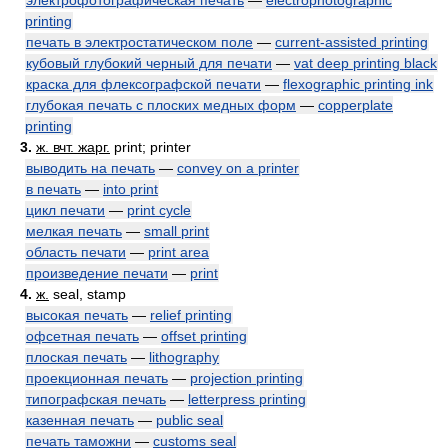
электрофотографическая печать
—
electrophotographic
printing
печать в электростатическом поле
—
current-assisted printing
кубовый глубокий черный для печати
—
vat deep printing black
краска для флексографской печати
—
flexographic printing ink
глубокая печать с плоских медных форм
—
copperplate
printing
3.
ж. вчт. жарг.
print; printer
выводить на печать
—
convey on a printer
в печать
—
into print
цикл печати
—
print cycle
мелкая печать
—
small print
область печати
—
print area
произведение печати
—
print
4.
ж.
seal, stamp
высокая печать
—
relief printing
офсетная печать
—
offset printing
плоская печать
—
lithography
проекционная печать
—
projection printing
типографская печать
—
letterpress printing
казенная печать
—
public seal
печать таможни
—
customs seal