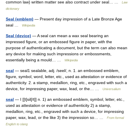
common law) written matter see also contract under seal… …
Law
dictionary
Seal (emblem)
— Present day impression of a Late Bronze Age
seal …
Wikipedia
Seal (device)
— A seal can mean a wax seal bearing an
impressed figure, or an embossed figure in paper, with the
purpose of authenticating a document, but the term can also mean
any device for making such impressions or embossments,
essentially being a mould… …
Wikipedia
seal
— seal1 sealable, adj. /seel/, n. 1. an embossed emblem,
figure, symbol, word, letter, etc., used as attestation or evidence of
authenticity. 2. a stamp, medallion, ring, etc., engraved with such a
device, for impressing paper, wax, lead, or the… …
Universalium
seal
— I [[t]sil[/t]] n. 1) an embossed emblem, symbol, letter, etc.,
used as attestation or evidence of authenticity 2) a stamp,
medallion, ring, etc., engraved with such a device, for impressing
paper, wax, lead, or the like 3) the impression so… …
From formal
English to slang