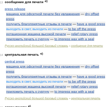
сообщение для печати
13
press release
машина для офсетной печати без увлажнения
—
dry offset
press
получить благоприятные отзывы в печати
—
have a good press
выходить в свет, выходить из печати
—
to be off the press
ротационная машина высокой печати
—
relief rotary press
приложить печать к сургучу
—
to impress wax with a seal
Русско-английский большой базовый словарь
сообщение для печати
>
центральная печать
14
central press
машина для офсетной печати без увлажнения
—
dry offset
press
получить благоприятные отзывы в печати
—
have a good press
выходить в свет, выходить из печати
—
to be off the press
ротационная машина высокой печати
—
relief rotary press
приложить печать к сургучу
—
to impress wax with a seal
Русско-английский большой базовый словарь
центральная печать
>