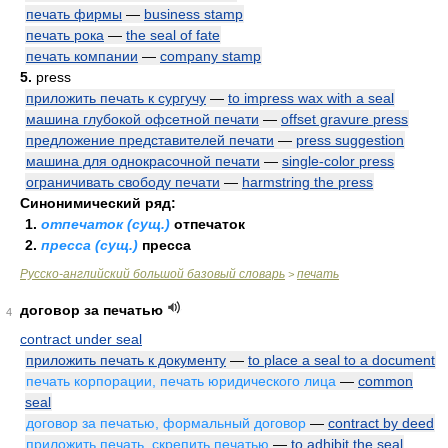
печать фирмы
—
business stamp
печать рока
—
the seal of fate
печать компании
—
company stamp
5.
press
приложить печать к сургучу
—
to impress wax with a seal
машина глубокой офсетной печати
—
offset gravure press
предложение представителей печати
—
press suggestion
машина для однокрасочной печати
—
single-color press
ограничивать свободу печати
—
harmstring the press
Синонимический ряд:
1.
отпечаток (сущ.)
отпечаток
2.
пресса (сущ.)
пресса
Русско-английский большой базовый словарь
печать
>
договор за печатью
4
contract under seal
приложить печать к документу
—
to place a seal to a document
печать корпорации, печать юридического лица
—
common
seal
договор за печатью, формальный договор
—
contract by deed
приложить печать, скрепить печатью
—
to adhibit the seal