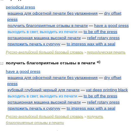
periodical press
машина для офсетной печати без увлажнения
—
dry offset
press
получить благоприятные отзывы в печати
—
have a good press
выходить в свет, выходить из печати
—
to be off the press
ротационная машина высокой печати
—
relief rotary press
приложить печать к сургучу
—
to impress wax with a seal
Русско-английский большой базовый словарь
периодическая печать
>
получить благоприятные отзывы в печати
12
have a good press
машина для офсетной печати без увлажнения
—
dry offset
press
кубовый глубокий черный для печати
—
vat deep printing black
выходить в свет, выходить из печати
—
to be off the press
ротационная машина высокой печати
—
relief rotary press
приложить печать к сургучу
—
to impress wax with a seal
Русско-английский большой базовый словарь
получить
>
благоприятные отзывы в печати