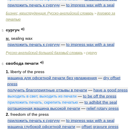
приложить печать к сургучу
—
to impress wax with a seal
Бизнес, юриспруденция. Русско-английский словарь
договор за
>
печатью
сургуч
5
м.
sealing wax
приложить печать к сургучу
—
to impress wax with a seal
Русско-английский большой базовый словарь
сургуч
>
свобода печати
6
1.
liberty of the press
машина для офсетной печати без увлажнения
—
dry offset
press
получить благоприятные отзывы в печати
—
have a good press
выходить в свет, выходить из печати
—
to be off the press
приложить печать, скрепить печатью
—
to adhibit the seal
ротационная машина высокой печати
—
relief rotary press
2.
freedom of the press
приложить печать к сургучу
—
to impress wax with a seal
машина глубокой офсетной печати
—
offset gravure press