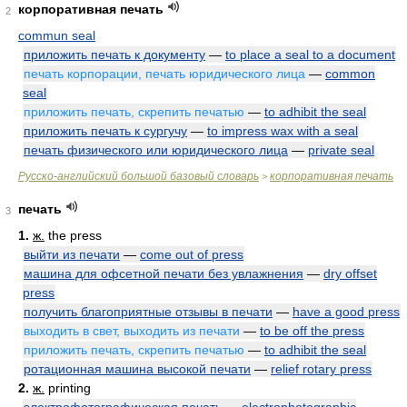
корпоративная печать
2
commun seal
приложить печать к документу
—
to place a seal to a document
печать корпорации, печать юридического лица
—
common
seal
приложить печать, скрепить печатью
—
to adhibit the seal
приложить печать к сургучу
—
to impress wax with a seal
печать физического или юридического лица
—
private seal
Русско-английский большой базовый словарь
корпоративная печать
>
печать
3
1.
ж.
the press
выйти из печати
—
come out of press
машина для офсетной печати без увлажнения
—
dry offset
press
получить благоприятные отзывы в печати
—
have a good press
выходить в свет, выходить из печати
—
to be off the press
приложить печать, скрепить печатью
—
to adhibit the seal
ротационная машина высокой печати
—
relief rotary press
2.
ж.
printing