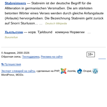
Stabreimvers
— Stabreim ist der deutsche Begriff für die
Alliteration in germanischen Versmaßen. Die am stärksten
betonten Wörter eines Verses werden durch gleiche Anfangslaute
(Anlaute) hervorgehoben. Die Bezeichnung Stabreim geht zurück
auf Snorri Sturluson… …
Deutsch Wikipedia
Хьельсунн
— норв. Tjeldsund коммуна Норвегии …
Википедия
© Академик, 2000-2026
18+
Обратная связь:
Техподдержка
,
Реклама на сайте
👣 Путешествия
Экспорт словарей на сайты
, сделанные на PHP,
Joomla,
Drupal,
WordPress, MODx.