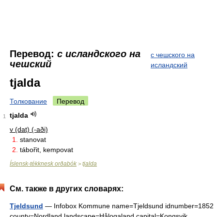
Перевод:
с исландского на
с чешского на
чешский
исландский
tjalda
Толкование
Перевод
tjalda
1
v (dat) (-aði)
1.
stanovat
2.
tábořit, kempovat
Íslensk-tékknesk orðabók
tjalda
>
См. также в других словарях:
Tjeldsund
— Infobox Kommune name=Tjeldsund idnumber=1852
county=Nordland landscape=Hålogaland capital=Kongsvik