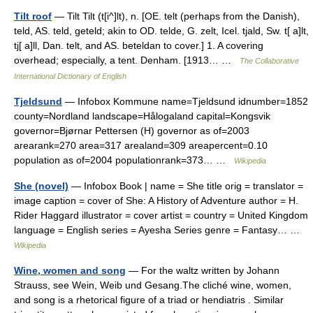
Tilt roof
— Tilt Tilt (t[i^]lt), n. [OE. telt (perhaps from the Danish),
teld, AS. teld, geteld; akin to OD. telde, G. zelt, Icel. tjald, Sw. t[ a]lt,
tj[ a]ll, Dan. telt, and AS. beteldan to cover.] 1. A covering
overhead; especially, a tent. Denham. [1913… …
The Collaborative
International Dictionary of English
Tjeldsund
— Infobox Kommune name=Tjeldsund idnumber=1852
county=Nordland landscape=Hålogaland capital=Kongsvik
governor=Bjørnar Pettersen (H) governor as of=2003
arearank=270 area=317 arealand=309 areapercent=0.10
population as of=2004 populationrank=373… …
Wikipedia
She (novel)
— Infobox Book | name = She title orig = translator =
image caption = cover of She: A History of Adventure author = H.
Rider Haggard illustrator = cover artist = country = United Kingdom
language = English series = Ayesha Series genre = Fantasy… …
Wikipedia
Wine, women and song
— For the waltz written by Johann
Strauss, see Wein, Weib und Gesang.The cliché wine, women,
and song is a rhetorical figure of a triad or hendiatris . Similar