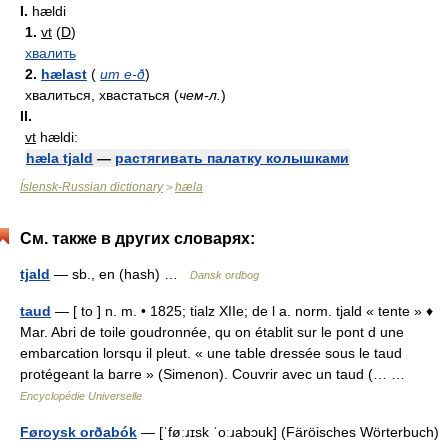
I.
hældi
1.
vt
(
D
)
хвалить
2.
hælast
(
um e-ð
)
хвалиться, хвастаться (
чем-л.
)
II.
vt
hældi:
hæla tjald
—
растягивать палатку колышками
Íslensk-Russian dictionary
hæla
>
См. также в других словарях:
tjald
— sb., en (hash) …
Dansk ordbog
taud
— [ to ] n. m. • 1825; tialz XIIe; de l a. norm. tjald « tente » ♦
Mar. Abri de toile goudronnée, qu on établit sur le pont d une
embarcation lorsqu il pleut. « une table dressée sous le taud
protégeant la barre » (Simenon). Couvrir avec un taud (… …
Encyclopédie Universelle
Føroysk orðabók
— [ˈføːɹɪsk ˈoːɹabɔuk] (Färöisches Wörterbuch)