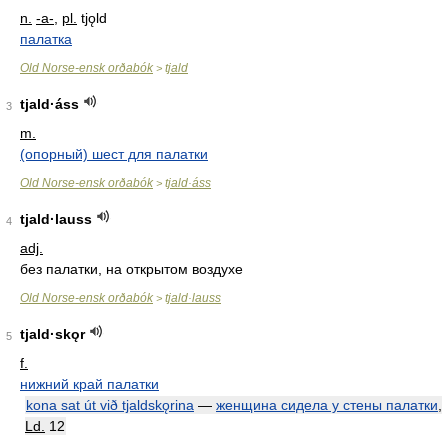
n.
-a-
,
pl.
tjǫld
палатка
Old Norse-ensk orðabók
tjald
>
tjald·áss
3
m.
(опорный) шест для палатки
Old Norse-ensk orðabók
tjald·áss
>
tjald·lauss
4
adj.
без палатки, на открытом воздухе
Old Norse-ensk orðabók
tjald·lauss
>
tjald·skǫr
5
f.
нижний край палатки
kona sat út við tjaldskǫrina
—
женщина сидела у стены палатки
,
Ld.
12