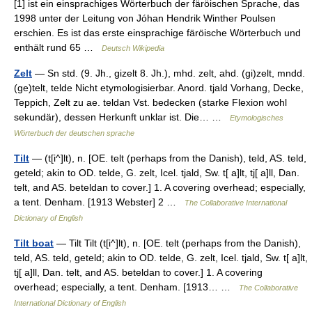
[1] ist ein einsprachiges Wörterbuch der färöischen Sprache, das
1998 unter der Leitung von Jóhan Hendrik Winther Poulsen
erschien. Es ist das erste einsprachige färöische Wörterbuch und
enthält rund 65 …
Deutsch Wikipedia
Zelt
— Sn std. (9. Jh., gizelt 8. Jh.), mhd. zelt, ahd. (gi)zelt, mndd.
(ge)telt, telde Nicht etymologisierbar. Anord. tjald Vorhang, Decke,
Teppich, Zelt zu ae. teldan Vst. bedecken (starke Flexion wohl
sekundär), dessen Herkunft unklar ist. Die… …
Etymologisches
Wörterbuch der deutschen sprache
Tilt
— (t[i^]lt), n. [OE. telt (perhaps from the Danish), teld, AS. teld,
geteld; akin to OD. telde, G. zelt, Icel. tjald, Sw. t[ a]lt, tj[ a]ll, Dan.
telt, and AS. beteldan to cover.] 1. A covering overhead; especially,
a tent. Denham. [1913 Webster] 2 …
The Collaborative International
Dictionary of English
Tilt boat
— Tilt Tilt (t[i^]lt), n. [OE. telt (perhaps from the Danish),
teld, AS. teld, geteld; akin to OD. telde, G. zelt, Icel. tjald, Sw. t[ a]lt,
tj[ a]ll, Dan. telt, and AS. beteldan to cover.] 1. A covering
overhead; especially, a tent. Denham. [1913… …
The Collaborative
International Dictionary of English