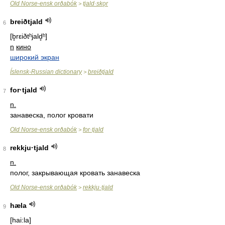
Old Norse-ensk orðabók
tjald·skǫr
>
breiðtjald
6
[b̥rεiðtʰjald̥ʰ]
n
кино
широкий экран
Íslensk-Russian dictionary
breiðtjald
>
for·tjald
7
n.
занавеска, полог кровати
Old Norse-ensk orðabók
for·tjald
>
rekkju·tjald
8
n.
полог, закрывающая кровать занавеска
Old Norse-ensk orðabók
rekkju·tjald
>
hæla
9
[hai:la]