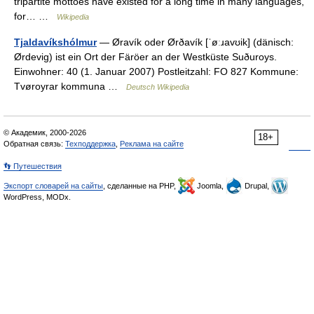
tripartite mottoes have existed for a long time in many languages,
for… …
Wikipedia
Tjaldavíkshólmur
— Øravík oder Ørðavík [ˈøːɹavʊik] (dänisch:
Ørdevig) ist ein Ort der Färöer an der Westküste Suðuroys.
Einwohner: 40 (1. Januar 2007) Postleitzahl: FO 827 Kommune:
Tvøroyrar kommuna …
Deutsch Wikipedia
© Академик, 2000-2026
18+
Обратная связь:
Техподдержка
,
Реклама на сайте
👣 Путешествия
Экспорт словарей на сайты
, сделанные на PHP,
Joomla,
Drupal,
WordPress, MODx.