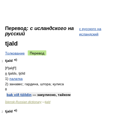
Перевод:
с исландского на
с русского на
русский
исландский
tjald
Толкование
Перевод
tjald
1
[tʰjald̥ʰ]
n
tjalds, tjöld
1)
палатка
2)
занавес; гардина, штора; кулиса
◊
bak við tjöldin
— закулисно, тайком
Íslensk-Russian dictionary
tjald
>
tjald
2