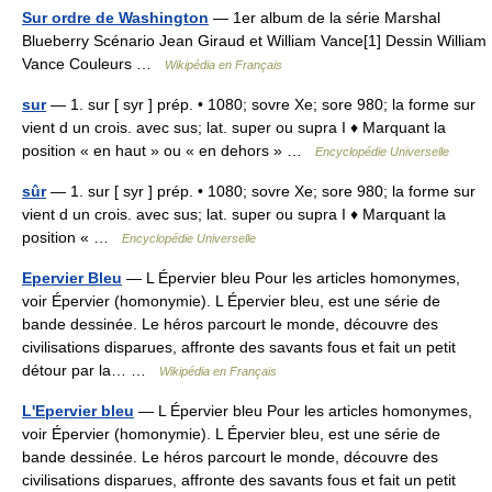
Sur ordre de Washington
— 1er album de la série Marshal
Blueberry Scénario Jean Giraud et William Vance[1] Dessin William
Vance Couleurs …
Wikipédia en Français
sur
— 1. sur [ syr ] prép. • 1080; sovre Xe; sore 980; la forme sur
vient d un crois. avec sus; lat. super ou supra I ♦ Marquant la
position « en haut » ou « en dehors » …
Encyclopédie Universelle
sûr
— 1. sur [ syr ] prép. • 1080; sovre Xe; sore 980; la forme sur
vient d un crois. avec sus; lat. super ou supra I ♦ Marquant la
position « …
Encyclopédie Universelle
Epervier Bleu
— L Épervier bleu Pour les articles homonymes,
voir Épervier (homonymie). L Épervier bleu, est une série de
bande dessinée. Le héros parcourt le monde, découvre des
civilisations disparues, affronte des savants fous et fait un petit
détour par la… …
Wikipédia en Français
L'Epervier bleu
— L Épervier bleu Pour les articles homonymes,
voir Épervier (homonymie). L Épervier bleu, est une série de
bande dessinée. Le héros parcourt le monde, découvre des
civilisations disparues, affronte des savants fous et fait un petit