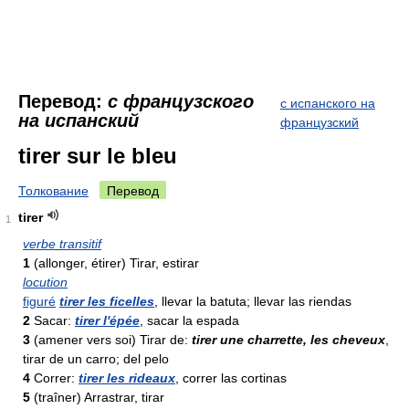
Перевод:
с французского
с испанского на
на испанский
французский
tirer sur le bleu
Толкование
Перевод
tirer
1
verbe transitif
1
(allonger, étirer) Tirar, estirar
locution
figuré
tirer les ficelles
, llevar la batuta; llevar las riendas
2
Sacar:
tirer l'épée
, sacar la espada
3
(amener vers soi) Tirar de:
tirer une charrette, les cheveux
,
tirar de un carro; del pelo
4
Correr:
tirer les rideaux
, correr las cortinas
5
(traîner) Arrastrar, tirar