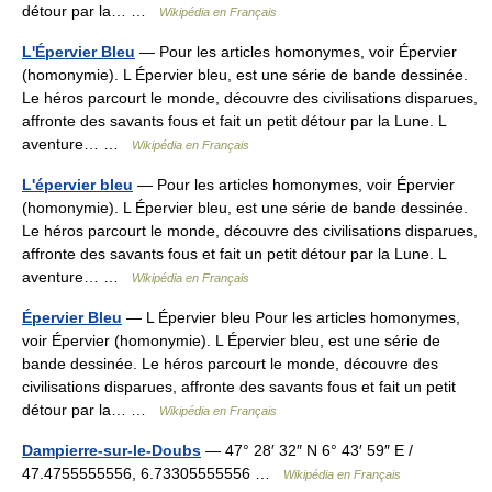
détour par la… …
Wikipédia en Français
L'Épervier Bleu
— Pour les articles homonymes, voir Épervier
(homonymie). L Épervier bleu, est une série de bande dessinée.
Le héros parcourt le monde, découvre des civilisations disparues,
affronte des savants fous et fait un petit détour par la Lune. L
aventure… …
Wikipédia en Français
L'épervier bleu
— Pour les articles homonymes, voir Épervier
(homonymie). L Épervier bleu, est une série de bande dessinée.
Le héros parcourt le monde, découvre des civilisations disparues,
affronte des savants fous et fait un petit détour par la Lune. L
aventure… …
Wikipédia en Français
Épervier Bleu
— L Épervier bleu Pour les articles homonymes,
voir Épervier (homonymie). L Épervier bleu, est une série de
bande dessinée. Le héros parcourt le monde, découvre des
civilisations disparues, affronte des savants fous et fait un petit
détour par la… …
Wikipédia en Français
Dampierre-sur-le-Doubs
— 47° 28′ 32″ N 6° 43′ 59″ E /
47.4755555556, 6.73305555556 …
Wikipédia en Français