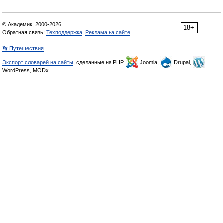
© Академик, 2000-2026
18+
Обратная связь:
Техподдержка
,
Реклама на сайте
👣 Путешествия
Экспорт словарей на сайты
, сделанные на PHP,
Joomla,
Drupal,
WordPress, MODx.