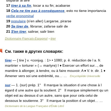
disparar al aire
17
tirer à sa fin
, tocar a su fin; acabarse
18
Cela ne tire pas à conséquence
, esto no tiene importancia
verbe pronominal
19
populaire
(s'en aller) Largarse, pirarse
20
Se tirer de
, librarse; zafarse salir de
21
S'en tirer
, salirse; salir bien
Dictionnaire Français-Espagnol
tirer
>
См. также в других словарях:
tirer
— [ tire ] v. <conjug. : 1> • 1080; p. ê. réduction de l a. fr.
martirier « torturer » (→ martyre) I ♦ Exercer un effort sur..., de
manière à allonger, à tendre, ou à faire mouvoir. A ♦ V. tr. dir. 1 ♦
Amener vers soi une extrémité, ou… …
Encyclopédie Universelle
sur
— 1. (sur) prép. 1° Il marque la situation d une chose à l
égard d une autre qui la soutient. 2° Il marque simplement qu un
objet est au dessus d un autre, sans que pour cela celui de
dessous le soutienne. 3° Il marque la position d un objet… …
Dictionnaire de la Langue Française d'Émile Littré