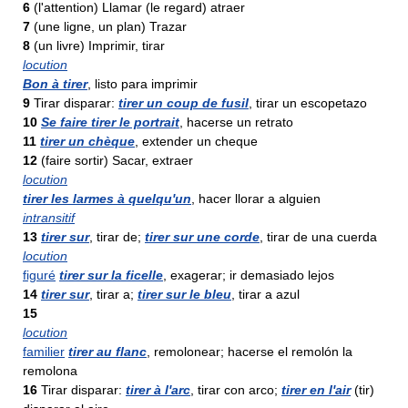
6
(l'attention) Llamar (le regard) atraer
7
(une ligne, un plan) Trazar
8
(un livre) Imprimir, tirar
locution
Bon à tirer
, listo para imprimir
9
Tirar disparar:
tirer un coup de fusil
, tirar un escopetazo
10
Se faire tirer le portrait
, hacerse un retrato
11
tirer un chèque
, extender un cheque
12
(faire sortir) Sacar, extraer
locution
tirer les larmes à quelqu'un
, hacer llorar a alguien
intransitif
13
tirer sur
, tirar de;
tirer sur une corde
, tirar de una cuerda
locution
figuré
tirer sur la ficelle
, exagerar; ir demasiado lejos
14
tirer sur
, tirar a;
tirer sur le bleu
, tirar a azul
15
locution
familier
tirer au flanc
, remolonear; hacerse el remolón la
remolona
16
Tirar disparar:
tirer à l'arc
, tirar con arco;
tirer en l'air
(tir)