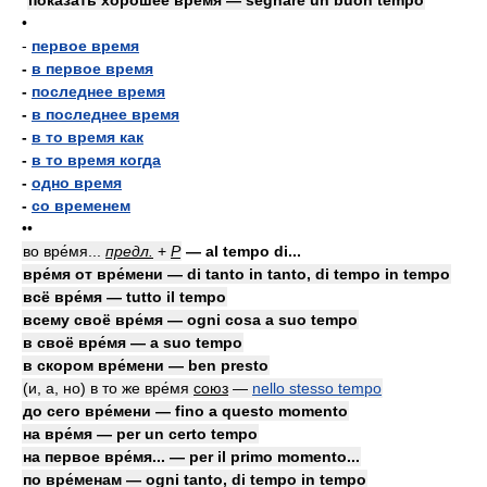
показать хорошее вре́мя — segnare un buon tempo
•
-
первое время
-
в первое время
-
последнее время
-
в последнее время
-
в то время как
-
в то время когда
-
одно время
-
со временем
••
во вре́мя...
предл.
+
Р
— al tempo di...
вре́мя от вре́мени — di tanto in tanto, di tempo in tempo
всё вре́мя — tutto il tempo
всему своё вре́мя — ogni cosa a suo tempo
в своё вре́мя — a suo tempo
в скором вре́мени — ben presto
(и, а, но) в то же вре́мя
союз
—
nello stesso tempo
до сего вре́мени — fino a questo momento
на вре́мя — per un certo tempo
на первое вре́мя... — per il primo momento...
по вре́менам — ogni tanto, di tempo in tempo