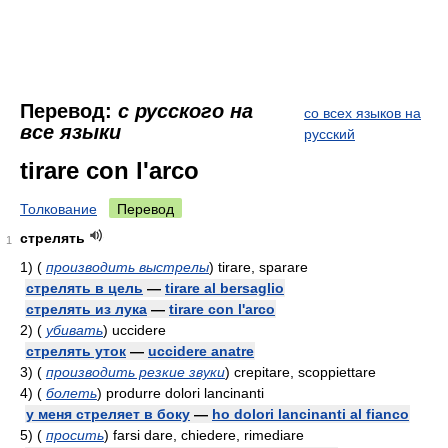
Перевод:
с русского на
со всех языков на
все языки
русский
tirare con l'arco
Толкование
Перевод
стрелять
1
1)
(
производить выстрелы
)
tirare, sparare
стрелять в цель
—
tirare al bersaglio
стрелять из лука
—
tirare con l'arco
2)
(
убивать
)
uccidere
стрелять уток
—
uccidere anatre
3)
(
производить резкие звуки
)
crepitare, scoppiettare
4)
(
болеть
)
produrre dolori lancinanti
у меня стреляет в боку
—
ho dolori lancinanti al fianco
5)
(
просить
)
farsi dare, chiedere, rimediare