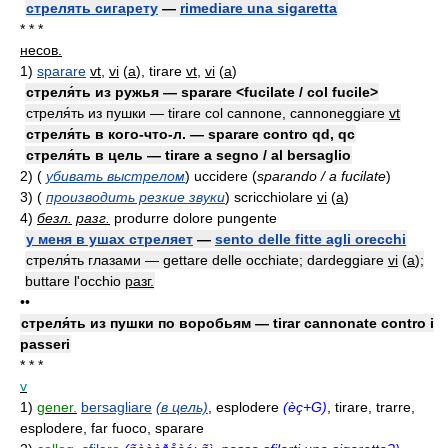
стрелять сигарету
—
rimediare una sigaretta
* * *
несов.
1)
sparare
vt
,
vi
(
a
)
, tirare
vt
,
vi
(
a
)
стреля́ть из ружья — sparare <fucilate / col fucile>
стреля́ть из пушки — tirare col cannone, cannoneggiare
vt
стреля́ть в кого-что-л. — sparare contro qd, qc
стреля́ть в цель — tirare a segno / al bersaglio
2)
(
убивать выстрелом
)
uccidere
(
sparando / a fucilate
)
3)
(
производить резкие звуки
)
scricchiolare
vi
(
a
)
4)
безл.
разг.
produrre dolore pungente
у меня в ушах стреляет
—
sento delle fitte agli orecchi
стреля́ть глазами — gettare delle occhiate; dardeggiare
vi
(
a
)
;
buttare l'occhio
разг.
••
стреля́ть из пушки по воробьям — tirar cannonate contro i
passeri
* * *
v
1)
gener.
bersagliare
(в цель)
, esplodere
(èç+G)
, tirare, trarre,
esplodere, far fuoco, sparare