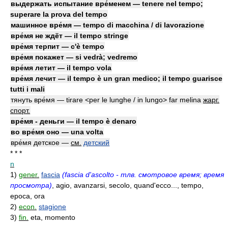
выдержать испытание вре́менем — tenere nel tempo;
superare la prova del tempo
машинное вре́мя — tempo di macchina / di lavorazione
вре́мя не ждёт — il tempo stringe
вре́мя терпит — c'è tempo
вре́мя покажет — si vedrà; vedremo
вре́мя летит — il tempo vola
вре́мя лечит — il tempo è un gran medico; il tempo guarisce
tutti i mali
тянуть вре́мя — tirare <per le lunghe / in lungo> far melina
жарг.
спорт.
вре́мя - деньги — il tempo è denaro
во вре́мя оно — una volta
вре́мя детское —
см.
детский
* * *
n
1)
gener.
fascia
(fascia d'ascolto - тлв. смотровое время; время
просмотра)
, agio, avanzarsi, secolo, quand'ecco..., tempo,
epoca, ora
2)
econ.
stagione
3)
fin.
eta, momento