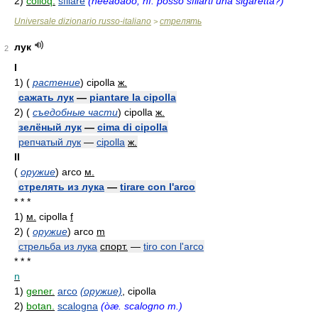
2)
colloq.
sfilare
(ñèèàðåòó; ñì. posso sfilarti una sigaretta?)
Universale dizionario russo-italiano
стрелять
>
лук
2
I
1)
(
растение
)
cipolla
ж.
сажать лук
—
piantare la cipolla
2)
(
съедобные части
)
cipolla
ж.
зелёный лук
—
cima di cipolla
репчатый лук
—
cipolla
ж.
II
(
оружие
)
arco
м.
стрелять из лука
—
tirare con l'arco
* * *
1)
м.
cipolla
f
2)
(
оружие
)
arco
m
стрельба из лука
спорт.
—
tiro con l'arco
* * *
n
1)
gener.
arco
(оружие)
, cipolla
2)
botan.
scalogna
(òæ. scalogno m.)