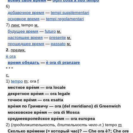
всему своё время
—
ogni cosa a suo tempo
6)
добавочное время
—
tempi supplementari
основное время
—
tempi regolamentari
7)
линг.
tempo
м.
будущее время
—
futuro
м.
настоящее время
—
presente
м.
прошедшее время
—
passato
м.
2.
предик.
è ora
время обедать
—
è ora di pranzare
* * *
с.
1)
tempo
m
; ora
f
местное вре́мя — ora locale
декретное вре́мя — ora legale
точное вре́мя — ora esatta
вре́мя по Гринвичу — ora (del meridiano) di Greenwich
московское вре́мя — ora di Mosca
среднеевропейское вре́мя — ora europea
2)
(
продолжительность, длительность чего-л.
)
tempo
m
Сколько вре́мени (= который час)? — Che ora è?; Che ore