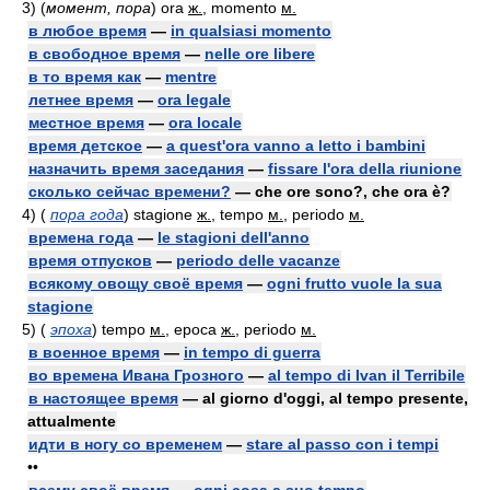
3)
(
момент, пора
)
ora
ж.
, momento
м.
в любое время
—
in qualsiasi momento
в свободное время
—
nelle ore libere
в то время как
—
mentre
летнее время
—
ora legale
местное время
—
ora locale
время детское
—
a quest'ora vanno a letto i bambini
назначить время заседания
—
fissare l'ora della riunione
сколько сейчас времени?
— che ore sono?, che ora è?
4)
(
пора года
)
stagione
ж.
, tempo
м.
, periodo
м.
времена года
—
le stagioni dell'anno
время отпусков
—
periodo delle vacanze
всякому овощу своё время
—
ogni frutto vuole la sua
stagione
5)
(
эпоха
)
tempo
м.
, epoca
ж.
, periodo
м.
в военное время
—
in tempo di guerra
во времена Ивана Грозного
—
al tempo di Ivan il Terribile
в настоящее время
— al giorno d'oggi, al tempo presente,
attualmente
идти в ногу со временем
—
stare al passo con i tempi
••