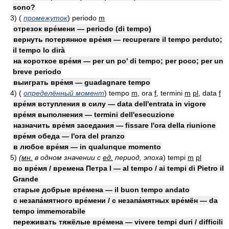
sono?
3)
(
промежуток
)
periodo
m
отрезок вре́мени — periodo (di tempo)
вернуть потерянное вре́мя — recuperare il tempo perduto;
il tempo lo dirà
на короткое вре́мя — per un po' di tempo; per poco; per un
breve periodo
выиграть вре́мя — guadagnare tempo
4)
(
определённый момент
)
tempo
m
, ora
f
, termini
m
pl
, data
f
вре́мя вступления в силу — data dell'entrata in vigore
вре́мя выполнения — termini dell'esecuzione
назначить вре́мя заседания — fissare l'ora della riunione
вре́мя обеда — l'ora del pranzo
в любое вре́мя — in qualunque momento
5)
(
мн.
в одном значении с
ед.
период, эпоха
)
tempi
m
pl
во вре́мя / времена Петра I — al tempo / ai tempi di Pietro il
Grande
старые добрые вре́мена — il buon tempo andato
с незапа́мятного вре́мени / с незапа́мятных вре́мён — da
tempo immemorabile
переживать тяжёлые вре́мена — vivere tempi duri / difficili