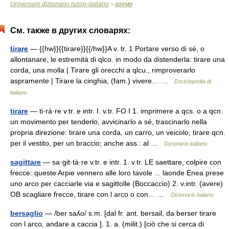
Universale dizionario russo-italiano
время
>
См. также в других словарях:
tirare
— {{hw}}{{tirare}}{{/hw}}A v. tr. 1 Portare verso di sé, o
allontanare, le estremità di qlco. in modo da distenderla: tirare una
corda, una molla | Tirare gli orecchi a qlcu., rimproverarlo
aspramente | Tirare la cinghia, (fam.) vivere… …
Enciclopedia di
italiano
tirare
— ti·rà·re v.tr. e intr. I. v.tr. FO I 1. imprimere a qcs. o a qcn.
un movimento per tenderlo, avvicinarlo a sé, trascinarlo nella
propria direzione: tirare una corda, un carro, un veicolo; tirare qcn.
per il vestito, per un braccio; anche ass.: al …
Dizionario italiano
sagittare
— sa·git·tà·re v.tr. e intr. 1. v.tr. LE saettare, colpire con
frecce: queste Arpie vennero alle loro tavole ... laonde Enea prese
uno arco per cacciarle via e sagittolle (Boccaccio) 2. v.intr. (avere)
OB scagliare frecce, tirare con l arco o con… …
Dizionario italiano
bersaglio
— /ber saʎo/ s.m. [dal fr. ant. bersail, da berser tirare
con l arco, andare a caccia ]. 1. a. (milit.) [ciò che si cerca di