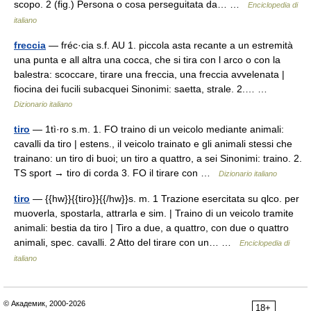
scopo. 2 (fig.) Persona o cosa perseguitata da… …
Enciclopedia di
italiano
freccia
— fréc·cia s.f. AU 1. piccola asta recante a un estremità
una punta e all altra una cocca, che si tira con l arco o con la
balestra: scoccare, tirare una freccia, una freccia avvelenata |
fiocina dei fucili subacquei Sinonimi: saetta, strale. 2.… …
Dizionario italiano
tiro
— 1tì·ro s.m. 1. FO traino di un veicolo mediante animali:
cavalli da tiro | estens., il veicolo trainato e gli animali stessi che
trainano: un tiro di buoi; un tiro a quattro, a sei Sinonimi: traino. 2.
TS sport → tiro di corda 3. FO il tirare con …
Dizionario italiano
tiro
— {{hw}}{{tiro}}{{/hw}}s. m. 1 Trazione esercitata su qlco. per
muoverla, spostarla, attrarla e sim. | Traino di un veicolo tramite
animali: bestia da tiro | Tiro a due, a quattro, con due o quattro
animali, spec. cavalli. 2 Atto del tirare con un… …
Enciclopedia di
italiano
© Академик, 2000-2026
18+