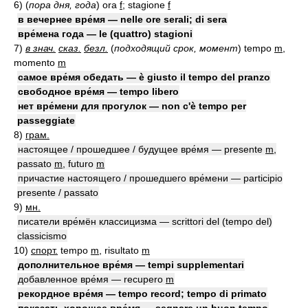
6)
(
пора дня, года
)
ora
f
; stagione
f
в вечернее вре́мя — nelle ore serali; di sera
вре́мена года — le (quattro) stagioni
7)
в знач.
сказ.
безл.
(
подходящий срок, момент
)
tempo
m
,
momento
m
самое вре́мя обедать — è giusto il tempo del pranzo
свободное вре́мя — tempo libero
нет вре́мени для прогулок — non c'è tempo per
passeggiate
8)
грам.
настоящее / прошедшее / будущее вре́мя — presente
m
,
passato
m
, futuro
m
причастие настоящего / прошедшего вре́мени — participio
presente / passato
9)
мн.
писатели вре́мён классицизма — scrittori del (tempo del)
classicismo
10)
спорт.
tempo
m
, risultato
m
дополнительное вре́мя — tempi supplementari
добавленное вре́мя — recupero
m
рекордное вре́мя — tempo record; tempo di primato