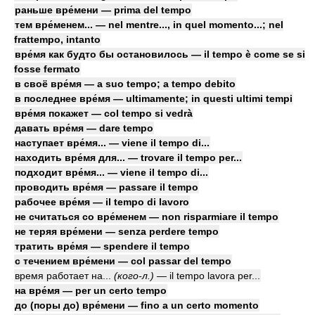
раньше вре́мени — prima del tempo
тем вре́менем... — nel mentre..., in quel momento...; nel
frattempo, intanto
вре́мя как будто бы остановилось — il tempo è come se si
fosse fermato
в своё вре́мя — a suo tempo; a tempo debito
в последнее вре́мя — ultimamente; in questi ultimi tempi
вре́мя покажет — col tempo si vedrà
давать вре́мя — dare tempo
наступает вре́мя... — viene il tempo di...
находить вре́мя для... — trovare il tempo per...
подходит вре́мя... — viene il tempo di...
проводить вре́мя — passare il tempo
рабочее вре́мя — il tempo di lavoro
не считаться со вре́менем — non risparmiare il tempo
не теряя вре́мени — senza perdere tempo
тратить вре́мя — spendere il tempo
с течением вре́мени — col passar del tempo
время работает на...
(кого-л.)
— il tempo lavora per...
на вре́мя — per un certo tempo
до (поры до) вре́мени — fino a un certo momento