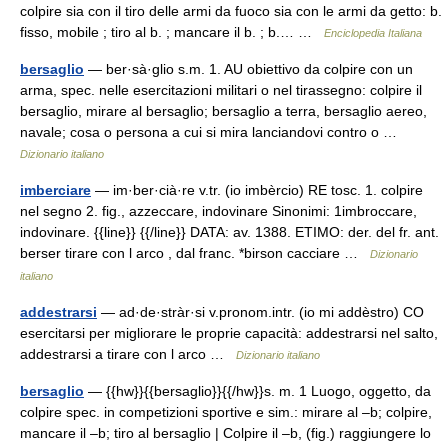
colpire sia con il tiro delle armi da fuoco sia con le armi da getto: b.
fisso, mobile ; tiro al b. ; mancare il b. ; b.… …
Enciclopedia Italiana
bersaglio
— ber·sà·glio s.m. 1. AU obiettivo da colpire con un
arma, spec. nelle esercitazioni militari o nel tirassegno: colpire il
bersaglio, mirare al bersaglio; bersaglio a terra, bersaglio aereo,
navale; cosa o persona a cui si mira lanciandovi contro o …
Dizionario italiano
imberciare
— im·ber·cià·re v.tr. (io imbèrcio) RE tosc. 1. colpire
nel segno 2. fig., azzeccare, indovinare Sinonimi: 1imbroccare,
indovinare. {{line}} {{/line}} DATA: av. 1388. ETIMO: der. del fr. ant.
berser tirare con l arco , dal franc. *birson cacciare …
Dizionario
italiano
addestrarsi
— ad·de·stràr·si v.pronom.intr. (io mi addèstro) CO
esercitarsi per migliorare le proprie capacità: addestrarsi nel salto,
addestrarsi a tirare con l arco …
Dizionario italiano
bersaglio
— {{hw}}{{bersaglio}}{{/hw}}s. m. 1 Luogo, oggetto, da
colpire spec. in competizioni sportive e sim.: mirare al –b; colpire,
mancare il –b; tiro al bersaglio | Colpire il –b, (fig.) raggiungere lo