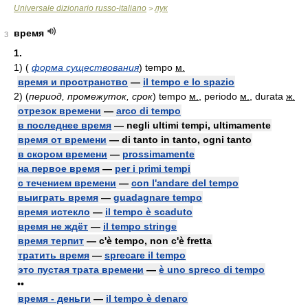
Universale dizionario russo-italiano
лук
>
время
3
1.
1)
(
форма существования
)
tempo
м.
время и пространство
—
il tempo e lo spazio
2)
(
период, промежуток, срок
)
tempo
м.
, periodo
м.
, durata
ж.
отрезок времени
—
arco di tempo
в последнее время
— negli ultimi tempi, ultimamente
время от времени
— di tanto in tanto, ogni tanto
в скором времени
—
prossimamente
на первое время
—
per i primi tempi
с течением времени
—
con l'andare del tempo
выиграть время
—
guadagnare tempo
время истекло
—
il tempo è scaduto
время не ждёт
—
il tempo stringe
время терпит
— c'è tempo, non c'è fretta
тратить время
—
sprecare il tempo
это пустая трата времени
—
è uno spreco di tempo
••
время - деньги
—
il tempo è denaro