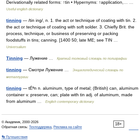
Derivationally related forms: ↑tin • Hypernyms: ↑application,… …
Useful english dictionary
tinning
— /tin ing/, n. 1. the act or technique of coating with tin. 2.
the act or technique of coating with soft solder. 3. Chiefly Brit. the
process, technique, or business of preserving or packing
foodstuffs in tins; canning. [1400 50; late ME; see TIN …
Universalium
Tinning
— Лужение …
Краткий толковый словарь по полиграфии
tinning
— Смотри Лужение …
Энциклопедический словарь по
металлургии
tinning
— tÉªn n. aluminum, type of metal; (British) can, aluminum
container v. preserve, can; plate with tin adj. of aluminum, made
from aluminum …
English contemporary dictionary
© Академик, 2000-2026
18+
Обратная связь:
Техподдержка
,
Реклама на сайте
👣 Путешествия