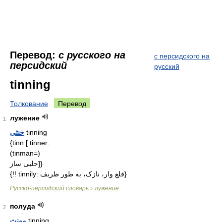
Перевод:
с русского на
с персидского на
персидский
русский
tinning
Толкование
Перевод
лужение
1
خنثی
tinning
{tinn [ tinner:
(tinman=)
حلبی ساز]}
{!! tinnily: قلع وار، نازک، به طور ظریف}
Русско-персидский словарь
лужение
>
полуда
2
مونث
tinning