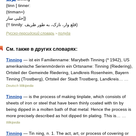
{tinn [ tinner:
(tinman=)
حلبی ساز]}
{!! tinnily: قلع وار، نازک، به طور ظریف}
Русско-персидский словарь
полуда
>
См. также в других словарях:
Tinning
— ist ein Familienname: Marybeth Tinning (* 1942), US
amerikanische Serienmörderin ein Ortsname: Tinning (Riedering),
Ortsteil der Gemeinde Riedering, Landkreis Rosenheim, Bayern
Tinning (Trostberg), Ortsteil der Stadt Trostberg, Landkreis… …
Deutsch Wikipedia
Tinning
— is the process of making tinplate, which consists of
sheets of iron or steel that have been thinly coated with tin by
being dipped in a molten bath of that metal. Hence the process is
more precisely described as hot dipped tin plating. This is… …
Wikipedia
Tinning
— Tin ning, n. 1. The act, art, or process of covering or