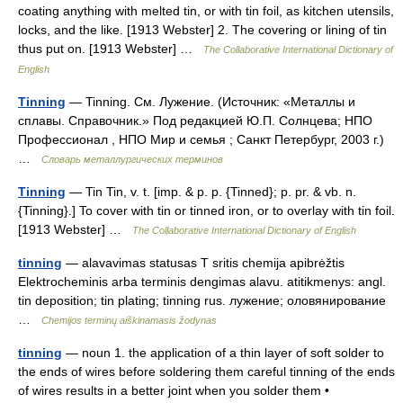
coating anything with melted tin, or with tin foil, as kitchen utensils,
locks, and the like. [1913 Webster] 2. The covering or lining of tin
thus put on. [1913 Webster] …
The Collaborative International Dictionary of
English
Tinning
— Tinning. См. Лужение. (Источник: «Металлы и
сплавы. Справочник.» Под редакцией Ю.П. Солнцева; НПО
Профессионал , НПО Мир и семья ; Санкт Петербург, 2003 г.)
…
Словарь металлургических терминов
Tinning
— Tin Tin, v. t. [imp. & p. p. {Tinned}; p. pr. & vb. n.
{Tinning}.] To cover with tin or tinned iron, or to overlay with tin foil.
[1913 Webster] …
The Collaborative International Dictionary of English
tinning
— alavavimas statusas T sritis chemija apibrėžtis
Elektrocheminis arba terminis dengimas alavu. atitikmenys: angl.
tin deposition; tin plating; tinning rus. лужение; оловянирование
…
Chemijos terminų aiškinamasis žodynas
tinning
— noun 1. the application of a thin layer of soft solder to
the ends of wires before soldering them careful tinning of the ends
of wires results in a better joint when you solder them •