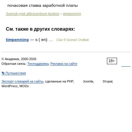
почасовая ставка заработной платы
Svensk-rysk afärscentrum lexikon
timpenning
>
См. также в других словарях:
timpenning
— s ( en) …
Clue 9 Svensk Ordbok
© Академик, 2000-2026
18+
Обратная связь:
Техподдержка
,
Реклама на сайте
👣 Путешествия
Экспорт словарей на сайты
, сделанные на PHP,
Joomla,
Drupal,
WordPress, MODx.