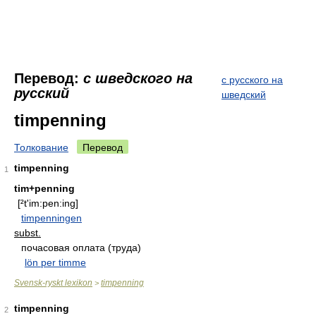
Перевод:
с шведского на
с русского на
русский
шведский
timpenning
Толкование
Перевод
timpenning
1
tim+penning
[²t'im:pen:ing]
timpenningen
subst.
почасовая оплата (труда)
lön per timme
Svensk-ryskt lexikon
timpenning
>
timpenning
2