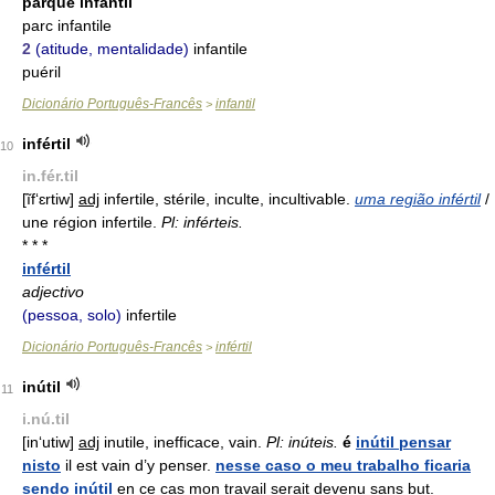
parque infantil
parc infantile
2
(atitude, mentalidade)
infantile
puéril
Dicionário Português-Francês
infantil
>
infértil
10
in.fér.til
[ĩf‘ɛrtiw]
adj
infertile, stérile, inculte, incultivable.
uma região infértil
/
une région infertile.
Pl: inférteis.
* * *
infértil
adjectivo
(pessoa, solo)
infertile
Dicionário Português-Francês
infértil
>
inútil
11
i.nú.til
[in‘utiw]
adj
inutile, inefficace, vain.
Pl: inúteis.
é
inútil pensar
nisto
il est vain d’y penser.
nesse caso o meu trabalho ficaria
sendo
inútil
en ce cas mon travail serait devenu sans but.