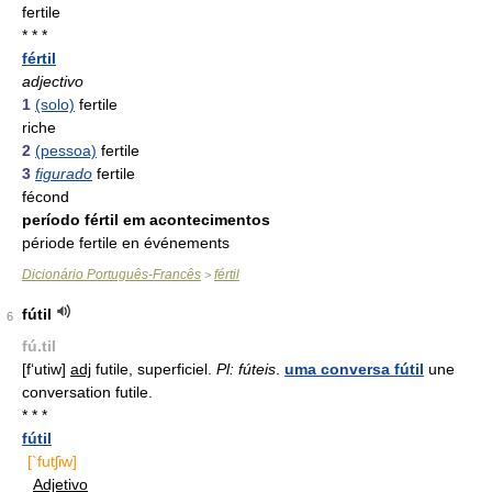
fertile
* * *
fértil
adjectivo
1
(solo)
fertile
riche
2
(pessoa)
fertile
3
figurado
fertile
fécond
período fértil em acontecimentos
période fertile en événements
Dicionário Português-Francês
fértil
>
fútil
6
fú.til
[f‘utiw]
adj
futile, superficiel.
Pl: fúteis
.
uma conversa fútil
une
conversation futile.
* * *
fútil
[`futʃiw]
Adjetivo