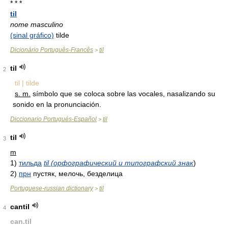
* * *
til
nome masculino
(sinal gráfico)
tilde
Dicionário Português-Francês
til
>
til
2
til | tilde
s. m.
símbolo que se coloca sobre las vocales, nasalizando su
sonido en la pronunciación.
Diccionario Portugués-Español
til
>
til
3
m
1)
тильда
til (орфографический и типографский знак
)
2)
прн
пустяк, мелочь, безделица
Portuguese-russian dictionary
til
>
cantil
4
can.til