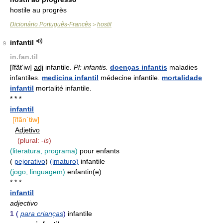
hostile au progrès
Dicionário Português-Francês
hostil
>
infantil
9
in.fan.til
[ĩfãt‘iw]
adj
infantile.
Pl: infantis.
doenças infantis
maladies
infantiles.
medicina infantil
médecine infantile.
mortalidade
infantil
mortalité infantile.
* * *
infantil
[ĩfãn`tiw]
Adjetivo
(plural: -
is
)
(literatura, programa)
pour enfants
(
pejorativo
)
(imaturo)
infantile
(jogo, linguagem)
enfantin(e)
* * *
infantil
adjectivo
1
(
para crianças
)
infantile