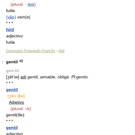
(plural: -
teis
)
futile
(vão)
vain(e)
* * *
fútil
adjectivo
futile
Dicionário Português-Francês
fútil
>
gentil
7
gen.til
[ʒẽt‘iw]
adj
gentil, aimable, obligé.
Pl:gentis.
* * *
gentil
[ʒẽn`tʃiw]
Adjetivo
(plural: -
is
)
gentil(ille)
* * *
gentil
adjectivo