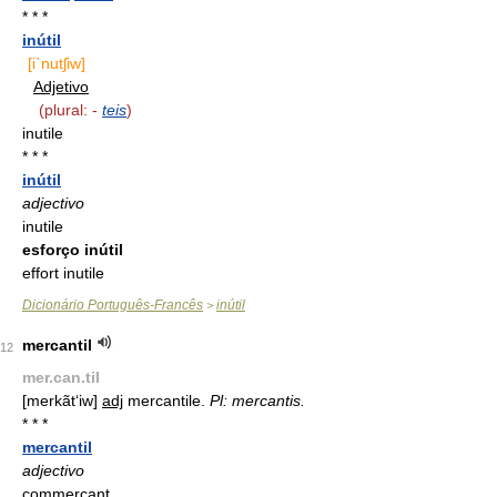
* * *
inútil
[i`nutʃiw]
Adjetivo
(plural: -
teis
)
inutile
* * *
inútil
adjectivo
inutile
esforço inútil
effort inutile
Dicionário Português-Francês
inútil
>
mercantil
12
mer.can.til
[merkãt‘iw]
adj
mercantile.
Pl: mercantis.
* * *
mercantil
adjectivo
commerçant