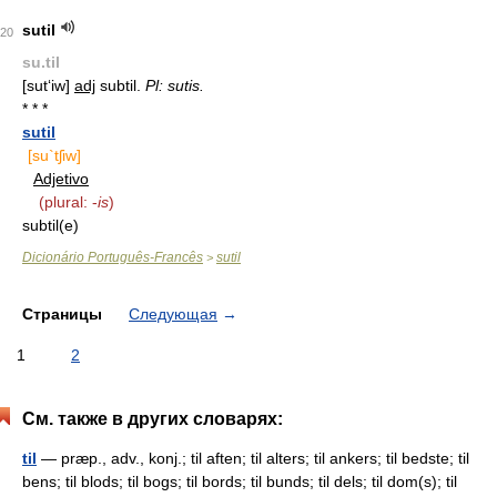
sutil
20
su.til
[sut‘iw]
adj
subtil.
Pl: sutis.
* * *
sutil
[su`tʃiw]
Adjetivo
(plural: -
is
)
subtil(e)
Dicionário Português-Francês
sutil
>
Страницы
Следующая
→
1
2
См. также в других словарях:
til
— præp., adv., konj.; til aften; til alters; til ankers; til bedste; til
bens; til blods; til bogs; til bords; til bunds; til dels; til dom(s); til