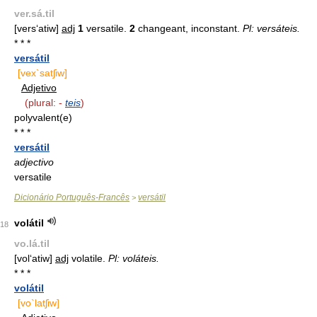
ver.sá.til
[vers‘atiw]
adj
1
versatile.
2
changeant, inconstant.
Pl: versáteis.
* * *
versátil
[vex`satʃiw]
Adjetivo
(plural: -
teis
)
polyvalent(e)
* * *
versátil
adjectivo
versatile
Dicionário Português-Francês
versátil
>
volátil
18
vo.lá.til
[vol‘atiw]
adj
volatile.
Pl: voláteis.
* * *
volátil
[vo`latʃiw]