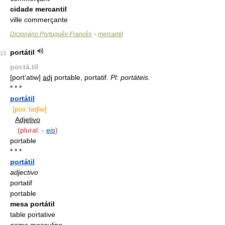
cidade mercantil
ville commerçante
Dicionário Português-Francês
mercantil
>
portátil
13
por.tá.til
[port‘atiw]
adj
portable, portatif.
Pl: portáteis.
* * *
portátil
[pox`tatʃiw]
Adjetivo
(plural: -
eis
)
portable
* * *
portátil
adjectivo
portatif
portable
mesa portátil
table portative