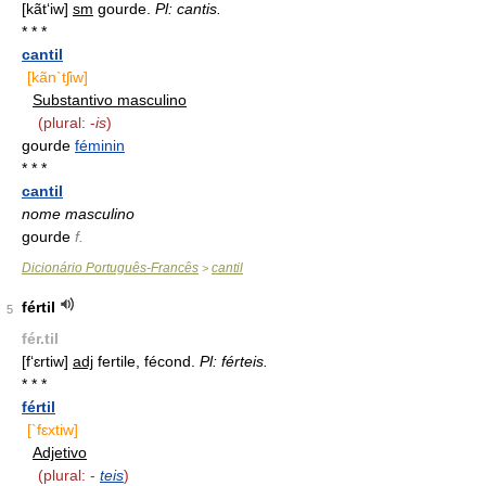
[kãt‘iw]
sm
gourde.
Pl: cantis.
* * *
cantil
[kãn`tʃiw]
Substantivo masculino
(plural: -
is
)
gourde
féminin
* * *
cantil
nome masculino
gourde
f.
Dicionário Português-Francês
cantil
>
fértil
5
fér.til
[f‘ɛrtiw]
adj
fertile, fécond.
Pl: férteis.
* * *
fértil
[`fɛxtiw]
Adjetivo
(plural: -
teis
)