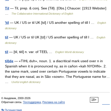
Til
— Til, prep. & conj. See {Till}. [Obs.] Chaucer. [1913 Webster]
…
The Collaborative International Dictionary of English
'til
— UK / US or til UK [tɪl] / US another spelling of till I …
English
dictionary
til
— UK / US or til UK [tɪl] / US another spelling of till I …
English
dictionary
til
— [til, tēl] n. var. of TEEL …
English World dictionary
til|de
— «TIHL duh», noun. 1. a diacritical mark used over n in
Spanish when it is pronounced ny, as in cañon «kah NYOHN». 2.
the same mark, used over certain Portuguese vowels to indicate
that they are nasal, as in São «sown». The Portuguese name for…
…
Useful english dictionary
© Академик, 2000-2026
18+
Обратная связь:
Техподдержка
,
Реклама на сайте
👣 Путешествия