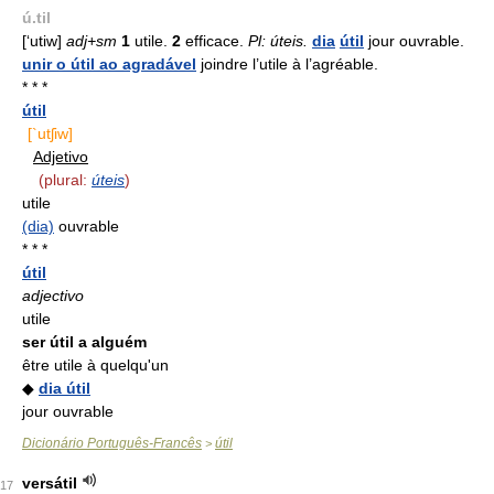
ú.til
[‘utiw]
adj+sm
1
utile.
2
efficace.
Pl: úteis.
dia
útil
jour ouvrable.
unir o útil ao agradável
joindre l’utile à l’agréable.
* * *
útil
[`utʃiw]
Adjetivo
(plural:
úteis
)
utile
(dia)
ouvrable
* * *
útil
adjectivo
utile
ser útil a alguém
être utile à quelqu'un
◆
dia útil
jour ouvrable
Dicionário Português-Francês
útil
>
versátil
17