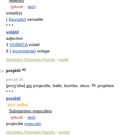
Adjetivo
(plural: -
teis
)
volatil(e)
(
figurado
) versatile
* * *
volátil
adjectivo
1
QUÍMICA
volatil
2
(
inconstante
)
volage
Dicionário Português-Francês
volátil
>
projétil
19
pro.jé.til
[proʒ‘ɛtiw]
sm
projectile, balle, bombe, obus.
Pl: projéteis.
* * *
projétil
[pro`ʒɛtʃiw]
Substantivo masculino
(plural: -
teis
)
projectile
masculin
Dicionário Português-Francês
projétil
>