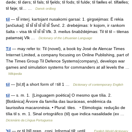
døde; til dørs; til fals; til fjelds; til fods; til fulde; til fælles el. tilfælles;
til føje; til… …
Dansk ordbog
til
— til̃ interj. kartojant nusakomi garsai: 1. girgsėjimas: Ė rėkia
[ančiukai]: til̃ til̃ til̃ til̃ til̃ til̃ Švnč. 2. drebėjimas: Ir kojom, ir rankom
šalta – visa tik til̃ til̃ til̃ Vlk. 3. meilus šnabždėjimas: Til til til – tilenas
patamsėj Vlk …
Dictionary of the Lithuanian Language
Til
— may refer to: Til (novel), a book by José de Alencar Times
Internet Limited, a company focusing on Online Publishing, part of
The Times Group Til Defence Systems(company), develops war
games and simulation systems for commanders at all levels the …
Wikipedia
til
— [tıl,tl] a short form of ↑till 1 …
Dictionary of contemporary English
til
— s. m. 1. [Linguagem poética] O mesmo que tília. 2.
[Botânica] Árvore da família das lauráceas, endêmica da
laurissilva macaronésia. • Plural: tiles. ‣ Etimologia: redução de
tília til s. m. 1. Sinal ortográfico (til) que indica nasalidade (ex …
Dicionário da Língua Portuguesa
'til
— or til [til] prep., conj. Informal till; until …
English World dictionary