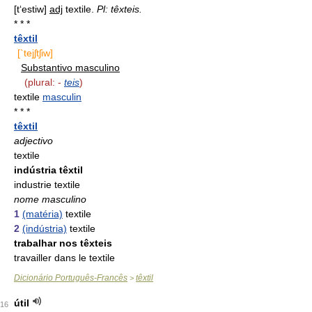
[t‘estiw]
adj
textile.
Pl: têxteis.
* * *
têxtil
[`tejʃtʃiw]
Substantivo masculino
(plural: -
teis
)
textile
masculin
* * *
têxtil
adjectivo
textile
indústria têxtil
industrie textile
nome masculino
1
(matéria)
textile
2
(indústria)
textile
trabalhar nos têxteis
travailler dans le textile
Dicionário Português-Francês
têxtil
>
útil
16