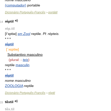
nome masculino
(computador)
portable
Dicionário Português-Francês
portátil
>
réptil
14
rép.til
[r̄’ɛptiw]
sm Zool
reptile.
Pl: répteis.
* * *
réptil
[`xɛptiw]
Substantivo masculino
(plural: -
teis
)
reptile
masculin
* * *
réptil
nome masculino
ZOOLOGIA
reptile
Dicionário Português-Francês
réptil
>
têxtil
15
têx.til