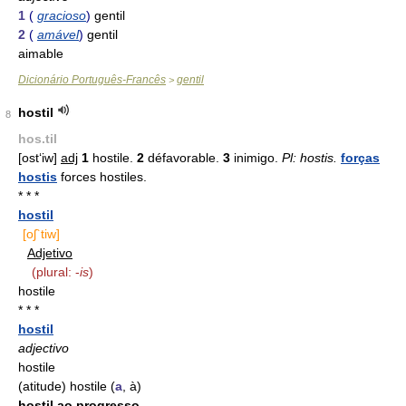
1
(
gracioso
)
gentil
2
(
amável
)
gentil
aimable
Dicionário Português-Francês
gentil
>
hostil
8
hos.til
[ost‘iw]
adj
1
hostile.
2
défavorable.
3
inimigo.
Pl: hostis.
forças
hostis
forces hostiles.
* * *
hostil
[oʃ`tiw]
Adjetivo
(plural: -
is
)
hostile
* * *
hostil
adjectivo
hostile
(atitude) hostile (
a
, à)
hostil ao progresso