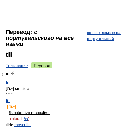
Перевод:
с
со всех языков на
португальского на все
португальский
языки
til
Толкование
Перевод
til
1
til
[t‘iw]
sm
tilde.
* * *
til
[`tiw]
Substantivo masculino
(plural:
tis
)
tilde
masculin