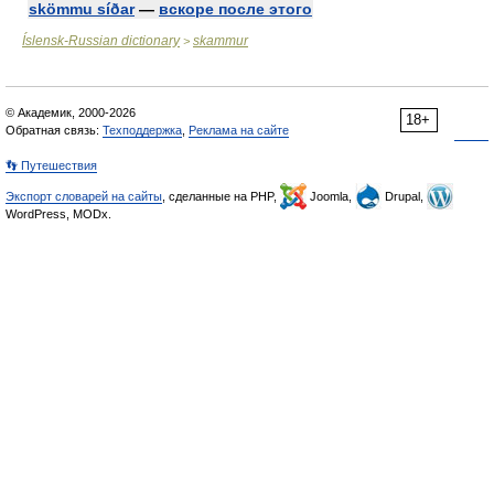
skömmu síðar
—
вскоре после этого
Íslensk-Russian dictionary
skammur
>
© Академик, 2000-2026
18+
Обратная связь:
Техподдержка
,
Реклама на сайте
👣 Путешествия
Экспорт словарей на сайты
, сделанные на PHP,
Joomla,
Drupal,
WordPress, MODx.