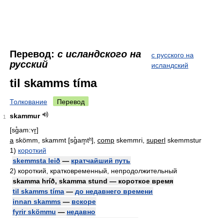
Перевод:
с исландского на
с русского на
русский
исландский
til skamms tíma
Толкование
Перевод
skammur
1
[sg̊am:ʏr̬]
a
skömm, skammt [sg̊am̥tʰ],
comp
skemmri,
superl
skemmstur
1)
короткий
skemmsta leið
—
кратчайший путь
2)
короткий, кратковременный, непродолжительный
skamma hríð, skamma stund — короткое время
til skamms tíma
—
до недавнего времени
innan skamms
—
вскоре
fyrir skömmu
—
недавно