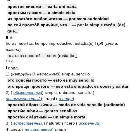
••
просто́е письмо́ — carta ordinaria
просты́м гла́зом — a simple vista
из просто́го любопы́тства — por mera curiosidad
по той просто́й причи́не, что... — por la simple razón, (de)
que...
II
м.
horas muertas, tiempo improductivo; estadía(s)
f
(
pl
)
(
судна,
вагона
)
пла́та за просто́й — sobre(e)stadía
f
* * *
I
прил.
1)
(
нетрудный, несложный
)
simple, sencillo
э́то совсе́м просто — esto es muy sencillo
э́то про́ще просто́го — eso está chupado, es coser y cantar
2)
(
обыкновенный
)
simple, ordinario; sencillo
(
незамысловатый
)
; frugal
(
о пище
)
просто́й о́браз жи́зни — modo de vida sencillo (ordinario)
просты́е лю́ди — gentes sencillas
просто́й сме́ртный — un simple mortal
3)
(
естественный
)
natural; sincero
(
искренний
)
4)
спец.
(
не составной
)
simple