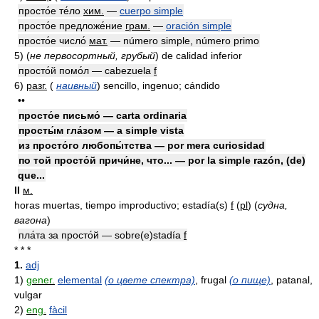
просто́е те́ло
хим.
—
cuerpo simple
просто́е предложе́ние
грам.
—
oración simple
просто́е число́
мат.
— número simple, número primo
5)
(
не первосортный, грубый
)
de calidad inferior
просто́й помо́л — cabezuela
f
6)
разг.
(
наивный
)
sencillo, ingenuo; cándido
••
просто́е письмо́ — carta ordinaria
просты́м гла́зом — a simple vista
из просто́го любопы́тства — por mera curiosidad
по той просто́й причи́не, что... — por la simple razón, (de)
que...
II
м.
horas muertas, tiempo improductivo; estadía(s)
f
(
pl
)
(
судна,
вагона
)
пла́та за просто́й — sobre(e)stadía
f
* * *
1.
adj
1)
gener.
elemental
(о цвете спектра)
, frugal
(о пище)
, patanal,
vulgar
2)
eng.
fàcil