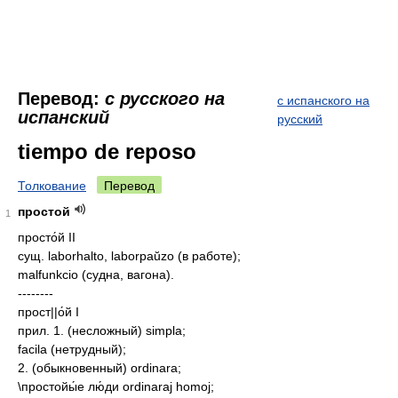
Перевод:
с русского на
с испанского на
испанский
русский
tiempo de reposo
Толкование
Перевод
простой
1
просто́й II
сущ. laborhalto, laborpaŭzo (в работе);
malfunkcio (судна, вагона).
--------
прост||о́й I
прил. 1. (несложный) simpla;
facila (нетрудный);
2. (обыкновенный) ordinara;
\простойы́е лю́ди ordinaraj homoj;