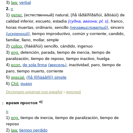
3)
law.
verbal
2.
n
1)
gener.
(естественный) natural, (ñå ïåðâîñîðáñúì, ãðóáúì) de
calidad inferior, escueto, estadìa
(судна, вагона; pl; s)
, franco,
horas muertas, ordinario, sencillo
(незамысловатый)
, sincero
(искренний)
, tiempo improductivo, común y corriente, candido,
familiar, llano, mollar, simple
2)
colloq.
(ñàèâñúì) sencillo, cándido, ingenuo
3)
eng.
detención, parada, tiempo de inercia, tiempo de
paralización, tiempo de reposo, tiempo inactivo, huelga
4)
econ.
de sola firma
(вексель)
, inactividad, paro, tiempo de
paro, tiempo muerto, corriente
5)
special.
(ñå ñîñáàâñîì) simple
6)
Chil.
guaso
Diccionario universal ruso-español
простой
>
время простоя
2
n
1)
eng.
tiempo de inercia, tiempo de paralización, tiempo de
reposo
2)
law.
tiempo perdido