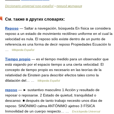
Diccionario universal ruso-español
период молчания
>
См. также в других словарях:
Reposo
— Saltar a navegación, búsqueda En física se considera
reposo a un estado de movimiento rectilíneo uniforme en el cual la
velocidad es nula. El reposo sólo existe dentro de un punto de
referencia.es una forma de decir reposo Propiedades Ecuación lo
…
Wikipedia Español
Tiempo propio
— es el tiempo medido para un observador que
está viajando por el espacio tiempo a una cierta velocidad. El
concepto de tiempo propio es necesario en las teorías de la
relatividad de Einstein para describir efectos tales como la
dilatación del… …
Wikipedia Español
reposo
— ► sustantivo masculino 1 Acción y resultado de
reposar o reposarse. 2 Estado de quietud, tranquilidad o
descanso: ■ después de tanto trabajo necesito unos días de
reposo. SINÓNIMO calma ANTÓNIMO ajetreo 3 FÍSICA
Inmovilidad de un cuerpo respecto… …
Enciclopedia Universal