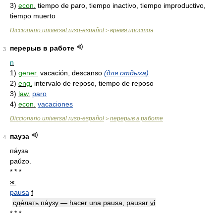
3)
econ.
tiempo de paro, tiempo inactivo, tiempo improductivo,
tiempo muerto
Diccionario universal ruso-español
время простоя
>
перерыв в работе
3
n
1)
gener.
vacación, descanso
(для отдыха)
2)
eng.
intervalo de reposo, tiempo de reposo
3)
law.
paro
4)
econ.
vacaciones
Diccionario universal ruso-español
перерыв в работе
>
пауза
4
па́уза
paŭzo.
* * *
ж.
pausa
f
сде́лать па́узу — hacer una pausa, pausar
vi
* * *