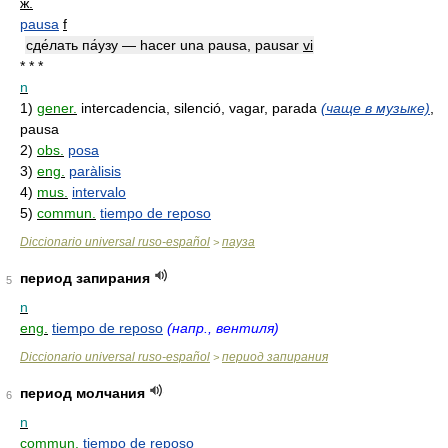
ж.
pausa
f
сде́лать па́узу — hacer una pausa, pausar
vi
* * *
n
1)
gener.
intercadencia, silenció, vagar, parada
(чаще в музыке)
,
pausa
2)
obs.
posa
3)
eng.
paràlisis
4)
mus.
intervalo
5)
commun.
tiempo de reposo
Diccionario universal ruso-español
пауза
>
период запирания
5
n
eng.
tiempo de reposo
(напр., вентиля)
Diccionario universal ruso-español
период запирания
>
период молчания
6
n
commun.
tiempo de reposo