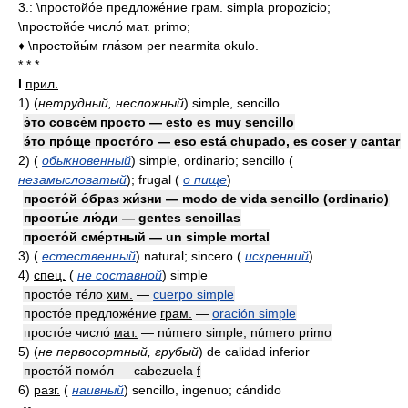
3.: \простойо́е предложе́ние грам. simpla propozicio;
\простойо́е число́ мат. primo;
♦ \простойы́м гла́зом per nearmita okulo.
* * *
I
прил.
1)
(
нетрудный, несложный
)
simple, sencillo
э́то совсе́м просто — esto es muy sencillo
э́то про́ще просто́го — eso está chupado, es coser y cantar
2)
(
обыкновенный
)
simple, ordinario; sencillo
(
незамысловатый
)
; frugal
(
о пище
)
просто́й о́браз жи́зни — modo de vida sencillo (ordinario)
просты́е лю́ди — gentes sencillas
просто́й сме́ртный — un simple mortal
3)
(
естественный
)
natural; sincero
(
искренний
)
4)
спец.
(
не составной
)
simple
просто́е те́ло
хим.
—
cuerpo simple
просто́е предложе́ние
грам.
—
oración simple
просто́е число́
мат.
— número simple, número primo
5)
(
не первосортный, грубый
)
de calidad inferior
просто́й помо́л — cabezuela
f
6)
разг.
(
наивный
)
sencillo, ingenuo; cándido