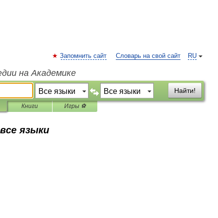
Запомнить сайт
Словарь на свой сайт
RU
едии на Академике
Найти!
Книги
Игры ⚽
 все языки