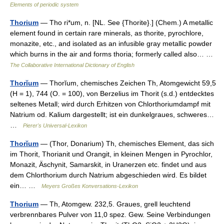
Elements of periodic system
Thorium
— Tho ri*um, n. [NL. See {Thorite}.] (Chem.) A metallic
element found in certain rare minerals, as thorite, pyrochlore,
monazite, etc., and isolated as an infusible gray metallic powder
which burns in the air and forms thoria; formerly called also… …
The Collaborative International Dictionary of English
Thorĭum
— Thorĭum, chemisches Zeichen Th, Atomgewicht 59,5
(H = 1), 744 (O. = 100), von Berzelius im Thorit (s.d.) entdecktes
seltenes Metall; wird durch Erhitzen von Chlorthoriumdampf mit
Natrium od. Kalium dargestellt; ist ein dunkelgraues, schweres…
…
Pierer's Universal-Lexikon
Thorĭum
— (Thor, Donarium) Th, chemisches Element, das sich
im Thorit, Thorianit und Orangit, in kleinen Mengen in Pyrochlor,
Monazit, Äschynit, Samarskit, in Uranerzen etc. findet und aus
dem Chlorthorium durch Natrium abgeschieden wird. Es bildet
ein… …
Meyers Großes Konversations-Lexikon
Thorium
— Th, Atomgew. 232,5. Graues, grell leuchtend
verbrennbares Pulver von 11,0 spez. Gew. Seine Verbindungen