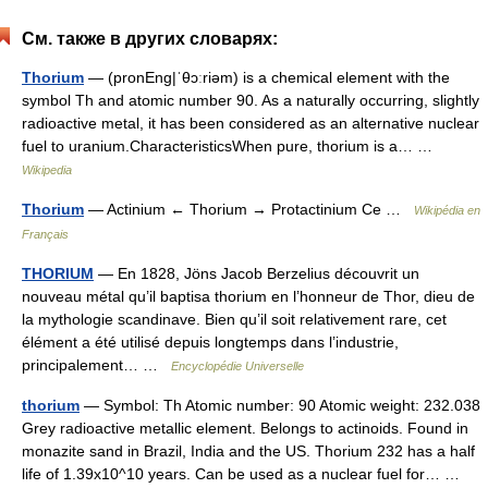
См. также в других словарях:
Thorium
— (pronEng|ˈθɔːriəm) is a chemical element with the
symbol Th and atomic number 90. As a naturally occurring, slightly
radioactive metal, it has been considered as an alternative nuclear
fuel to uranium.CharacteristicsWhen pure, thorium is a… …
Wikipedia
Thorium
— Actinium ← Thorium → Protactinium Ce …
Wikipédia en
Français
THORIUM
— En 1828, Jöns Jacob Berzelius découvrit un
nouveau métal qu’il baptisa thorium en l’honneur de Thor, dieu de
la mythologie scandinave. Bien qu’il soit relativement rare, cet
élément a été utilisé depuis longtemps dans l’industrie,
principalement… …
Encyclopédie Universelle
thorium
— Symbol: Th Atomic number: 90 Atomic weight: 232.038
Grey radioactive metallic element. Belongs to actinoids. Found in
monazite sand in Brazil, India and the US. Thorium 232 has a half
life of 1.39x10^10 years. Can be used as a nuclear fuel for… …