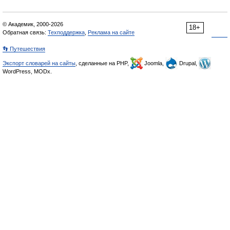
© Академик, 2000-2026
18+
Обратная связь:
Техподдержка
,
Реклама на сайте
👣 Путешествия
Экспорт словарей на сайты
, сделанные на PHP,
Joomla,
Drupal,
WordPress, MODx.