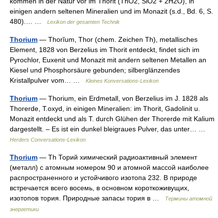
kommen in der Natur vor im Thorit (ThO2, SiO2 + 2H2O), in
einigen andern seltenen Mineralien und im Monazit (s.d., Bd. 6, S.
480).… …
Lexikon der gesamten Technik
Thorium
— Thorĭum, Thor (chem. Zeichen Th), metallisches
Element, 1828 von Berzelius im Thorit entdeckt, findet sich im
Pyrochlor, Euxenit und Monazit mit andern seltenen Metallen an
Kiesel und Phosphorsäure gebunden; silberglänzendes
Kristallpulver vom… …
Kleines Konversations-Lexikon
Thorium
— Thorium, ein Erdmetall, von Berzelius im J. 1828 als
Thorerde, T.oxyd, in einigen Mineralien: im Thorit, Gadolinit u.
Monazit entdeckt und als T. durch Glühen der Thorerde mit Kalium
dargestellt. – Es ist ein dunkel bleigraues Pulver, das unter… …
Herders Conversations-Lexikon
Thorium
— Тh Торий химический радиоактивный элемент
(металл) с атомным номером 90 и атомной массой наиболее
распространенного и устойчивого изотопа 232. В природе
встречается всего восемь, в основном короткоживущих,
изотопов тория. Природные запасы тория в …
Термины атомной
энергетики