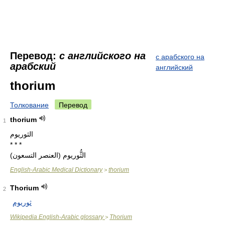
Перевод:
с английского на
с арабского на
арабский
английский
thorium
Толкование
Перевод
thorium
1
الثوريوم
* * *
الثُّوريوم (العنصر التسعون)
English-Arabic Medical Dictionary
thorium
>
Thorium
2
ثوريوم
Wikipedia English-Arabic glossary
Thorium
>