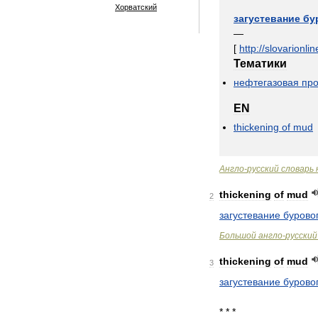
Хорватский
загустевание
бу
—
[
http:
//
slovarionlin
Тематики
нефтегазовая
пр
EN
thickening
of
mud
Англо
-
русский
словарь
thickening
of
mud
2
загустевание
бурово
Большой
англо
-
русский
thickening
of
mud
3
загустевание
бурово
* * *