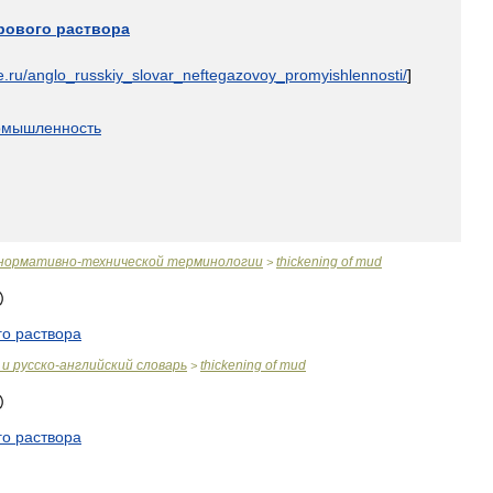
рового
раствора
e
.
ru
/
anglo
_
russkiy
_
slovar
_
neftegazovoy
_
promyishlennosti
/
]
омышленность
нормативно
-
технической
терминологии
thickening
of
mud
>
го
раствора
и
русско
-
английский
словарь
thickening
of
mud
>
го
раствора