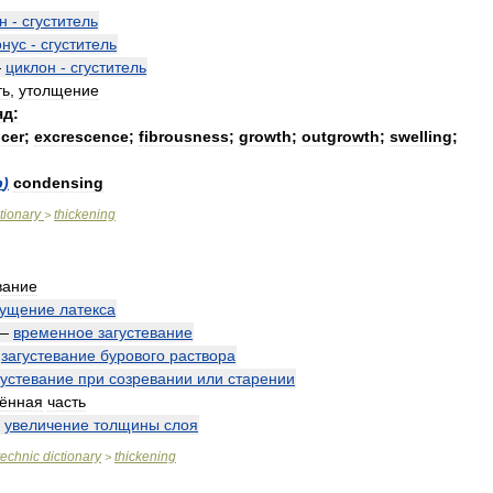
н
-
сгуститель
онус
-
сгуститель
—
циклон
-
сгуститель
ть
,
утолщение
яд:
cer
;
excrescence
;
fibrousness
;
growth
;
outgrowth
;
swelling
;
b
)
condensing
tionary
thickening
>
вание
гущение
латекса
—
временное
загустевание
—
загустевание
бурового
раствора
густевание
при
созревании
или
старении
ённая
часть
—
увеличение
толщины
слоя
technic
dictionary
thickening
>