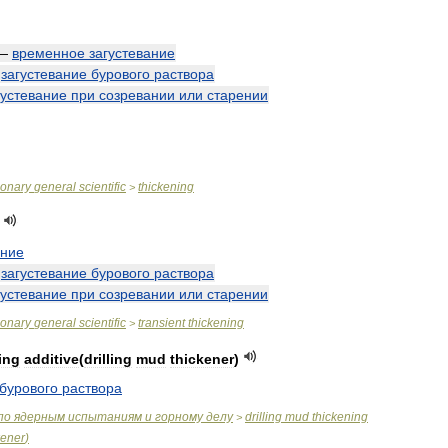
—
временное
загустевание
—
загустевание
бурового
раствора
густевание
при
созревании
или
старении
ionary
general
scientific
thickening
>
ание
—
загустевание
бурового
раствора
густевание
при
созревании
или
старении
ionary
general
scientific
transient
thickening
>
ing
additive
(
drilling
mud
thickener
)
бурового
раствора
по
ядерным
испытаниям
и
горному
делу
drilling
mud
thickening
>
kener
)