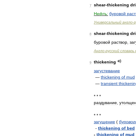
shear
-
thickening
dri
7
Нефть:
буровой
раст
Универсальный
англо
-
р
shear
-
thickening
dri
8
буровой
раствор
,
за
Англо
-
русский
словарь
thickening
9
загустевание
—
thickening
of
mud
—
transient
thickeni
* * *
раздувание
,
утолще
* * *
загущение
(
буровог
-
thickening
of
bed
-
thickening
of
mud