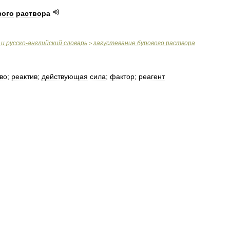
вого
раствора
и
русско
-
английский
словарь
загустевание
бурового
раствора
>
во
;
реактив
;
действующая
сила
;
фактор
;
реагент