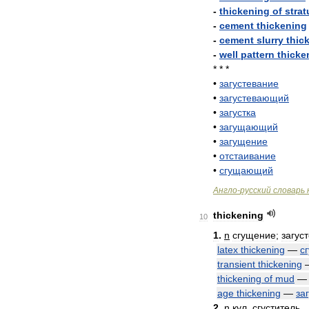
-
thickening
of
stra
-
cement
thickening
-
cement
slurry
thic
-
well
pattern
thicke
* * *
•
загустевание
•
загустевающий
•
загустка
•
загущающий
•
загущение
•
отстаивание
•
сгущающий
Англо
-
русский
словарь
thickening
10
1
.
n
сгущение
;
загус
latex
thickening
—
с
transient
thickening
thickening
of
mud
age
thickening
—
за
2
.
n
кул
.
сгуститель