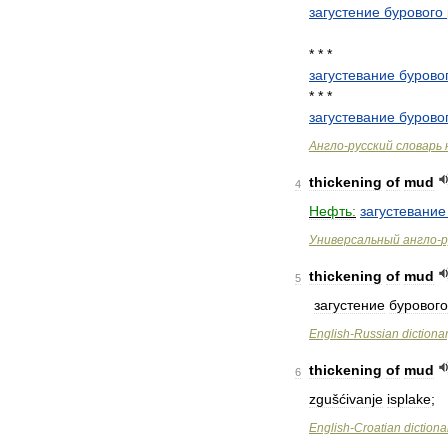
загустение
бурового
* * *
загустевание
бурово
* * *
загустевание
бурово
Англо
-
русский
словарь
thickening
of
mud
4
Нефть:
загустевание
Универсальный
англо
-
р
thickening
of
mud
5
загустение
бурового
English
-
Russian
dictiona
thickening
of
mud
6
zgušćivanje
isplake
;
English
-
Croatian
dictiona