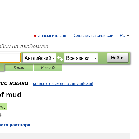
Запомнить сайт
Словарь на свой сайт
RU
едии на Академике
Найти!
Книги
Игры ⚽
все языки
со всех языков на английский
of mud
од
вого
раствора