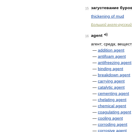
загустевание
буро
15
thickening
of
mud
Большой
англо
-
русский
agent
16
агент
;
среда
;
вещест
—
addition
agent
—
antifoam
agent
—
antifreezing
agent
—
binding
agent
—
breakdown
agent
—
carrying
agent
—
catalytic
agent
—
cementing
agent
—
chelating
agent
—
chemical
agent
—
coagulating
agent
—
cooling
agent
—
corroding
agent
—
corrosive
agent