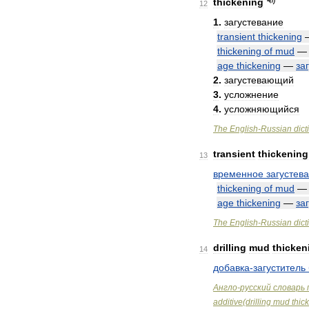
thickening
12
1
.
загустевание
transient
thickening
thickening
of
mud
age
thickening
—
за
2
.
загустевающий
3
.
усложнение
4
.
усложняющийся
The
English
-
Russian
dict
transient
thickening
13
временное
загустев
thickening
of
mud
age
thickening
—
за
The
English
-
Russian
dict
drilling
mud
thicken
14
добавка
-
загуститель
Англо
-
русский
словарь
additive
(
drilling
mud
thic