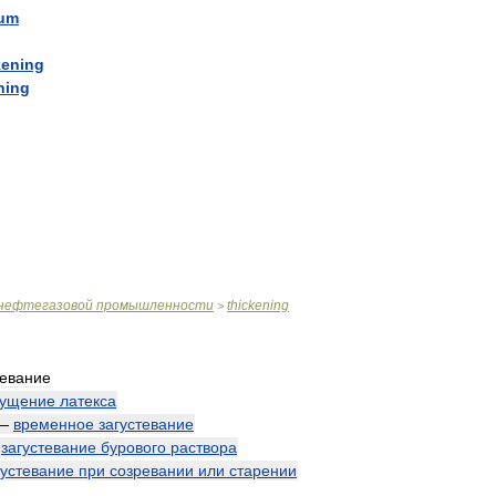
tum
kening
ning
нефтегазовой
промышленности
thickening
>
тевание
гущение
латекса
—
временное
загустевание
—
загустевание
бурового
раствора
густевание
при
созревании
или
старении