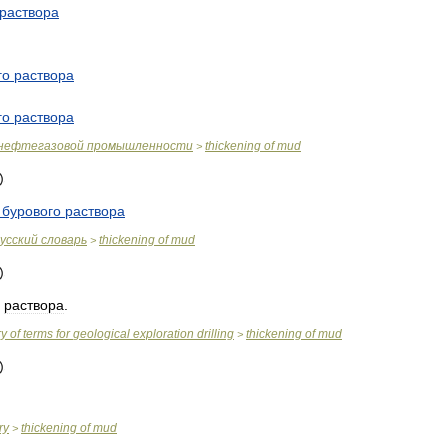
раствора
го
раствора
го
раствора
нефтегазовой
промышленности
thickening
of
mud
>
бурового
раствора
усский
словарь
thickening
of
mud
>
раствора
.
ry
of
terms
for
geological
exploration
drilling
thickening
of
mud
>
ry
thickening
of
mud
>