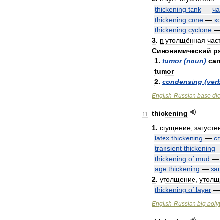
thickening
tank
—
ча
thickening
cone
—
к
thickening
cyclone
3
.
n
утолщённая
час
Синонимический
р
1
.
tumor
(
noun
)
can
tumor
2
.
condensing
(
ver
English
-
Russian
base
dic
thickening
11
1
.
сгущение
,
загусте
latex
thickening
—
с
transient
thickening
thickening
of
mud
age
thickening
—
за
2
.
утолщение
,
утолщ
thickening
of
layer
English
-
Russian
big
poly