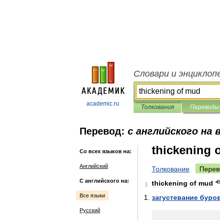
Словари и энциклоп
academic.ru
Толкования
Переводы
Перевод:
с английского на 
thickening 
Со всех языков на:
Английский
Толкование
Перев
С английского на:
thickening
of
mud
1
Все языки
загустевание
буро
Русский