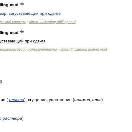
lling
mud
вор
,
загустевающий
при
сдвиге
усский
словарь
shear
-
thickening
drilling
mud
>
lling
mud
густевающий
при
сдвиге
нефтегазовой
промышленности
shear
-
thickening
drilling
mud
>
ng
ние
(
пласта
)
;
сгущение
,
уплотнение
(
шламов
,
илов
)
о
раствора
)