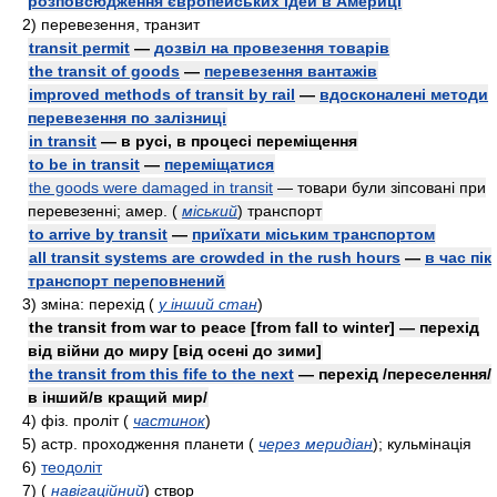
розповсюдження європейських ідей в Америці
2)
перевезення, транзит
transit permit
—
дозвіл на провезення товарів
the transit of goods
—
перевезення вантажів
improved methods of transit by rail
—
вдосконалені методи
перевезення по залізниці
in transit
— в русі, в процесі переміщення
to be in transit
—
переміщатися
the goods were damaged in transit
— товари були зіпсовані при
перевезенні;
aмep.
(
міський
)
транспорт
to arrive by transit
—
приїхати міським транспортом
all transit systems are crowded in the rush hours
—
в час пік
транспорт переповнений
3)
зміна: перехід
(
у інший стан
)
the transit from war to peace [from fall to winter] — перехід
від війни до миру [від осені до зими]
the transit from this fife to the next
— перехід /переселення/
в інший/в кращий мир/
4)
фiз.
проліт
(
частинок
)
5)
acтp.
проходження планети
(
через меридіан
)
; кульмінація
6)
теодоліт
7)
(
навігаційний
)
створ