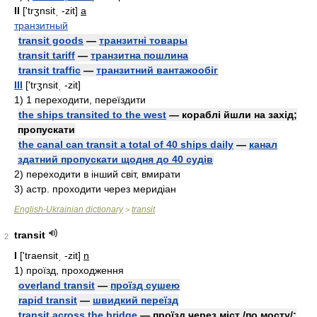
II
['trʒnsitˌ -zit]
a
транзитный
transit goods
—
транзитні товары
transit tariff
—
транзитна пошлина
transit traffic
—
транзитний вантажообіг
III
['trʒnsitˌ -zit]
1)
1 переходити, переїздити
the ships transited to the west
— кораблі йшли на захід;
пропускати
the canal can transit a total of 40 ships daily
—
канал
здатний пропускати щодня до 40 судів
2)
переходити в інший світ, вмирати
3)
acтp.
проходити через меридіан
English-Ukrainian dictionary
transit
>
transit
2
I
['traensitˌ -zit]
n
1)
проїзд, проходження
overland transit
—
проїзд сушею
rapid transit
—
швидкий переїзд
transit across the bridge
— проїзд через міст /по мосту/;