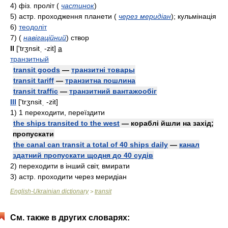
4)
фiз.
проліт
(
частинок
)
5)
acтp.
проходження планети
(
через меридіан
)
; кульмінація
6)
теодоліт
7)
(
навігаційний
)
створ
II
['trʒnsitˌ -zit]
a
транзитный
transit goods
—
транзитні товары
transit tariff
—
транзитна пошлина
transit traffic
—
транзитний вантажообіг
III
['trʒnsitˌ -zit]
1)
1 переходити, переїздити
the ships transited to the west
— кораблі йшли на захід;
пропускати
the canal can transit a total of 40 ships daily
—
канал
здатний пропускати щодня до 40 судів
2)
переходити в інший світ, вмирати
3)
acтp.
проходити через меридіан
English-Ukrainian dictionary
transit
>
См. также в других словарях: