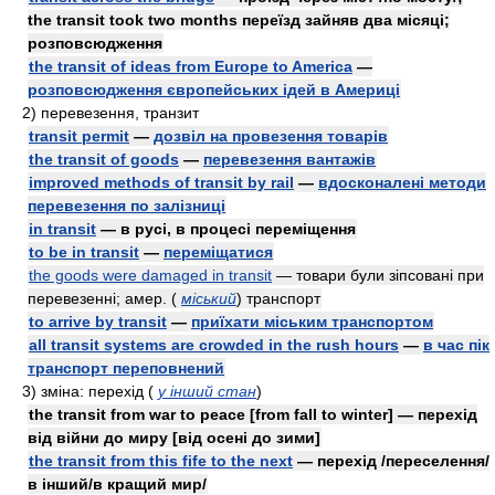
the transit took two months переїзд зайняв два місяці;
розповсюдження
the transit of ideas from Europe to America
—
розповсюдження європейських ідей в Америці
2)
перевезення, транзит
transit permit
—
дозвіл на провезення товарів
the transit of goods
—
перевезення вантажів
improved methods of transit by rail
—
вдосконалені методи
перевезення по залізниці
in transit
— в русі, в процесі переміщення
to be in transit
—
переміщатися
the goods were damaged in transit
— товари були зіпсовані при
перевезенні;
aмep.
(
міський
)
транспорт
to arrive by transit
—
приїхати міським транспортом
all transit systems are crowded in the rush hours
—
в час пік
транспорт переповнений
3)
зміна: перехід
(
у інший стан
)
the transit from war to peace [from fall to winter] — перехід
від війни до миру [від осені до зими]
the transit from this fife to the next
— перехід /переселення/
в інший/в кращий мир/