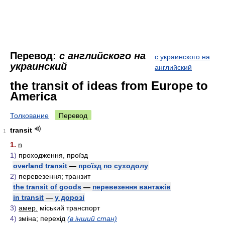
Перевод:
с английского на
с украинского на
украинский
английский
the transit of ideas from Europe to
America
Толкование
Перевод
transit
1
1.
n
1)
проходження, проїзд
overland transit
—
проїзд по суходолу
2)
перевезення; транзит
the transit of goods
—
перевезення вантажів
in transit
—
у дорозі
3)
амер.
міський транспорт
4)
зміна; перехід
(в інший стан)