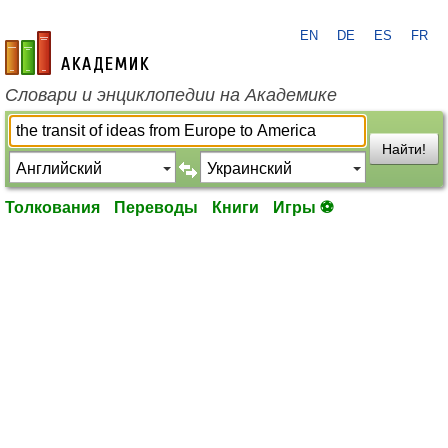
EN
DE
ES
FR
academic.ru
Словари и энциклопедии на Академике
Найти!
Толкования
Переводы
Книги
Игры ⚽