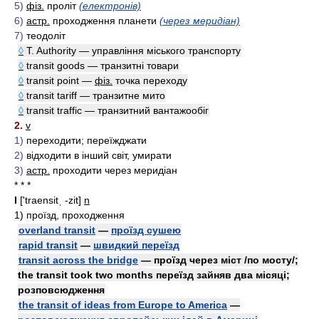
5)
фіз.
проліт
(електронів)
6)
астр.
проходження планети
(через меридіан)
7)
теодоліт
◊
T. Authority — управління міського транспорту
◊
transit goods — транзитні товари
◊
transit point —
фіз.
точка переходу
◊
transit tariff — транзитне мито
◊
transit traffic — транзитний вантажообіг
2.
v
1)
переходити; переїжджати
2)
відходити в інший світ, умирати
3)
астр.
проходити через меридіан
* * *
I
['traensitˌ -zit]
n
1)
проїзд, проходження
overland transit
—
проїзд сушею
rapid transit
—
швидкий переїзд
transit across the bridge
— проїзд через міст /по мосту/;
the transit took two months переїзд зайняв два місяці;
розповсюдження
the transit of ideas from Europe to America
—