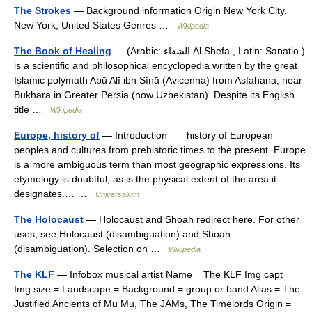
The Strokes
— Background information Origin New York City,
New York, United States Genres …
Wikipedia
The Book of Healing
— (Arabic: الشفاء Al Shefa , Latin: Sanatio )
is a scientific and philosophical encyclopedia written by the great
Islamic polymath Abū Alī ibn Sīnā (Avicenna) from Asfahana, near
Bukhara in Greater Persia (now Uzbekistan). Despite its English
title …
Wikipedia
Europe, history of
— Introduction history of European
peoples and cultures from prehistoric times to the present. Europe
is a more ambiguous term than most geographic expressions. Its
etymology is doubtful, as is the physical extent of the area it
designates.… …
Universalium
The Holocaust
— Holocaust and Shoah redirect here. For other
uses, see Holocaust (disambiguation) and Shoah
(disambiguation). Selection on …
Wikipedia
The KLF
— Infobox musical artist Name = The KLF Img capt =
Img size = Landscape = Background = group or band Alias = The
Justified Ancients of Mu Mu, The JAMs, The Timelords Origin =