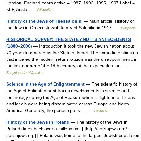
London, England Years active = 1987–1992, 1995, 1997 Label =
KLF, Arista …
Wikipedia
History of the Jews of Thessaloniki
— Main article: History of
the Jews in Greece Jewish family of Salonika in 1917 …
Wikipedia
HISTORICAL SURVEY: THE STATE AND ITS ANTECEDENTS
(1880–2006)
— Introduction It took the new Jewish nation about
70 years to emerge as the State of Israel. The immediate stimulus
that initiated the modern return to Zion was the disappointment, in
the last quarter of the 19th century, of the expectation that… …
Encyclopedia of Judaism
Science in the Age of Enlightenment
— The scientific history of
the Age of Enlightenment traces developments in science and
technology during the Age of Reason, when Enlightenment ideas
and ideals were being disseminated across Europe and North
America. Generally, the period spans… …
Wikipedia
History of the Jews in Poland
— The history of the Jews in
Poland dates back over a millennium. [ [http://polishjews.org/
polishjews.org] ] Poland was home to the largest Jewish population