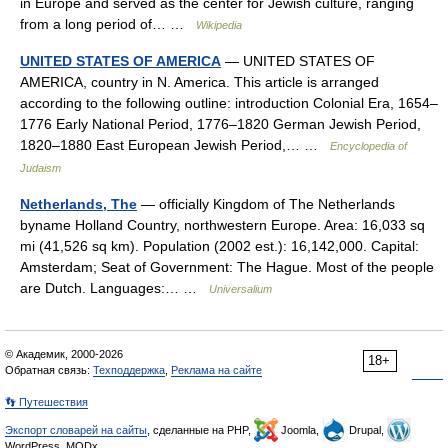
in Europe and served as the center for Jewish culture, ranging
from a long period of… …
Wikipedia
UNITED STATES OF AMERICA
— UNITED STATES OF
AMERICA, country in N. America. This article is arranged
according to the following outline: introduction Colonial Era, 1654–
1776 Early National Period, 1776–1820 German Jewish Period,
1820–1880 East European Jewish Period,… …
Encyclopedia of
Judaism
Netherlands, The
— officially Kingdom of The Netherlands
byname Holland Country, northwestern Europe. Area: 16,033 sq
mi (41,526 sq km). Population (2002 est.): 16,142,000. Capital:
Amsterdam; Seat of Government: The Hague. Most of the people
are Dutch. Languages:… …
Universalium
© Академик, 2000-2026
18+
Обратная связь:
Техподдержка
,
Реклама на сайте
👣 Путешествия
Экспорт словарей на сайты
, сделанные на PHP,
Joomla,
Drupal,
WordPress, MODx.