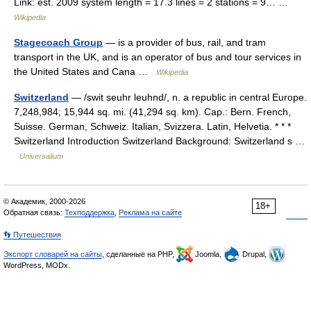
Link: est. 2009 system length = 17.3 lines = 2 stations = 9… …
Wikipedia
Stagecoach Group
— is a provider of bus, rail, and tram
transport in the UK, and is an operator of bus and tour services in
the United States and Cana …
Wikipedia
Switzerland
— /swit seuhr leuhnd/, n. a republic in central Europe.
7,248,984; 15,944 sq. mi. (41,294 sq. km). Cap.: Bern. French,
Suisse. German, Schweiz. Italian, Svizzera. Latin, Helvetia. * * *
Switzerland Introduction Switzerland Background: Switzerland s …
Universalium
© Академик, 2000-2026
18+
Обратная связь:
Техподдержка
,
Реклама на сайте
👣 Путешествия
Экспорт словарей на сайты
, сделанные на PHP,
Joomla,
Drupal,
WordPress, MODx.