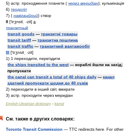
5)
acтp.
проходження планети
(
через меридіан
)
; кульмінація
6)
теодоліт
7)
(
навігаційний
)
створ
II
['trʒnsitˌ -zit]
a
транзитный
transit goods
—
транзитні товары
transit tariff
—
транзитна пошлина
transit traffic
—
транзитний вантажообіг
III
['trʒnsitˌ -zit]
1)
1 переходити, переїздити
the ships transited to the west
— кораблі йшли на захід;
пропускати
the canal can transit a total of 40 ships daily
—
канал
здатний пропускати щодня до 40 судів
2)
переходити в інший світ, вмирати
3)
acтp.
проходити через меридіан
English-Ukrainian dictionary
transit
>
См. также в других словарях:
Toronto Transit Commission
— TTC redirects here. For other