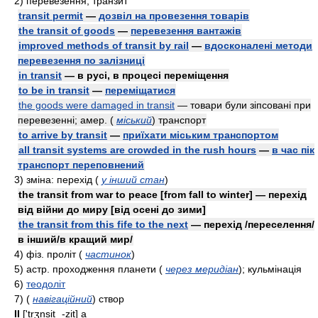
2)
перевезення, транзит
transit permit
—
дозвіл на провезення товарів
the transit of goods
—
перевезення вантажів
improved methods of transit by rail
—
вдосконалені методи
перевезення по залізниці
in transit
— в русі, в процесі переміщення
to be in transit
—
переміщатися
the goods were damaged in transit
— товари були зіпсовані при
перевезенні;
aмep.
(
міський
)
транспорт
to arrive by transit
—
приїхати міським транспортом
all transit systems are crowded in the rush hours
—
в час пік
транспорт переповнений
3)
зміна: перехід
(
у інший стан
)
the transit from war to peace [from fall to winter] — перехід
від війни до миру [від осені до зими]
the transit from this fife to the next
— перехід /переселення/
в інший/в кращий мир/
4)
фiз.
проліт
(
частинок
)
5)
acтp.
проходження планети
(
через меридіан
)
; кульмінація
6)
теодоліт
7)
(
навігаційний
)
створ
II
['trʒnsitˌ -zit]
a