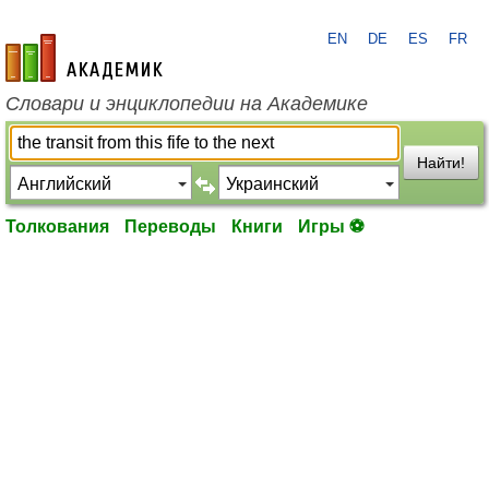
EN
DE
ES
FR
academic.ru
Словари и энциклопедии на Академике
Найти!
Толкования
Переводы
Книги
Игры ⚽