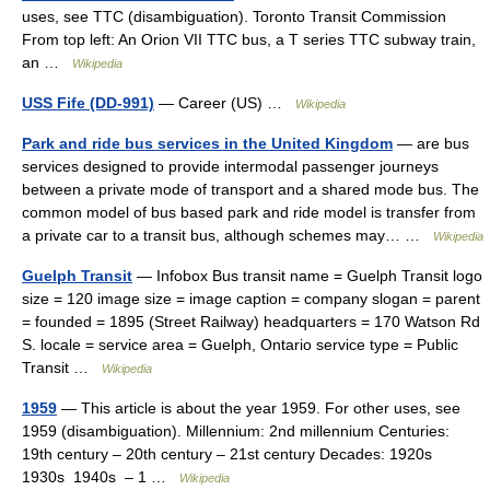
uses, see TTC (disambiguation). Toronto Transit Commission
From top left: An Orion VII TTC bus, a T series TTC subway train,
an …
Wikipedia
USS Fife (DD-991)
— Career (US) …
Wikipedia
Park and ride bus services in the United Kingdom
— are bus
services designed to provide intermodal passenger journeys
between a private mode of transport and a shared mode bus. The
common model of bus based park and ride model is transfer from
a private car to a transit bus, although schemes may… …
Wikipedia
Guelph Transit
— Infobox Bus transit name = Guelph Transit logo
size = 120 image size = image caption = company slogan = parent
= founded = 1895 (Street Railway) headquarters = 170 Watson Rd
S. locale = service area = Guelph, Ontario service type = Public
Transit …
Wikipedia
1959
— This article is about the year 1959. For other uses, see
1959 (disambiguation). Millennium: 2nd millennium Centuries:
19th century – 20th century – 21st century Decades: 1920s
1930s 1940s – 1 …
Wikipedia