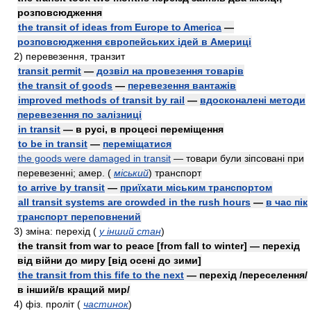
розповсюдження
the transit of ideas from Europe to America
—
розповсюдження європейських ідей в Америці
2)
перевезення, транзит
transit permit
—
дозвіл на провезення товарів
the transit of goods
—
перевезення вантажів
improved methods of transit by rail
—
вдосконалені методи
перевезення по залізниці
in transit
— в русі, в процесі переміщення
to be in transit
—
переміщатися
the goods were damaged in transit
— товари були зіпсовані при
перевезенні;
aмep.
(
міський
)
транспорт
to arrive by transit
—
приїхати міським транспортом
all transit systems are crowded in the rush hours
—
в час пік
транспорт переповнений
3)
зміна: перехід
(
у інший стан
)
the transit from war to peace [from fall to winter] — перехід
від війни до миру [від осені до зими]
the transit from this fife to the next
— перехід /переселення/
в інший/в кращий мир/
4)
фiз.
проліт
(
частинок
)