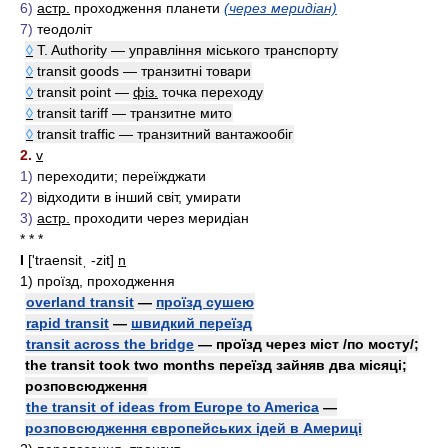
6)
астр.
проходження планети
(через меридіан)
7)
теодоліт
◊
T. Authority — управління міського транспорту
◊
transit goods — транзитні товари
◊
transit point —
фіз.
точка переходу
◊
transit tariff — транзитне мито
◊
transit traffic — транзитний вантажообіг
2.
v
1)
переходити; переїжджати
2)
відходити в інший світ, умирати
3)
астр.
проходити через меридіан
* * *
I
['traensitˌ -zit]
n
1)
проїзд, проходження
overland transit
—
проїзд сушею
rapid transit
—
швидкий переїзд
transit across the bridge
— проїзд через міст /по мосту/;
the transit took two months переїзд зайняв два місяці;
розповсюдження
the transit of ideas from Europe to America
—
розповсюдження європейських ідей в Америці