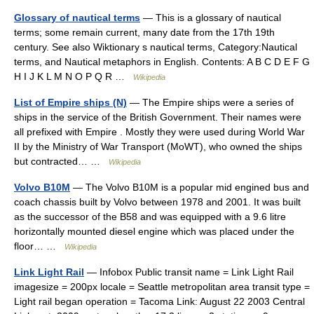
Glossary of nautical terms
— This is a glossary of nautical
terms; some remain current, many date from the 17th 19th
century. See also Wiktionary s nautical terms, Category:Nautical
terms, and Nautical metaphors in English. Contents: A B C D E F G
H I J K L M N O P Q R …
Wikipedia
List of Empire ships (N)
— The Empire ships were a series of
ships in the service of the British Government. Their names were
all prefixed with Empire . Mostly they were used during World War
II by the Ministry of War Transport (MoWT), who owned the ships
but contracted… …
Wikipedia
Volvo B10M
— The Volvo B10M is a popular mid engined bus and
coach chassis built by Volvo between 1978 and 2001. It was built
as the successor of the B58 and was equipped with a 9.6 litre
horizontally mounted diesel engine which was placed under the
floor… …
Wikipedia
Link Light Rail
— Infobox Public transit name = Link Light Rail
imagesize = 200px locale = Seattle metropolitan area transit type =
Light rail began operation = Tacoma Link: August 22 2003 Central