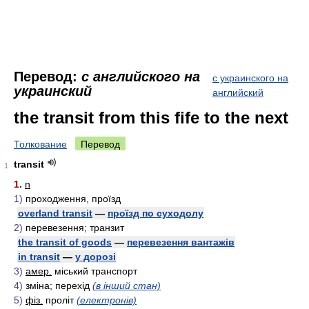
Перевод:
с английского на
с украинского на
украинский
английский
the transit from this fife to the next
Толкование
Перевод
transit
1
1.
n
1)
проходження, проїзд
overland transit
—
проїзд по суходолу
2)
перевезення; транзит
the transit of goods
—
перевезення вантажів
in transit
—
у дорозі
3)
амер.
міський транспорт
4)
зміна; перехід
(в інший стан)
5)
фіз.
проліт
(електронів)