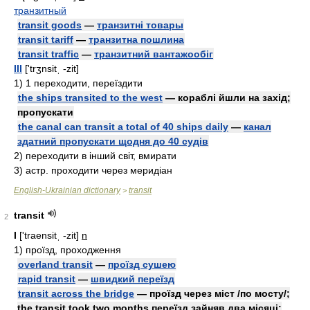
транзитный
transit goods
—
транзитні товары
transit tariff
—
транзитна пошлина
transit traffic
—
транзитний вантажообіг
III
['trʒnsitˌ -zit]
1)
1 переходити, переїздити
the ships transited to the west
— кораблі йшли на захід;
пропускати
the canal can transit a total of 40 ships daily
—
канал
здатний пропускати щодня до 40 судів
2)
переходити в інший світ, вмирати
3)
acтp.
проходити через меридіан
English-Ukrainian dictionary
transit
>
transit
2
I
['traensitˌ -zit]
n
1)
проїзд, проходження
overland transit
—
проїзд сушею
rapid transit
—
швидкий переїзд
transit across the bridge
— проїзд через міст /по мосту/;
the transit took two months переїзд зайняв два місяці;