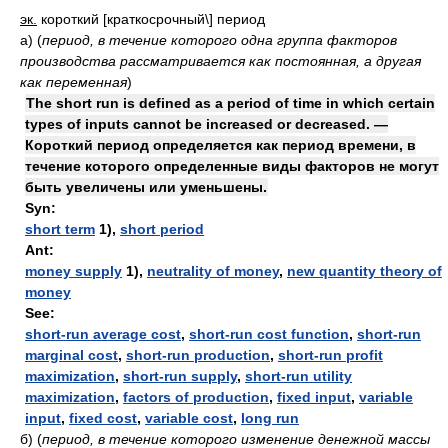
эк.
короткий [краткосрочный\] период
а)
(
период, в течение которого одна группа факторов
производства рассматривается как постоянная, а другая
как переменная
)
The short run is defined as a period of time in which certain
types of inputs cannot be increased or decreased. —
Короткий период определяется как период времени, в
течение которого определенные виды факторов не могут
быть увеличены или уменьшены.
Syn:
short term
1),
short period
Ant:
money supply
1),
neutrality of money
,
new quantity theory of
money
See:
short-run average cost
,
short-run cost function
,
short-run
marginal cost
,
short-run production
,
short-run profit
maximization
,
short-run supply
,
short-run utility
maximization
,
factors of production
,
fixed input
,
variable
input
,
fixed cost
,
variable cost
,
long run
б)
(
период, в течение которого изменение денежной массы