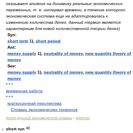
оказывает влияние на динамику реальных экономических
переменных, т. е. интервал времени, в течение которого
экономическая система еще не адаптировалась к
изменению количества денег; данный термин является
характерным для новой количественной теории денег
)
Syn:
short term
1),
short period
Ant:
money supply
1),
neutrality of money
,
new quantity theory of
money
See:
money supply
1),
neutrality of money
,
new quantity theory of
money
* * *
временная работа
* * *
краткосрочная перспектива
.
.
Словарь экономических терминов
.
Англо-русский экономический словарь
short run
>
short run
8