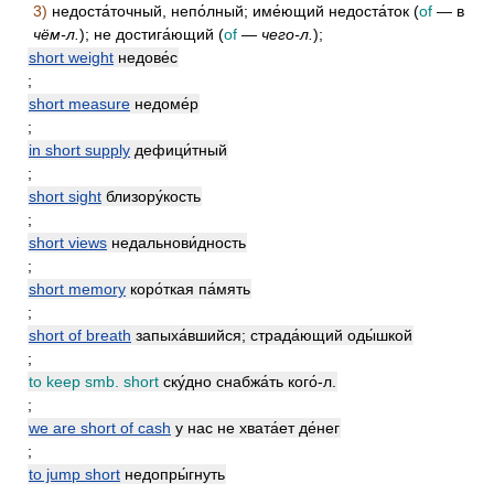
3)
недоста́точный, непо́лный; име́ющий недоста́ток (
of
— в
чём-л.
); не достига́ющий (
of
—
чего-л.
);
short weight
недове́с
;
short measure
недоме́р
;
in short supply
дефици́тный
;
short sight
близору́кость
;
short views
недальнови́дность
;
short memory
коро́ткая па́мять
;
short of breath
запыха́вшийся; страда́ющий оды́шкой
;
to keep smb. short
ску́дно снабжа́ть кого́-л.
;
we are short of cash
у нас не хвата́ет де́нег
;
to jump short
недопры́гнуть