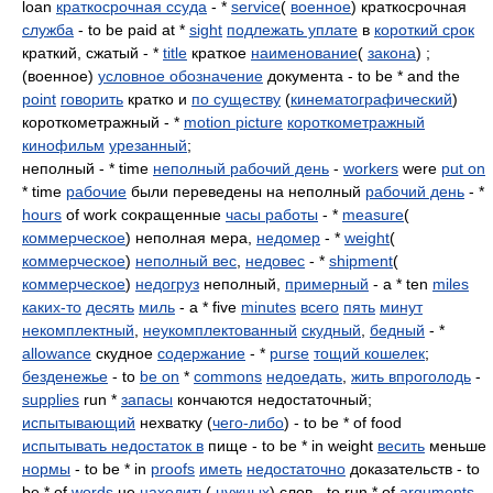
loan
краткосрочная ссуда
- *
service
(
военное
) краткосрочная
служба
- to be paid at *
sight
подлежать уплате
в
короткий срок
краткий, сжатый - *
title
краткое
наименование
(
закона
) ;
(военное)
условное обозначение
документа - to be * and the
point
говорить
кратко и
по существу
(
кинематографический
)
короткометражный - *
motion picture
короткометражный
кинофильм
урезанный
;
неполный - * time
неполный рабочий день
-
workers
were
put on
* time
рабочие
были переведены на неполный
рабочий день
- *
hours
of work сокращенные
часы работы
- *
measure
(
коммерческое
) неполная мера,
недомер
- *
weight
(
коммерческое
)
неполный вес
,
недовес
- *
shipment
(
коммерческое
)
недогруз
неполный,
примерный
- a * ten
miles
каких-то
десять
миль
- a * five
minutes
всего
пять
минут
некомплектный
,
неукомплектованный
скудный
,
бедный
- *
allowance
скудное
содержание
- *
purse
тощий кошелек
;
безденежье
- to
be on
*
commons
недоедать
,
жить впроголодь
-
supplies
run *
запасы
кончаются недостаточный;
испытывающий
нехватку (
чего-либо
) - to be * of food
испытывать недостаток в
пище - to be * in weight
весить
меньше
нормы
- to be * in
proofs
иметь
недостаточно
доказательств - to
be * of
words
не
находить
(
нужных
) слов - to run * of
arguments