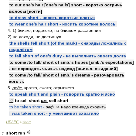
to cut one's hair [one's nails] short - коротко остричь
волосы [ногти]
to dress short - носить короткие платья
to wear one's hair short - носить короткие волосы
4. 1) близко, недалеко, на близком расстоянии
2) не доходя, не достигнув
the shells fell short (of the mark) - снаряды ложились с
недолётом
to fall short of one's duty - не выполнить своего долга
to come /to fall/ short of smb.'s hopes [smb.'s expectations]
- не оправдать чьих-л. надежд [чьих-л. ожиданий]
to come /to fall/ short of smb.'s dreams - разочаровать
кого-л.
5.
редк.
кратко, сжато; отрывисто
to speak short and plain - говорить кратко и ясно
♢
to sell short
см.
sell short
to be taken short -
эвф.
≅ надо кое-куда сходить
I was taken short - у меня живот схватило
НБАРС
short
>
short run
7