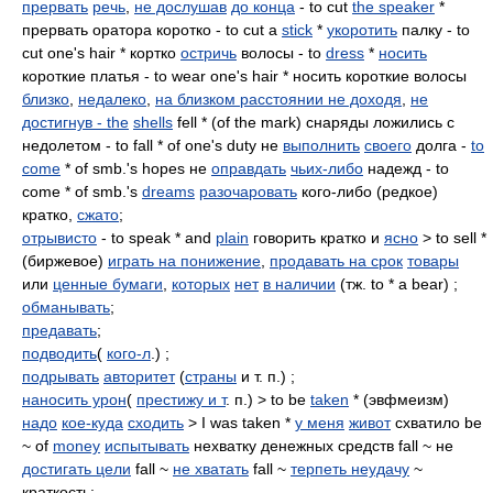
прервать
речь
,
не дослушав
до конца
- to cut
the speaker
*
прервать оратора коротко - to cut a
stick
*
укоротить
палку - to
cut one's hair * кортко
остричь
волосы - to
dress
*
носить
короткие платья - to wear one's hair * носить короткие волосы
близко
,
недалеко
,
на близком расстоянии не доходя
,
не
достигнув - the
shells
fell * (of the mark) снаряды ложились с
недолетом - to fall * of one's duty не
выполнить
своего
долга -
to
come
* of smb.'s hopes не
оправдать
чьих-либо
надежд - to
come * of smb.'s
dreams
разочаровать
кого-либо (редкое)
кратко,
сжато
;
отрывисто
- to speak * and
plain
говорить кратко и
ясно
> to sell *
(биржевое)
играть на понижение
,
продавать на срок
товары
или
ценные бумаги
,
которых
нет
в наличии
(тж. to * a bear) ;
обманывать
;
предавать
;
подводить
(
кого-л
.) ;
подрывать
авторитет
(
страны
и т. п.) ;
наносить урон
(
престижу и т
. п.) > to be
taken
* (эвфмеизм)
надо
кое-куда
сходить
> I was taken *
у меня
живот
схватило be
~ of
money
испытывать
нехватку денежных средств fall ~ не
достигать цели
fall ~
не хватать
fall ~
терпеть неудачу
~
краткость;