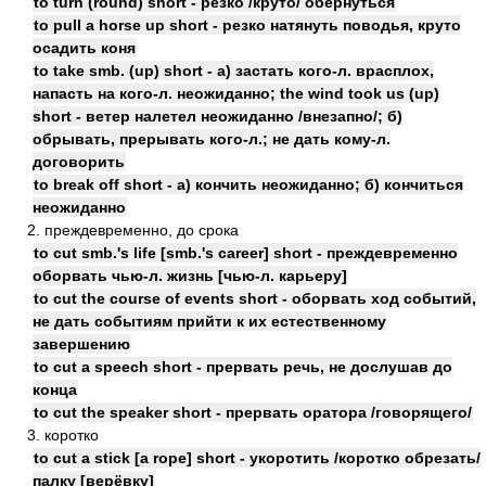
to turn (round) short - резко /круто/ обернуться
to pull a horse up short - резко натянуть поводья, круто
осадить коня
to take smb. (up) short - а) застать кого-л. врасплох,
напасть на кого-л. неожиданно; the wind took us (up)
short - ветер налетел неожиданно /внезапно/; б)
обрывать, прерывать кого-л.; не дать кому-л.
договорить
to break off short - а) кончить неожиданно; б) кончиться
неожиданно
2. преждевременно, до срока
to cut smb.'s life [smb.'s career] short - преждевременно
оборвать чью-л. жизнь [чью-л. карьеру]
to cut the course of events short - оборвать ход событий,
не дать событиям прийти к их естественному
завершению
to cut a speech short - прервать речь, не дослушав до
конца
to cut the speaker short - прервать оратора /говорящего/
3. коротко
to cut a stick [a rope] short - укоротить /коротко обрезать/
палку [верёвку]