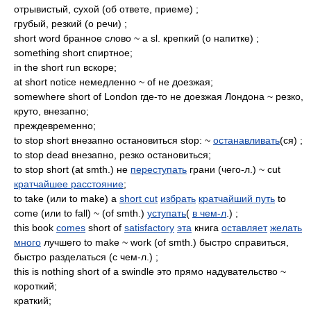
отрывистый, сухой (об ответе, приеме) ;
грубый, резкий (о речи) ;
short word бранное слово ~ a sl. крепкий (о напитке) ;
something short спиртное;
in the short run вскоре;
at short notice немедленно ~ of не доезжая;
somewhere short of London где-то не доезжая Лондона ~ резко,
круто, внезапно;
преждевременно;
to stop short внезапно остановиться stop: ~
останавливать
(ся) ;
to stop dead внезапно, резко остановиться;
to stop short (at smth.) не
переступать
грани (чего-л.) ~ cut
кратчайшее расстояние
;
to take (или to make) a
short cut
избрать
кратчайший путь
to
come (или to fall) ~ (of smth.)
уступать
(
в чем-л
.) ;
this book
comes
short of
satisfactory
эта
книга
оставляет
желать
много
лучшего to make ~ work (of smth.) быстро справиться,
быстро разделаться (с чем-л.) ;
this is nothing short of a swindle это прямо надувательство ~
короткий;
краткий;