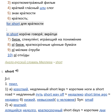
3)
короткометра́жный фильм
4)
кра́ткий гла́сный
или
слог
5)
знак кра́ткости
6)
кра́ткость;
for short
для кра́ткости
;
in short
коро́че говоря́; вкра́тце
7)
бирж.
спекуля́нт, игра́ющий на пониже́ние
8)
pl
бирж.
краткосро́чные це́нные бума́ги
9)
pl
ме́лкие о́труби
10)
pl
отхо́ды
Англо-русский словарь Мюллера
short
>
short
5
ʃɔ:t
1.
прил.
1) а)
короткий
, недлинный short legs ≈ короткие ноги a short
road ≈ недлинный
путь
short way off
≈
недалеко
short time ago
≈
недавно
б)
низкий
,
невысокий
(
о человеке
) Syn:
small
2) а)
краткий
;
длящийся
недолго
,
краткосрочный
short days ≈ короткие
дни