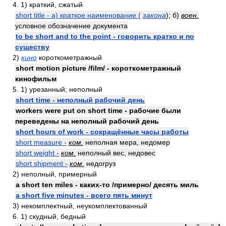
4. 1) краткий, сжатый
short title - а) краткое наименование (
закона
); б)
воен.
условное обозначение документа
to be short and to the point - говорить кратко и по
существу
2)
кино
короткометражный
short motion picture /film/ - короткометражный
кинофильм
5. 1) урезанный; неполный
short time - неполный рабочий день
workers were put on short time - рабочие были
переведены на неполный рабочий день
short hours of work - сокращённые часы работы
short measure -
ком.
неполная мера, недомер
short weight -
ком.
неполный вес, недовес
short shipment -
ком.
недогруз
2) неполный, примерный
a short ten miles - каких-то /примерно/ десять миль
a short five minutes - всего пять минут
3) некомплектный, неукомплектованный
6. 1) скудный, бедный