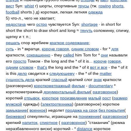
вист
Syn:
whist
г) шорты, спортивные
трусы
(тж.
rowing
shorts
,
football
shorts.) д) короткая, легкая летняя
одежда
5) что-л., чего не хватает;
недостача
чего
остро
чувствуется Syn:
shortage
∙ in short for
short the short to draw short and long ≈
тянуть
соломинку, спичку,
щепку и т. п.;
решать
спор жребием
краткое содержание
;
суть
- in * вкратце,
короче говоря
,
одним словом
- for *
для
краткости,
сокращенно
- they
called
him Tom for *
они
называли
его
просто
Томом - the long and the * of it is...
короче
говоря
,
одним
словом
-
that's
the long and the * of it
вот и все
- the * of it
is this
дело
сводится к
следующему
- the * of the
matter
сущность дела
краткий
гласный
краткий слог
знак
краткости
(разговорное)
короткометражный
фильм
-
documentary
*
короткометражный
документальный фильм
(
разговорное
)
короткий
отрывок
,
короткое
произведение
малый
рост
(
размер
мужской
одежды) (
электротехника
) (разговорное) короткое
замыкание
(
военное
) недолет
продажа на срок
без покрытия
(
биржевое
) спекулянты, играющие на
понижение
(
разговорное
)
крепкий
напиток
,
спиртное
(
разговорное
) "стаканчик" (рюмка
неразбавленного виски) короткий - *
distance
короткое