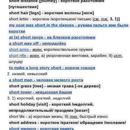
short distance [journey] - короткое расстояние
[путешествие]
short hair [legs] - короткие волосы [ноги]
short letter - короткое /коротенькое/ письмо [
см.
тж.
3, 1)]
my coat was short in the sleeves - рукава пальто мне были
коротки
at (a) short range - на близком расстоянии
a short way off - неподалёку
short arms -
воен.
короткоствольное оружие
short rifle -
воен.
а) укороченная винтовка, карабин; б)
ист.
штуцер
to make a long story short - короче говоря
2. низкий, невысокий
a short man - человек низкого роста
short grass [tree] - низкая трава [-ое дерево]
short tower - невысокая башня
3. 1) короткий, краткий, недолгий
short holiday [visit] - короткий /недолгий,
непродолжительный/ праздник [визит]
short life - а) короткая жизнь; б)
тех.
быстрый износ
short address - короткое /краткое/ обращение /послание/
short memory - короткая память