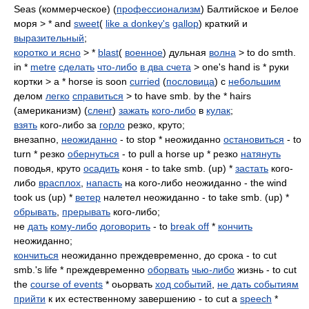
Seas (коммерческое) (
профессионализм
) Балтийское и Белое
моря > * and
sweet
(
like a donkey's
gallop
) краткий и
выразительный
;
коротко и ясно
> *
blast
(
военное
) дульная
волна
> to do smth.
in *
metre
сделать
что-либо
в два счета
> one's hand is * руки
кортки > a * horse is soon
curried
(
пословица
) с
небольшим
делом
легко
справиться
> to have smb. by the * hairs
(американизм) (
сленг
)
зажать
кого-либо
в
кулак
;
взять
кого-либо за
горло
резко, круто;
внезапно,
неожиданно
- to stop * неожиданно
остановиться
- to
turn * резко
обернуться
- to pull a horse up * резко
натянуть
поводья, круто
осадить
коня - to take smb. (up) *
застать
кого-
либо
врасплох
,
напасть
на кого-либо неожиданно - the wind
took us (up) *
ветер
налетел неожиданно - to take smb. (up) *
обрывать
,
прерывать
кого-либо;
не
дать
кому-либо
договорить
- to
break off
*
кончить
неожиданно;
кончиться
неожиданно преждевременно, до срока - to cut
smb.'s life * преждевременно
оборвать
чью-либо
жизнь - to cut
the
course of events
* оьорвать
ход событий
,
не дать событиям
прийти
к их естественному завершению - to cut a
speech
*