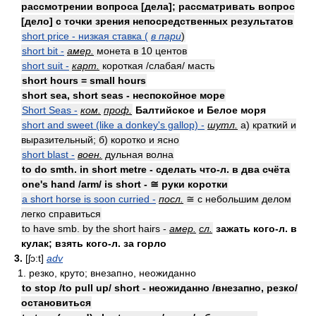
рассмотрении вопроса [дела]; рассматривать вопрос
[дело] с точки зрения непосредственных результатов
short price - низкая ставка (
в пари
)
short bit -
амер.
монета в 10 центов
short suit -
карт.
короткая /слабая/ масть
short hours = small hours
short sea, short seas - неспокойное море
Short Seas -
ком.
проф.
Балтийское и Белое моря
short and sweet (like a donkey's gallop) -
шутл.
а) краткий и
выразительный; б) коротко и ясно
short blast -
воен.
дульная волна
to do smth. in short metre - сделать что-л. в два счёта
one's hand /arm/ is short - ≅ руки коротки
a short horse is soon curried -
посл.
≅ с небольшим делом
легко справиться
to have smb. by the short hairs -
амер.
сл.
зажать кого-л. в
кулак; взять кого-л. за горло
3.
[ʃɔ:t]
adv
1. резко, круто; внезапно, неожиданно
to stop /to pull up/ short - неожиданно /внезапно, резко/
остановиться