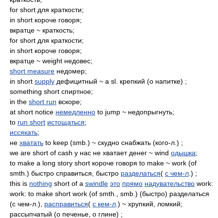
for short для краткости;
in short короче говоря;
вкратце ~ краткость;
for short для краткости;
in short короче говоря;
вкратце ~ weight недовес;
short measure
недомер;
in short
supply
дефицитный ~ a sl. крепкий (о напитке) ;
something short спиртное;
in the
short run
вскоре;
at short notice
немедленно
to jump ~ недопрыгнуть;
to
run short
истощаться
;
иссякать
;
не
хватать
to keep (smb.) ~ скудно снабжать (кого-л.) ;
we are short of cash у нас не хватает денег ~ wind
одышка
;
to make a long story short короче говоря to make ~ work (of
smth.) быстро справиться, быстро
разделаться
(
с чем-л
.) ;
this is
nothing
short of a
swindle
это
прямо
надувательство
work:
work: to make short work (of smth., smb.) (быстро) разделаться
(с чем-л.),
расправиться
(
с кем-л
.) ~ хрупкий, ломкий;
рассыпчатый (о печенье, о глине) ;