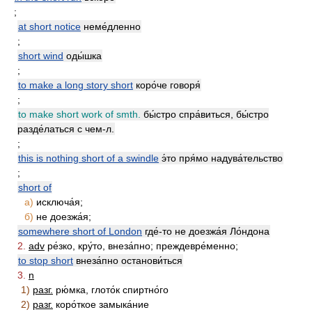
;
at short notice
неме́дленно
;
short wind
оды́шка
;
to make a long story short
коро́че говоря́
;
to make short work of smth.
бы́стро спра́виться, бы́стро
разде́латься с чем-л.
;
this is nothing short of a swindle
э́то пря́мо надува́тельство
;
short of
а)
исключа́я;
б)
не доезжа́я;
somewhere short of London
где́-то не доезжа́я Ло́ндона
2.
adv
ре́зко, кру́то, внеза́пно; преждевре́менно;
to stop short
внеза́пно останови́ться
3.
n
1)
разг.
рю́мка, глото́к спиртно́го
2)
разг.
коро́ткое замыка́ние