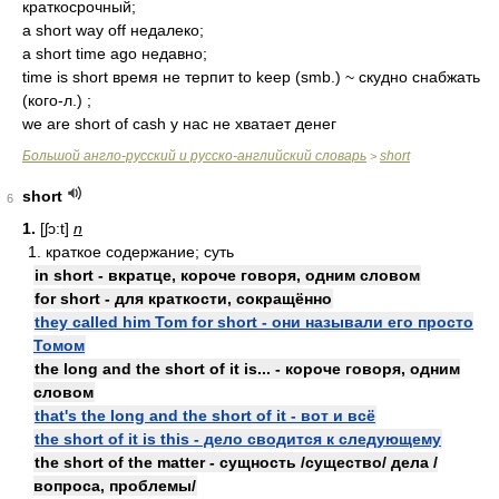
краткосрочный;
a short way off недалеко;
a short time ago недавно;
time is short время не терпит to keep (smb.) ~ скудно снабжать
(кого-л.) ;
we are short of cash у нас не хватает денег
Большой англо-русский и русско-английский словарь
short
>
short
6
1.
[ʃɔ:t]
n
1. краткое содержание; суть
in short - вкратце, короче говоря, одним словом
for short - для краткости, сокращённо
they called him Tom for short - они называли его просто
Томом
the long and the short of it is... - короче говоря, одним
словом
that's the long and the short of it - вот и всё
the short of it is this - дело сводится к следующему
the short of the matter - сущность /существо/ дела /
вопроса, проблемы/