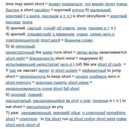
time may seem short ≈
может
показаться
,
что
время
летит
очень
быстро
a short
vacation
≈ короткий
отпуск
б)
маленький
,
короткий
(
о книге
,
рассказе
и т. п.
) a short story/book ≈
короткий
рассказ
,
книга
3) краткий,
сжатый
,
сухой
(
об ответе
,
речи
,
приеме и т
. п.)
4) краткий,
отрывистый
(
о движении
,
ударе
,
серии чего-л
.
повторяющегося
)
short word
≈
бранное слово
5) а)
неполный
;
недостаточный
the
water
runs short ≈
запас воды
заканчивается
short sight
≈
близорукость
short mind ≈ недоумие б)
испытывающий недостаток
(
чего-л
.) (of) We are
short of cash
. ≈
У
нас
не хватает
денег
.
in
short supply
≈
дефицитный
to jump
short ≈
недопрыгнуть
to keep short ≈
скудно
снабжать
кого-л.
short memory
≈
короткая память
short views
≈
недальновидность
come short
fall short
6)
хрупкий
,
ломкий
;
рассыпчатый
,
рассыпающийся
во рту
(
о еде
:
печенье
и т. п.) to
eat short ≈
рассыпаться
во рту
7) разг..
неразведенный
,
крепкий
(
обык
.
о спиртном
)
something
short
≈
спиртное
∙ in
the short
run
at short notice
short wind
make
short work
short of