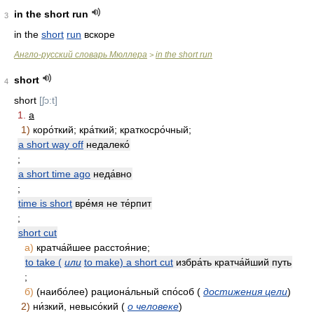
in the short run
3
in the
short
run
вскоре
Англо-русский словарь Мюллера
in the short run
>
short
4
short
[ʃɔ:t]
1.
a
1)
коро́ткий; кра́ткий; краткосро́чный;
a short way off
недалеко́
;
a short time ago
неда́вно
;
time is short
вре́мя не те́рпит
;
short cut
а)
кратча́йшее расстоя́ние;
to take (
или
to make) a short cut
избра́ть кратча́йший путь
;
б)
(наибо́лее) рациона́льный спо́соб (
достижения цели
)
2)
ни́зкий, невысо́кий (
о человеке
)