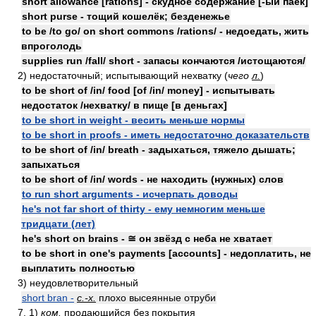
short allowance [rations] - скудное содержание [-ый паёк]
short purse - тощий кошелёк; безденежье
to be /to go/ on short commons /rations/ - недоедать, жить
впроголодь
supplies run /fall/ short - запасы кончаются /истощаются/
2) недостаточный; испытывающий нехватку (
чего
л.
)
to be short of /in/ food [of /in/ money] - испытывать
недостаток /нехватку/ в пище [в деньгах]
to be short in weight - весить меньше нормы
to be short in proofs - иметь недостаточно доказательств
to be short of /in/ breath - задыхаться, тяжело дышать;
запыхаться
to be short of /in/ words - не находить (нужных) слов
to run short arguments - исчерпать доводы
he's not far short of thirty - ему немногим меньше
тридцати (лет)
he's short on brains - ≅ он звёзд с неба не хватает
to be short in one's payments [accounts] - недоплатить, не
выплатить полностью
3) неудовлетворительный
short bran -
с.-х.
плохо высеянные отруби
7. 1)
ком.
продающийся без покрытия