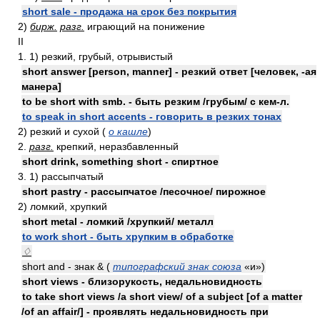
short sale - продажа на срок без покрытия
2)
бирж.
разг.
играющий на понижение
II
1. 1) резкий, грубый, отрывистый
short answer [person, manner] - резкий ответ [человек, -ая
манера]
to be short with smb. - быть резким /грубым/ с кем-л.
to speak in short accents - говорить в резких тонах
2) резкий и сухой (
о кашле
)
2.
разг.
крепкий, неразбавленный
short drink, something short - спиртное
3. 1) рассыпчатый
short pastry - рассыпчатое /песочное/ пирожное
2) ломкий, хрупкий
short metal - ломкий /хрупкий/ металл
to work short - быть хрупким в обработке
♢
short and - знак & (
типографский знак союза
«и»)
short views - близорукость, недальновидность
to take short views /a short view/ of a subject [of a matter
/of an affair/] - проявлять недальновидность при