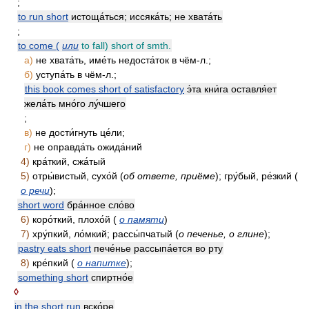
;
to run short
истоща́ться; иссяка́ть; не хвата́ть
;
to come (
или
to fall) short of smth.
а)
не хвата́ть, име́ть недоста́ток в чём-л.;
б)
уступа́ть в чём-л.;
this book comes short of satisfactory
э́та кни́га оставля́ет
жела́ть мно́го лу́чшего
;
в)
не дости́гнуть це́ли;
г)
не оправда́ть ожида́ний
4)
кра́ткий, сжа́тый
5)
отры́вистый, сухо́й (
об ответе, приёме
); гру́бый, ре́зкий (
о речи
);
short word
бра́нное сло́во
6)
коро́ткий, плохо́й (
о памяти
)
7)
хру́пкий, ло́мкий; рассы́пчатый (
о печенье, о глине
);
pastry eats short
пече́нье рассыпа́ется во рту
8)
кре́пкий (
о напитке
);
something short
спиртно́е
◊
in the short run
вско́ре