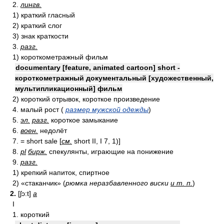
2.
лингв.
1) краткий гласный
2) краткий слог
3) знак краткости
3.
разг.
1) короткометражный фильм
documentary [feature, animated cartoon] short -
короткометражный документальный [художественный,
мультипликационный] фильм
2) короткий отрывок, короткое произведение
4. малый рост (
размер мужской одежды
)
5.
эл.
разг.
короткое замыкание
6.
воен.
недолёт
7. = short sale [
см.
short II, I 7, 1)]
8.
pl
бирж.
спекулянты, играющие на понижение
9.
разг.
1) крепкий напиток, спиртное
2) «стаканчик» (
рюмка неразбавленного виски
и т. п.
)
2.
[ʃɔ:t]
a
I
1. короткий