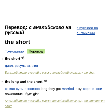
Перевод:
с английского на
с русского на
русский
английский
the short
Толкование
Перевод
the short
1
диал
.
результат
,
итог
Большой англо-русский и русско-английский словарь
the short
>
the long and the short
2
самая
суть
,
основное
long they got
married
≈ ну,
короче
,
они
поженились Syn: gist
Большой англо-русский и русско-английский словарь
the long and the
>
short