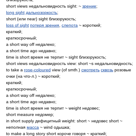
short views недальновидность sight: ~
зрение
;
long sight
дальнозоркость
;
short (или near) sight близорукость;
loss of sight
потеря зрения
,
слепота
~ короткий;
краткий;
краткосрочный;
a short way off недалеко;
a short time ago недавно;
time is short время не терпит ~ sight близорукость;
short views недальновидность view: short ~s недальновидность;
to take a
rose-coloured
view (of smth.)
смотреть
сквозь
розовые
очки (на что-л.) ~ короткий;
краткий;
краткосрочный;
a short way off недалеко;
a short time ago недавно;
time is short время не терпит ~ weight недовес;
short measure недомер;
in short supply дефицитный weight: short ~ недовес short ~
неполная
масса
~ wind одышка;
to make a long story short короче говоря ~ краткий;