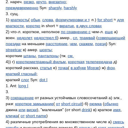
2. нареч.
резко
,
круто
,
внезапно
;
преждевременно
Syn:
sharply
,
harshly
3. сущ.
1)
краткость
(
обык
.
слова
,
формулировки и т
. п.)
for short
≈
для
краткости
,
коротко
in short ≈
вкратце
,
в двух словах
2) что-л. короткое, неполное
по сравнению с
чем-л.
еще
а)
воен.
недолет
,
недострел б
) амер.,
сл.
трамвай
(
совершающий
поездки
на меньшее
расстояние
,
чем
,
скажем
,
поезд
) Syn:
streetcar
в) амер.
шорты
;
короткие
штаны
,
панталоны
(тж.
см.
4)) г)
короткометражный фильм
,
короткая
телепередача
д)
короткий рассказ,
статья
е)
точка
(
в азбуке
Морзе
) ж)
фон
.
краткий гласный
;
краткий
слог
Syn:
dot I
1. Ant:
long I
3.
3)
сокращение
от разных устойчивых словосочетаний а) элк.,
разг.
короткое замыкание
(
от
short circuit
) б)
рюмка
(
обычно
джина
или
виски
), "маленькая" (от short
drink
) в) краткое
имя
,
кличка
(
от
short name
)
4) различные употребления во множественном числе а)
смесь
отруби
и пшеницей грубого помола б)
отходы
в)
карт
.
короткий