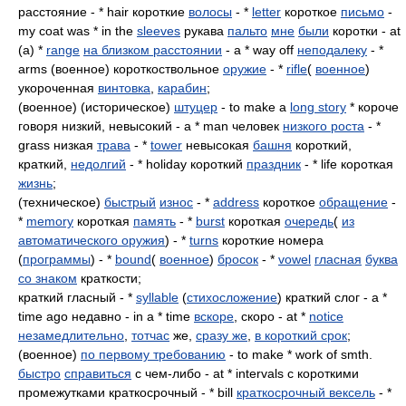
расстояние - * hair короткие
волосы
- *
letter
короткое
письмо
-
my coat was * in the
sleeves
рукава
пальто
мне
были
коротки - at
(a) *
range
на близком расстоянии
- a * way off
неподалеку
- *
arms (военное) короткоствольное
оружие
- *
rifle
(
военное
)
укороченная
винтовка
,
карабин
;
(военное) (историческое)
штуцер
- to make a
long story
* короче
говоря низкий, невысокий - a * man человек
низкого роста
- *
grass низкая
трава
- *
tower
невысокая
башня
короткий,
краткий,
недолгий
- * holiday короткий
праздник
- * life короткая
жизнь
;
(техническое)
быстрый
износ
- *
address
короткое
обращение
-
*
memory
короткая
память
- *
burst
короткая
очередь
(
из
автоматического оружия
) - *
turns
короткие номера
(
программы
) - *
bound
(
военное
)
бросок
- *
vowel
гласная
буква
со знаком
краткости;
краткий гласный - *
syllable
(
стихосложение
) краткий слог - a *
time ago недавно - in a * time
вскоре
, скоро - at *
notice
незамедлительно
,
тотчас
же,
сразу же
,
в короткий срок
;
(военное)
по первому требованию
- to make * work of smth.
быстро
справиться
с чем-либо - at * intervals с короткими
промежутками краткосрочный - * bill
краткосрочный вексель
- *