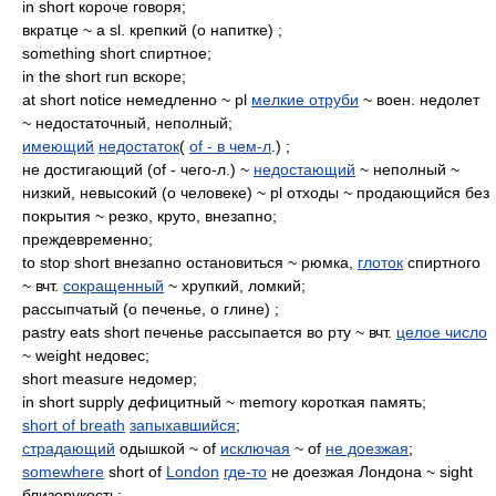
in short короче говоря;
вкратце ~ a sl. крепкий (о напитке) ;
something short спиртное;
in the short run вскоре;
at short notice немедленно ~ pl
мелкие отруби
~ воен. недолет
~ недостаточный, неполный;
имеющий
недостаток
(
of - в чем-л
.) ;
не достигающий (of - чего-л.) ~
недостающий
~ неполный ~
низкий, невысокий (о человеке) ~ pl отходы ~ продающийся без
покрытия ~ резко, круто, внезапно;
преждевременно;
to stop short внезапно остановиться ~ рюмка,
глоток
спиртного
~ вчт.
сокращенный
~ хрупкий, ломкий;
рассыпчатый (о печенье, о глине) ;
pastry eats short печенье рассыпается во рту ~ вчт.
целое число
~ weight недовес;
short measure недомер;
in short supply дефицитный ~ memory короткая память;
short of breath
запыхавшийся
;
страдающий
одышкой ~ of
исключая
~ of
не доезжая
;
somewhere
short of
London
где-то
не доезжая Лондона ~ sight
близорукость;