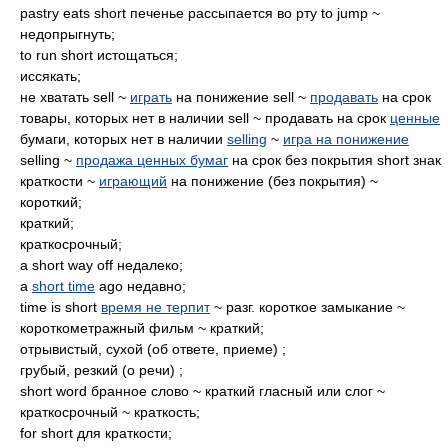
pastry eats short печенье рассыпается во рту to jump ~
недопрыгнуть;
to run short истощаться;
иссякать;
не хватать sell ~
играть
на понижение sell ~
продавать
на срок
товары, которых нет в наличии sell ~ продавать на срок
ценные
бумаги, которых нет в наличии
selling
~
игра на понижение
selling ~
продажа ценных бумаг
на срок без покрытия short знак
краткости ~
играющий
на понижение (без покрытия) ~
короткий;
краткий;
краткосрочный;
a short way off недалеко;
a
short time
ago недавно;
time is short
время не терпит
~ разг. короткое замыкание ~
короткометражный фильм ~ краткий;
отрывистый, сухой (об ответе, приеме) ;
грубый, резкий (о речи) ;
short word бранное слово ~ краткий гласный или слог ~
краткосрочный ~ краткость;
for short для краткости;