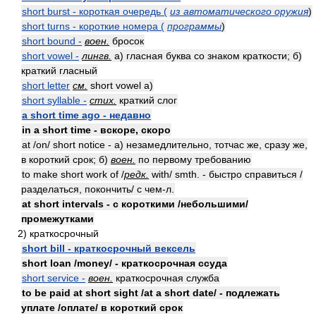
short burst - короткая очередь (
из автоматического оружия
)
short turns - короткие номера (
программы
)
short bound -
воен.
бросок
short vowel -
лингв.
а) гласная буква со знаком краткости; б)
краткий гласный
short letter
см.
short vowel а)
short syllable -
стих.
краткий слог
a short time ago - недавно
in a short time - вскоре, скоро
at /on/ short notice - а) незамедлительно, тотчас же, сразу же,
в короткий срок; б)
воен.
по первому требованию
to make short work of /
редк.
with/ smth. - быстро справиться /
разделаться, покончить/ с чем-л.
at short intervals - с короткими /небольшими/
промежутками
2) краткосрочный
short bill - краткосрочный вексель
short loan /money/ - краткосрочная ссуда
short service -
воен.
краткосрочная служба
to be paid at short sight /at a short date/ - подлежать
уплате /оплате/ в короткий срок