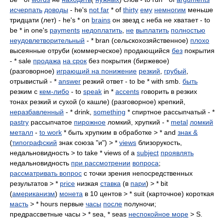
исчерпать
доводы
- he's
not far
* of
thirty
ему
немногим
меньше
тридцати (лет) - he's * on
brains
он звезд с неба не хватает - to
be * in one's
payments
недоплатить
,
не
выплатить
полностью
неудовлетворительный
- * bran (сельскохозяйственное)
плохо
высеянные отруби (коммерческое) продающийся
без
покрытия
- * sale
продажа
на срок
без покрытия (биржевое)
(разговорное)
играющий на понижение
резкий
,
грубый
,
отрывистый - *
answer
резкий ответ - to be * with smb.
быть
резким с
кем-либо
- to
speak
in *
accents
говорить в резких
тонах резкий и сухой (о кашле) (разговорное) крепкий,
неразбавленный
- * drink,
something
* спиртное рассыпчатый - *
pastry
рассыпчатое
пирожное
ломкий, хрупкий - *
metal
ломкий
металл
-
to work
* быть хрупким в обработке > * and
знак &
(
типографский
знак союза "и") > *
views
близорукость,
недальновидность > to take * views of a
subject
проявлять
недальновидность
при рассмотрении
вопроса
;
рассматривать вопрос
с точки зрения непосредственных
результатов > *
price
низкая
ставка
(в
пари
) > * bit
(
американизм
)
монета
в 10 центов > * suit (карточное) короткая
масть
> * hours первые
часы
после
полуночи;
предрассветные часы > * sea, * seas
неспокойное море
> S.