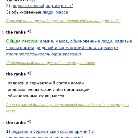
2)
рядовые члены
(
партии
и т. п.
)
3) обыкновенные
люди
,
масса
Большой англо-русский и русско-английский словарь
the ranks
>
the ranks
3
Общая лексика:
армия
,
масса
,
обыкновенные люди
,
рядовые
члены партии
,
рядовой и сержантский состав армии
(в
противоположность офицерскому)
Универсальный англо-русский словарь
the ranks
>
the ranks
4
рядовой и сержантский состав армии
рядовые члены какой-либо организации
обыкновенные люди, масса
Англо-русский большой универсальный переводческий словарь
the
>
ranks
the ranks
5
1)
рядовой и сержантский состав армии
(
в
противопоставление офицерскому
)