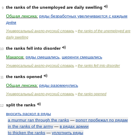
the ranks of the unemployed are daily swelling
9
Общая лексика:
ряды безработных увеличиваются с каждым
днём
Универсальный англо-русский словарь
the ranks of the unemployed are
>
daily swelling
the ranks fell into disorder
10
Макаров:
ряды смешались
,
шеренги смешались
Универсальный англо-русский словарь
the ranks fell into disorder
>
the ranks opened
11
Общая лексика:
ряды разомкнулись
Универсальный англо-русский словарь
the ranks opened
>
split the ranks
12
вносить раскол в ряды
a murmur ran through the ranks
—
ропот пробежал по рядам
in the ranks of the army
—
в рядах армии
to thicken the ranks
—
уплотнить ряды