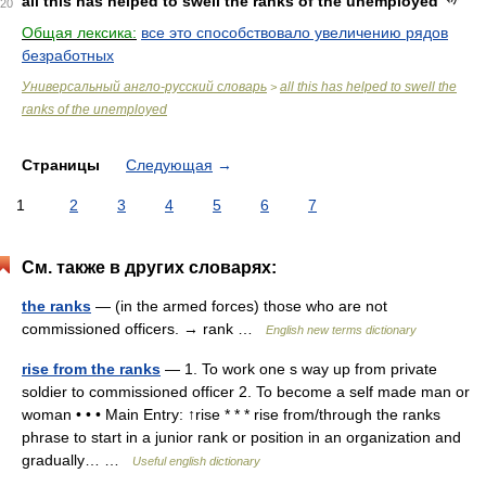
all this has helped to swell the ranks of the unemployed
20
Общая лексика:
все это способствовало увеличению рядов
безработных
Универсальный англо-русский словарь
all this has helped to swell the
>
ranks of the unemployed
Страницы
Следующая
→
1
2
3
4
5
6
7
См. также в других словарях:
the ranks
— (in the armed forces) those who are not
commissioned officers. → rank …
English new terms dictionary
rise from the ranks
— 1. To work one s way up from private
soldier to commissioned officer 2. To become a self made man or
woman • • • Main Entry: ↑rise * * * rise from/​through the ranks
phrase to start in a junior rank or position in an organization and
gradually… …
Useful english dictionary