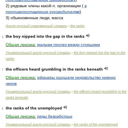
2)
рядовые члены какой-л. организации
(
в
противопоставление руководителям
)
3)
обыкновенные люди, масса
Англо-русский современный словарь
the ranks
>
the boy nipped into the gap in the ranks
6
Общая лексика:
мальчик пролез между стоящими
Универсальный англо-русский словарь
the boy nipped into the gap in the
>
ranks
the officers heard grumbling in the ranks beneath
7
Общая лексика:
офицеры ощущали недовольство нижних
чинов
Универсальный англо-русский словарь
the officers heard grumbling in the
>
ranks beneath
the ranks of the unemployed
8
Общая лексика:
ряды безработных
Универсальный англо-русский словарь
the ranks of the unemployed
>