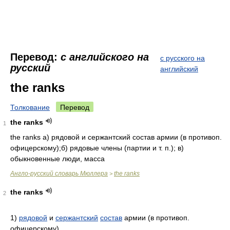
Перевод:
с английского на
с русского на
русский
английский
the ranks
Толкование
Перевод
the ranks
1
the ranks а) рядовой и сержантский состав армии (в противоп.
офицерскому);б) рядовые члены (партии и т. п.); в)
обыкновенные люди, масса
Англо-русский словарь Мюллера
the ranks
>
the ranks
2
1)
рядовой
и
сержантский
состав
армии (в противоп.
офицерскому)