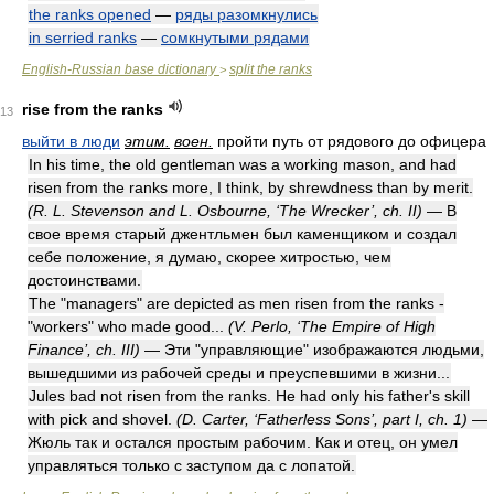
the ranks opened
—
ряды разомкнулись
in serried ranks
—
сомкнутыми рядами
English-Russian base dictionary
split the ranks
>
rise from the ranks
13
выйти в люди
этим.
воен.
пройти путь от рядового до офицера
In his time, the old gentleman was a working mason, and had
risen from the ranks more, I think, by shrewdness than by merit.
(R. L. Stevenson and L. Osbourne, ‘The Wrecker’, ch. II)
— В
свое время старый джентльмен был каменщиком и создал
себе положение, я думаю, скорее хитростью, чем
достоинствами.
The "managers" are depicted as men risen from the ranks -
"workers" who made good...
(V. Perlo, ‘The Empire of High
Finance’, ch. III)
— Эти "управляющие" изображаются людьми,
вышедшими из рабочей среды и преуспевшими в жизни...
Jules bad not risen from the ranks. He had only his father's skill
with pick and shovel.
(D. Carter, ‘Fatherless Sons’, part I, ch. 1)
—
Жюль так и остался простым рабочим. Как и отец, он умел
управляться только с заступом да с лопатой.