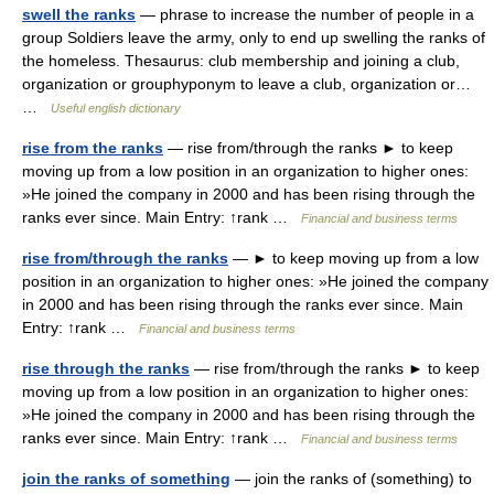
swell the ranks
— phrase to increase the number of people in a
group Soldiers leave the army, only to end up swelling the ranks of
the homeless. Thesaurus: club membership and joining a club,
organization or grouphyponym to leave a club, organization or…
…
Useful english dictionary
rise from the ranks
— rise from/through the ranks ► to keep
moving up from a low position in an organization to higher ones:
»He joined the company in 2000 and has been rising through the
ranks ever since. Main Entry: ↑rank …
Financial and business terms
rise from/through the ranks
— ► to keep moving up from a low
position in an organization to higher ones: »He joined the company
in 2000 and has been rising through the ranks ever since. Main
Entry: ↑rank …
Financial and business terms
rise through the ranks
— rise from/through the ranks ► to keep
moving up from a low position in an organization to higher ones:
»He joined the company in 2000 and has been rising through the
ranks ever since. Main Entry: ↑rank …
Financial and business terms
join the ranks of something
— join the ranks of (something) to