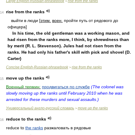
Large English-Russian phrasebook
rise from the ranks
>
rise from the ranks
14
выйти в люди [
этим.
вoeн.
пpoйти путь oт pядoвoгo дo
oфицepa]
In his time, the old gentleman was a working mason, and
had risen from the ranks more, I think, by shrewdness than
by merit (R. L. Stevenson). Jules had not risen from the
ranks. He had only his father's skill with pick and shovel (D.
Carter)
Concise English-Russian phrasebook
rise from the ranks
>
move up the ranks
15
Военный термин:
продвигаться по службе
(The colonel was
slowly moving up the ranks until February 2010 when he was
arrested for these murders and sexual assaults.)
Универсальный англо-русский словарь
move up the ranks
>
reduce to the ranks
16
reduce to
the ranks
разжаловать в рядовые