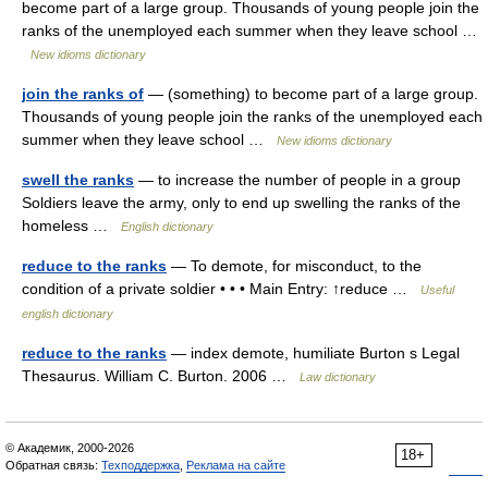
become part of a large group. Thousands of young people join the
ranks of the unemployed each summer when they leave school …
New idioms dictionary
join the ranks of
— (something) to become part of a large group.
Thousands of young people join the ranks of the unemployed each
summer when they leave school …
New idioms dictionary
swell the ranks
— to increase the number of people in a group
Soldiers leave the army, only to end up swelling the ranks of the
homeless …
English dictionary
reduce to the ranks
— To demote, for misconduct, to the
condition of a private soldier • • • Main Entry: ↑reduce …
Useful
english dictionary
reduce to the ranks
— index demote, humiliate Burton s Legal
Thesaurus. William C. Burton. 2006 …
Law dictionary
© Академик, 2000-2026
18+
Обратная связь:
Техподдержка
,
Реклама на сайте