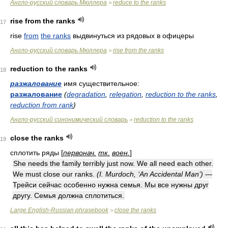
Англо-русский словарь Мюллера
reduce to the ranks
>
rise from the ranks
17
rise
from
the ranks
выдвинуться из рядовых в офицеры
Англо-русский словарь Мюллера
rise from the ranks
>
reduction to the ranks
18
разжалование
имя существительное:
разжалование
(
degradation
,
relegation
,
reduction to the ranks
,
reduction from rank
)
Англо-русский синонимический словарь
reduction to the ranks
>
close the ranks
19
сплотить ряды [
первонач.
тк.
воен.
]
She needs the family terribly just now. We all need each other.
We must close our ranks.
(I. Murdoch, ‘An Accidental Man’)
—
Трейси сейчас особенно нужна семья. Мы все нужны друг
другу. Семья должна сплотиться.
Large English-Russian phrasebook
close the ranks
>