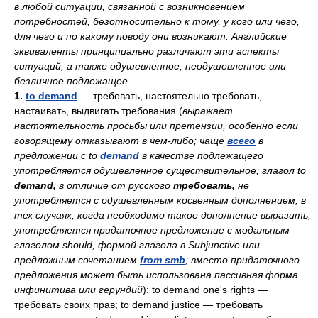
в любой ситуации, связанной с возникновением
потребностей, безотносительно к тому, у кого или чего,
для чего и по какому поводу они возникают. Английские
эквиваленты принципиально различают эти аспекты
ситуаций, а также одушевленное, неодушевленное или
безличное подлежащее.
1.
to demand
— требовать, настоятельно требовать,
настаивать, выдвигать требования (
выражает
настоятельность просьбы или претензии, особенно если
говорящему отказывают в чем-либо; чаще
всего
в
предложении с to
demand
в качестве подлежащего
употребляется одушевленное существительное; глагол to
demand,
в отличие от русского
требовать,
не
употребляется с одушевленным косвенным дополнением; в
тех случаях, когда необходимо такое дополнение выразить,
употребляется придаточное предложение с модальным
глаголом should, формой глагола в Subjunctive или
предложным сочетанием
from smb
; вместо придаточного
предложения может быть использована пассивная форма
инфинитива или герундий
): to demand one's rights —
требовать своих прав; to demand justice — требовать