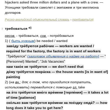
hijackers asked three million dollars and a plane with a crew. —
Угонщики требовали самолет с экипажем и три миллиона
долларов.
Русско-английский объяснительный словарь
требовать(ся)
>
требоваться
7
несов.
- тре́боваться,
сов.
- потре́боваться
1)
(
быть нужным
)
be needed / wanted
заво́ду тре́буются рабо́чие — workers are wanted /
required for the factory, the factory is in want of workers
"Тре́буются"
(заголовок объявления о найме на работу)
— "
(Personnel) Wanted", "Job Vacancies"
нам тако́е не тре́буется — we don't need that
до́му тре́буется покра́ска — the house wants [is in want of]
painting
2)
(
на
вн.
; для; о том, что приходится потратить,
использовать
)
переводится с помощью
гл.
take
на э́то тре́буется мно́го вре́мени [терпе́ния] — it takes a lot
of time [patience]
ско́лько вам тре́буется вре́мени на пое́здку сюда́? — how
long does it take you to get here?