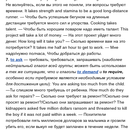
He волнуйтесь, если вы этого не поняли, эти вопросы требуют
времени. It lakes strength and stamina to be a good long-distance
runner. — Чтобы быть успешным бегуном на длинные
дистанции требуется много сил и упорства. Cooking takes
talent. — Чтобы быть хорошим поваром надо иметь талант. This
project will take a lot of money. — На этот проект уйдет много
денег. How long will it take you? — Сколько времени вам на это
потребуется? It takes me half an hour to get to work. — Мне
надо/нужно полчаса, Чтобы добраться до работы.
7.
to ask
— требовать, требоваться, запрашивать (
наиболее
нейтральный глагол всей группы; может быть использован
в тех же ситуациях, что и глаголы
to demand
и
to require,
особенно если требуемое является необходимым условием
для достижения цели
): You are asking too much from the child.
—Ты слишком много требуешь от ребенка. How much do they
ask for repairs? — Сколько они требуют за ремонт?/Сколько они
просят за ремонт?/Сколько они запрашивают за ремонт? The
kidnappers asked five million dollars ransom and threatened to kill
the boy if it was not paid within a week. — Похитители
потребовали пять миллионов долларов за мальчика и грозили
убить его, если выкуп не будет заплачен в течение недели. The