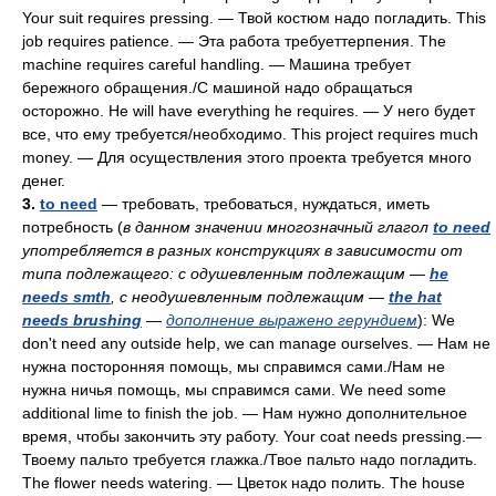
Your suit requires pressing. — Твой костюм надо погладить. This
job requires patience. — Эта работа требуеттерпения. The
machine requires careful handling. — Машина требует
бережного обращения./С машиной надо обращаться
осторожно. Не will have everything he requires. — У него будет
все, что ему требуется/необходимо. This project requires much
money. — Для осуществления этого проекта требуется много
денег.
3.
to need
— требовать, требоваться, нуждаться, иметь
потребность (
в данном значении многозначный глагол
to need
употребляется в разных конструкциях в зависимости от
типа подлежащего: с одушевленным подлежащим —
he
needs smth
, с неодушевленным подлежащим —
the hat
needs brushing
—
дополнение выражено герундием
): We
don't need any outside help, we can manage ourselves. — Нам не
нужна посторонняя помощь, мы справимся сами./Нам не
нужна ничья помощь, мы справимся сами. We need some
additional lime to finish the job. — Нам нужно дополнительное
время, чтобы закончить эту работу. Your coat needs pressing.—
Твоему пальто требуется глажка./Твое пальто надо погладить.
The flower needs watering. — Цветок надо полить. The house