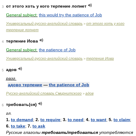
от этого хоть у кого терпение лопнет
3
General subject:
this would try the patience of Job
Универсальный русско-английский словарь
от этого хоть у кого
>
терпение лопнет
терпение Иова
4
General subject:
the patience of Job
Универсальный русско-английский словарь
терпение Иова
>
адов
5
разг.
адово терпение
—
the patience of Job
Русско-английский словарь Смирнитского
адов
>
требовать(ся)
6
гл.
1.
to demand
;
2.
to require
;
3.
to need
;
4.
to want
;
5.
to claim
;
6.
to take
;
7.
to ask
Русские глаголы
требовать/требоваться
употребляются