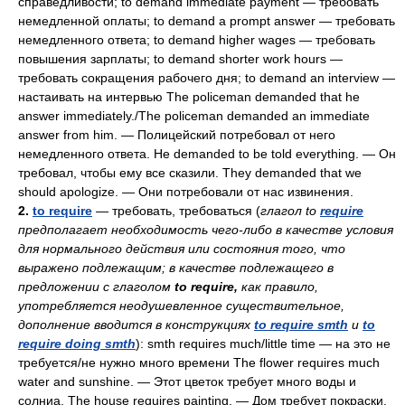
справедливости; to demand immediate payment — требовать
немедленной оплаты; to demand a prompt answer — требовать
немедленного ответа; to demand higher wages — требовать
повышения зарплаты; to demand shorter work hours —
требовать сокращения рабочего дня; to demand an interview —
настаивать на интервью The policeman demanded that he
answer immediately./The policeman demanded an immediate
answer from him. — Полицейский потребовал от него
немедленного ответа. Не demanded to be told everything. — Он
требовал, чтобы ему все сказили. They demanded that we
should apologize. — Они потребовали от нас извинения.
2.
to require
— требовать, требоваться (
глагол to
require
предполагает необходимость чего-либо в качестве условия
для нормального действия или состояния того, что
выражено подлежащим; в качестве подлежащего в
предложении с глаголом
to require,
как правило,
употребляется неодушевленное существительное,
дополнение вводится в конструкциях
to require smth
и
to
require doing smth
): smth requires much/little time — на это не
требуется/не нужно много времени The flower requires much
water and sunshine. — Этот цветок требует много воды и
солниа. The house requires painting. — Дом требует покраски.