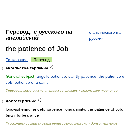
Перевод:
с русского на
с английского на
английский
русский
the patience of Job
Толкование
Перевод
ангельское терпение
1
General subject:
angelic patience
,
saintly patience
,
the patience of
Job
,
patience of a saint
Универсальный русско-английский словарь
ангельское терпение
>
долготерпение
2
long-suffering, angelic patience; longanimity; the patience of Job;
библ.
forbearance
Русско-английский словарь религиозной лексики
долготерпение
>