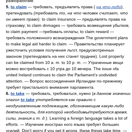
разнорабочие.
5.
to claim
— требовать, предъявлять права (
на что-либо
),
претендовать
(требовать то, на что человек считает, что
он имеет право
): to claim insurance — предъявлять права на
страховку; to claim dnmages — требовать возмещения убытков;
to claim payment —требовать оплаты; to claim reward —
требовать положенного вознаграждения The government plans
to make legal aid harder lo claim. — Правительство планирует
ужесточить условия получения льгот, предусмотренных
законом (претендовать на них станет труднее). Lost property
can be claimed from 10 a. m. to 10 p. m. — Утраченные вещи
можно востребовать с 10 утра до 10 вечера. The issue ofa
united Ireland continues to claim the Parliament's undivided
attention. — Вопрос воссоединения Ирландии по-прежнему
требует пристального внимания парламента.
6.
to take
— требовать, требоваться, нужно (
в данном значении
глагол
to take
употребляется как правило с
неодушевленным подлежащим, обозначающим какую-либо
деятельность, для которой необходимы/требуются время,
силы, знания и т. д.
): Learning a foreign language takes a lot of
efforts. — Изучение иностран ного языка требует больших
усилий. Don't worry if you get it wrong, these things take time. —