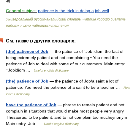
General subject:
patience is the trick in doing a job well
Универсальный русско-английский словарь
чтобы хорошо сделать
>
работу, нужно набраться терпения
См. также в других словарях:
(the) patience of Job
— the patience of ˈJob idiom the fact of
being extremely patient and not complaining • You need the
patience of Job to deal with some of our customers. Main entry:
↑Jobidiom …
Useful english dictionary
(the) patience of Job
— the patience of Job/a saint a lot of
patience. You need the patience of a saint to be a teacher …
New
idioms dictionary
have the patience of Job
— phrase to remain patient and not
complain in situations that would make most people very angry
Thesaurus: to be patient, and to not complain too muchsynonym
Main entry: Job …
Useful english dictionary