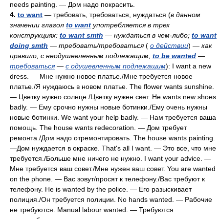
needs painting. — Дом надо покрасить.
4.
to want
— требовать, требоваться, нуждаться (
в данном
значении глагол
to want
употребляется в трех
конструкциях:
to want smth
—
нуждаться в чем-либо;
to want
doing smth
— требовать/требоваться
(
о действии
)
— как
правило, с неодушевленным подлежащим;
to be wanted
—
требоваться
—
с одушевленным подлежащим
): I want a new
dress. — Мне нужно новое платье./Мне требуется новое
платье./Я нуждаюсь в новом платье. The flower wants sunshine.
— Цветку нужно солнце./Цветку нужен свет. Не wants new shoes
badly. — Ему срочно нужны новые ботинки./Ему очень нужны
новые ботинки. We want your help badly. — Нам требуется ваша
помощь. The house wants redecoration. — Дом требует
ремонта./Дом надо отремонтировать. The house wants painting.
—Дом нуждается в окраске. That's all I want. — Это все, что мне
требуется./Больше мне ничего не нужно. I want your advice. —
Мне требуется ваш совет./Мне нужен ваш совет. You are wanted
on the phone. — Вас зовут/просят к телефону./Вас требуют к
телефону. Не is wanted by the police. — Его разыскивает
полиция./Он требуется полиции. No hands wanted. — Рабочие
не требуются. Manual labour wanted. — Требуются