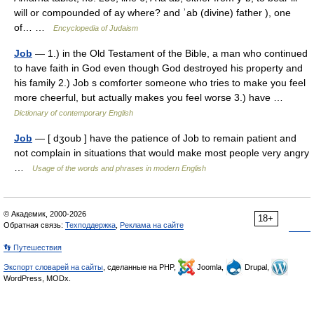
will or compounded of ay where? and ʾab (divine) father ), one
of… …
Encyclopedia of Judaism
Job
— 1.) in the Old Testament of the Bible, a man who continued
to have faith in God even though God destroyed his property and
his family 2.) Job s comforter someone who tries to make you feel
more cheerful, but actually makes you feel worse 3.) have …
Dictionary of contemporary English
Job
— [ dʒoub ] have the patience of Job to remain patient and
not complain in situations that would make most people very angry
…
Usage of the words and phrases in modern English
© Академик, 2000-2026
18+
Обратная связь:
Техподдержка
,
Реклама на сайте
👣 Путешествия
Экспорт словарей на сайты
, сделанные на PHP,
Joomla,
Drupal,
WordPress, MODx.