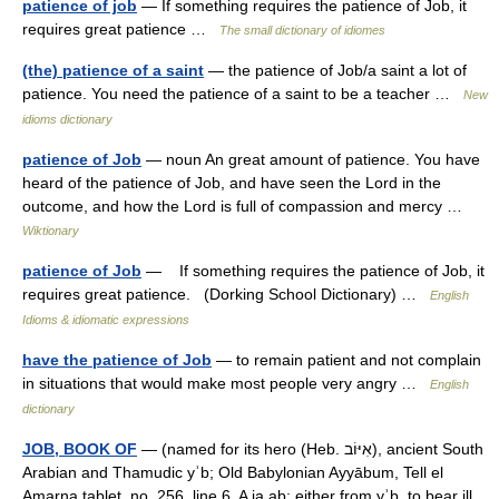
patience of job
— If something requires the patience of Job, it
requires great patience …
The small dictionary of idiomes
(the) patience of a saint
— the patience of Job/a saint a lot of
patience. You need the patience of a saint to be a teacher …
New
idioms dictionary
patience of Job
— noun An great amount of patience. You have
heard of the patience of Job, and have seen the Lord in the
outcome, and how the Lord is full of compassion and mercy …
Wiktionary
patience of Job
— If something requires the patience of Job, it
requires great patience. (Dorking School Dictionary) …
English
Idioms & idiomatic expressions
have the patience of Job
— to remain patient and not complain
in situations that would make most people very angry …
English
dictionary
JOB, BOOK OF
— (named for its hero (Heb. אִיּוֹב), ancient South
Arabian and Thamudic yʾb; Old Babylonian Ayyābum, Tell el
Amarna tablet, no. 256, line 6, A ia ab; either from yʾb, to bear ill