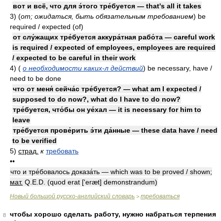
вот и всё, что для э́того тре́буется — that's all it takes
3)
(
от; ожидаться, быть обязательным требованием
)
be
required / expected (of)
от слу́жащих тре́буется аккура́тная рабо́та — careful work
is required / expected of employees, employees are required
/ expected to be careful in their work
4)
(
о необходимости каких-л действий
)
be necessary, have /
need to be done
что от меня́ сейча́с тре́буется? — what am I expected /
supposed to do now?, what do I have to do now?
тре́буется, что́бы он уе́хал — it is necessary for him to
leave
тре́буется прове́рить э́ти да́нные — these data have / need
to be verified
5)
страд.
к
требовать
••
что и тре́бовалось доказа́ть — which was to be proved / shown;
мат.
Q.E.D. (quod erat ['eræt] demonstrandum)
Новый большой русско-английский словарь
требоваться
>
чтобы хорошо сделать работу, нужно набраться терпения
8