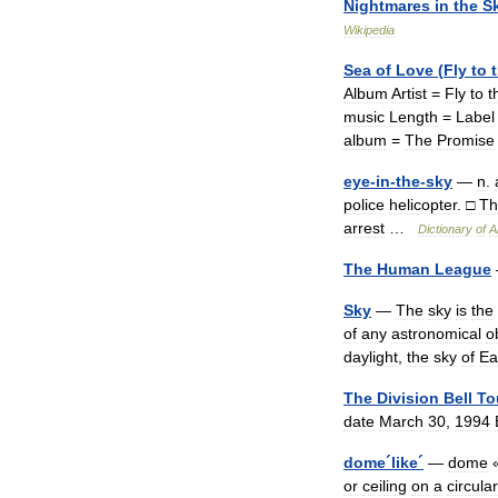
Nightmares
in
the
S
Wikipedia
Sea
of
Love
(
Fly
to
Album
Artist
=
Fly
to
t
music
Length
=
Label
album
=
The
Promise
eye
-
in
-
the
-
sky
—
n
.
police
helicopter
.
□
Th
arrest
…
Dictionary
of
A
The
Human
League
Sky
—
The
sky
is
the
of
any
astronomical
o
daylight
,
the
sky
of
Ea
The
Division
Bell
To
date
March
30
,
1994
dome
´
like
´
—
dome
or
ceiling
on
a
circular