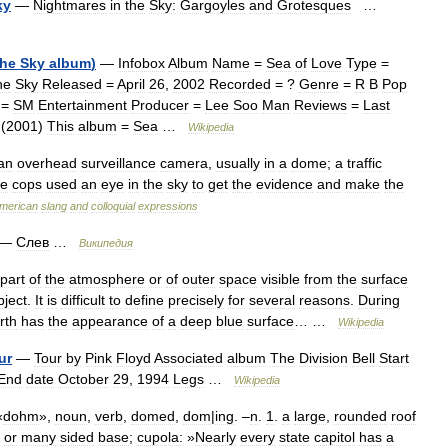
ky
—
Nightmares
in
the
Sky:
Gargoyles
and
Grotesques
…
the
Sky
album
)
—
Infobox
Album
Name
=
Sea
of
Love
Type
=
he
Sky
Released
=
April
26
,
2002
Recorded
= ?
Genre
=
R
B
Pop
=
SM
Entertainment
Producer
=
Lee
Soo
Man
Reviews
=
Last
(
2001
)
This
album
=
Sea
…
Wikipedia
an
overhead
surveillance
camera
,
usually
in
a
dome
;
a
traffic
e
cops
used
an
eye
in
the
sky
to
get
the
evidence
and
make
the
merican
slang
and
colloquial
expressions
—
Слев
…
Википедия
part
of
the
atmosphere
or
of
outer
space
visible
from
the
surface
bject
.
It
is
difficult
to
define
precisely
for
several
reasons
.
During
rth
has
the
appearance
of
a
deep
blue
surface
… …
Wikipedia
ur
—
Tour
by
Pink
Floyd
Associated
album
The
Division
Bell
Start
End
date
October
29
,
1994
Legs
…
Wikipedia
«
dohm
»,
noun
,
verb
,
domed
,
dom
|
ing
. –
n
.
1
.
a
large
,
rounded
roof
or
many
sided
base
;
cupola:
»
Nearly
every
state
capitol
has
a