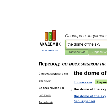
Словари и энциклоп
academic.ru
Толкования
Переводы
Перевод:
со всех языков на
the dome of
С нидерландского на:
Все языки
Толкование
Перев
Со всех языков на:
the
dome
of
the
sky
1
Все языки
the
dome
of
the
sky
het
uitspansel
Английский