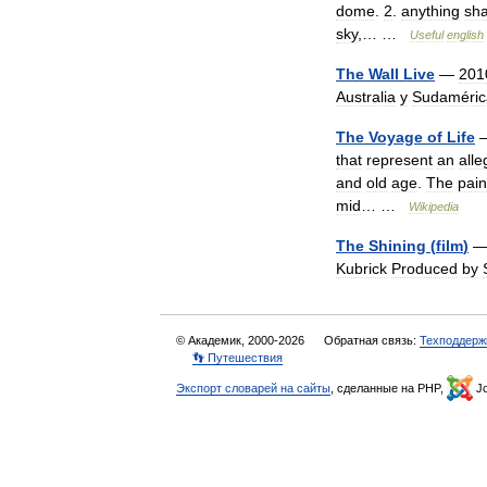
dome
.
2
.
anything
sh
sky
,… …
Useful
english
The
Wall
Live
—
201
Australia
y
Sudaméric
The
Voyage
of
Life
that
represent
an
alle
and
old
age
.
The
pain
mid
… …
Wikipedia
The
Shining
(
film
)
Kubrick
Produced
by
© Академик, 2000-2026
Обратная связь:
Техподдерж
👣 Путешествия
Экспорт словарей на сайты
, сделанные на PHP,
Jo