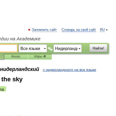
Запомнить сайт
Словарь на свой сайт
RU
едии на Академике
Найти!
Книги
Игры ⚽
 нидерландский
с нидерландского на все языки
 the sky
од