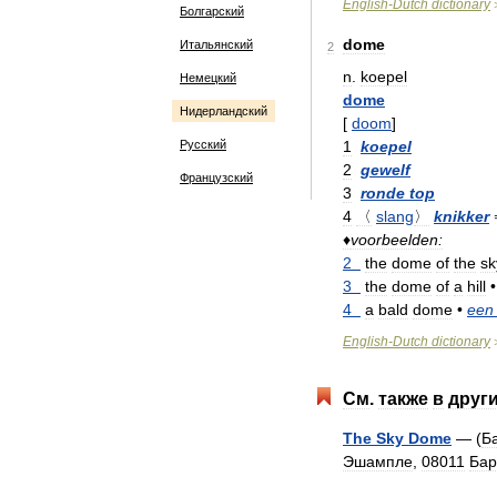
English
-
Dutch
dictionary
Болгарский
dome
Итальянский
2
n
.
koepel
Немецкий
dome
Нидерландский
[
doom
]
Русский
1
koepel
2
gewelf
Французский
3
ronde
top
4
〈
slang
〉
knikker
♦
voorbeelden:
2
the
dome
of
the
sk
3
the
dome
of
a
hill
•
4
a
bald
dome
•
een
English
-
Dutch
dictionary
См
.
также
в
друг
The
Sky
Dome
— (
Б
Эшампле
,
08011
Бар