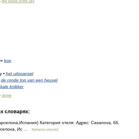
the
dome
of
the
sky
>
⇒
kop
y
•
het
uitspansel
de
ronde
top
van
een
heuvel
kale
knikker
dome
>
их
словарях:
арселона
,
Испания
)
Категория
отеля:
Адрес:
Casanova
,
66
,
селона
,
Ис
…
Каталог
отелей