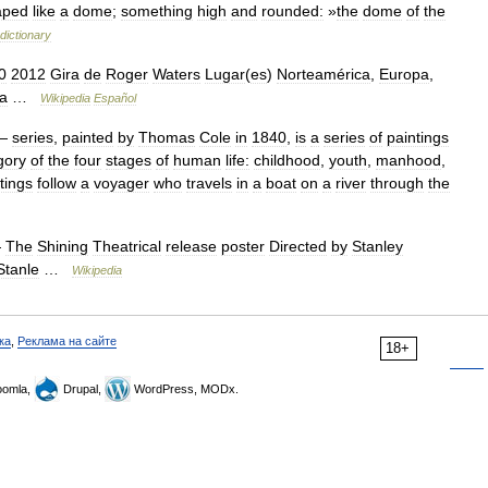
aped
like
a
dome
;
something
high
and
rounded:
»
the
dome
of
the
dictionary
0
2012
Gira
de
Roger
Waters
Lugar
(
es
)
Norteamérica
,
Europa
,
a
…
Wikipedia
Español
—
series
,
painted
by
Thomas
Cole
in
1840
,
is
a
series
of
paintings
gory
of
the
four
stages
of
human
life:
childhood
,
youth
,
manhood
,
tings
follow
a
voyager
who
travels
in
a
boat
on
a
river
through
the
—
The
Shining
Theatrical
release
poster
Directed
by
Stanley
Stanle
…
Wikipedia
ка
,
Реклама на сайте
18+
omla,
Drupal,
WordPress, MODx.