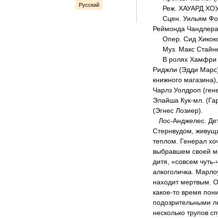
Русский
Реж
.
ХАУАРД
ХО
Сцен
.
Уильям
Фо
Реймонда
Чандлер
Опер
.
Сид
Хикок
Муз
.
Макс
Стайн
В
ролях
Хамфри
Риджли
(
Эдди
Марс
книжного
магазина
)
Чарлз
Уолдроп
(
ген
Элайша
Кук
-
мл
. (
Га
(
Эгнес
Лозиер
).
Лос
-
Анджелес
.
Де
Стернвудом
,
живущ
теплом
.
Генерал
хо
выбравшем
своей
м
дитя
, «
совсем
чуть
-
алкоголичка
.
Марло
находит
мертвым
.
О
какое
-
то
время
пон
подозрительными
л
несколько
трупов
сп