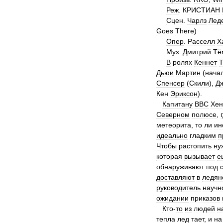
Реж
.
КРИСТИАН
Сцен
.
Чарлз
Лед
Goes
There
)
Опер
.
Расселл
Х
Муз
.
Дмитрий
Тё
В
ролях
Кеннет
Т
Дьюи
Мартин
(
нача
Спенсер
(
Скили
),
Д
Кен
Эриксон
).
Капитану
ВВС
Хен
Северном
полюсе
,
метеорита
,
то
ли
ин
идеально
гладким
п
Чтобы
растопить
ну
которая
вызывает
е
обнаруживают
под
доставляют
в
ледян
руководитель
научн
ожидании
приказов
Кто
-
то
из
людей
н
тепла
лед
тает
,
и
на