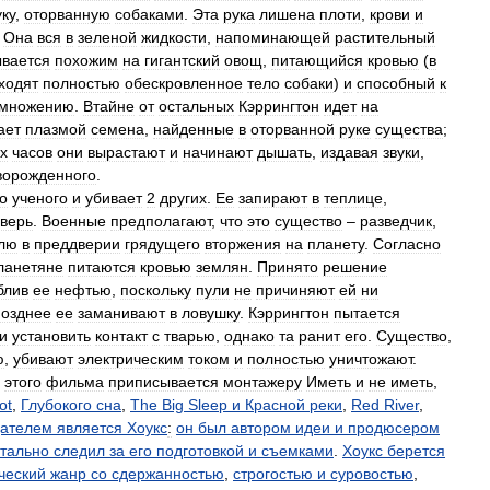
уку
,
оторванную
собаками
.
Эта
рука
лишена
плоти
,
крови
и
.
Она
вся
в
зеленой
жидкости
,
напоминающей
растительный
ывается
похожим
на
гигантский
овощ
,
питающийся
кровью
(
в
ходят
полностью
обескровленное
тело
собаки
)
и
способный
к
змножению
.
Втайне
от
остальных
Кэррингтон
идет
на
ает
плазмой
семена
,
найденные
в
оторванной
руке
существа
;
х
часов
они
вырастают
и
начинают
дышать
,
издавая
звуки
,
ворожденного
.
о
ученого
и
убивает
2
других
.
Ее
запирают
в
теплице
,
верь
.
Военные
предполагают
,
что
это
существо
–
разведчик
,
лю
в
преддверии
грядущего
вторжения
на
планету
.
Согласно
ланетяне
питаются
кровью
землян
.
Принято
решение
блив
ее
нефтью
,
поскольку
пули
не
причиняют
ей
ни
озднее
ее
заманивают
в
ловушку
.
Кэррингтон
пытается
и
установить
контакт
с
тварью
,
однако
та
ранит
его
.
Существо
,
ю
,
убивают
электрическим
током
и
полностью
уничтожают
.
этого
фильма
приписывается
монтажеру
Иметь
и
не
иметь
,
ot
,
Глубокого
сна
,
The
Big
Sleep
и
Красной
реки
,
Red
River
,
дателем
является
Хоукс
:
он
был
автором
идеи
и
продюсером
тально
следил
за
его
подготовкой
и
съемками
.
Хоукс
берется
ческий
жанр
со
сдержанностью
,
строгостью
и
суровостью
,