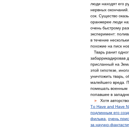
люди
находят
его
р
нервных
окончаний
сок
.
Существо
оказ
оранжерее
люди
на
очень
быстрому
ра
эксперимент:
полив
в
течение
нескольки
похожие
на
писк
но
Тварь
ранит
одног
забаррикадировав
д
присланный
на
Зем
этой
гипотезе
,
иноп
уничтожить
тварь
,
о
малейшего
вреда
.
П
помешать
военным
попавшее
в
западн
►
Хотя
авторство
Tо
Have
and
Have
N
подлинным
его
соз
фильма
,
очень
прис
за
научно
-
фантасти