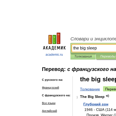
Словари и энциклоп
academic.ru
Толкования
Переводы
Перевод:
с французского на
the big slee
С русского на:
Французский
Толкование
Перев
С французского на:
The
Big
Sleep
1
Все языки
Глубокий
сон
1946
-
США
(
114
м
Английский
Произв
.
Warner
(