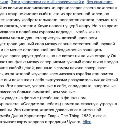
лини
.
Этим
упорством
самый
классический
и
,
без
сомнения
,
й
из
великих
американских
кинорежиссеров
своего
поколения
дин
жанр
не
сможет
выбить
его
из
проторенной
колеи
,
но
ет
картину
изобретательности
,
поворотов
сюжета
,
элементов
но
сказать
,
что
этим
Хоукс
наносит
ущерб
жанру
.
Но
в
то
время
уждался
в
подобном
суровом
подходе
–
чтобы
как
-
то
ишком
частые
для
него
приступы
детской
наивности
.
ует
традиционный
спор
между
вполне
естественной
научной
и
не
менее
естественной
необходимостью
защищать
оукс
провоцирует
дебаты
,
но
не
встает
ни
на
чью
сторону
Он
вает
конфликт
между
соперниками:
ученый
фанатично
предан
ания
любой
ценой
;
военные
в
самом
начале
совершают
ть
,
из
-
за
которой
изучение
космического
корабля
становится
ее
они
показывают
себя
виртуозами
разрушительных
действий
ва
.
Эти
простые
,
уверенные
в
себе
,
солидарные
,
энергичные
ежиссера
больше
симпатий
,
чем
ученые
.
ли
увидеть
в
фильме
(
особенно
в
финальном
урналиста:
«
Следите
за
небом
»)
намек
на
«
красную
угрозу
»
в
войны
.
Эта
гипотеза
кажется
довольно
сомнительной
.
емейк
Джона
Карпентера
Тварь
,
The
Thing
,
1982
,
в
свою
ыгрывает
карту
хоррора
в
традиции
Чужого
,
Alien
.