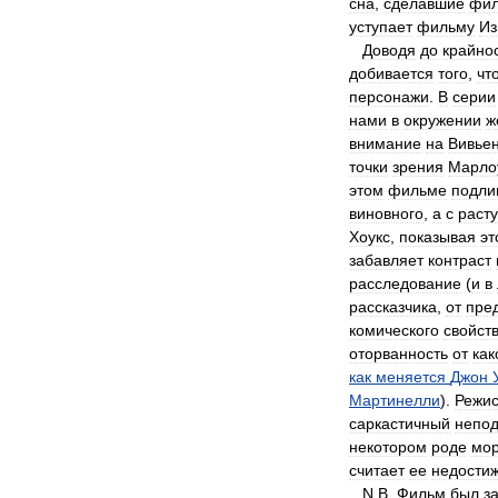
сна
,
сделавшие
фи
уступает
фильму
Из
Доводя
до
крайно
добивается
того
,
чт
персонажи
.
В
серии
нами
в
окружении
ж
внимание
на
Вивье
точки
зрения
Марло
этом
фильме
подли
виновного
,
а
с
раст
Хоукс
,
показывая
эт
забавляет
контраст
расследование
(
и
в
рассказчика
,
от
пре
комического
свойст
оторванность
от
как
как
меняется
Джон
Мартинелли
).
Режи
саркастичный
непо
некотором
роде
мо
считает
ее
недости
N
.
В
.
Фильм
был
з