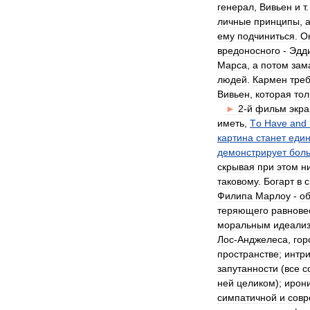
генерал
,
Вивьен
и
т
личные
принципы
,
ему
подчиниться
.
О
вредоносного
-
Эдд
Марса
,
а
потом
зам
людей
.
Кармен
тре
Вивьен
,
которая
тол
►
2
-
й
фильм
экр
иметь
,
Tо
Have
and
картина
станет
един
демонстрирует
бол
скрывая
при
этом
н
таковому
.
Богарт
в
с
Филипа
Марлоу
-
о
теряющего
равнове
моральным
идеали
Лос
-
Анджелеса
,
гор
пространстве
;
интри
запутанности
(
все
с
ней
целиком
);
ирон
симпатичной
и
совр