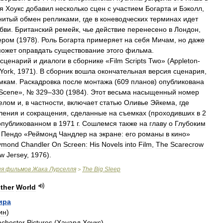
я
Хоукс
добавил
несколько
сцен
с
участием
Богарта
и
Бэколл
,
нитый
обмен
репликами
,
где
в
коневодческих
терминах
идет
бви
.
Британский
ремейк
,
чье
действие
перенесено
в
Лондон
,
ером
(
1978
).
Роль
Богарта
примеряет
на
себя
Мичам
,
но
даже
может
оправдать
существование
этого
фильма
.
сценарий
и
диалоги
в
сборнике
«
Film
Scripts
Two
» (
Appleton
-
York
,
1971
).
В
сборник
вошла
окончательная
версия
сценария
,
мкам
.
Раскадровка
после
монтажа
(
609
планов
)
опубликована
Scene
», №
329
–
330
(
1984
).
Этот
весьма
насыщенный
номер
елом
и
,
в
частности
,
включает
статью
Оливье
Эйкема
,
где
ления
и
сокращения
,
сделанные
на
съемках
(
проходивших
в
2
опубликованном
в
1971
г
.
Сошлемся
также
на
главу
о
Глубоким
Пендо
«
Реймонд
Чандлер
на
экране:
его
романы
в
кино
»
ymond
Chandler
On
Screen:
His
Novels
into
Film
,
The
Scarecrow
w
Jersey
,
1976
).
ия
фильмов
Жака
Лурселля
The
Big
Sleep
>
ther
World
ира
ин
)
nchester
Pictures
(
Хауард
Хоукс
)