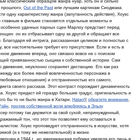
льм
классическим
образцом
жанра
нуар
,
хоть
он
и
сильно
прошлого
,
Out
of
the
Past
или
лучшим
картинам
Сиодмака
.
сти
одну
характеристику
жанра
(
запутанность
действия
),
Хоукс
о
главным
в
фильме
становятся
отдельные
моменты
и
особенно
удачных
парных
сцен
Марлоу
предстает
перед
енщин:
он
их
отбрасывает
одну
за
другой
и
обращает
все
н
.
Благодаря
ей
интрига
,
рассказанная
целиком
и
полностью
с
у
,
все
настоятельнее
требует
его
присутствия
.
Если
и
есть
в
нное
движение
вперед
,
оно
связано
вовсе
не
с
поиском
ущей
привязанностью
сыщика
к
собственной
истории
.
Сам
о
движение
,
неуклонно
сохраняет
дистанцию
.
Его
как
раз
между
все
более
явной
вовлеченностью
персонажа
в
любовные
отношения
)
и
отстраненностью
его
самого
,
дмета
своего
рассказа
.
Этот
контраст
порождает
динамичность
ва
.
Хоукс
придаст
ей
гораздо
большие
градус
,
оригинальность
и
ого
бы
то
ни
было
жанра
в
Хатари
,
Hatari
!
(
обратите
внимание
,
Уэйн
,
против
собственной
воли
влюбляясь
в
Эльзу
ссер
потому
так
держится
за
свой
сухой
,
непринужденный
,
дражаемый
тон
,
что
этот
тон
позволяет
ему
оставаться
в
ралистом
.
Хоукс
проповедует
отстраненность
в
искусстве
,
хотя
жимой
(
и
к
тому
же
нежелательной
)
в
жизни
.
авершен
в
1944
г
.,
но
американская
публика
увидела
его
лишь
в