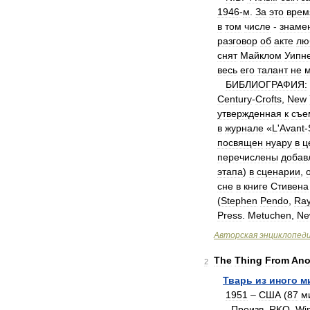
1946
-
м
.
За
это
врем
в
том
числе
-
знаме
разговор
об
акте
лю
снят
Майклом
Уипн
весь
его
талант
не
БИБЛИОГРАФИЯ:
Century
-
Crofts
,
New
утвержденная
к
съе
в
журнале
«
L
'
Avant
-
посвящен
нуару
в
ц
перечислены
добав
этапа
)
в
сценарии
,
сне
в
книге
Стивена
(
Stephen
Pendo
,
Ra
Press
.
Metuchen
,
Ne
Авторская
энциклопед
The
Thing
From
Ano
2
Тварь
из
иного
м
1951
–
США
(
87
м
Произв
.
RKO
,
Wi