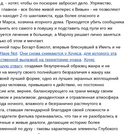
.
д
. -
хотят
,
чтобы
он
поскорее
забросил
дело
.
Упрямство
,
а
главное
-
все
более
живой
интерес
к
Вивьен
-
не
позволяют
н
находит
2
-
го
шантажиста
,
куда
более
опасного
и
и
Марса
,
хозяина
игорного
дома
.
Приходится
убить
сообщника
анить
его
самого
в
ловушку
и
подставить
под
пули
его
же
буется
лечение
в
больнице
,
а
Марлоу
решает
лично
заняться
ько
об
этом
и
мечтает
.
анной
пары
Богарт
-
Бэколл
,
впервые
блеснувшей
в
Иметь
и
не
Have
Not
.
Они
снова
снимаются
у
Хоукса
,
для
которого
эта
ственной
вылазкой
на
территорию
нуара
.
Хоукс
ьшую
отвагу
,
создавая
безупречный
образец
жанра
и
не
и
на
минуту
своего
полнейшего
безразличия
к
жанру
как
воей
лучшей
форме
;
одно
из
лучших
экранных
воплощений
браз
человека
,
привыкшего
к
действию
,
но
постоянно
сие
или
,
вернее
,
балансирующего
на
грани
между
своим
змом
и
реализмом
;
декадентская
и
отравленная
атмосфера
ода
ночного
,
влажного
и
безгранично
растянутого
в
га
,
ставшая
легендарной
благодаря
своей
сложности
и
оздатели
фильма
признавались
,
что
так
и
не
разобрались
в
ичные
и
живые
диалоги
,
делающие
историю
более
еменной
по
духу
-
таковы
характерные
элементы
Глубокого