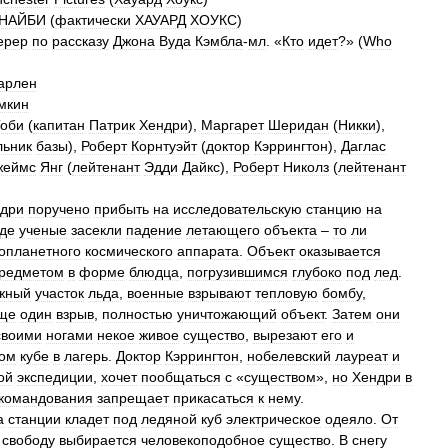
НАЙБИ
(
фактически
ХАУАРД
ХОУКС
)
ерер
по
рассказу
Джона
Вуда
Кэмбла
-
мл
. «
Кто
идет
?» (
Who
арлен
мкин
оби
(
капитан
Патрик
Хендри
),
Маргарет
Шеридан
(
Никки
),
льник
базы
),
Роберт
Корнтуэйт
(
доктор
Кэррингтон
),
Даглас
жеймс
Янг
(
лейтенант
Эдди
Дайкс
),
Роберт
Николз
(
лейтенант
дри
поручено
прибыть
на
исследовательскую
станцию
на
где
ученые
засекли
падение
летающего
объекта
–
то
ли
опланетного
космического
аппарата
.
Объект
оказывается
редметом
в
форме
блюдца
,
погрузившимся
глубоко
под
лед
.
жный
участок
льда
,
военные
взрывают
тепловую
бомбу
,
ще
один
взрыв
,
полностью
уничтожающий
объект
.
Затем
они
своими
ногами
некое
живое
существо
,
вырезают
его
и
ом
кубе
в
лагерь
.
Доктор
Кэррингтон
,
нобелевский
лауреат
и
ой
экспедиции
,
хочет
пообщаться
с
«
существом
»,
но
Хендри
в
командования
запрещает
прикасаться
к
нему
.
а
станции
кладет
под
ледяной
куб
электрическое
одеяло
.
От
свободу
выбирается
человекоподобное
существо
.
В
снегу