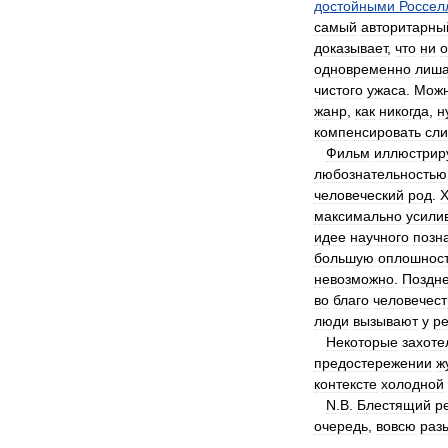
достойными
Россел
самый
авторитарны
доказывает
,
что
ни
о
одновременно
лиша
чистого
ужаса
.
Мож
жанр
,
как
никогда
,
н
компенсировать
сл
Фильм
иллюстрир
любознательностью
человеческий
род
.
Х
максимально
усили
идее
научного
позн
большую
оплошнос
невозможно
.
Поздн
во
благо
человечест
люди
вызывают
у
р
Некоторые
захоте
предостережении
ж
контексте
холодной
N
.
В
.
Блестящий
р
очередь
,
вовсю
раз