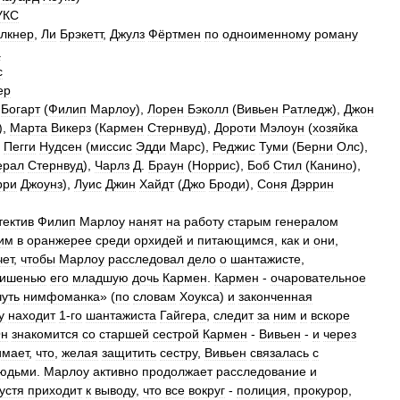
УКС
лкнер
,
Ли
Брэкетт
,
Джулз
Фёртмен
по
одноименному
роману
а
с
ер
Богарт
(
Филип
Марлоу
),
Лорен
Бэколл
(
Вивьен
Ратледж
),
Джон
),
Марта
Викерз
(
Кармен
Стернвуд
),
Дороти
Мэлоун
(
хозяйка
,
Пегги
Нудсен
(
миссис
Эдди
Марс
),
Реджис
Туми
(
Берни
Олс
),
ерал
Стернвуд
),
Чарлз
Д
.
Браун
(
Норрис
),
Боб
Стил
(
Канино
),
рри
Джоунз
),
Луис
Джин
Хайдт
(
Джо
Броди
),
Соня
Дэррин
тектив
Филип
Марлоу
нанят
на
работу
старым
генералом
им
в
оранжерее
среди
орхидей
и
питающимся
,
как
и
они
,
чет
,
чтобы
Марлоу
расследовал
дело
о
шантажисте
,
ишенью
его
младшую
дочь
Кармен
.
Кармен
-
очаровательное
чуть
нимфоманка
» (
по
словам
Хоукса
)
и
законченная
у
находит
1
-
го
шантажиста
Гайгера
,
следит
за
ним
и
вскоре
н
знакомится
со
старшей
сестрой
Кармен
-
Вивьен
-
и
через
имает
,
что
,
желая
защитить
сестру
,
Вивьен
связалась
с
юдьми
.
Марлоу
активно
продолжает
расследование
и
устя
приходит
к
выводу
,
что
все
вокруг
-
полиция
,
прокурор
,