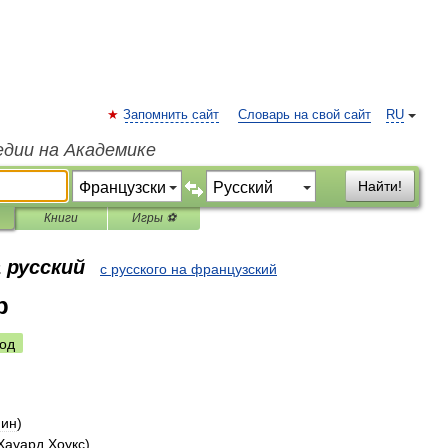
Запомнить сайт
Словарь на свой сайт
RU
едии на Академике
Найти!
Книги
Игры ⚽
 русский
с русского на французский
p
од
ин
)
Хауард
Хоукс
)