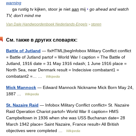
warning
ga rustig tv kijken, stoor je niet
aan
mij
•
go ahead and watch
TV, don't mind me
Van Dale Handwoordenboek Nederlands-Engels
storen
>
См. также в других словарях:
Battle of Jutland
— fixHTML|begInfobox Military Conflict conflict
= Battle of Jutland partof = World War I caption = The Battle of
Jutland, 1916 date = 31 May 1916 ndash; 1 June 1916 place =
North Sea, near Denmark result = Indecisive combatant1 =
combatant2 =… …
Wikipedia
Mick Mannock
— Edward Mannock Nickname Mick Born May 24,
1887 …
Wikipedia
St. Nazaire Raid
— Infobox Military Conflict conflict= St. Nazaire
Raid Operation Chariot partof= World War II caption= HMS
Campbeltown in 1936 when she was USS Buchanan date= 28
March 1942 place= Saint Nazaire, France result= All British
objectives were completed …
Wikipedia