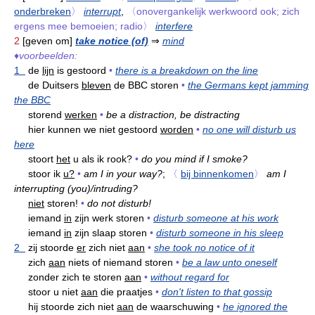
onderbreken
〉
interrupt
,
〈onovergankelijk werkwoord ook; zich
ergens mee bemoeien; radio〉
interfere
2
[geven om]
take notice (of)
⇒
mind
♦
voorbeelden:
1
de
lijn
is gestoord
•
there is a breakdown on the line
de Duitsers
bleven
de BBC storen
•
the Germans kept jamming
the BBC
storend
werken
•
be a distraction, be distracting
hier kunnen we niet gestoord
worden
•
no one will disturb us
here
stoort
het
u als ik rook?
•
do you mind if I smoke?
stoor ik
u?
•
am I in your way?
;
〈
bij binnenkomen
〉
am I
interrupting (you)/intruding?
niet
storen!
•
do not disturb!
iemand
in
zijn werk storen
•
disturb someone at his work
iemand
in
zijn slaap storen
•
disturb someone in his sleep
2
zij stoorde
er
zich niet
aan
•
she took no notice of it
zich
aan
niets of niemand storen
•
be a law unto oneself
zonder zich te storen
aan
•
without regard for
stoor u niet
aan
die praatjes
•
don't listen to that gossip
hij stoorde zich niet
aan
de waarschuwing
•
he ignored the