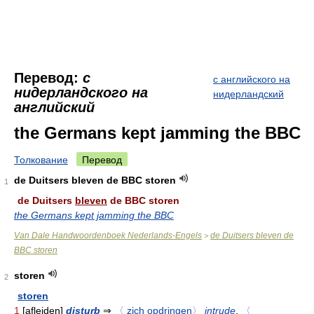
Перевод:
с
с английского на
нидерландского на
нидерландский
английский
the Germans kept jamming the BBC
Толкование
Перевод
de Duitsers bleven de BBC storen
1
de Duitsers
bleven
de BBC storen
the Germans kept jamming the BBC
Van Dale Handwoordenboek Nederlands-Engels
de Duitsers bleven de
>
BBC storen
storen
2
storen
1
[afleiden]
disturb
⇒
〈
zich opdringen
〉
intrude
,
〈