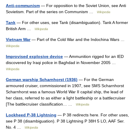
Anti-communism
— For opposition to the Soviet Union, see Anti
Sovietism. Part of the series on Communism …
Wikipedia
Tank
— For other uses, see Tank (disambiguation). Tank A former
British Arm …
Wikipedia
Vietnam War
— Part of the Cold War and the Indochina Wars …
Wikipedia
Improvised explosive device
— Ammunition rigged for an IED
discovered by Iraqi police in Baghdad in November 2005 …
Wikipedia
German warship Scharnhorst (1936)
— For the German
armoured cruiser, commissioned in 1907, see SMS Scharnhorst
Scharnhorst was a famous World War II capital ship, the lead of
her class, referred to as either a light battleship or a battlecruiser
[The battlecruiser classification… …
Wikipedia
Lockheed P-38 Lightning
— P 38 redirects here. For other uses,
see P 38 (disambiguation). P 38 Lightning P 38H 5 LO, AAF Ser.
No. 4 …
Wikipedia