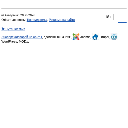
© Академик, 2000-2026
18+
Обратная связь:
Техподдержка
,
Реклама на сайте
👣 Путешествия
Экспорт словарей на сайты
, сделанные на PHP,
Joomla,
Drupal,
WordPress, MODx.