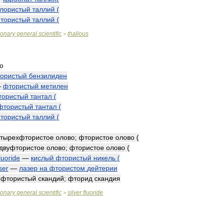
лористый
таллий
(
тористый
таллий
(
ionary
general
scientific
thallous
>
о
ористый
бензилиден
—
фтористый
метилен
тористый
тантал
(
фтористый
тантал
(
тористый
таллий
(
етырехфтористое
олово
;
фтористое
олово
(
двуфтористое
олово
;
фтористое
олово
(
luoride
—
кислый
фтористый
никель
(
ser
—
лазер
на
фтористом
дейтерии
—
фтористый
скандий
;
фторид
скандия
ionary
general
scientific
silver
fluoride
>