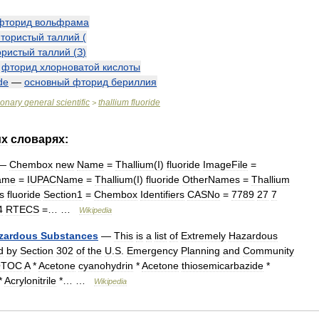
фторид
вольфрама
тористый
таллий
(
ористый
таллий
(
З
)
—
фторид
хлорноватой
кислоты
ide
—
основный
фторид
бериллия
ionary
general
scientific
thallium
fluoride
>
их
словарях:
—
Chembox
new
Name
=
Thallium
(
I
)
fluoride
ImageFile
=
ame
=
IUPACName
=
Thallium
(
I
)
fluoride
OtherNames
=
Thallium
s
fluoride
Section1
=
Chembox
Identifiers
CASNo
=
7789
27
7
4
RTECS
=… …
Wikipedia
zardous
Substances
—
This
is
a
list
of
Extremely
Hazardous
d
by
Section
302
of
the
U
.
S
.
Emergency
Planning
and
Community
OTOC
A
*
Acetone
cyanohydrin
*
Acetone
thiosemicarbazide
*
*
Acrylonitrile
*… …
Wikipedia