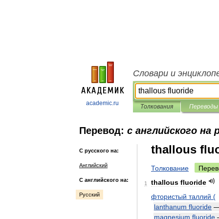
Словари и энциклоп
academic.ru
Толкования
Переводы
Перевод:
с английского на 
thallous flu
С русского на:
Английский
Толкование
Перев
С английского на:
thallous
fluoride
1
Русский
фтористый
таллий
(
lanthanum
fluoride
magnesium
fluoride