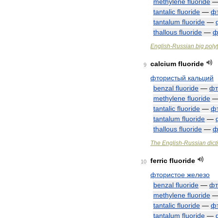
methylene
fluoride
tantalic
fluoride
—
ф
tantalum
fluoride
—
thallous
fluoride
—
ф
English
-
Russian
big
poly
calcium
fluoride
9
фтористый
кальций
benzal
fluoride
—
фт
methylene
fluoride
tantalic
fluoride
—
ф
tantalum
fluoride
—
thallous
fluoride
—
ф
The
English
-
Russian
dict
ferric
fluoride
10
фтористое
железо
benzal
fluoride
—
фт
methylene
fluoride
tantalic
fluoride
—
ф
tantalum
fluoride
—