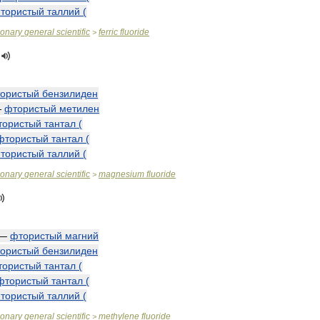
тористый
таллий
(
ionary
general
scientific
ferric
fluoride
>
ористый
бензилиден
—
фтористый
метилен
тористый
тантал
(
фтористый
тантал
(
тористый
таллий
(
ionary
general
scientific
magnesium
fluoride
>
—
фтористый
магний
ористый
бензилиден
тористый
тантал
(
фтористый
тантал
(
тористый
таллий
(
ionary
general
scientific
methylene
fluoride
>