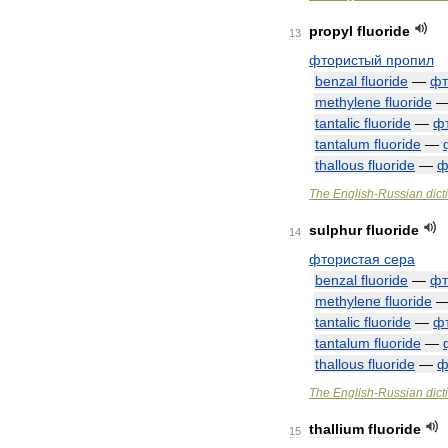
propyl
fluoride
13
фтористый
пропил
benzal
fluoride
—
фт
methylene
fluoride
tantalic
fluoride
—
ф
tantalum
fluoride
—
thallous
fluoride
—
ф
The
English
-
Russian
dict
sulphur
fluoride
14
фтористая
сера
benzal
fluoride
—
фт
methylene
fluoride
tantalic
fluoride
—
ф
tantalum
fluoride
—
thallous
fluoride
—
ф
The
English
-
Russian
dict
thallium
fluoride
15