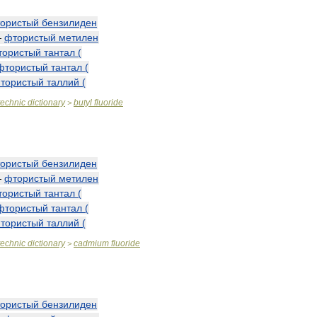
ористый
бензилиден
—
фтористый
метилен
тористый
тантал
(
фтористый
тантал
(
тористый
таллий
(
technic
dictionary
butyl
fluoride
>
ористый
бензилиден
—
фтористый
метилен
тористый
тантал
(
фтористый
тантал
(
тористый
таллий
(
technic
dictionary
cadmium
fluoride
>
ористый
бензилиден