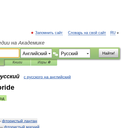
Запомнить сайт
Словарь на свой сайт
RU
едии на Академике
Найти!
Книги
Игры ⚽
русский
с русского на английский
oride
од
—
фтористый
лантан
—
фтористый
магний