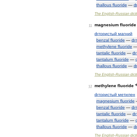
thallous
fluoride
—
ф
The
English
-
Russian
dict
magnesium
fluoride
11
фтористый
магний
benzal
fluoride
—
фт
methylene
fluoride
tantalic
fluoride
—
ф
tantalum
fluoride
—
thallous
fluoride
—
ф
The
English
-
Russian
dict
methylene
fluoride
12
фтористый
метилен
magnesium
fluoride
benzal
fluoride
—
фт
tantalic
fluoride
—
ф
tantalum
fluoride
—
thallous
fluoride
—
ф
The
English
-
Russian
dict