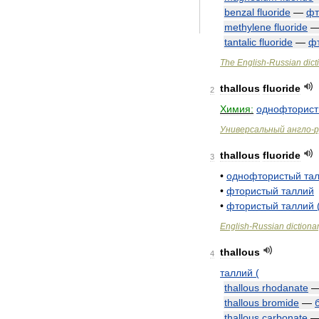
benzal
fluoride
—
фт
methylene
fluoride
tantalic
fluoride
—
ф
The
English
-
Russian
dict
thallous
fluoride
2
Химия:
однофторис
Универсальный
англо
-
р
thallous
fluoride
3
•
однофтористый
та
•
фтористый
таллий
•
фтористый
таллий
English
-
Russian
dictiona
thallous
4
таллий
(
thallous
rhodanate
thallous
bromide
—
thallous
carbonate