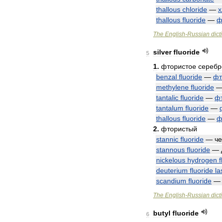
thallous
chloride
—
х
thallous
fluoride
—
ф
The
English
-
Russian
dict
silver
fluoride
5
1
.
фтористое
серебр
benzal
fluoride
—
фт
methylene
fluoride
tantalic
fluoride
—
ф
tantalum
fluoride
—
thallous
fluoride
—
ф
2
.
фтористый
stannic
fluoride
—
ч
stannous
fluoride
—
nickelous
hydrogen
f
deuterium
fluoride
la
scandium
fluoride
The
English
-
Russian
dict
butyl
fluoride
6