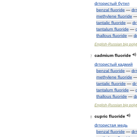
фтористый
бутил
benzal
fluoride
—
фт
methylene
fluoride
tantalic
fluoride
—
ф
tantalum
fluoride
—
thallous
fluoride
—
ф
English
-
Russian
big
poly
cadmium
fluoride
7
фтористый
кадмий
benzal
fluoride
—
фт
methylene
fluoride
tantalic
fluoride
—
ф
tantalum
fluoride
—
thallous
fluoride
—
ф
English
-
Russian
big
poly
cupric
fluoride
8
фтористая
медь
benzal
fluoride
—
фт