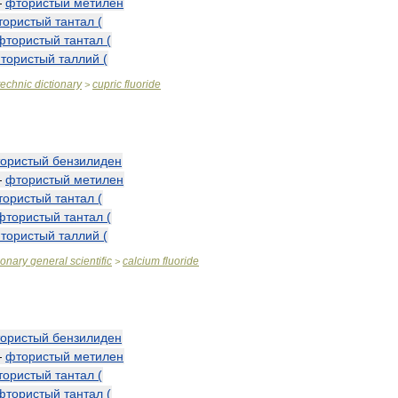
—
фтористый
метилен
тористый
тантал
(
фтористый
тантал
(
тористый
таллий
(
technic
dictionary
cupric
fluoride
>
ористый
бензилиден
—
фтористый
метилен
тористый
тантал
(
фтористый
тантал
(
тористый
таллий
(
ionary
general
scientific
calcium
fluoride
>
ористый
бензилиден
—
фтористый
метилен
тористый
тантал
(
фтористый
тантал
(