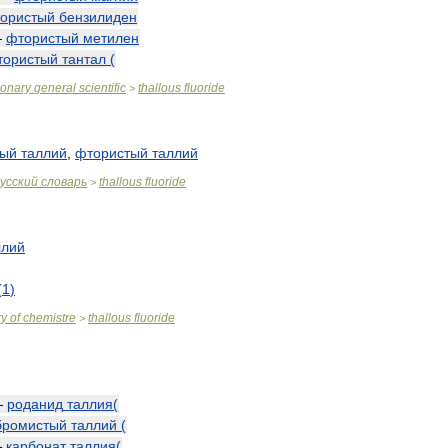
ористый
бензилиден
—
фтористый
метилен
тористый
тантал
(
ionary
general
scientific
thallous
fluoride
>
тый
таллий
,
фтористый
таллий
усский
словарь
thallous
fluoride
>
ллий
(
1
)
ry
of
chemistre
thallous
fluoride
>
—
роданид
таллия
(
бромистый
таллий
(
—
карбонат
таллия
(