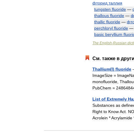
фторид
таллия
tungsten
fluoride
—
thallous
fluoride
—
ф
thallic
fluoride
—
фт
perchloryl
fluoride
basic
beryllium
fluor
The
English
-
Russian
dict
См
.
также
в
друг
Thallium
(
I
)
fluoride
ImageSize
=
ImageN
monofluoride
,
Thallou
PubChem
=
2486484
List
of
Extremely
Ha
Substances
as
define
Right
to
Know
Act
.
N
Acrolein
*
Acrylamide