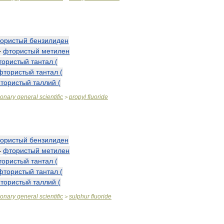
ористый
бензилиден
—
фтористый
метилен
тористый
тантал
(
фтористый
тантал
(
тористый
таллий
(
ionary
general
scientific
propyl
fluoride
>
ористый
бензилиден
—
фтористый
метилен
тористый
тантал
(
фтористый
тантал
(
тористый
таллий
(
ionary
general
scientific
sulphur
fluoride
>