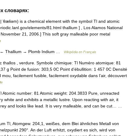
их
словарях:
g
|
ˈθæliəm
)
is
a
chemical
element
with
the
symbol
Tl
and
atomic
riodic
.
lanl
.
gov
/
elements
/
81
.
html
thallium
] ,
Los
Alamos
National
November
21
,
2006
.]
This
soft
gray
malleable
poor
metal
a
←
Thallium
→
Plomb
Indium
…
Wikipédia
en
Français
c
thallos
,
verdure
.
Symbole
chimique:
Tl
Numéro
atomique:
81
,
37
g
Point
de
fusion:
303
,
5
0C
Point
d
’
ébullition:
1
457
0C
Densité
l
mou
,
facilement
fusible
,
facilement
oxydable
dans
l
’
air
,
découvert
le
l
Atomic
number:
81
Atomic
weight:
204
.
3833
Pure
,
unreacted
ry
white
and
exhibits
a
metallic
lustre
.
Upon
reacting
with
air
,
it
rey
and
looks
like
lead
.
It
is
very
malleable
,
and
can
be
cut
… …
ium
Tl
,
Atomgew
.
204
,
1
,
weißes
,
dem
Blei
ähnliches
Metall
von
elzpunkt
290
°.
An
der
Luft
erhitzt
,
oxydiert
es
sich
,
wird
von