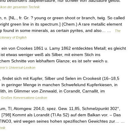
und
besonders
Salpetersäure
,
nur
schwer
von
Salzsäure
gelöst
.
ikon
der
gesamten
Technik
m
,
n
. [
NL
.,
fr
.
Gr
. ?
young
or
green
shoot
or
branch
,
twig
.
So
called
right
green
line
in
its
spectrum
.] (
Chem
.)
A
rare
metallic
element
p
found
in
some
minerals
,
as
certain
pyrites
,
and
also
… …
The
ctionary
of
English
,
ein
von
Crookes
1861
u
.
Lamy
1862
entdecktes
Metall
;
es
gleicht
,
ist
etwas
weniger
weiß
als
Silber
,
mit
einem
Stich
ins
schem
Schnitte
von
lebhaftem
Glanze
;
es
ist
sehr
weich
u
.
erer
'
s
Universal
-
Lexikon
,
findet
sich
mit
Kupfer
,
Silber
und
Selen
im
Crookesit
(
16
–
18
,
5
,
in
geringer
Menge
in
manchen
Schwefelund
Kupferkiesen
,
in
lith
,
im
Glimmer
von
Zinnwald
,
in
Corandit
,
Carnallit
,
im
Großes
Konversations
-
Lexikon
ium
,
Tl
,
Atomgew
.
204
,
0
,
spez
.
Gew
.
11
,
85
,
Schmelzpunkt
302
°,
 [
798
]
Kommt
als
Lorandit
(
Tl
As
S2
)
auf
dem
Balkan
vor
. –
Das
TlNO3
,
wird
wegen
seines
hohen
spezifischen
Gewichtes
zur
… …
hnik