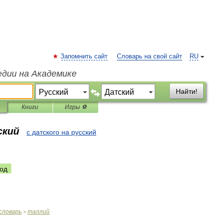
Запомнить сайт
Словарь на свой сайт
RU
едии на Академике
Найти!
Книги
Игры ⚽
ский
с датского на русский
од
словарь
таллий
>