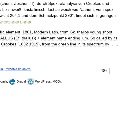
(
chem
.
Zeichen
Tl
),
durch
Spektralanalyse
von
Crookes
und
ll
,
zinnweiß
,
kristallinisch
,
fast
so
weich
wie
Natrium
,
vom
spez
.
wicht
204
,
1
und
dem
Schmelzpunkt
290
°,
findet
sich
in
geringen
Konversations
-
Lexikon
lic
element
,
1861
,
Modern
Latin
,
from
Gk
.
thallos
young
shoot
,
ALLUS
(
Cf
.
thallus
)) +
element
name
ending
ium
.
So
called
by
its
Crookes
(
1832
1919
),
from
the
green
line
in
its
spectrum
by
… …
ка
,
Реклама на сайте
18+
omla,
Drupal,
WordPress, MODx.