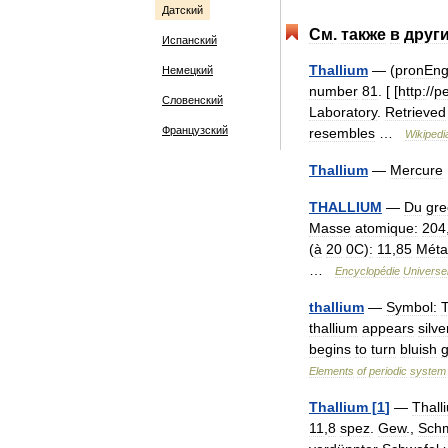
Датский
См
.
также
в
друг
Испанский
Thallium
— (
pronEn
Немецкий
number
81
. [ [
http:
//
pe
Словенский
Laboratory
.
Retrieved
Французский
resembles
…
Wikipedi
Thallium
—
Mercure
THALLIUM
—
Du
gre
Masse
atomique:
204
(
à
20
0C
)
:
11
,
85
Méta
…
Encyclopédie
Universel
thallium
—
Symbol:
T
thallium
appears
silve
begins
to
turn
bluish
g
Elements
of
periodic
system
Thallium
[
1
]
—
Thall
11
,
8
spez
.
Gew
.,
Schm