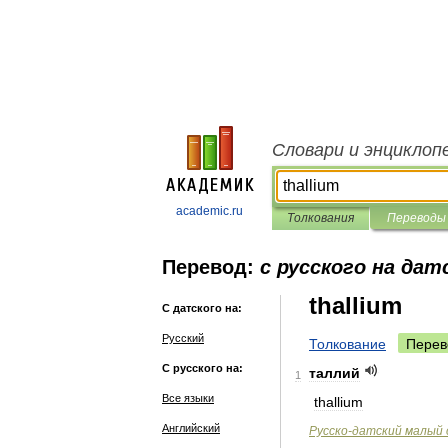
Словари и энциклоп
academic.ru
Толкования
Переводы
Перевод:
с русского на дат
thallium
С датского на:
Русский
Толкование
Перев
С русского на:
таллий
1
Все языки
thallium
Английский
Русско
-
датский
малый