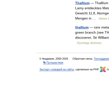
Thallium
—
Thallĭum
Lamy
entdecktes
Meta
Gewicht
11
,
8
,
Atomge
Mengen
in
…
Kleines
thallium
—
rare
metal
green
branch
(
see
TH
discoverer
,
Sir
William
Etymology
dictionary
© Академик, 2000-2026
Обратная связь:
Техподдерж
👣 Путешествия
Экспорт словарей на сайты
, сделанные на PHP,
Jo