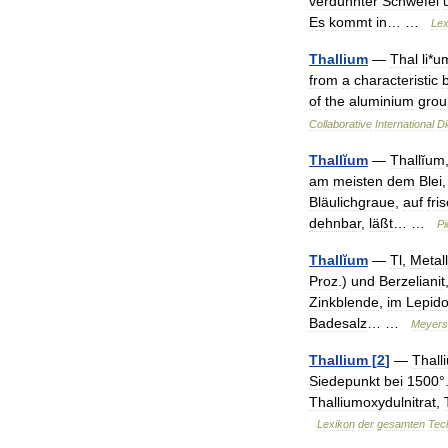
verdünnter
Schwefel
Es
kommt
in
… …
Lex
Thallium
—
Thal
li
*
u
from
a
characteristic
b
of
the
aluminium
grou
Collaborative
International
Di
Thallĭum
—
Thallĭum
am
meisten
dem
Blei
Bläulichgraue
,
auf
fri
dehnbar
,
läßt
… …
Pi
Thallĭum
—
Tl
,
Metall
Proz
.)
und
Berzelianit
Zinkblende
,
im
Lepido
Badesalz
… …
Meyers
Thallium
[
2
]
—
Thall
Siedepunkt
bei
1500
°.
Thalliumoxydulnitrat
,
Lexikon
der
gesamten
Tec