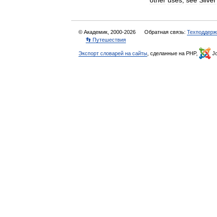
other
uses
,
see
Silver
© Академик, 2000-2026
Обратная связь:
Техподдерж
👣 Путешествия
Экспорт словарей на сайты
, сделанные на PHP,
Jo