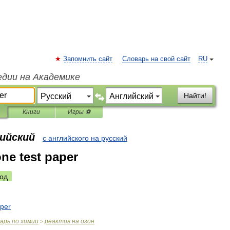
Запомнить сайт
Словарь на свой сайт
RU
едии на Академике
Найти!
Книги
Игры ⚽
лийский
с английского на русский
one test paper
од
per
варь
по
химии
реактив
на
озон
>