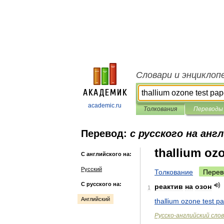
Словари и энциклоп
academic.ru
Толкования
Переводы
Перевод:
с русского на анг
thallium oz
С английского на:
Русский
Толкование
Перев
С русского на:
реактив
на
озон
1
Английский
thallium
ozone
test
pa
Русско
-
английский
сло