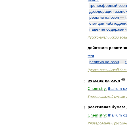
тропосферный
озон
дезодорация
озоно
реактив
на
озон
—
станция
наблюдени
падение
содержани
Русско
-
английский
вое
действию
реактив
5
test
реактив
на
озон
—
Русско
-
английский
бол
реактив
на
озон
6
Chemistry:
thallium
o
Универсальный
русско
-
реактивная
бумага
7
Chemistry:
thallium
o
Универсальный
русско
-