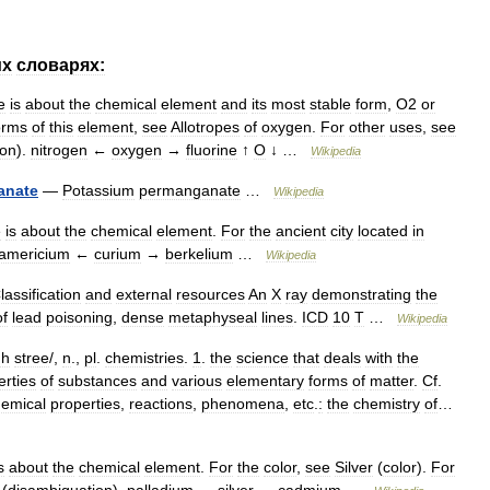
их
словарях:
e
is
about
the
chemical
element
and
its
most
stable
form
,
O2
or
orms
of
this
element
,
see
Allotropes
of
oxygen
.
For
other
uses
,
see
ion
).
nitrogen
←
oxygen
→
fluorine
↑
O
↓ …
Wikipedia
anate
—
Potassium
permanganate
…
Wikipedia
e
is
about
the
chemical
element
.
For
the
ancient
city
located
in
americium
←
curium
→
berkelium
…
Wikipedia
lassification
and
external
resources
An
X
ray
demonstrating
the
of
lead
poisoning
,
dense
metaphyseal
lines
.
ICD
10
T
…
Wikipedia
uh
stree
/,
n
.,
pl
.
chemistries
.
1
.
the
science
that
deals
with
the
erties
of
substances
and
various
elementary
forms
of
matter
.
Cf
.
emical
properties
,
reactions
,
phenomena
,
etc
.
:
the
chemistry
of
…
s
about
the
chemical
element
.
For
the
color
,
see
Silver
(
color
).
For