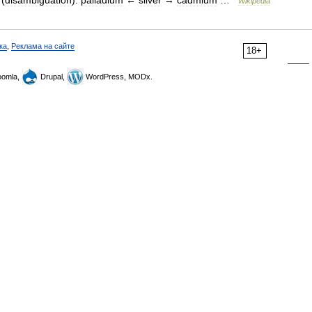
(
disambiguation
).
palladium
←
silver
→
cadmium
…
Wikipedia
ка
,
Реклама на сайте
18+
omla,
Drupal,
WordPress, MODx.