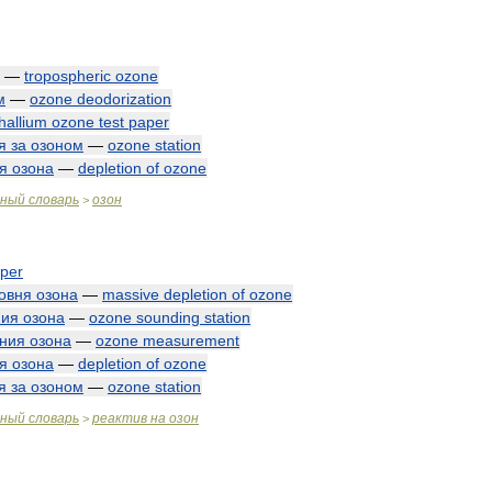
—
tropospheric
ozone
м
—
ozone
deodorization
thallium
ozone
test
paper
я
за
озоном
—
ozone
station
я
озона
—
depletion
of
ozone
чный
словарь
озон
>
per
овня
озона
—
massive
depletion
of
ozone
ния
озона
—
ozone
sounding
station
ния
озона
—
ozone
measurement
я
озона
—
depletion
of
ozone
я
за
озоном
—
ozone
station
чный
словарь
реактив
на
озон
>