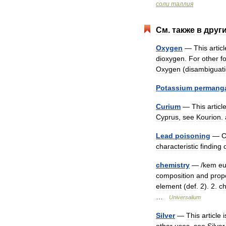
соли
таллия
См
.
также
в
друг
Oxygen
—
This
articl
dioxygen
.
For
other
f
Oxygen
(
disambiguat
Potassium
permang
Curium
—
This
articl
Cyprus
,
see
Kourion
.
Lead
poisoning
—
C
characteristic
finding
chemistry
— /
kem
e
composition
and
prop
element
(
def
.
2
).
2
.
ch
…
Universalium
Silver
—
This
article
i