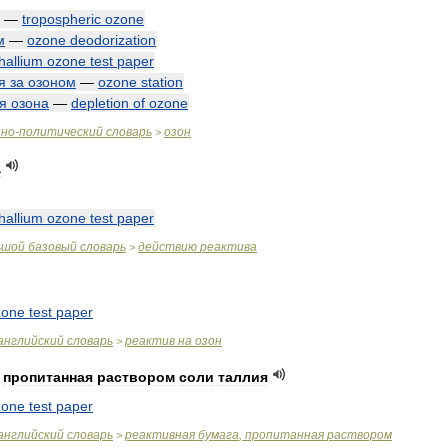
—
tropospheric
ozone
м
—
ozone
deodorization
thallium
ozone
test
paper
я
за
озоном
—
ozone
station
я
озона
—
depletion
of
ozone
нно
-
политический
словарь
озон
>
а
thallium
ozone
test
paper
ьшой
базовый
словарь
действию
реактива
>
zone
test
paper
английский
словарь
реактив
на
озон
>
,
пропитанная
раствором
соли
таллия
zone
test
paper
английский
словарь
реактивная
бумага
,
пропитанная
раствором
>