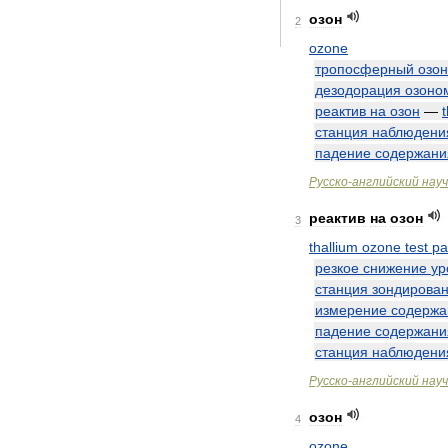
озон
2
ozone
тропосферный
озон
дезодорация
озоно
реактив
на
озон
—
станция
наблюдени
падение
содержани
Русско
-
английский
нау
реактив
на
озон
3
thallium
ozone
test
pa
резкое
снижение
ур
станция
зондирова
измерение
содержа
падение
содержани
станция
наблюдени
Русско
-
английский
нау
озон
4
ozone