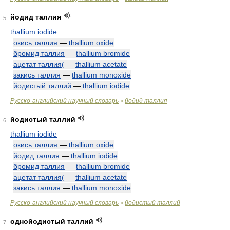
йодид таллия
5
thallium iodide
окись таллия
—
thallium oxide
бромид таллия
—
thallium bromide
ацетат таллия(
—
thallium acetate
закись таллия
—
thallium monoxide
йодистый таллий
—
thallium iodide
Русско-английский научный словарь
йодид таллия
>
йодистый таллий
6
thallium iodide
окись таллия
—
thallium oxide
йодид таллия
—
thallium iodide
бромид таллия
—
thallium bromide
ацетат таллия(
—
thallium acetate
закись таллия
—
thallium monoxide
Русско-английский научный словарь
йодистый таллий
>
однойодистый таллий
7