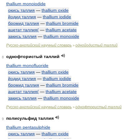
thallium monoiodide
окись таллия
—
thallium oxide
йодид таллия
—
thallium iodide
бромид таллия
—
thallium bromide
ацетат таллия(
—
thallium acetate
закись таллия
—
thallium monoxide
Русско-английский научный словарь
однойодистый таллий
>
однофтористый таллий
8
thallium monofluoride
окись таллия
—
thallium oxide
йодид таллия
—
thallium iodide
бромид таллия
—
thallium bromide
ацетат таллия(
—
thallium acetate
закись таллия
—
thallium monoxide
Русско-английский научный словарь
однофтористый таллий
>
полисульфид таллия
9
thallium pentasulphide
окись таллия
—
thallium oxide