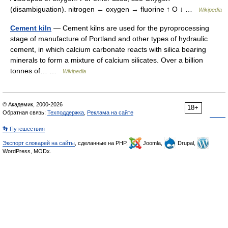
(disambiguation). nitrogen ← oxygen → fluorine ↑ O ↓ …
Wikipedia
Cement kiln
— Cement kilns are used for the pyroprocessing
stage of manufacture of Portland and other types of hydraulic
cement, in which calcium carbonate reacts with silica bearing
minerals to form a mixture of calcium silicates. Over a billion
tonnes of… …
Wikipedia
© Академик, 2000-2026
18+
Обратная связь:
Техподдержка
,
Реклама на сайте
👣 Путешествия
Экспорт словарей на сайты
, сделанные на PHP,
Joomla,
Drupal,
WordPress, MODx.