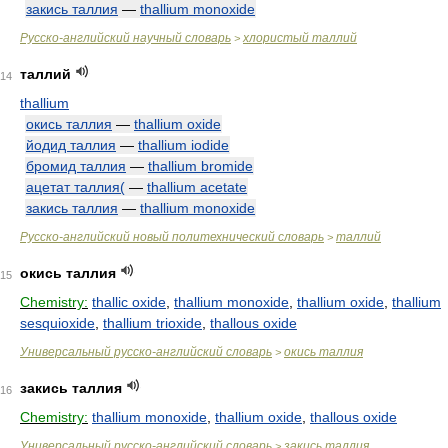
закись таллия
—
thallium monoxide
Русско-английский научный словарь
хлористый таллий
>
таллий
14
thallium
окись таллия
—
thallium oxide
йодид таллия
—
thallium iodide
бромид таллия
—
thallium bromide
ацетат таллия(
—
thallium acetate
закись таллия
—
thallium monoxide
Русско-английский новый политехнический словарь
таллий
>
окись таллия
15
Chemistry:
thallic oxide
,
thallium monoxide
,
thallium oxide
,
thallium
sesquioxide
,
thallium trioxide
,
thallous oxide
Универсальный русско-английский словарь
окись таллия
>
закись таллия
16
Chemistry:
thallium monoxide
,
thallium oxide
,
thallous oxide
Универсальный русско-английский словарь
закись таллия
>