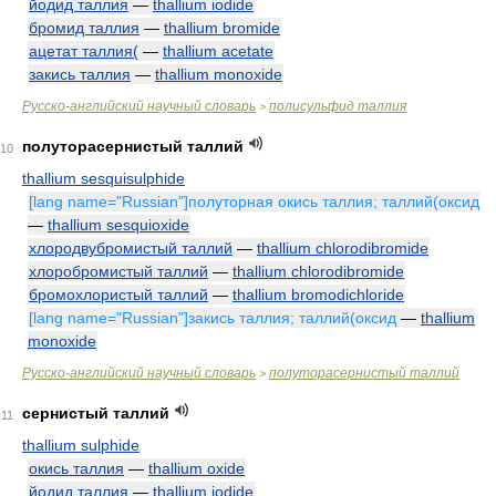
йодид таллия
—
thallium iodide
бромид таллия
—
thallium bromide
ацетат таллия(
—
thallium acetate
закись таллия
—
thallium monoxide
Русско-английский научный словарь
полисульфид таллия
>
полуторасернистый таллий
10
thallium sesquisulphide
[lang name="Russian"]полуторная окись таллия; таллий(оксид
—
thallium sesquioxide
хлородвубромистый таллий
—
thallium chlorodibromide
хлоробромистый таллий
—
thallium chlorodibromide
бромохлористый таллий
—
thallium bromodichloride
[lang name="Russian"]закись таллия; таллий(оксид
—
thallium
monoxide
Русско-английский научный словарь
полуторасернистый таллий
>
сернистый таллий
11
thallium sulphide
окись таллия
—
thallium oxide
йодид таллия
—
thallium iodide