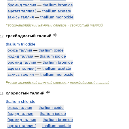
бромид таллия
—
thallium bromide
ацетат таллия(
—
thallium acetate
закись таллия
—
thallium monoxide
Русско-английский научный словарь
сернистый таллий
>
трехйодистый таллий
12
thallium triiodide
окись таллия
—
thallium oxide
йодид таллия
—
thallium iodide
бромид таллия
—
thallium bromide
ацетат таллия(
—
thallium acetate
закись таллия
—
thallium monoxide
Русско-английский научный словарь
трехйодистый таллий
>
хлористый таллий
13
thallium chloride
окись таллия
—
thallium oxide
йодид таллия
—
thallium iodide
бромид таллия
—
thallium bromide
ацетат таллия(
—
thallium acetate