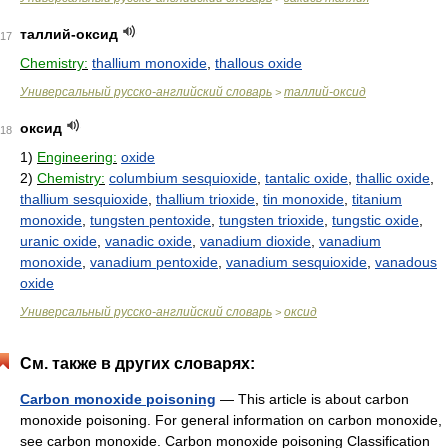
таллий-оксид
17
Chemistry:
thallium monoxide
,
thallous oxide
Универсальный русско-английский словарь
таллий-оксид
>
оксид
18
1)
Engineering:
oxide
2)
Chemistry:
columbium sesquioxide
,
tantalic oxide
,
thallic oxide
,
thallium sesquioxide
,
thallium trioxide
,
tin monoxide
,
titanium
monoxide
,
tungsten pentoxide
,
tungsten trioxide
,
tungstic oxide
,
uranic oxide
,
vanadic oxide
,
vanadium dioxide
,
vanadium
monoxide
,
vanadium pentoxide
,
vanadium sesquioxide
,
vanadous
oxide
Универсальный русско-английский словарь
оксид
>
См. также в других словарях:
Carbon monoxide poisoning
— This article is about carbon
monoxide poisoning. For general information on carbon monoxide,
see carbon monoxide. Carbon monoxide poisoning Classification