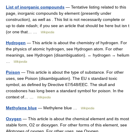
List of inorganic compounds
— Tentative listing related to this
page, inorganic compounds by element (presently under
construction), as well as . This list is not necessarily complete or
up to date ndash; if you see an article that should be here but isn t
(or one that… …
Wikipedia
Hydrogen
— This article is about the chemistry of hydrogen. For
the physics of atomic hydrogen, see Hydrogen atom. For other
meanings, see Hydrogen (disambiguation). ← hydrogen → helium
…
Wikipedia
Poison
— This article is about the type of substance. For other
uses, see Poison (disambiguation). The EU s standard toxic
symbol, as defined by Directive 67/548/EEC. The skull and
crossbones has long been a standard symbol for poison. In the
context of… …
Wikipedia
Methylene blue
— Methylene blue …
Wikipedia
Oxygen
— This article is about the chemical element and its most
stable form, O2 or dioxygen. For other forms of this element, see
Allotropes of oxygen. For other uses, see Oxygen