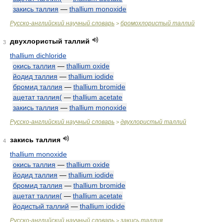
закись таллия
—
thallium monoxide
Русско-английский научный словарь
бромохлористый таллий
>
двухлористый таллий
3
thallium dichloride
окись таллия
—
thallium oxide
йодид таллия
—
thallium iodide
бромид таллия
—
thallium bromide
ацетат таллия(
—
thallium acetate
закись таллия
—
thallium monoxide
Русско-английский научный словарь
двухлористый таллий
>
закись таллия
4
thallium monoxide
окись таллия
—
thallium oxide
йодид таллия
—
thallium iodide
бромид таллия
—
thallium bromide
ацетат таллия(
—
thallium acetate
йодистый таллий
—
thallium iodide
Русско-английский научный словарь
закись таллия
>