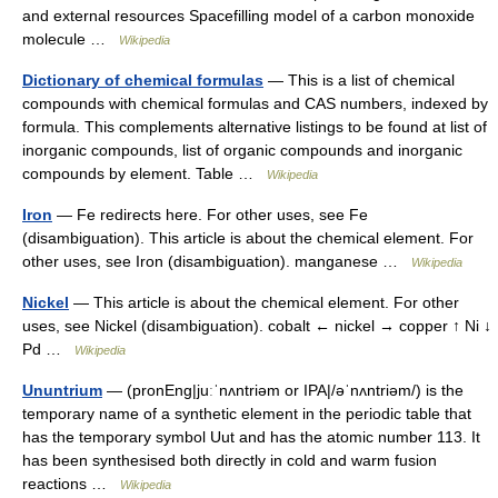
and external resources Spacefilling model of a carbon monoxide
molecule …
Wikipedia
Dictionary of chemical formulas
— This is a list of chemical
compounds with chemical formulas and CAS numbers, indexed by
formula. This complements alternative listings to be found at list of
inorganic compounds, list of organic compounds and inorganic
compounds by element. Table …
Wikipedia
Iron
— Fe redirects here. For other uses, see Fe
(disambiguation). This article is about the chemical element. For
other uses, see Iron (disambiguation). manganese …
Wikipedia
Nickel
— This article is about the chemical element. For other
uses, see Nickel (disambiguation). cobalt ← nickel → copper ↑ Ni ↓
Pd …
Wikipedia
Ununtrium
— (pronEng|juːˈnʌntriəm or IPA|/əˈnʌntriəm/) is the
temporary name of a synthetic element in the periodic table that
has the temporary symbol Uut and has the atomic number 113. It
has been synthesised both directly in cold and warm fusion
reactions …
Wikipedia