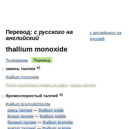
Перевод:
с русского на
с английского на
английский
русский
thallium monoxide
Толкование
Перевод
закись таллия
1
thallium monoxide
Русско-английский словарь по химии
закись таллия
>
бромохлористый таллий
2
thallium bromodichloride
окись таллия
—
thallium oxide
йодид таллия
—
thallium iodide
бромид таллия
—
thallium bromide
ацетат таллия(
—
thallium acetate