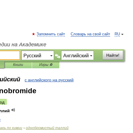
Запомнить сайт
Словарь на свой сайт
RU
едии на Академике
Найти!
Книги
Игры ⚽
лийский
с английского на русский
onobromide
од
ллий
e
варь
по
химии
однобромистый
таллий
>