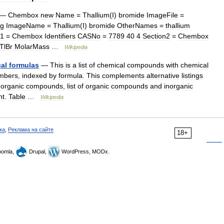
—
Chembox
new
Name
=
Thallium
(
I
)
bromide
ImageFile
=
pg
ImageName
=
Thallium
(
I
)
bromide
OtherNames
=
thallium
n1
=
Chembox
Identifiers
CASNo
=
7789
40
4
Section2
=
Chembox
TlBr
MolarMass
…
Wikipedia
al
formulas
—
This
is
a
list
of
chemical
compounds
with
chemical
mbers
,
indexed
by
formula
.
This
complements
alternative
listings
norganic
compounds
,
list
of
organic
compounds
and
inorganic
nt
.
Table
…
Wikipedia
ка
,
Реклама на сайте
18+
omla,
Drupal,
WordPress, MODx.