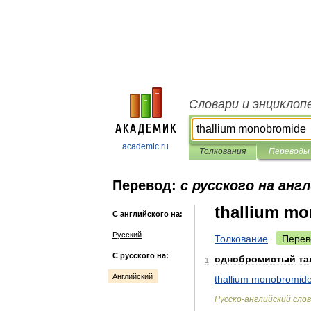
Словари и энциклоп
academic.ru
Толкования
Переводы
Перевод:
с русского на анг
thallium m
С английского на:
Русский
Толкование
Перев
С русского на:
однобромистый
та
1
Английский
thallium
monobromid
Русско
-
английский
сло