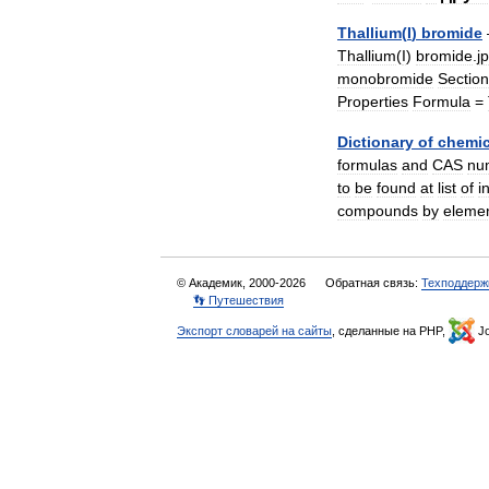
Thallium
(
I
)
bromide
Thallium
(
I
)
bromide
.
j
monobromide
Sectio
Properties
Formula
=
Dictionary
of
chemic
formulas
and
CAS
nu
to
be
found
at
list
of
i
compounds
by
eleme
© Академик, 2000-2026
Обратная связь:
Техподдерж
👣 Путешествия
Экспорт словарей на сайты
, сделанные на PHP,
Jo