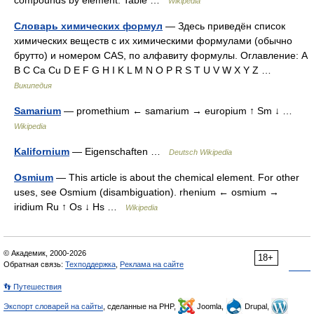
compounds by element. Table …
Wikipedia
Словарь химических формул
— Здесь приведён список
химических веществ с их химическими формулами (обычно
брутто) и номером CAS, по алфавиту формулы. Оглавление: A
B C Ca Cu D E F G H I K L M N O P R S T U V W X Y Z …
Википедия
Samarium
— promethium ← samarium → europium ↑ Sm ↓ …
Wikipedia
Kalifornium
— Eigenschaften …
Deutsch Wikipedia
Osmium
— This article is about the chemical element. For other
uses, see Osmium (disambiguation). rhenium ← osmium →
iridium Ru ↑ Os ↓ Hs …
Wikipedia
© Академик, 2000-2026
18+
Обратная связь:
Техподдержка
,
Реклама на сайте
👣 Путешествия
Экспорт словарей на сайты
, сделанные на PHP,
Joomla,
Drupal,