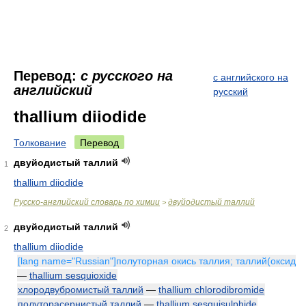
Перевод:
с русского на
с английского на
английский
русский
thallium diiodide
Толкование
Перевод
двуйодистый таллий
1
thallium diiodide
Русско-английский словарь по химии
двуйодистый таллий
>
двуйодистый таллий
2
thallium diiodide
[lang name="Russian"]полуторная окись таллия; таллий(оксид
—
thallium sesquioxide
хлородвубромистый таллий
—
thallium chlorodibromide
полуторасернистый таллий
—
thallium sesquisulphide