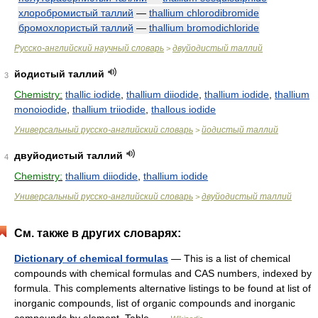
хлоробромистый таллий
—
thallium chlorodibromide
бромохлористый таллий
—
thallium bromodichloride
Русско-английский научный словарь
двуйодистый таллий
>
йодистый таллий
3
Chemistry:
thallic iodide
,
thallium diiodide
,
thallium iodide
,
thallium
monoiodide
,
thallium triiodide
,
thallous iodide
Универсальный русско-английский словарь
йодистый таллий
>
двуйодистый таллий
4
Chemistry:
thallium diiodide
,
thallium iodide
Универсальный русско-английский словарь
двуйодистый таллий
>
См. также в других словарях:
Dictionary of chemical formulas
— This is a list of chemical
compounds with chemical formulas and CAS numbers, indexed by
formula. This complements alternative listings to be found at list of
inorganic compounds, list of organic compounds and inorganic