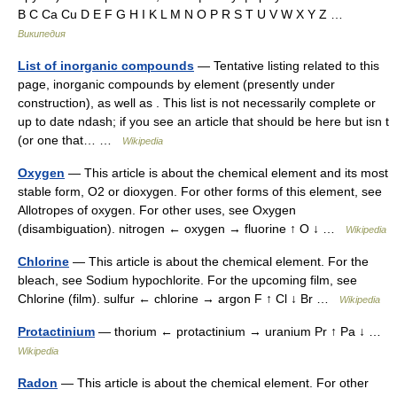
B C Ca Cu D E F G H I K L M N O P R S T U V W X Y Z …
Википедия
List of inorganic compounds
— Tentative listing related to this
page, inorganic compounds by element (presently under
construction), as well as . This list is not necessarily complete or
up to date ndash; if you see an article that should be here but isn t
(or one that… …
Wikipedia
Oxygen
— This article is about the chemical element and its most
stable form, O2 or dioxygen. For other forms of this element, see
Allotropes of oxygen. For other uses, see Oxygen
(disambiguation). nitrogen ← oxygen → fluorine ↑ O ↓ …
Wikipedia
Chlorine
— This article is about the chemical element. For the
bleach, see Sodium hypochlorite. For the upcoming film, see
Chlorine (film). sulfur ← chlorine → argon F ↑ Cl ↓ Br …
Wikipedia
Protactinium
— thorium ← protactinium → uranium Pr ↑ Pa ↓ …
Wikipedia
Radon
— This article is about the chemical element. For other