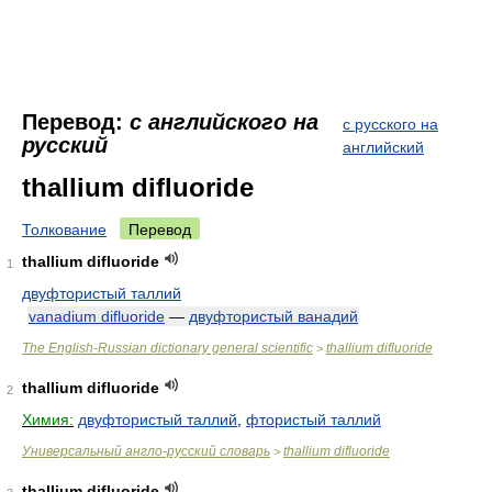
Перевод:
с английского на
с русского на
русский
английский
thallium difluoride
Толкование
Перевод
thallium difluoride
1
двуфтористый таллий
vanadium difluoride
—
двуфтористый ванадий
The English-Russian dictionary general scientific
thallium difluoride
>
thallium difluoride
2
Химия:
двуфтористый таллий
,
фтористый таллий
Универсальный англо-русский словарь
thallium difluoride
>
thallium difluoride