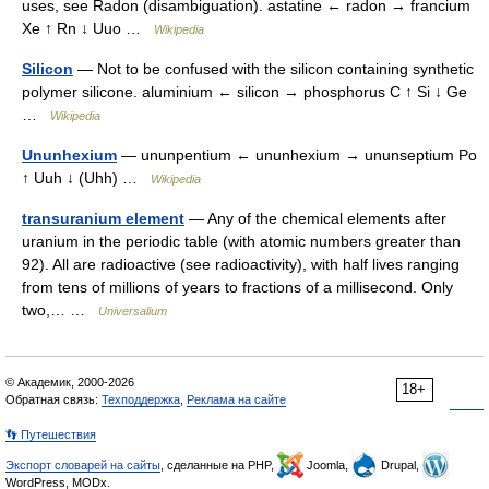
uses, see Radon (disambiguation). astatine ← radon → francium
Xe ↑ Rn ↓ Uuo …
Wikipedia
Silicon
— Not to be confused with the silicon containing synthetic
polymer silicone. aluminium ← silicon → phosphorus C ↑ Si ↓ Ge
…
Wikipedia
Ununhexium
— ununpentium ← ununhexium → ununseptium Po
↑ Uuh ↓ (Uhh) …
Wikipedia
transuranium element
— Any of the chemical elements after
uranium in the periodic table (with atomic numbers greater than
92). All are radioactive (see radioactivity), with half lives ranging
from tens of millions of years to fractions of a millisecond. Only
two,… …
Universalium
© Академик, 2000-2026
18+
Обратная связь:
Техподдержка
,
Реклама на сайте
👣 Путешествия
Экспорт словарей на сайты
, сделанные на PHP,
Joomla,
Drupal,
WordPress, MODx.