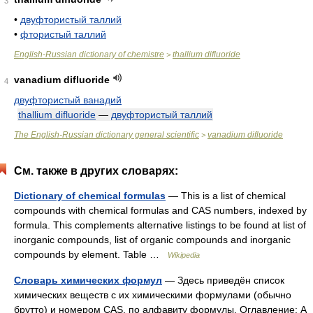
3
•
двуфтористый таллий
•
фтористый таллий
English-Russian dictionary of chemistre
thallium difluoride
>
vanadium difluoride
4
двуфтористый ванадий
thallium difluoride
—
двуфтористый таллий
The English-Russian dictionary general scientific
vanadium difluoride
>
См. также в других словарях:
Dictionary of chemical formulas
— This is a list of chemical
compounds with chemical formulas and CAS numbers, indexed by
formula. This complements alternative listings to be found at list of
inorganic compounds, list of organic compounds and inorganic
compounds by element. Table …
Wikipedia
Словарь химических формул
— Здесь приведён список
химических веществ с их химическими формулами (обычно
брутто) и номером CAS, по алфавиту формулы. Оглавление: A