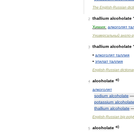
The
English
-
Russian
dict
thallium
alcoholate
2
Химия:
алкоголят
та
Универсальный
англо
-
р
thallium
alcoholate
3
•
алкоголят
таллия
•
этилат
таллия
English
-
Russian
dictiona
alcoholate
4
алкоголят
sodium
alcoholate
potassium
alcoholat
thallium
alcoholate
English
-
Russian
big
poly
alcoholate
5