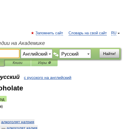
Запомнить сайт
Словарь на свой сайт
RU
едии на Академике
Найти!
Книги
Игры ⚽
русский
с русского на английский
oholate
од
—
алкоголят
натрия
e
—
алкоголят
калия