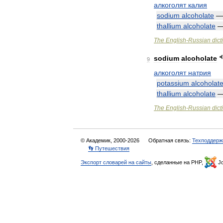
алкоголят
калия
sodium
alcoholate
thallium
alcoholate
The
English
-
Russian
dict
sodium
alcoholate
9
алкоголят
натрия
potassium
alcoholat
thallium
alcoholate
The
English
-
Russian
dict
© Академик, 2000-2026
Обратная связь:
Техподдерж
👣 Путешествия
Экспорт словарей на сайты
, сделанные на PHP,
Jo