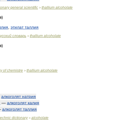
ionary
general
scientific
thallium
alcoholate
>
ллия
,
этилат
таллия
усский
словарь
thallium
alcoholate
>
ry
of
chemistre
thallium
alcoholate
>
—
алкоголят
натрия
e
—
алкоголят
калия
—
алкоголят
таллия
technic
dictionary
alcoholate
>