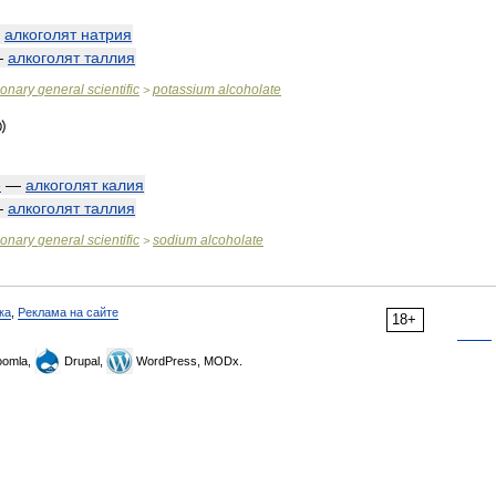
—
алкоголят
натрия
—
алкоголят
таллия
ionary
general
scientific
potassium
alcoholate
>
e
—
алкоголят
калия
—
алкоголят
таллия
ionary
general
scientific
sodium
alcoholate
>
ка
,
Реклама на сайте
18+
omla,
Drupal,
WordPress, MODx.