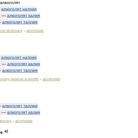
алкоголят
—
алкоголят
натрия
e
—
алкоголят
калия
—
алкоголят
таллия
cal
dictionary
alcoholate
>
—
алкоголят
натрия
e
—
алкоголят
калия
—
алкоголят
таллия
ionary
general
scientific
alcoholate
>
—
алкоголят
таллия
e
—
алкоголят
калия
tionary
alcoholate
>
te