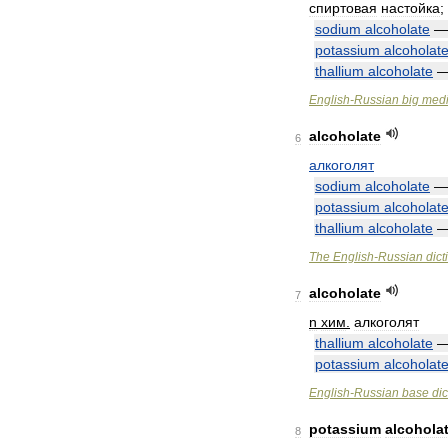
спиртовая
настойка
;
sodium
alcoholate
potassium
alcoholat
thallium
alcoholate
English
-
Russian
big
medi
alcoholate
6
алкоголят
sodium
alcoholate
potassium
alcoholat
thallium
alcoholate
The
English
-
Russian
dict
alcoholate
7
n
хим
.
алкоголят
thallium
alcoholate
potassium
alcoholat
English
-
Russian
base
dic
potassium
alcohola
8