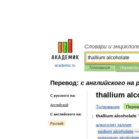
Словари и энциклоп
academic.ru
Толкования
Переводы
Перевод:
с английского на 
thallium alc
С русского на:
Английский
Толкование
Перев
С английского на:
thallium
alcoholate
1
Русский
алкоголят
таллия
sodium
alcoholate
potassium
alcoholat