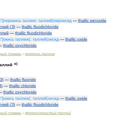
n
"]
перекись
таллия
;
таллий
(
пероксид
—
thallic
peroxide
ллий
(
З
)
—
thallic
fluodichloride
ллий
—
thallic
fluodichloride
n
"]
окись
таллия
(;
таллий
(
оксид
—
thallic
oxide
—
thallic
oxychloride
чный
словарь
перекись
таллия
>
аллий
З
)
—
thallic
fluoride
З
)
—
thallic
chloride
—
thallic
oxychloride
n
"]
окись
таллия
(;
таллий
(
оксид
—
thallic
oxide
ллий
(
З
)
—
thallic
fluodichloride
чный
словарь
фторохлористый
таллий
>