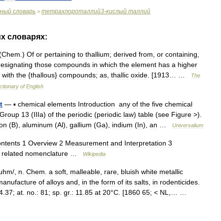
чный
словарь
тетрахлороталлий3
-
кислый
таллий
>
их
словарях:
(
Chem
.)
Of
or
pertaining
to
thallium
;
derived
from
,
or
containing
,
esignating
those
compounds
in
which
the
element
has
a
higher
with
the
{
thallous
}
compounds
;
as
,
thallic
oxide
. [
1913
… …
The
ctionary
of
English
t
—
▪
chemical
elements
Introduction
any
of
the
five
chemical
Group
13
(
IIIa
)
of
the
periodic
(
periodic
law
)
table
(
see
Figure
>).
on
(
B
),
aluminum
(
Al
),
gallium
(
Ga
),
indium
(
In
),
an
…
Universalium
ntents
1
Overview
2
Measurement
and
Interpretation
3
related
nomenclature
…
Wikipedia
uhm
/,
n
.
Chem
.
a
soft
,
malleable
,
rare
,
bluish
white
metallic
manufacture
of
alloys
and
,
in
the
form
of
its
salts
,
in
rodenticides
.
4
.
37
;
at
.
no
.
:
81
;
sp
.
gr
.
:
11
.
85
at
20
°
C
. [
1860
65
; <
NL
,… …