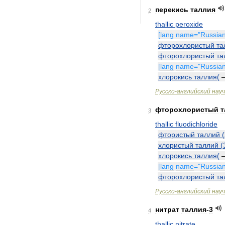
перекись
таллия
2
thallic
peroxide
[
lang
name
="
Russia
фторохлористый
та
фторохлористый
та
[
lang
name
="
Russia
хлорокись
таллия
(
Русско
-
английский
нау
фторохлористый
т
3
thallic
fluodichloride
фтористый
таллий
(
хлористый
таллий
(
хлорокись
таллия
(
[
lang
name
="
Russia
фторохлористый
та
Русско
-
английский
нау
нитрат
таллия
-
3
4
thallic
nitrate