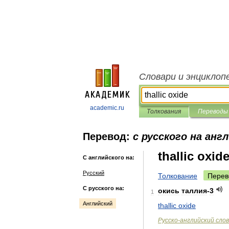
Словари и энциклоп
academic.ru
Толкования
Переводы
Перевод:
с русского на анг
thallic oxid
С английского на:
Русский
Толкование
Перев
С русского на:
окись
таллия
-
3
1
Английский
thallic
oxide
Русско
-
английский
сло