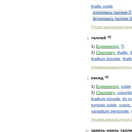
thallic
oxide
хлорокись
таллия
-
3
фторокись
таллия
-
3
Русско
-
английский
нау
таллий
8
1
)
Engineering:
Tl
2
)
Chemistry:
thallic
,
t
thallium
trioxide
,
thall
Универсальный
русско
-
оксид
9
1
)
Engineering:
oxide
2
)
Chemistry:
columb
thallium
trioxide
,
tin
m
tungstic
oxide
,
uranic
vanadium
pentoxide
,
Универсальный
русско
-
закись
-
окись
талл
10