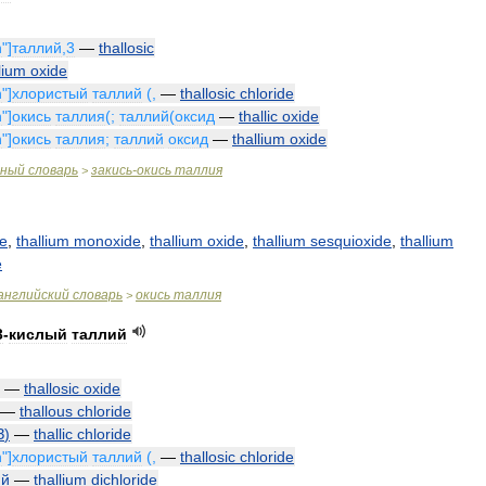
n
"]
таллий
,
3
—
thallosic
lium
oxide
n
"]
хлористый
таллий
(,
—
thallosic
chloride
n
"]
окись
таллия
(;
таллий
(
оксид
—
thallic
oxide
n
"]
окись
таллия
;
таллий
оксид
—
thallium
oxide
чный
словарь
закись
-
окись
таллия
>
de
,
thallium
monoxide
,
thallium
oxide
,
thallium
sesquioxide
,
thallium
e
английский
словарь
окись
таллия
>
3
-
кислый
таллий
—
thallosic
oxide
—
thallous
chloride
З
)
—
thallic
chloride
n
"]
хлористый
таллий
(,
—
thallosic
chloride
ий
—
thallium
dichloride