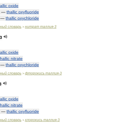
allic
oxide
—
thallic
oxyfluoride
—
thallic
oxychloride
чный
словарь
нитрат
таллия
-
3
>
3
allic
oxide
thallic
nitrate
—
thallic
oxychloride
чный
словарь
фторокись
таллия
-
3
>
3
allic
oxide
thallic
nitrate
—
thallic
oxyfluoride
чный
словарь
хлорокись
таллия
-
3
>