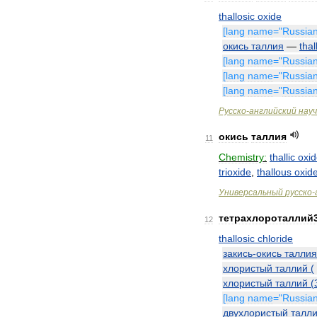
thallosic
oxide
[
lang
name
="
Russia
окись
таллия
—
thal
[
lang
name
="
Russia
[
lang
name
="
Russia
[
lang
name
="
Russia
Русско
-
английский
нау
окись
таллия
11
Chemistry:
thallic
oxi
trioxide
,
thallous
oxid
Универсальный
русско
-
тетрахлороталлий
12
thallosic
chloride
закись
-
окись
таллия
хлористый
таллий
(
хлористый
таллий
(
[
lang
name
="
Russia
двухлористый
талл