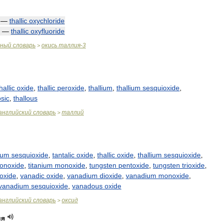
—
thallic
oxychloride
—
thallic
oxyfluoride
чный
словарь
окись
таллия
-
3
>
hallic
oxide
,
thallic
peroxide
,
thallium
,
thallium
sesquioxide
,
osic
,
thallous
английский
словарь
таллий
>
ium
sesquioxide
,
tantalic
oxide
,
thallic
oxide
,
thallium
sesquioxide
,
onoxide
,
titanium
monoxide
,
tungsten
pentoxide
,
tungsten
trioxide
,
oxide
,
vanadic
oxide
,
vanadium
dioxide
,
vanadium
monoxide
,
vanadium
sesquioxide
,
vanadous
oxide
английский
словарь
оксид
>
ия