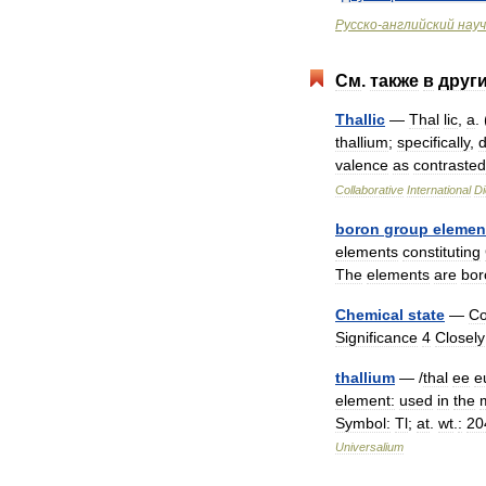
Русско
-
английский
нау
См
.
также
в
друг
Thallic
—
Thal
lic
,
a
. 
thallium
;
specifically
,
d
valence
as
contrasted
Collaborative
International
Di
boron
group
elemen
elements
constituting
The
elements
are
bor
Chemical
state
—
Co
Significance
4
Closely
thallium
— /
thal
ee
e
element:
used
in
the
Symbol:
Tl
;
at
.
wt
.
:
20
Universalium