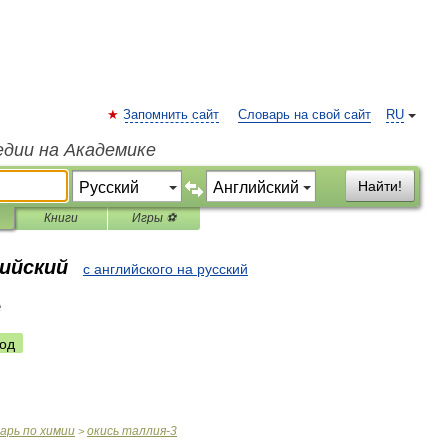
Запомнить сайт
Словарь на свой сайт
RU
едии на Академике
Найти!
Книги
Игры ⚽
лийский
с английского на русский
e
од
варь
по
химии
окись
таллия
-
3
>