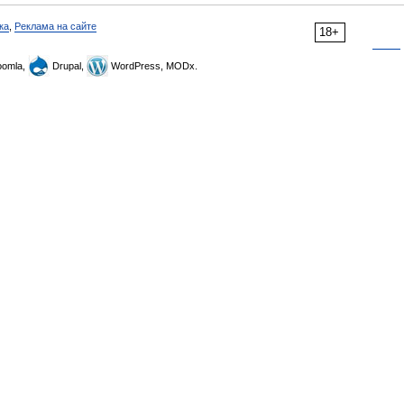
ка
,
Реклама на сайте
18+
omla,
Drupal,
WordPress, MODx.