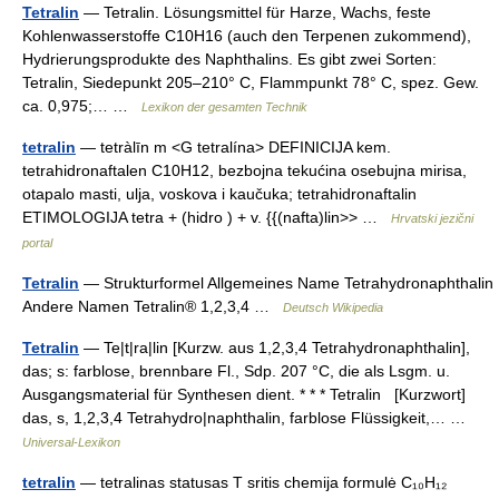
Tetralin
— Tetralin. Lösungsmittel für Harze, Wachs, feste
Kohlenwasserstoffe C10H16 (auch den Terpenen zukommend),
Hydrierungsprodukte des Naphthalins. Es gibt zwei Sorten:
Tetralin, Siedepunkt 205–210° C, Flammpunkt 78° C, spez. Gew.
ca. 0,975;… …
Lexikon der gesamten Technik
tetralin
— tetràlīn m <G tetralína> DEFINICIJA kem.
tetrahidronaftalen C10H12, bezbojna tekućina osebujna mirisa,
otapalo masti, ulja, voskova i kaučuka; tetrahidronaftalin
ETIMOLOGIJA tetra + (hidro ) + v. {{(nafta)lin>> …
Hrvatski jezični
portal
Tetralin
— Strukturformel Allgemeines Name Tetrahydronaphthalin
Andere Namen Tetralin® 1,2,3,4 …
Deutsch Wikipedia
Tetralin
— Te|t|ra|lin [Kurzw. aus 1,2,3,4 Tetrahydronaphthalin],
das; s: farblose, brennbare Fl., Sdp. 207 °C, die als Lsgm. u.
Ausgangsmaterial für Synthesen dient. * * * Tetralin [Kurzwort]
das, s, 1,2,3,4 Tetrahydro|naphthalin, farblose Flüssigkeit,… …
Universal-Lexikon
tetralin
— tetralinas statusas T sritis chemija formulė C₁₀H₁₂