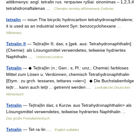
atitikmenys: angl. tetralin rus. тетралин ryšiai: sinonimas – 1,2,3,4
tetrahidronaftalenas …
Chemijos terminų aiškinamasis žodynas
tetralin
— noun The bicyclic hydrocarbon tetrahydronaphthalene;
it is used as an industrial solvent Syn: benzocyclohexane …
Wiktionary
Tetralin ®
— Te|tra|lin ®, das; s [gek. aus: Tetrahydronaphthalin]
(Chemie): als Lösungsmittel verwendetes, teilweise hydriertes
Naphthalin …
Universal-Lexikon
Tetralin
— ◆ Te|tra|lin 〈n.; Gen.: s; Pl.: unz.; Chemie〉 farbloses
Mittel zum Lösen u. Verdünnen, chemisch Tetrahydronaphthalin
[Etym.: zu grch. tessares, tettares »vier«] ◆ Die Buchstabenfolge
te|tr… kann auch tet|r… getrennt werden …
Lexikalische Deutsches
Wörterbuch
Tetralin
— Te|tra|lin das; s Kurzw. aus Tetrahydronaphthalin> als
Lösungsmittel verwendetes, teilweise hydriertes Naphthalin …
Das große Fremdwörterbuch
Tetralin
— Tet·ra·lin …
English syllables