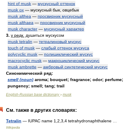
hint of musk
—
мускусный оттенок
musk ox
— мускусный бык, овцебык
musk althea
—
просвирник мускусный
musk althaea
—
просвирник мускусный
musk character
—
мускусный характер
3.
v редк.
душиться мускусом
musk tetralin
—
тетралиновый мускус
touch of musk
—
слабый оттенок мускуса
polycyclic musk
—
полициклический мускус
macrocyclic musk
—
макроциклический мускус
musk ambrette
—
амбровый синтетический мускус
Синонимический ряд:
smell (noun)
aroma; bouquet; fragrance; odor; perfume;
pungency; smell; tang; trail
English-Russian base dictionary
musk
>
См. также в других словарях:
Tetralin
— IUPAC name 1,2,3,4 tetrahydronaphthalene …
Wikipedia