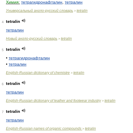
Химия:
тетрагидронафталин
,
тетралин
Универсальный англо-русский словарь
tetralin
>
tetralin
4
тетралин
Новый англо-русский словарь
tetralin
>
tetralin
5
•
тетрагидронафталин
•
тетралин
English-Russian dictionary of chemistre
tetralin
>
tetralin
6
тетралин
English-Russian dictionary of leather and footwear industry
tetralin
>
tetralin
7
тетралин
English-Russian names of organic compounds
tetralin
>