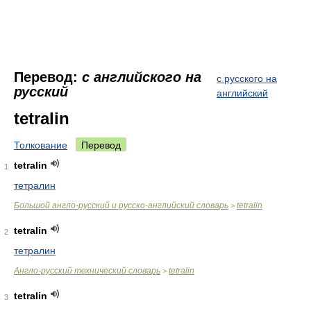
Перевод:
с английского на
с русского на
русский
английский
tetralin
Толкование
Перевод
tetralin
1
тетралин
Большой англо-русский и русско-английский словарь
tetralin
>
tetralin
2
тетралин
Англо-русский технический словарь
tetralin
>
tetralin
3