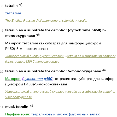
tetralin
8
тетралин
The English-Russian dictionary general scientific
tetralin
>
tetralin as a substrate for camphor (cytochrome p450) 5-
9
monooxygenase
Макаров:
тетралин как субстрат для камфор-(цитохром
P450)-5-монооксигеназы
Универсальный англо-русский словарь
tetralin as a substrate for camphor
>
(cytochrome p450) 5-monooxygenase
tetralin as a substrate for camphor 5-monooxygenase
10
Макаров:
(
cytochrome p450
)
тетралин как субстрат для камфор-
(цитохром P450)-5-монооксигеназы
Универсальный англо-русский словарь
tetralin as a substrate for camphor
>
5-monooxygenase
musk tetralin
11
Парфюмерия:
тетралиновый мускус (мускусный запах)
,