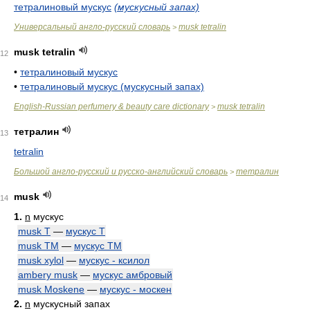
тетралиновый мускус
(мускусный запах)
Универсальный англо-русский словарь
musk tetralin
>
musk tetralin
12
•
тетралиновый мускус
•
тетралиновый мускус (мускусный запах)
English-Russian perfumery & beauty care dictionary
musk tetralin
>
тетралин
13
tetralin
Большой англо-русский и русско-английский словарь
тетралин
>
musk
14
1.
n
мускус
musk T
—
мускус Т
musk TM
—
мускус ТМ
musk xylol
—
мускус - ксилол
ambery musk
—
мускус амбровый
musk Moskene
—
мускус - москен
2.
n
мускусный запах