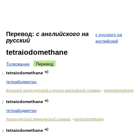
Перевод:
с английского на
с русского на
русский
английский
tetraiodomethane
Толкование
Перевод
tetraiodomethane
1
тетрайодметан
Большой англо-русский и русско-английский словарь
tetraiodomethane
>
tetraiodomethane
2
тетрайодметан
Англо-русский технический словарь
tetraiodomethane
>
tetraiodomethane
3