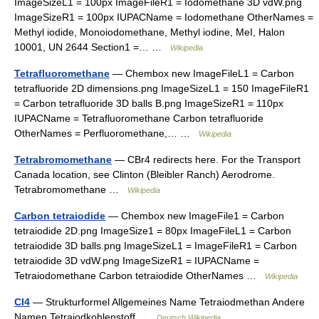
ImageSizeL1 = 100px ImageFileR1 = Iodomethane 3D vdW.png
ImageSizeR1 = 100px IUPACName = Iodomethane OtherNames =
Methyl iodide, Monoiodomethane, Methyl iodine, MeI, Halon
10001, UN 2644 Section1 =… …
Wikipedia
Tetrafluoromethane
— Chembox new ImageFileL1 = Carbon
tetrafluoride 2D dimensions.png ImageSizeL1 = 150 ImageFileR1
= Carbon tetrafluoride 3D balls B.png ImageSizeR1 = 110px
IUPACName = Tetrafluoromethane Carbon tetrafluoride
OtherNames = Perfluoromethane,… …
Wikipedia
Tetrabromomethane
— CBr4 redirects here. For the Transport
Canada location, see Clinton (Bleibler Ranch) Aerodrome.
Tetrabromomethane …
Wikipedia
Carbon tetraiodide
— Chembox new ImageFile1 = Carbon
tetraiodide 2D.png ImageSize1 = 80px ImageFileL1 = Carbon
tetraiodide 3D balls.png ImageSizeL1 = ImageFileR1 = Carbon
tetraiodide 3D vdW.png ImageSizeR1 = IUPACName =
Tetraiodomethane Carbon tetraiodide OtherNames …
Wikipedia
CI4
— Strukturformel Allgemeines Name Tetraiodmethan Andere
Namen Tetraiodkohlenstoff …
Deutsch Wikipedia