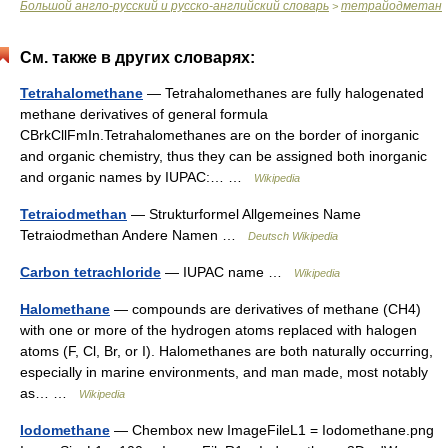
Большой англо-русский и русско-английский словарь
тетрайодметан
>
См. также в других словарях:
Tetrahalomethane
— Tetrahalomethanes are fully halogenated
methane derivatives of general formula
CBrkCllFmIn.Tetrahalomethanes are on the border of inorganic
and organic chemistry, thus they can be assigned both inorganic
and organic names by IUPAC:… …
Wikipedia
Tetraiodmethan
— Strukturformel Allgemeines Name
Tetraiodmethan Andere Namen …
Deutsch Wikipedia
Carbon tetrachloride
— IUPAC name …
Wikipedia
Halomethane
— compounds are derivatives of methane (CH4)
with one or more of the hydrogen atoms replaced with halogen
atoms (F, Cl, Br, or I). Halomethanes are both naturally occurring,
especially in marine environments, and man made, most notably
as… …
Wikipedia
Iodomethane
— Chembox new ImageFileL1 = Iodomethane.png