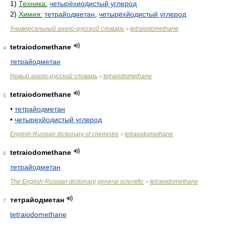
1)
Техника:
четырёхиодистый углерод
2)
Химия:
тетрайодметан
,
четырёхйодистый углерод
Универсальный англо-русский словарь
tetraiodomethane
>
tetraiodomethane
4
тетрайодметан
Новый англо-русский словарь
tetraiodomethane
>
tetraiodomethane
5
•
тетрайодметан
•
четырехйодистый углерод
English-Russian dictionary of chemistre
tetraiodomethane
>
tetraiodomethane
6
тетрайодметан
The English-Russian dictionary general scientific
tetraiodomethane
>
тетрайодметан
7
tetraiodomethane