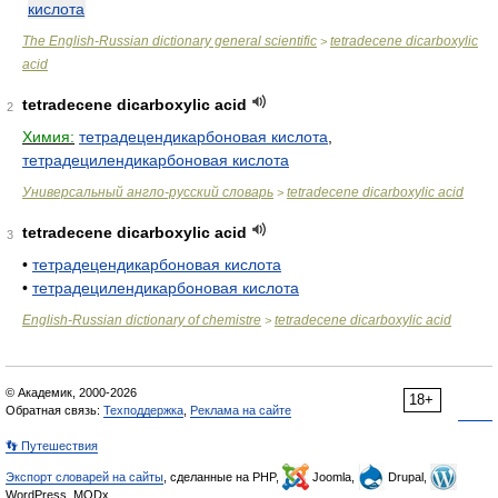
кислота
The English-Russian dictionary general scientific
tetradecene dicarboxylic
>
acid
tetradecene dicarboxylic acid
2
Химия:
тетрадецендикарбоновая кислота
,
тетрадецилендикарбоновая кислота
Универсальный англо-русский словарь
tetradecene dicarboxylic acid
>
tetradecene dicarboxylic acid
3
•
тетрадецендикарбоновая кислота
•
тетрадецилендикарбоновая кислота
English-Russian dictionary of chemistre
tetradecene dicarboxylic acid
>
© Академик, 2000-2026
18+
Обратная связь:
Техподдержка
,
Реклама на сайте
👣 Путешествия
Экспорт словарей на сайты
, сделанные на PHP,
Joomla,
Drupal,
WordPress, MODx.