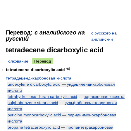
Перевод:
с английского на
с русского на
русский
английский
tetradecene dicarboxylic acid
Толкование
Перевод
tetradecene dicarboxylic acid
1
тетрадецендикарбоновая кислота
undecylene dicarboxylic acid
—
ундецилендикарбоновая
кислота
tetrahydro--oxo--furan carboxylic acid
—
параконовая кислота
sulphobenzene stearic acid
—
сульфобензолстеариновая
кислота
pyridine monocarboxylic acid
—
пиридинмонокарбоновая
кислота
propane tetracarboxylic acid
—
пропантетракарбоновая