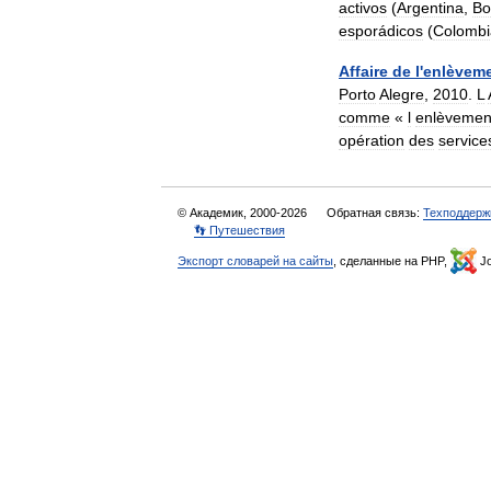
activos
(
Argentina
,
Bo
esporádicos
(
Colombi
Affaire
de
l
'
enlèvem
Porto
Alegre
,
2010
.
L
comme
«
l
enlèvemen
opération
des
service
© Академик, 2000-2026
Обратная связь:
Техподдерж
👣 Путешествия
Экспорт словарей на сайты
, сделанные на PHP,
Jo