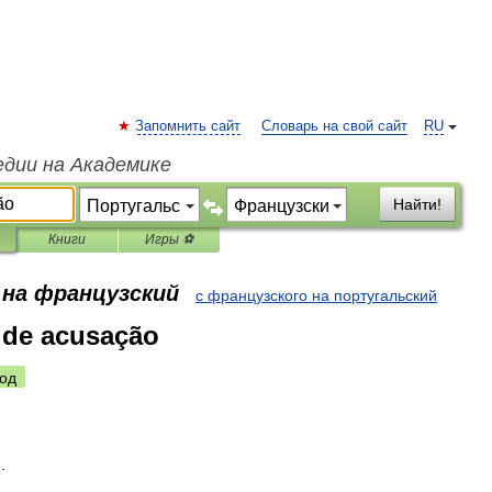
Запомнить сайт
Словарь на свой сайт
RU
едии на Академике
Найти!
Книги
Игры ⚽
 на французский
с французского на португальский
 de acusação
од
n
.