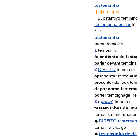
testemunha
[
teʃte
`
muɲa
]
Substantivo
feminin
testemunha
ocular
té
* * *
testemunha
nome
feminino
1
témoin
m
.
falar
diante
de
test
parler
devant
témoins
2
DIREITO
témoin
m
.
apresentar
testemu
présenter
de
faux
tém
depor
como
testem
porter
témoignage
;
re
3
(
prova
)
témoin
m
.
testemunhas
de
um
témoins
d
'
une
époqu
◆
DIREITO
testemu
témoin
à
charge
◆
testemunha
de
de