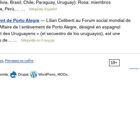
livia
,
Brasil
,
Chile
,
Paraguay
,
Uruguay
).
Rosa:
miembros
a
,
Perú
,… …
Wikipedia
Español
ent
de
Porto
Alegre
—
Lílian
Celiberti
au
Forum
social
mondial
de
Affaire
de
l
enlèvement
de
Porto
Alegre
,
désigné
en
espagnol
t
des
Uruguayens
» (
el
secuestro
de
los
uruguayos
),
est
une
s
de
… …
Wikipédia
en
Français
ка
,
Реклама на сайте
18+
omla,
Drupal,
WordPress, MODx.