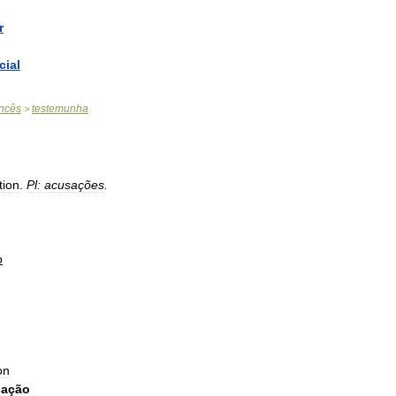
r
cial
ncês
testemunha
>
tion
.
Pl:
acusações
.
o
on
sação