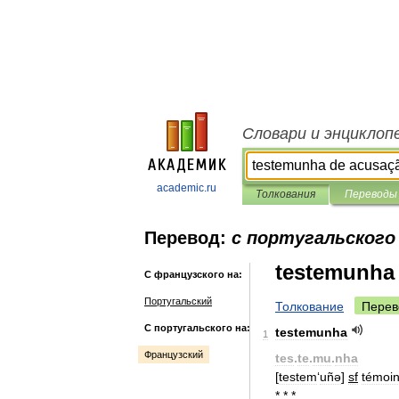
Словари и энциклоп
academic.ru
Толкования
Переводы
Перевод:
с португальского
testemunha
С французского на:
Португальский
Толкование
Перев
С португальского на:
testemunha
1
Французский
tes
.
te
.
mu
.
nha
[
testem
‘
uñə
]
sf
témoi
* * *