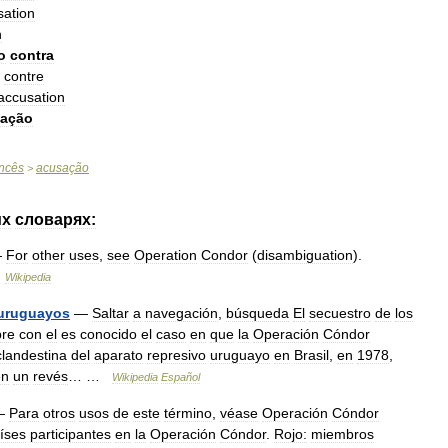
sation
n
o
contra
contre
accusation
ação
ncês
acusação
>
их
словарях:
—
For
other
uses
,
see
Operation
Condor
(
disambiguation
).
…
Wikipedia
uruguayos
—
Saltar
a
navegación
,
búsqueda
El
secuestro
de
los
re
con
el
es
conocido
el
caso
en
que
la
Operación
Cóndor
clandestina
del
aparato
represivo
uruguayo
en
Brasil
,
en
1978
,
en
un
revés
… …
Wikipedia
Español
—
Para
otros
usos
de
este
término
,
véase
Operación
Cóndor
íses
participantes
en
la
Operación
Cóndor
.
Rojo:
miembros