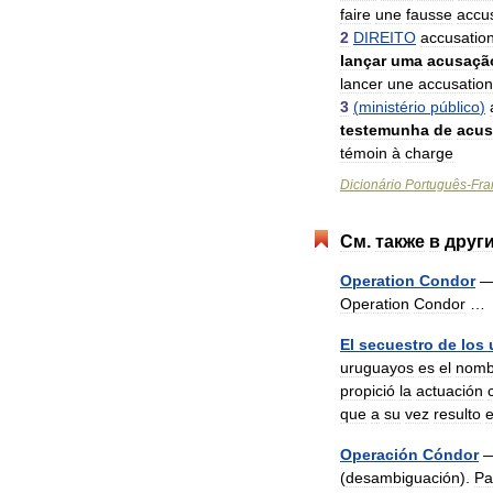
faire
une
fausse
accu
2
DIREITO
accusatio
lançar
uma
acusaçã
lancer
une
accusation
3
(
ministério
público
)
testemunha
de
acus
témoin
à
charge
Dicionário
Português
-
Fra
См
.
также
в
друг
Operation
Condor
Operation
Condor
El
secuestro
de
los
uruguayos
es
el
nomb
propició
la
actuación
que
a
su
vez
resulto
Operación
Cóndor
(
desambiguación
).
Pa