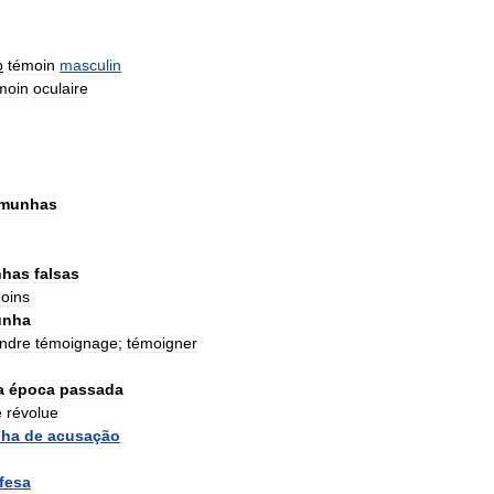
o
témoin
masculin
moin
oculaire
emunhas
nhas
falsas
oins
unha
ndre
témoignage
;
témoigner
a
época
passada
e
révolue
nha
de
acusação
fesa