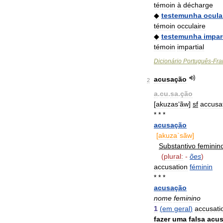
témoin
à
décharge
◆
testemunha
ocula
témoin
occulaire
◆
testemunha
impar
témoin
impartial
Dicionário
Português
-
Fra
acusação
2
a
.
cu
.
sa
.
ção
[
akuzas
‘
ãw
]
sf
accusa
* * *
acusação
[
akuza
`
sãw
]
Substantivo
feminin
(
plural:
-
ões
)
accusation
féminin
* * *
acusação
nome
feminino
1
(
em
geral
)
accusati
fazer
uma
falsa
acu