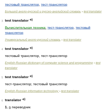
тестовый транслятор
,
тест-транслятор
Большой англо-русский и русско-английский словарь
test translator
>
test translator
3
Вычислительная техника:
тест-транслятор
,
тестовый
транслятор
Универсальный англо-русский словарь
test translator
>
test translator
4
тестовый транслятор, тест-транслятор
English-Russian dictionary of computer science and programming
test
>
translator
test translator
5
тест-транслятор; тестовый транслятор
English-Russian information technology
test translator
>
translator
6
1.
n
переводчик