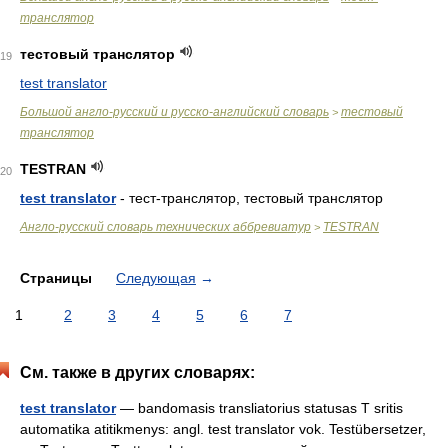
транслятор
тестовый транслятор
19
test translator
Большой англо-русский и русско-английский словарь
тестовый
>
транслятор
TESTRAN
20
test translator
- тест-транслятор, тестовый транслятор
Англо-русский словарь технических аббревиатур
TESTRAN
>
Страницы
Следующая
→
1
2
3
4
5
6
7
См. также в других словарях:
test translator
— bandomasis transliatorius statusas T sritis
automatika atitikmenys: angl. test translator vok. Testübersetzer,