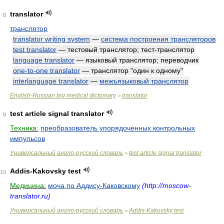
translator
8
транслятор
translator writing system
—
система построения трансляторов
test translator
— тестовый транслятор; тест-транслятор
language translator
— языковый транслятор; переводчик
one-to-one translator
— транслятор "один к одному"
interlanguage translator
—
межъязыковый транслятор
English-Russian big medical dictionary
translator
>
test article signal translator
9
Техника:
преобразователь упорядоченных контрольных
импульсов
Универсальный англо-русский словарь
test article signal translator
>
Addis-Kakovsky test
10
Медицина:
моча по Аддису-Каковскому
(http://moscow-
translator.ru)
Универсальный англо-русский словарь
Addis-Kakovsky test
>