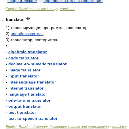
image translator
—
преобразователь изображения
English-Russian base dictionary
translator
>
translator
7
1)
транслирующая программа, транслятор
2)
преобразователь
3)
транслятор; повторитель
•
-
algebraic translator
-
code translator
-
decimal-to-numeric translator
-
image translator
-
input translator
-
interlanguage translator
-
internal translator
-
language translator
-
one-to-one translator
-
output translator
-
test translator
-
text-to-speech translator
English-Russian dictionary of computer science and programming
translator
>