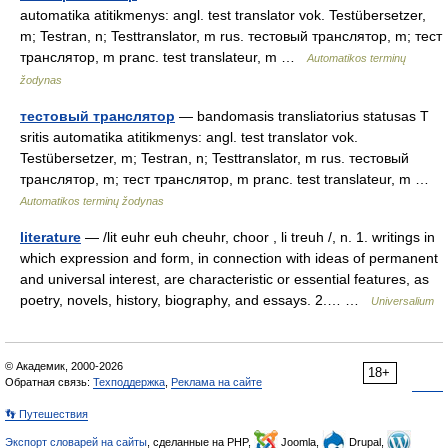
automatika atitikmenys: angl. test translator vok. Testübersetzer,
m; Testran, n; Testtranslator, m rus. тестовый транслятор, m; тест
транслятор, m pranc. test translateur, m …
Automatikos terminų
žodynas
тестовый транслятор
— bandomasis transliatorius statusas T
sritis automatika atitikmenys: angl. test translator vok.
Testübersetzer, m; Testran, n; Testtranslator, m rus. тестовый
транслятор, m; тест транслятор, m pranc. test translateur, m …
Automatikos terminų žodynas
literature
— /lit euhr euh cheuhr, choor , li treuh /, n. 1. writings in
which expression and form, in connection with ideas of permanent
and universal interest, are characteristic or essential features, as
poetry, novels, history, biography, and essays. 2.… …
Universalium
© Академик, 2000-2026
18+
Обратная связь:
Техподдержка
,
Реклама на сайте
👣 Путешествия
Экспорт словарей на сайты
, сделанные на PHP,
Joomla,
Drupal,