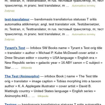
m; Testran, n; Testtranslator, m rus. тестовый транслятор, m; тест
транслятор, m pranc. test translateur, m …
Automatikos terminų
žodynas
test-translateur
— bandomasis transliatorius statusas T sritis
automatika atitikmenys: angl. test translator vok. Testübersetzer,
m; Testran, n; Testtranslator, m rus. тестовый транслятор, m; тест
транслятор, m pranc. test translateur, m …
Automatikos terminų
žodynas
Tyrant's Test
— Infobox SW Books name = Tyrant s Test orig title
= translator = author = Michael P. Kube McDowell cover artist =
Drew Struzan editor = country = USA language = English era =
New Republic series = galactic year = 16 ABY canon = C subject =
Star… …
Wikipedia
The Test (Animorphs)
— infobox Book | name = The Test title
orig = translator = image caption = Tobias morphing into a taxxon
author = K. A. Applegate illustrator = cover artist = David B.
Mattingly country = United States language = English series =
Animorphs #43… …
Wikipedia
Testran
— bandomasis transliatorius statusas T sritis automatika