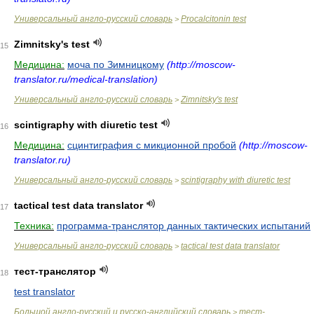
Универсальный англо-русский словарь
Procalcitonin test
>
Zimnitsky's test
15
Медицина:
моча по Зимницкому
(http://moscow-
translator.ru/medical-translation)
Универсальный англо-русский словарь
Zimnitsky's test
>
scintigraphy with diuretic test
16
Медицина:
сцинтиграфия с микционной пробой
(http://moscow-
translator.ru)
Универсальный англо-русский словарь
scintigraphy with diuretic test
>
tactical test data translator
17
Техника:
программа-транслятор данных тактических испытаний
Универсальный англо-русский словарь
tactical test data translator
>
тест-транслятор
18
test translator
Большой англо-русский и русско-английский словарь
тест-
>