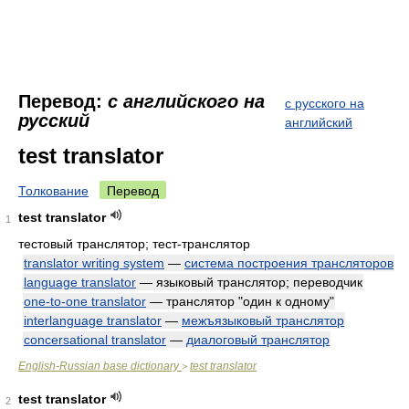
Перевод:
с английского на
с русского на
русский
английский
test translator
Толкование
Перевод
test translator
1
тестовый транслятор; тест-транслятор
translator writing system
—
система построения трансляторов
language translator
— языковый транслятор; переводчик
one-to-one translator
— транслятор "один к одному"
interlanguage translator
—
межъязыковый транслятор
concersational translator
—
диалоговый транслятор
English-Russian base dictionary
test translator
>
test translator
2