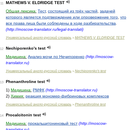
MATHEWS V. ELDRIDGE TEST
11
Общая лексика:
Тест
,
состоящий из трёх частей
,
задачей
которого является подтверждение или опровержение того
,
что
все права лица были соблюдены в ходе разбирательства
.
(http://moscow-translator.ru/legal-translati)
Универсальный англо-русский словарь
MATHEWS V. ELDRIDGE TEST
>
Nechiporenko's test
12
Медицина:
Анализ мочи по Нечипоренко
(http://moscow-
translator.ru)
Универсальный англо-русский словарь
Nechiporenko's test
>
Phenanthroline test
13
1)
Медицина:
РМФК
(http://moscow-translator.ru)
2)
Химия:
реакция мономер-фибриновых комплексов
Универсальный англо-русский словарь
Phenanthroline test
>
Procalcitonin test
14
Медицина:
прокальцитониновый тест
(http://moscow-
translator.ru)