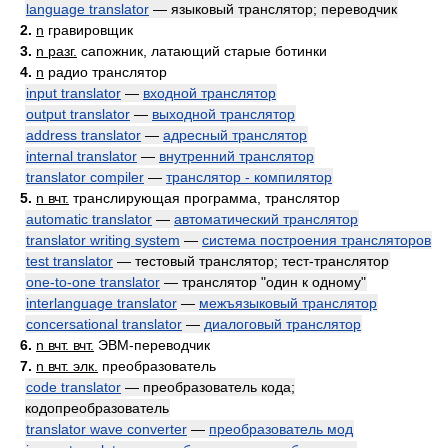
language translator
— языковый транслятор; переводчик
2.
n
гравировщик
3.
n разг.
сапожник, латающий старые ботинки
4.
n
радио транслятор
input translator
—
входной транслятор
output translator
—
выходной транслятор
address translator
—
адресный транслятор
internal translator
—
внутренний транслятор
translator compiler
—
транслятор - компилятор
5.
n вчт.
транслирующая программа, транслятор
automatic translator
—
автоматический транслятор
translator writing system
—
система построения трансляторов
test translator
— тестовый транслятор; тест-транслятор
one-to-one translator
— транслятор "один к одному"
interlanguage translator
—
межъязыковый транслятор
concersational translator
—
диалоговый транслятор
6.
n вчт. вчт.
ЭВМ-переводчик
7.
n вчт. элк.
преобразователь
code translator
— преобразователь кода;
кодопреобразователь
translator wave converter
—
преобразователь мод