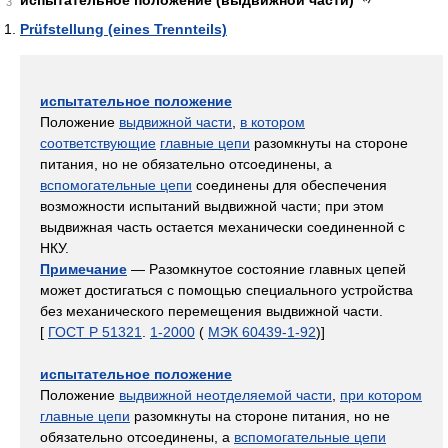
испытательное положение (выдвижной части)
3
Prüfstellung (eines Trennteils)
испытательное положение
Положение
выдвижной части
,
в котором
соответствующие
главные цепи
разомкнуты на стороне
питания, но не обязательно отсоединены, а
вспомогательные цепи
соединены для обеспечения
возможности испытаний выдвижной части; при этом
выдвижная часть остается механически соединенной с
НКУ.
Примечание
— Разомкнутое состояние главных цепей
может достигаться с помощью специального устройства
без механического перемещения выдвижной части.
[
ГОСТ Р 51321
.
1-2000
(
МЭК 60439-1-92
)]
испытательное положение
Положение
выдвижной неотделяемой части
,
при котором
главные цепи
разомкнуты на стороне питания, но не
обязательно отсоединены, а
вспомогательные цепи