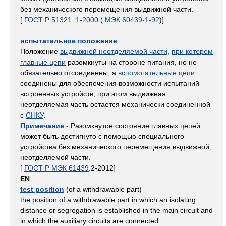
без механического перемещения выдвижной части.
[
ГОСТ Р 51321
.
1-2000
(
МЭК 60439-1-92
)]
испытательное положение
Положение
выдвижной неотделяемой части
,
при котором
главные цепи
разомкнуты на стороне питания, но не
обязательно отсоединены, а
вспомогательные цепи
соединены для обеспечения возможности испытаний
встроенных устройств, при этом выдвижная
неотделяемая часть остается механически соединенной
с
СНКУ
.
Примечание
- Разомкнутое состояние главных цепей
может быть достигнуто с помощью специального
устройства без механического перемещения выдвижной
неотделяемой части.
[
ГОСТ Р МЭК 61439
.2-2012]
EN
test position
(of a withdrawable part)
the position of a withdrawable part in which an isolating
distance or segregation is established in the main circuit and
in which the auxiliary circuits are connected