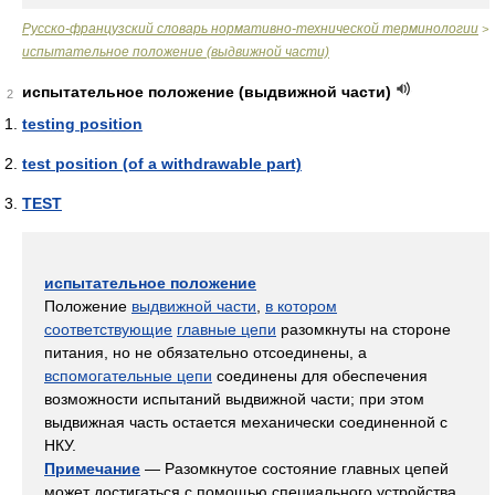
Русско-французский словарь нормативно-технической терминологии
>
испытательное положение (выдвижной части)
испытательное положение (выдвижной части)
2
testing position
test position (of a withdrawable part)
TEST
испытательное положение
Положение
выдвижной части
,
в котором
соответствующие
главные цепи
разомкнуты на стороне
питания, но не обязательно отсоединены, а
вспомогательные цепи
соединены для обеспечения
возможности испытаний выдвижной части; при этом
выдвижная часть остается механически соединенной с
НКУ.
Примечание
— Разомкнутое состояние главных цепей
может достигаться с помощью специального устройства