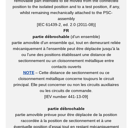
removable part intended to be moved from the connected
position to the isolated position and to a test position, if any,
whilst remaining mechanically attached to the PSC-
assembly
[IEC 61439-2, ed. 2.0 (2011-08)]
FR
partie débrochable
(d'un ensemble)
partie amovible d'un ensemble qui, tout en demeurant reliée
mécaniquement à l'ensemble peut être déplacée jusqu'à la
ou l'une des positions établissant une distance de
sectionnement ou un cloisonnement métallique entre
contacts ouverts
NOTE
– Cette distance de sectionnement ou ce
cloisonnement métallique concerne toujours le circuit
principal. Elle peut concerner ou non les circuits auxiliaires
ou les circuits de commande.
[IEV number 441-13-09]
partie débrochable
partie amovible prévue pour être déplacée de la position
raccordée à la position de sectionnement et à une
éventuelle position d'essai tout en restant mécaniquement