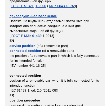
предназначенной функции.
[
ГОСТ Р 51321
.
1-2000
(
МЭК 60439-1-92
)]
присоединенное положение
Положение выдвижной отделяемой части НКУ, при
котором она полностью соединена с ним для
выполнения заданной ей функции.
[
ГОСТ Р МЭК 61439
.1-2013]
EN
service position
(of a removable part)
connected position
(of a removable part)
the position of a removable part in which it is fully connected
for its intended function
[IEV number 441-16-25]
connected position
position of a removable part when it is fully connected for its
intended function
[IEC 61439-1, ed. 2.0 (2011-08)]
FR
position raccordée
position d'une partie amovible lorsque celle-ci est