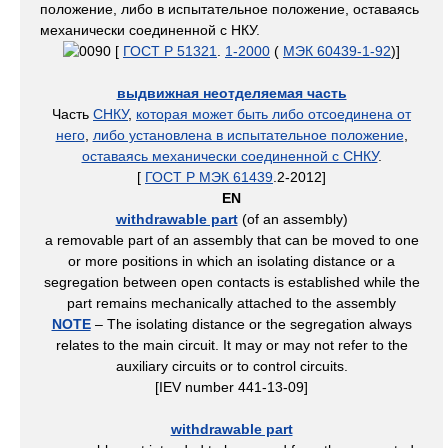
положение, либо в испытательное положение, оставаясь
механически соединенной с НКУ.
[
ГОСТ Р 51321
.
1-2000
(
МЭК 60439-1-92
)]
выдвижная неотделяемая часть
Часть
СНКУ
,
которая может быть либо отсоединена от
него
,
либо установлена в испытательное положение
,
оставаясь механически соединенной с СНКУ
.
[
ГОСТ Р МЭК 61439
.2-2012]
EN
withdrawable part
(of an assembly)
a removable part of an assembly that can be moved to one
or more positions in which an isolating distance or a
segregation between open contacts is established while the
part remains mechanically attached to the assembly
NOTE
– The isolating distance or the segregation always
relates to the main circuit. It may or may not refer to the
auxiliary circuits or to control circuits.
[IEV number 441-13-09]
withdrawable part