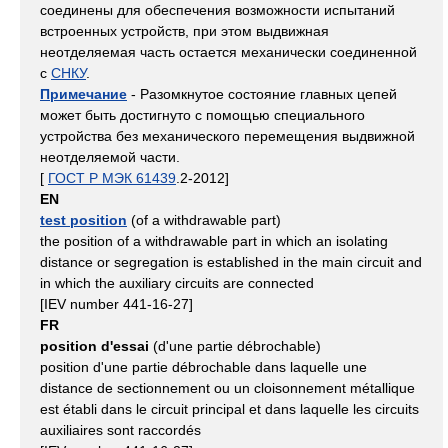
соединены для обеспечения возможности испытаний
встроенных устройств, при этом выдвижная
неотделяемая часть остается механически соединенной
с
СНКУ
.
Примечание
- Разомкнутое состояние главных цепей
может быть достигнуто с помощью специального
устройства без механического перемещения выдвижной
неотделяемой части.
[
ГОСТ Р МЭК 61439
.2-2012]
EN
test position
(of a withdrawable part)
the position of a withdrawable part in which an isolating
distance or segregation is established in the main circuit and
in which the auxiliary circuits are connected
[IEV number 441-16-27]
FR
position d'essai
(d'une partie débrochable)
position d'une partie débrochable dans laquelle une
distance de sectionnement ou un cloisonnement métallique
est établi dans le circuit principal et dans laquelle les circuits
auxiliaires sont raccordés