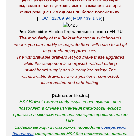
выдвижные части должны иметь замки или запоры,
фиксирующие их в одном или более положениях.
[
ГОСТ 22789-94
(
МЭК 439-1-85
)]
Рис. Schneider Electric Параллельные тексты EN-RU
The modularity of the Blokset functional switchboards
means you can modify or upgrade them with ease to adapt
to your changing processes.
The withdrawable drawers let you make these upgrades
while the equipment is energised, without cutting
switchboard supply and in complete safety
.
The
withdrawable drawers have 3 positions: connected,
disconnected and safe testing.
[Schneider Electric]
НКУ Blokset имеет модульную конструкцию, что
позволяет в случае изменения технологического
процесса легко изменять или модернизировать такое
НКУ.
Выдвижные ящики позволяют проводить
совершенно
безопасно
модернизацию НКУ без отключения питания