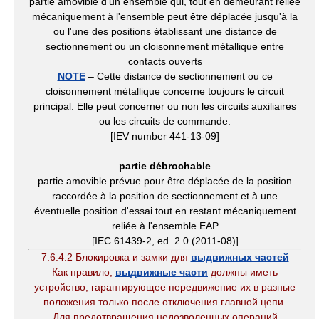
partie amovible d'un ensemble qui, tout en demeurant reliée
mécaniquement à l'ensemble peut être déplacée jusqu'à la
ou l'une des positions établissant une distance de
sectionnement ou un cloisonnement métallique entre
contacts ouverts
NOTE
– Cette distance de sectionnement ou ce
cloisonnement métallique concerne toujours le circuit
principal. Elle peut concerner ou non les circuits auxiliaires
ou les circuits de commande.
[IEV number 441-13-09]
partie débrochable
partie amovible prévue pour être déplacée de la position
raccordée à la position de sectionnement et à une
éventuelle position d'essai tout en restant mécaniquement
reliée à l'ensemble EAP
[IEC 61439-2, ed. 2.0 (2011-08)]
7.6.4.2 Блокировка и замки для
выдвижных частей
Как правило,
выдвижные части
должны иметь
устройство, гарантирующее передвижение их в разные
положения только после отключения главной цепи.
Для предотвращения недозволенных операций