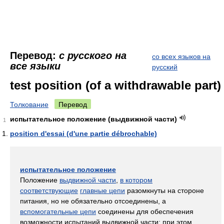
Перевод:
с русского на
со всех языков на
все языки
русский
test position (of a withdrawable part)
Толкование
Перевод
испытательное положение (выдвижной части)
1
position d'essai (d'une partie débrochable)
испытательное положение
Положение
выдвижной части
,
в котором
соответствующие
главные цепи
разомкнуты на стороне
питания, но не обязательно отсоединены, а
вспомогательные цепи
соединены для обеспечения
возможности испытаний выдвижной части; при этом