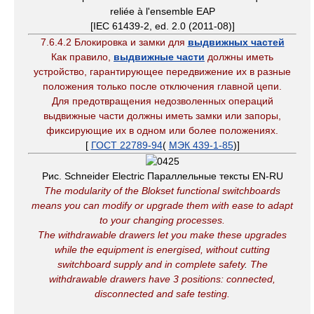
reliée à l'ensemble EAP
[IEC 61439-2, ed. 2.0 (2011-08)]
7.6.4.2 Блокировка и замки для
выдвижных частей
Как правило,
выдвижные части
должны иметь
устройство, гарантирующее передвижение их в разные
положения только после отключения главной цепи.
Для предотвращения недозволенных операций
выдвижные части должны иметь замки или запоры,
фиксирующие их в одном или более положениях.
[
ГОСТ 22789-94
(
МЭК 439-1-85
)]
Рис. Schneider Electric Параллельные тексты EN-RU
The modularity of the Blokset functional switchboards
means you can modify or upgrade them with ease to adapt
to your changing processes.
The withdrawable drawers let you make these upgrades
while the equipment is energised, without cutting
switchboard supply and in complete safety
.
The
withdrawable drawers have 3 positions: connected,
disconnected and safe testing.